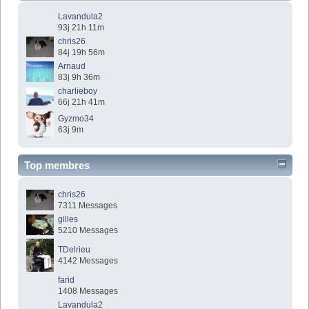
Lavandula2
93j 21h 11m
chris26
84j 19h 56m
Arnaud
83j 9h 36m
charlieboy
66j 21h 41m
Gyzmo34
63j 9m
Top membres
chris26
7311 Messages
gilles
5210 Messages
TDelrieu
4142 Messages
farid
1408 Messages
Lavandula2