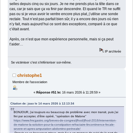
selles depuis cinq ou six jours. Je ne me prends plus la tête dans ce
cas, car je sais que ça va finir par descendre. Et quand le TR ne suffit
pas ou si je veux avoir le ventre encore plus plat, j’utilise une sonde
rectale. Tout n’est pas parfait bien sûr, il y a encore des jours où rien
n’y fait, mais aujourd’hui ce sont des exceptions, comparé à ce que
c’était avant.
Après, ce n’est que mon expérience personnelle, mais si ça peut
t’aider…
IP archivée
Se victimiser c'est s'inférioriser soi-même.
christophe1
Membre de l'association
«
Réponse #51 le:
16 mars 2026 à 11:28:59 »
Citation de: joao le 14 mars 2026 à 12:13:34
BONJOUR, j'ai toujours eu beaucoup de problème avec mon transit, puis j'ai
fini par accepter, d'être opéré, "opération de Malone"
https://www.fmcgastro.org/breves-de-congres/jfhod/jfhod-2016/intervention-
de-malone-la-solution-pour-la-constipation-refractaire-lincontinence-fecale-
severe-et-apres-amputation-abdomino-perineale/
Depuis ca va beaucoup mieux, mais il y a un manque de suivi de la part de