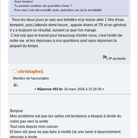
Joao bonjour
Tu passes combien de quantités d'eau ?
Pour moi c'est déconseillé cette opération car j'ai la sensibilité
Tous les deux jours je vais aux toilettes et je laisse aller 1 litre d'eau
tempéré, puis j'attends demi-heure, appuie divers et TR et en général
il y a toujours un résultat, suivant ce que l'on mange.
C'est vrai que le transit pour beaucoup d'entre nous, c'est l'enfer de
notre vie. et les réponses a nos questions sont sans réponses la
plupart du temps.
IP archivée
christophe1
Membre de l'association
«
Réponse #53 le:
16 mars 2026 à 15:26:39 »
Bonjour
Mon problème est que les selles ont tendance a bloqué à droite du
colon pas vers la sortie
Tout cela depuis mon cancer.
Et bien sûr pour ne pas faire à moitié j'ai une lame d épanchement
pleurale à droite.