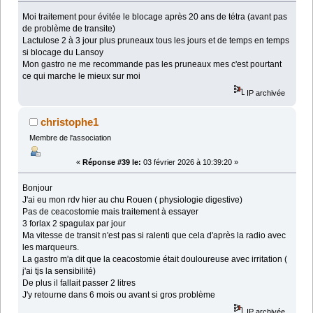
Moi traitement pour évitée le blocage après 20 ans de tétra (avant pas
de problème de transite)
Lactulose 2 à 3 jour plus pruneaux tous les jours et de temps en temps
si blocage du Lansoy
Mon gastro ne me recommande pas les pruneaux mes c'est pourtant
ce qui marche le mieux sur moi
IP archivée
christophe1
Membre de l'association
«
Réponse #39 le:
03 février 2026 à 10:39:20 »
Bonjour
J'ai eu mon rdv hier au chu Rouen ( physiologie digestive)
Pas de ceacostomie mais traitement à essayer
3 forlax 2 spagulax par jour
Ma vitesse de transit n'est pas si ralenti que cela d'après la radio avec
les marqueurs.
La gastro m'a dit que la ceacostomie était douloureuse avec irritation (
j'ai tjs la sensibilité)
De plus il fallait passer 2 litres
J'y retourne dans 6 mois ou avant si gros problème
IP archivée