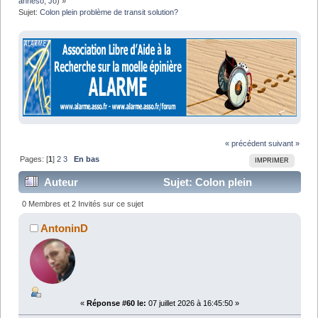
anneso
,
Jo
) »
Sujet:
Colon plein problème de transit solution?
« précédent
suivant »
Pages: [
1
]
2
3
En bas
IMPRIMER
Auteur
Sujet: Colon plein
problème de transit solution? (Lu 188044 fois)
0 Membres et 2 Invités sur ce sujet
AntoninD
«
Réponse #60 le:
07 juillet 2026 à 16:45:50 »