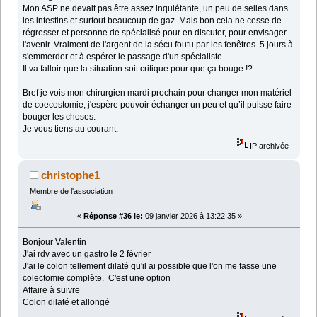
Mon ASP ne devait pas être assez inquiétante, un peu de selles dans
les intestins et surtout beaucoup de gaz. Mais bon cela ne cesse de
régresser et personne de spécialisé pour en discuter, pour envisager
l'avenir. Vraiment de l'argent de la sécu foutu par les fenêtres. 5 jours à
s'emmerder et à espérer le passage d'un spécialiste.
Il va falloir que la situation soit critique pour que ça bouge !?
Bref je vois mon chirurgien mardi prochain pour changer mon matériel
de coecostomie, j'espère pouvoir échanger un peu et qu’il puisse faire
bouger les choses.
Je vous tiens au courant.
IP archivée
christophe1
Membre de l'association
«
Réponse #36 le:
09 janvier 2026 à 13:22:35 »
Bonjour Valentin
J'ai rdv avec un gastro le 2 février
J'ai le colon tellement dilaté qu'il ai possible que l'on me fasse une
colectomie complète. C'est une option
Affaire à suivre
Colon dilaté et allongé