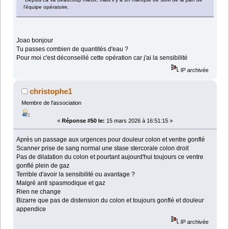
l'équipe opératoire.
Joao bonjour
Tu passes combien de quantités d'eau ?
Pour moi c'est déconseillé cette opération car j'ai la sensibilité
IP archivée
christophe1
Membre de l'association
«
Réponse #50 le:
15 mars 2026 à 16:51:15 »
Après un passage aux urgences pour douleur colon et ventre gonflé
Scanner prise de sang normal une stase stercorale colon droit
Pas de dilatation du colon et pourtant aujourd'hui toujours ce ventre
gonflé plein de gaz
Terrible d'avoir la sensibilité ou avantage ?
Malgré anti spasmodique et gaz
Rien ne change
Bizarre que pas de distension du colon et toujours gonflé et douleur
appendice
IP archivée