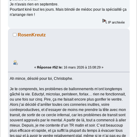
Je n'avais rien en septembre.
Pourtant kiné tout les jours. Mais blindé de médoc pour la spécialité ça
n'arrange rien !
IP archivée
RosenKreutz
«
Réponse #52 le:
16 mars 2026 à 15:08:29 »
Ah mince, désolé pour toi, Christophe.
Je te comprends, les problèmes de ballonnements m’ont longtemps
gâché la vie. Eductyl, microlax, peristeen, forlax… rien ne fonctionnait,
ou une fois sur cinq. Pire, ça me faisait encore plus gonfler le ventre.
Alors j’ai décidé d’arrêter toutes ces conneries inutiles, voire
contreproductives, et d’essayer de moins me prendre la tête avec mon
transit, de sortir de ce cercle infernal, car les problèmes de transit sont
souvent aggravés par le mental. A partir de là, tout a commencé à aller
mieux. Depuis, je me contente d’un TR matin et soir. C’est beaucoup
plus efficace et rapide, et ça suffit la plupart du temps à évacuer tous
les gaz et à avoir le ventre relativement plat, même si je n’ai pas eu de