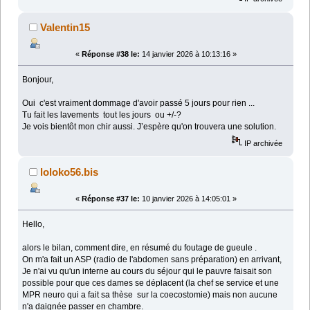
Valentin15
«
Réponse #38 le:
14 janvier 2026 à 10:13:16 »
Bonjour,
Oui c'est vraiment dommage d'avoir passé 5 jours pour rien ...
Tu fait les lavements tout les jours ou +/-?
Je vois bientôt mon chir aussi. J’espère qu'on trouvera une solution.
IP archivée
loloko56.bis
«
Réponse #37 le:
10 janvier 2026 à 14:05:01 »
Hello,
alors le bilan, comment dire, en résumé du foutage de gueule .
On m'a fait un ASP (radio de l'abdomen sans préparation) en arrivant,
Je n'ai vu qu'un interne au cours du séjour qui le pauvre faisait son
possible pour que ces dames se déplacent (la chef se service et une
MPR neuro qui a fait sa thèse sur la coecostomie) mais non aucune
n'a daignée passer en chambre.