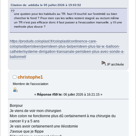
Citation de: addidia le 05 juillet 2026 à 19:03:52
une qustion pour les habitués au TR. faut t'il touché sur l'extrimité ou bien
chercher le fond ? Pour mon cas les selles restent stagné au rectum même
un TR n'est pas efficace donc il faut passer a l'evacuation manuelle. y t'il une
methode plus douce ?
https://produits.coloplast.fr/coloplast/continence-care-
coloplast/peristeen/peristeen-plus-tai/peristeen-plus-tai-w.-balloon-
catheter/systeme-dirrigation-transanale-peristeen-plus-avec-sonde-a-
ballonnet/
IP archivée
christophe1
Membre de l'association
«
Réponse #59 le:
06 juillet 2026 à 16:21:15 »
Bonjour
Je viens de voir mon chirurgien
Mon colon ne fonctionne plus dû certainement à ma chirurgie du
cancer il y a 5 ans
Je vais avoir certainement une iléostomie
J'avoue que je flippe