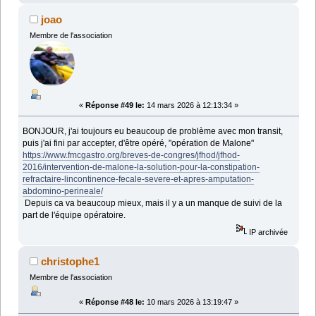
joao
Membre de l'association
«
Réponse #49 le:
14 mars 2026 à 12:13:34 »
BONJOUR, j'ai toujours eu beaucoup de problème avec mon transit,
puis j'ai fini par accepter, d'être opéré, "opération de Malone"
https://www.fmcgastro.org/breves-de-congres/jfhod/jfhod-
2016/intervention-de-malone-la-solution-pour-la-constipation-
refractaire-lincontinence-fecale-severe-et-apres-amputation-
abdomino-perineale/
Depuis ca va beaucoup mieux, mais il y a un manque de suivi de la
part de l'équipe opératoire.
IP archivée
christophe1
Membre de l'association
«
Réponse #48 le:
10 mars 2026 à 13:19:47 »