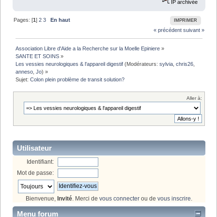
IP archivée
Pages: [
1
]
2
3
En haut
IMPRIMER
« précédent
suivant »
Association Libre d'Aide a la Recherche sur la Moelle Epiniere
»
SANTE ET SOINS
»
Les vessies neurologiques & l'appareil digestif
(Modérateurs:
sylvia
,
chris26
,
anneso
,
Jo
) »
Sujet:
Colon plein problème de transit solution?
Aller à:
Utilisateur
Identifiant:
Mot de passe:
Bienvenue,
Invité
. Merci de
vous connecter
ou de
vous inscrire
.
Menu forum