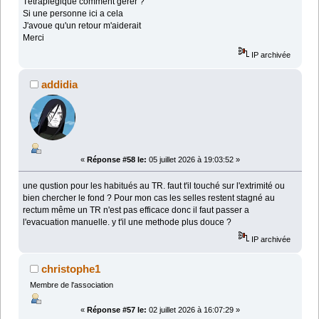
Tétraplégique comment gérer ?
Si une personne ici a cela
J'avoue qu'un retour m'aiderait
Merci
IP archivée
addidia
«
Réponse #58 le:
05 juillet 2026 à 19:03:52 »
une qustion pour les habitués au TR. faut t'il touché sur l'extrimité ou
bien chercher le fond ? Pour mon cas les selles restent stagné au
rectum même un TR n'est pas efficace donc il faut passer a
l'evacuation manuelle. y t'il une methode plus douce ?
IP archivée
christophe1
Membre de l'association
«
Réponse #57 le:
02 juillet 2026 à 16:07:29 »