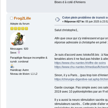
Bises d à coté d'Amiens
Colon plein problème de transit s
Frog2Lille
«
Réponse #27 le:
05 juin 2025 à 23:5
Adepte du forum
Salut christophe1,
Afin que ceux qui s'y intéressent et qui 
réponse adressée à christophe en privé :
Messages: 920
Sexe:
Je suis d'accord avec loloko56.bis : à Na
Paraplégie flasque incomplète &
tenables alors il ne faut pas hésiter à aller
syndr. cordonal
https://www.chu-nantes.fr/offre-de-soins
https://www.chu-nantes.fr/medias/fic
Handicap: Autre
Niveau de lésion: L1 L2
Sinon, il y a Paris... (pas trop loin d'Amiens
https://chirurgie-digestive-sat.aphp.fr/c
Garde courage. Pas simple avec ces salet
2019 avec 10 pyélonéphrites par an !!! et 
Il y a aussi la neuro stimulation sacrée q
stimulateurs sacrés... Cette piste d'aller