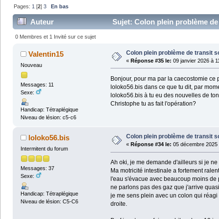
Pages:
1
[
2
]
3
En bas
Auteur
Sujet: Colon plein problème de 
0 Membres et 1 Invité sur ce sujet
Colon plein problème de transit s
Valentin15
«
Réponse #35 le:
09 janvier 2026 à 1
Nouveau
Bonjour, pour ma par la caecostomie ce pa
Messages: 11
loloko56.bis dans ce que tu dit, par mom
Sexe:
loloko56.bis à tu eu des nouvelles de ton
Christophe tu as fait l'opération?
Handicap: Tétraplégique
Niveau de lésion: c5-c6
Colon plein problème de transit s
loloko56.bis
«
Réponse #34 le:
05 décembre 2025 
Intermitent du forum
Ah oki, je me demande d'ailleurs si je ne
Messages: 37
Ma motricité intestinale a fortement rale
Sexe:
l'eau s'évacue avec beaucoup moins de pr
ne parlons pas des gaz que j'arrive quas
Handicap: Tétraplégique
je me sens plein avec un colon qui réag
Niveau de lésion: C5-C6
droite.