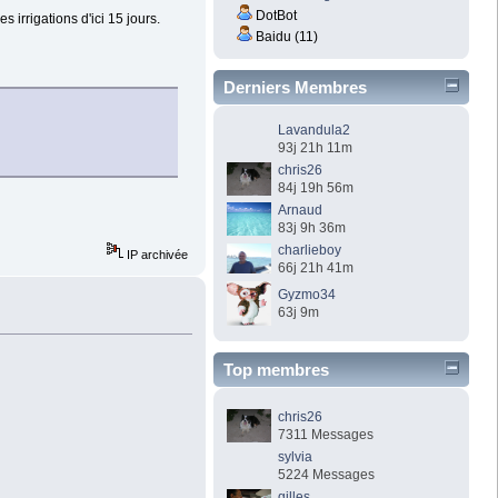
DotBot
irrigations d'ici 15 jours.
Baidu (11)
Derniers Membres
Lavandula2
93j 21h 11m
chris26
84j 19h 56m
Arnaud
83j 9h 36m
charlieboy
IP archivée
66j 21h 41m
Gyzmo34
63j 9m
Top membres
chris26
7311 Messages
sylvia
5224 Messages
gilles