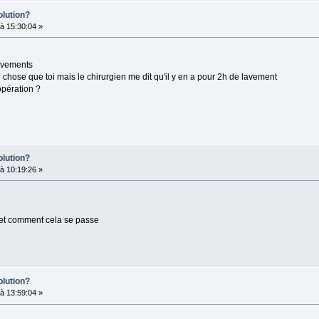
olution?
à 15:30:04 »
avements
chose que toi mais le chirurgien me dit qu'il y en a pour 2h de lavement
opération ?
olution?
à 10:19:26 »
et comment cela se passe
olution?
à 13:59:04 »