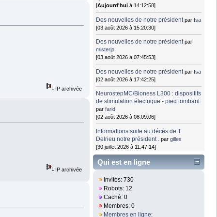
[
Aujourd'hui
à 14:12:58]
Des nouvelles de notre président
par
Isa
[03 août 2026 à 15:20:30]
Des nouvelles de notre président
par
misterjp
[03 août 2026 à 07:45:53]
Des nouvelles de notre président
par
Isa
[02 août 2026 à 17:42:25]
IP archivée
NeurostepMC/Bioness L300 : dispositifs
de stimulation électrique - pied tombant
par
farid
[02 août 2026 à 08:09:06]
Informations suite au décès de T
Delrieu notre président .
par
gilles
[30 juillet 2026 à 11:47:14]
Qui est en ligne
IP archivée
Invités: 730
Robots: 12
Caché: 0
Membres: 0
Membres en ligne
: