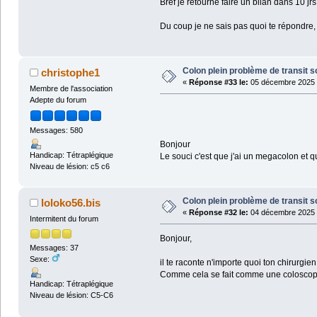
Bref je retourne faire un bilan dans 10 jrs
Du coup je ne sais pas quoi te répondre,
Colon plein problème de transit s
christophe1
«
Réponse #33 le:
05 décembre 2025 
Membre de l'association
Adepte du forum
Messages: 580
Bonjour
Handicap: Tétraplégique
Le souci c'est que j'ai un megacolon et qu
Niveau de lésion: c5 c6
Colon plein problème de transit s
loloko56.bis
«
Réponse #32 le:
04 décembre 2025 
Intermitent du forum
Bonjour,
Messages: 37
Sexe:
il te raconte n'importe quoi ton chirurgi
Comme cela se fait comme une coloscopie,
Handicap: Tétraplégique
Niveau de lésion: C5-C6