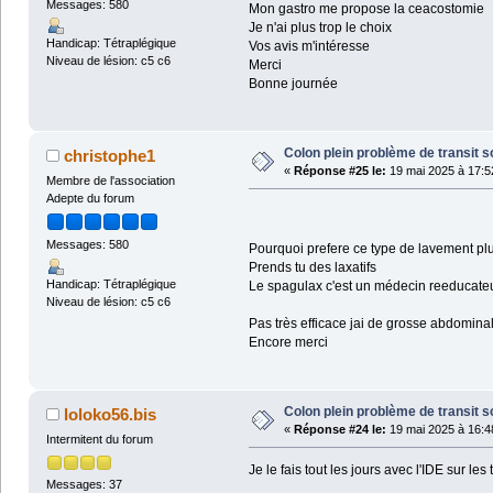
Messages: 580
Mon gastro me propose la ceacostomie
Je n'ai plus trop le choix
Handicap: Tétraplégique
Vos avis m'intéresse
Niveau de lésion: c5 c6
Merci
Bonne journée
Colon plein problème de transit s
christophe1
«
Réponse #25 le:
19 mai 2025 à 17:5
Membre de l'association
Adepte du forum
Messages: 580
Pourquoi prefere ce type de lavement plu
Prends tu des laxatifs
Handicap: Tétraplégique
Le spagulax c'est un médecin reeducateur 
Niveau de lésion: c5 c6
Pas très efficace jai de grosse abdomina
Encore merci
Colon plein problème de transit s
loloko56.bis
«
Réponse #24 le:
19 mai 2025 à 16:4
Intermitent du forum
Je le fais tout les jours avec l'IDE sur l
Messages: 37