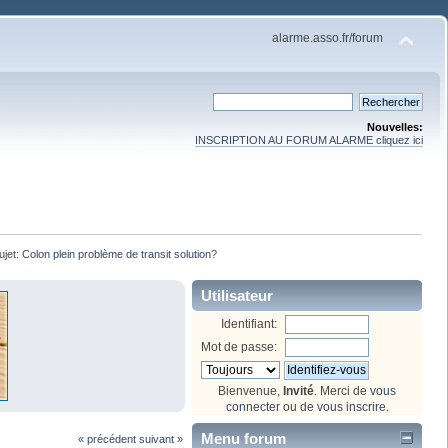
alarme.asso.fr/forum
Nouvelles:
INSCRIPTION AU FORUM ALARME cliquez ici
ujet:
Colon plein problème de transit solution?
Utilisateur
Identifiant:
Mot de passe:
Bienvenue,
Invité
. Merci de
vous
connecter
ou de
vous inscrire
.
Menu forum
« précédent
suivant »