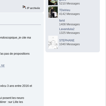
5210 Messages
IP archivée
TDelrieu
4142 Messages
farid
1408 Messages
Lavandula2
1325 Messages
 endoscopique, je cite ma
STEPHANE
1040 Messages
n'as pas de propositions
ALSE
 vécu 3 ans entre 2016 et
qui posent les neuro
rer : sur Lille les