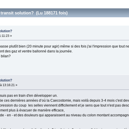
transit solution? (Lu 188171 fois)
olution?
1:11:23 »
sse plutôt bien (20 minute pour agir) même si des fois j'ai l'impression que tout ne
ent des gaz et ventre ballonné dans la journée.
 bilan?
olution?
à 13:16:21 »
 suis pas en train d'en développer un.
ntie ces dernières années d’où la Caecostomie, mais voilà depuis 3-4 mois c'est deve
ession du coup les selles viennent difficilement et je sens que tout n'est pas des
iment plus à évacuer de manière efficace,
i de - en - et des douleurs qui apparaissent au niveau du colon montant accompagn