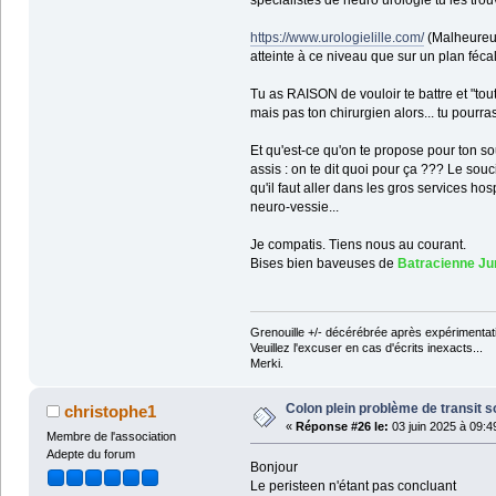
spécialistes de neuro urologie tu les trouv
https://www.urologielille.com/
(Malheureus
atteinte à ce niveau que sur un plan fécal
Tu as RAISON de vouloir te battre et "tout
mais pas ton chirurgien alors... tu pourr
Et qu'est-ce qu'on te propose pour ton so
assis : on te dit quoi pour ça ??? Le sou
qu'il faut aller dans les gros services ho
neuro-vessie...
Je compatis. Tiens nous au courant.
Bises bien baveuses de
Batracienne Ju
Grenouille +/- décérébrée après expérimentati
Veuillez l'excuser en cas d'écrits inexacts...
Merki.
Colon plein problème de transit s
christophe1
«
Réponse #26 le:
03 juin 2025 à 09:4
Membre de l'association
Adepte du forum
Bonjour
Le peristeen n'étant pas concluant