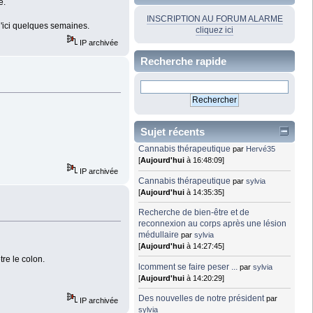
e.
INSCRIPTION AU FORUM ALARME
d'ici quelques semaines.
cliquez ici
IP archivée
Recherche rapide
Sujet récents
Cannabis thérapeutique
par
Hervé35
[
Aujourd'hui
à 16:48:09]
IP archivée
Cannabis thérapeutique
par
sylvia
[
Aujourd'hui
à 14:35:35]
Recherche de bien-être et de
reconnexion au corps après une lésion
médullaire
par
sylvia
[
Aujourd'hui
à 14:27:45]
re le colon.
lcomment se faire peser ...
par
sylvia
[
Aujourd'hui
à 14:20:29]
Des nouvelles de notre président
par
IP archivée
sylvia