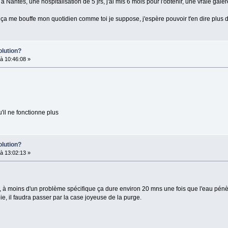
 à Nantes, une hospitalisation de 5 jrs, j'ai mis 6 mois pour l'obtenir, une vraie galèr
 ça me bouffe mon quotidien comme toi je suppose, j'espère pouvoir t'en dire plus 
olution?
à 10:46:08 »
'il ne fonctionne plus
olution?
à 13:02:13 »
en, à moins d'un problème spécifique ça dure environ 20 mns une fois que l'eau pénèt
 il faudra passer par la case joyeuse de la purge.