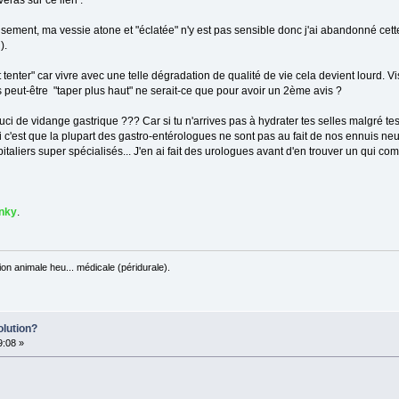
eras sur ce lien :
ement, ma vessie atone et "éclatée" n'y est pas sensible donc j'ai abandonné cett
).
 tenter" car vivre avec une telle dégradation de qualité de vie cela devient lourd. V
as peut-être "taper plus haut" ne serait-ce que pour avoir un 2ème avis ?
uci de vidange gastrique ??? Car si tu n'arrives pas à hydrater tes selles malgré t
ci c'est que la plupart des gastro-entérologues ne sont pas au fait de nos ennuis neu
spitaliers super spécialisés... J'en ai fait des urologues avant d'en trouver un qui c
nky
.
on animale heu... médicale (péridurale).
olution?
9:08 »