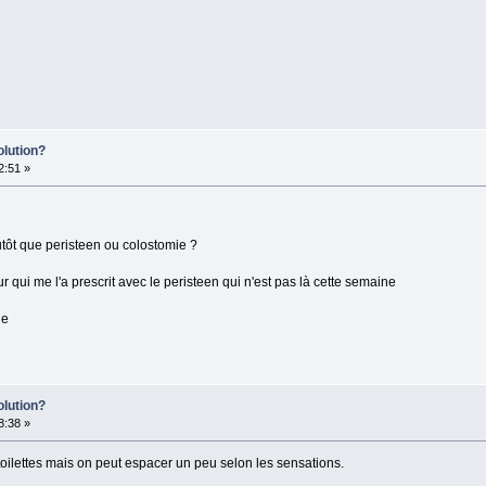
olution?
2:51 »
tôt que peristeen ou colostomie ?
qui me l'a prescrit avec le peristeen qui n'est pas là cette semaine
le
olution?
8:38 »
es toilettes mais on peut espacer un peu selon les sensations.