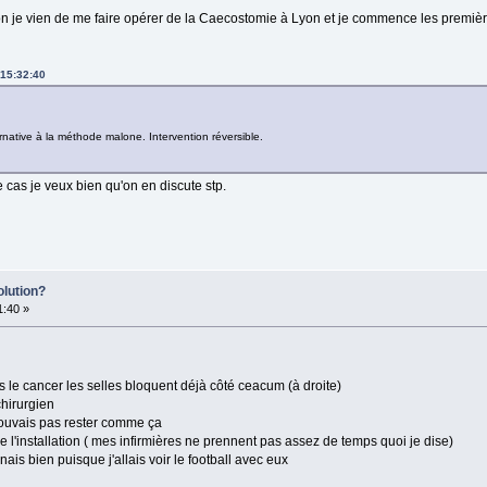
on je vien de me faire opérer de la Caecostomie à Lyon et je commence les premières 
 15:32:40
rnative à la méthode malone. Intervention réversible.
 le cas je veux bien qu'on en discute stp.
olution?
1:40 »
le cancer les selles bloquent déjà côté ceacum (à droite)
chirurgien
 pouvais pas rester comme ça
de l'installation ( mes infirmières ne prennent pas assez de temps quoi je dise)
nais bien puisque j'allais voir le football avec eux