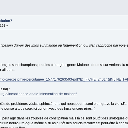
olution?
2:51 »
ont besoin d'avoir des infos sur malone ou l'intervention qui s'en rapproche par voie
ntes, ils sont champions pour les chirurgies genre Malone : donc si sur Amiens, tu 
 ailleurs :
hier/info-caecostomie-percutanee_1577176263503-pdf?ID_FICHE=24014&INLINE=F
 lol) :
hirurgie/incontinence-anale-intervention-de-malone/
és de problèmes vésico sphinctériens qui nous pourrissent bien grave la vie. (J'ai
je pense à tous ceux ici qui ont vécu des trucs encore pires...)
ui peut agir dans les troubles de constipation mais là ce sont plutôt des urologues 
 voir un neuro-urologue même si tu as plutôt des soucis rectaux est peut-être à considé