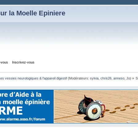
ur la Moelle Epiniere
z-vous
Inscrivez-vous
es vessies neurologiques & l'appareil digestif
(Modérateurs:
sylvia
,
chris26
,
anneso
,
Jo
) »
S