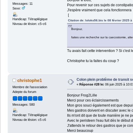
Bonjour à tous,
Messages: 11
Pour revenir sur ces sujets de constipati
Sexe:
J'espère vraiment que cela fonctionnera
[
Handicap: Tétraplégique
Citation de: loloko56.bis le 08 février 2025 à
Niveau de lésion: c5-c6
Bonjour,
faites une recherche sur la caecostomie, alte
Tu avais fait cette intervention ? Si c'est
Christophe tu la faites du coup ?
Colon plein problème de transit s
christophe1
«
Réponse #28 le:
06 juin 2025 à 10:0
Membre de l'association
Adepte du forum
Bonjour Frog2Lille
Merci pour ces éclaircissements
Messages: 580
Mon gros souci également est que depuis 
Mes gastros doivent en discuter avec le 
Handicap: Tétraplégique
Ils m'ont dit que de toute manière je ne
Niveau de lésion: c5 c6
Avec le peristeen l'eau fuit dès le début 
J'attends le retour des gastros que je con
Merci beaucoup