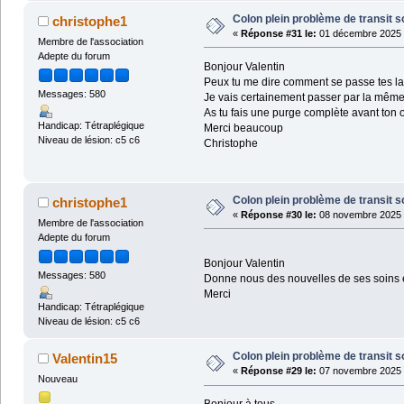
Colon plein problème de transit s
christophe1
«
Réponse #31 le:
01 décembre 2025 
Membre de l'association
Adepte du forum
Bonjour Valentin
Peux tu me dire comment se passe tes l
Messages: 580
Je vais certainement passer par la même 
As tu fais une purge complète avant ton 
Handicap: Tétraplégique
Merci beaucoup
Niveau de lésion: c5 c6
Christophe
Colon plein problème de transit s
christophe1
«
Réponse #30 le:
08 novembre 2025 
Membre de l'association
Adepte du forum
Bonjour Valentin
Messages: 580
Donne nous des nouvelles de ses soins 
Merci
Handicap: Tétraplégique
Niveau de lésion: c5 c6
Colon plein problème de transit s
Valentin15
«
Réponse #29 le:
07 novembre 2025 
Nouveau