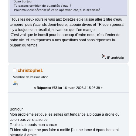
Joao bonjour
Tu passes combien de quantités d'eau ?
Pour moi c'est déconseillé cette opération car j'ai la sensibilité
Tous les deux jours je vais aux toilettes et je laisse aller 1 litre d'eau
tempéré, puis j'attends demi-heure, appuie divers et TR et en général
il y a toujours un résultat, suivant ce que l'on mange.
C'est vrai que le transit pour beaucoup d'entre nous, c'est l'enfer de
notre vie. et les réponses a nos questions sont sans réponses la
plupart du temps.
IP archivée
christophe1
Membre de l'association
«
Réponse #53 le:
16 mars 2026 à 15:26:39 »
Bonjour
Mon problème est que les selles ont tendance a bloqué à droite du
colon pas vers la sortie
Tout cela depuis mon cancer.
Et bien sûr pour ne pas faire à moitié j'ai une lame d épanchement
pleurale à droite.