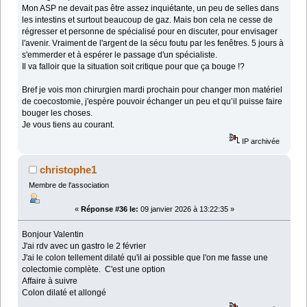
Mon ASP ne devait pas être assez inquiétante, un peu de selles dans
les intestins et surtout beaucoup de gaz. Mais bon cela ne cesse de
régresser et personne de spécialisé pour en discuter, pour envisager
l'avenir. Vraiment de l'argent de la sécu foutu par les fenêtres. 5 jours à
s'emmerder et à espérer le passage d'un spécialiste.
Il va falloir que la situation soit critique pour que ça bouge !?
Bref je vois mon chirurgien mardi prochain pour changer mon matériel
de coecostomie, j'espère pouvoir échanger un peu et qu’il puisse faire
bouger les choses.
Je vous tiens au courant.
IP archivée
christophe1
Membre de l'association
«
Réponse #36 le:
09 janvier 2026 à 13:22:35 »
Bonjour Valentin
J'ai rdv avec un gastro le 2 février
J'ai le colon tellement dilaté qu'il ai possible que l'on me fasse une
colectomie complète. C'est une option
Affaire à suivre
Colon dilaté et allongé