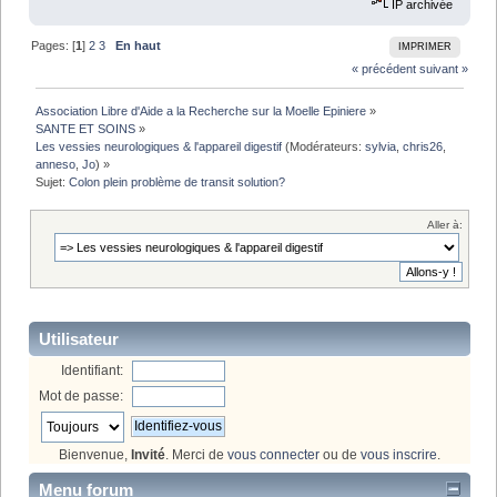
IP archivée
Pages: [
1
]
2
3
En haut
IMPRIMER
« précédent
suivant »
Association Libre d'Aide a la Recherche sur la Moelle Epiniere
»
SANTE ET SOINS
»
Les vessies neurologiques & l'appareil digestif
(Modérateurs:
sylvia
,
chris26
,
anneso
,
Jo
) »
Sujet:
Colon plein problème de transit solution?
Aller à:
Utilisateur
Identifiant:
Mot de passe:
Bienvenue,
Invité
. Merci de
vous connecter
ou de
vous inscrire
.
Menu forum