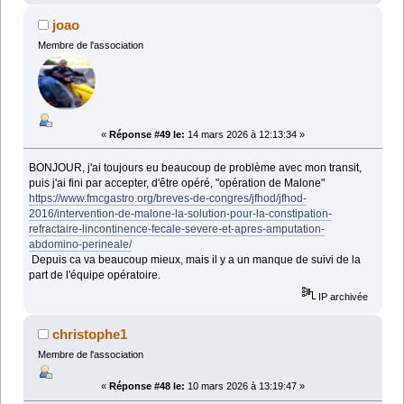
joao
Membre de l'association
«
Réponse #49 le:
14 mars 2026 à 12:13:34 »
BONJOUR, j'ai toujours eu beaucoup de problème avec mon transit,
puis j'ai fini par accepter, d'être opéré, "opération de Malone"
https://www.fmcgastro.org/breves-de-congres/jfhod/jfhod-
2016/intervention-de-malone-la-solution-pour-la-constipation-
refractaire-lincontinence-fecale-severe-et-apres-amputation-
abdomino-perineale/
Depuis ca va beaucoup mieux, mais il y a un manque de suivi de la
part de l'équipe opératoire.
IP archivée
christophe1
Membre de l'association
«
Réponse #48 le:
10 mars 2026 à 13:19:47 »