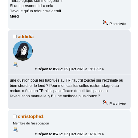
Tétraplégique comment gérer ?
Si une personne ici a cela
J'avoue qu'un retour m'aiderait
Merci
IP archivée
addidia
«
Réponse #58 le:
05 juillet 2026 à 19:03:52 »
une qustion pour les habitués au TR. faut t'il touché sur l'extrimité ou
bien chercher le fond ? Pour mon cas les selles restent stagné au
rectum même un TR n'est pas efficace donc il faut passer a
l'evacuation manuelle. y t'il une methode plus douce ?
IP archivée
christophe1
Membre de l'association
«
Réponse #57 le:
02 juillet 2026 à 16:07:29 »