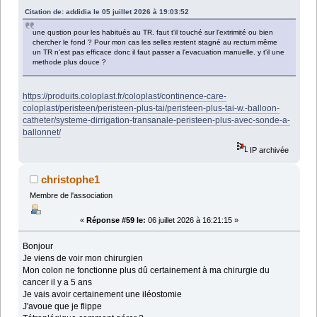
Citation de: addidia le 05 juillet 2026 à 19:03:52
une qustion pour les habitués au TR. faut t'il touché sur l'extrimité ou bien
chercher le fond ? Pour mon cas les selles restent stagné au rectum même
un TR n'est pas efficace donc il faut passer a l'evacuation manuelle. y t'il une
methode plus douce ?
https://produits.coloplast.fr/coloplast/continence-care-
coloplast/peristeen/peristeen-plus-tai/peristeen-plus-tai-w.-balloon-
catheter/systeme-dirrigation-transanale-peristeen-plus-avec-sonde-a-
ballonnet/
IP archivée
christophe1
Membre de l'association
«
Réponse #59 le:
06 juillet 2026 à 16:21:15 »
Bonjour
Je viens de voir mon chirurgien
Mon colon ne fonctionne plus dû certainement à ma chirurgie du
cancer il y a 5 ans
Je vais avoir certainement une iléostomie
J'avoue que je flippe