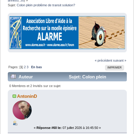
anneso
,
Jo
) »
Sujet:
Colon plein problème de transit solution?
« précédent
suivant »
Pages: [
1
]
2
3
En bas
IMPRIMER
Auteur
Sujet: Colon plein
problème de transit solution? (Lu 188487 fois)
0 Membres et 2 Invités sur ce sujet
AntoninD
«
Réponse #60 le:
07 juillet 2026 à 16:45:50 »