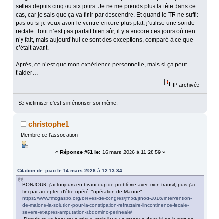
selles depuis cinq ou six jours. Je ne me prends plus la tête dans ce
cas, car je sais que ça va finir par descendre. Et quand le TR ne suffit
pas ou si je veux avoir le ventre encore plus plat, j’utilise une sonde
rectale. Tout n’est pas parfait bien sûr, il y a encore des jours où rien
n’y fait, mais aujourd’hui ce sont des exceptions, comparé à ce que
c’était avant.
Après, ce n’est que mon expérience personnelle, mais si ça peut
t’aider…
IP archivée
Se victimiser c'est s'inférioriser soi-même.
christophe1
Membre de l'association
«
Réponse #51 le:
16 mars 2026 à 11:28:59 »
Citation de: joao le 14 mars 2026 à 12:13:34
BONJOUR, j'ai toujours eu beaucoup de problème avec mon transit, puis j'ai
fini par accepter, d'être opéré, "opération de Malone"
https://www.fmcgastro.org/breves-de-congres/jfhod/jfhod-2016/intervention-
de-malone-la-solution-pour-la-constipation-refractaire-lincontinence-fecale-
severe-et-apres-amputation-abdomino-perineale/
Depuis ca va beaucoup mieux, mais il y a un manque de suivi de la part de