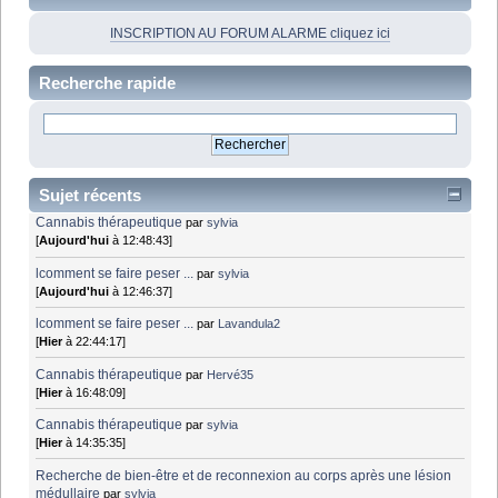
INSCRIPTION AU FORUM ALARME cliquez ici
Recherche rapide
Sujet récents
Cannabis thérapeutique
par
sylvia
[
Aujourd'hui
à 12:48:43]
lcomment se faire peser ...
par
sylvia
[
Aujourd'hui
à 12:46:37]
lcomment se faire peser ...
par
Lavandula2
[
Hier
à 22:44:17]
Cannabis thérapeutique
par
Hervé35
[
Hier
à 16:48:09]
Cannabis thérapeutique
par
sylvia
[
Hier
à 14:35:35]
Recherche de bien-être et de reconnexion au corps après une lésion
médullaire
par
sylvia