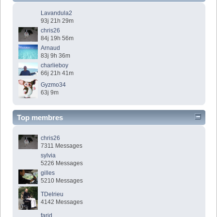
Lavandula2
93j 21h 29m
chris26
84j 19h 56m
Arnaud
83j 9h 36m
charlieboy
66j 21h 41m
Gyzmo34
63j 9m
Top membres
chris26
7311 Messages
sylvia
5226 Messages
gilles
5210 Messages
TDelrieu
4142 Messages
farid