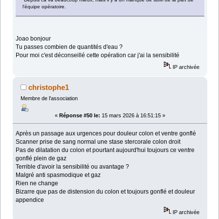
l'équipe opératoire.
Joao bonjour
Tu passes combien de quantités d'eau ?
Pour moi c'est déconseillé cette opération car j'ai la sensibilité
IP archivée
christophe1
Membre de l'association
«
Réponse #50 le:
15 mars 2026 à 16:51:15 »
Après un passage aux urgences pour douleur colon et ventre gonflé
Scanner prise de sang normal une stase stercorale colon droit
Pas de dilatation du colon et pourtant aujourd'hui toujours ce ventre
gonflé plein de gaz
Terrible d'avoir la sensibilité ou avantage ?
Malgré anti spasmodique et gaz
Rien ne change
Bizarre que pas de distension du colon et toujours gonflé et douleur
appendice
IP archivée