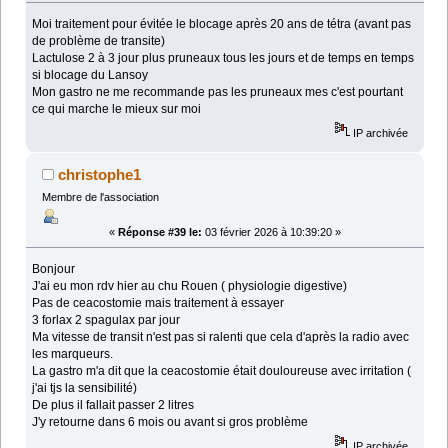
Moi traitement pour évitée le blocage après 20 ans de tétra (avant pas
de problème de transite)
Lactulose 2 à 3 jour plus pruneaux tous les jours et de temps en temps
si blocage du Lansoy
Mon gastro ne me recommande pas les pruneaux mes c'est pourtant
ce qui marche le mieux sur moi
IP archivée
christophe1
Membre de l'association
«
Réponse #39 le:
03 février 2026 à 10:39:20 »
Bonjour
J'ai eu mon rdv hier au chu Rouen ( physiologie digestive)
Pas de ceacostomie mais traitement à essayer
3 forlax 2 spagulax par jour
Ma vitesse de transit n'est pas si ralenti que cela d'après la radio avec
les marqueurs.
La gastro m'a dit que la ceacostomie était douloureuse avec irritation (
j'ai tjs la sensibilité)
De plus il fallait passer 2 litres
J'y retourne dans 6 mois ou avant si gros problème
IP archivée