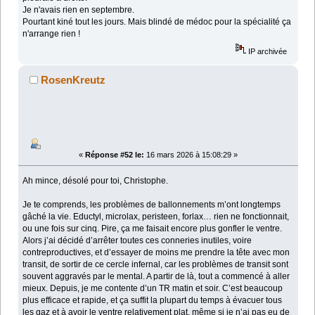
Je n'avais rien en septembre.
Pourtant kiné tout les jours. Mais blindé de médoc pour la spécialité ça
n'arrange rien !
IP archivée
RosenKreutz
«
Réponse #52 le:
16 mars 2026 à 15:08:29 »
Ah mince, désolé pour toi, Christophe.
Je te comprends, les problèmes de ballonnements m’ont longtemps
gâché la vie. Eductyl, microlax, peristeen, forlax… rien ne fonctionnait,
ou une fois sur cinq. Pire, ça me faisait encore plus gonfler le ventre.
Alors j’ai décidé d’arrêter toutes ces conneries inutiles, voire
contreproductives, et d’essayer de moins me prendre la tête avec mon
transit, de sortir de ce cercle infernal, car les problèmes de transit sont
souvent aggravés par le mental. A partir de là, tout a commencé à aller
mieux. Depuis, je me contente d’un TR matin et soir. C’est beaucoup
plus efficace et rapide, et ça suffit la plupart du temps à évacuer tous
les gaz et à avoir le ventre relativement plat, même si je n’ai pas eu de