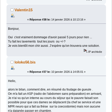
Valentin15
«
Réponse #38 le:
14 janvier 2026 à 10:13:16 »
Bonjour,
Oui c'est vraiment dommage d'avoir passé 5 jours pour rien ...
Tu fait les lavements tout les jours ou +/-?
Je vois bientôt mon chir aussi. J’espère qu'on trouvera une solution.
IP archivée
loloko56.bis
«
Réponse #37 le:
10 janvier 2026 à 14:05:01 »
Hello,
alors le bilan, comment dire, en résumé du foutage de gueule .
On m'a fait un ASP (radio de l'abdomen sans préparation) en arrivant,
Je n'ai vu qu'un interne au cours du séjour qui le pauvre faisait son
possible pour que ces dames se déplacent (la chef se service et une
MPR neuro qui a fait sa thèse sur la coecostomie) mais non aucune
n'a daignée passer en chambre.