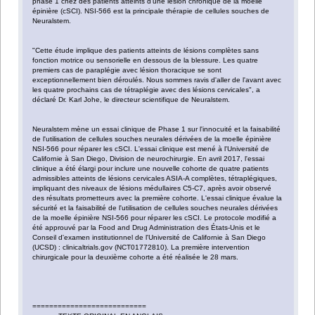
phase 1 chez des patients atteints d'une lésion chronique de la moelle
épinière (cSCI). NSI-566 est la principale thérapie de cellules souches de
Neuralstem.
"Cette étude implique des patients atteints de lésions complètes sans
fonction motrice ou sensorielle en dessous de la blessure. Les quatre
premiers cas de paraplégie avec lésion thoracique se sont
exceptionnellement bien déroulés. Nous sommes ravis d'aller de l'avant avec
les quatre prochains cas de tétraplégie avec des lésions cervicales", a
déclaré Dr. Karl Johe, le directeur scientifique de Neuralstem.
Neuralstem mène un essai clinique de Phase 1 sur l'innocuité et la faisabilité
de l'utilisation de cellules souches neurales dérivées de la moelle épinière
NSI-566 pour réparer les cSCI. L'essai clinique est mené à l'Université de
Californie à San Diego, Division de neurochirurgie. En avril 2017, l'essai
clinique a été élargi pour inclure une nouvelle cohorte de quatre patients
admissibles atteints de lésions cervicales ASIA-A complètes, tétraplégiques,
impliquant des niveaux de lésions médullaires C5-C7, après avoir observé
des résultats prometteurs avec la première cohorte. L'essai clinique évalue la
sécurité et la faisabilité de l'utilisation de cellules souches neurales dérivées
de la moelle épinière NSI-566 pour réparer les cSCI. Le protocole modifié a
été approuvé par la Food and Drug Administration des États-Unis et le
Conseil d'examen institutionnel de l'Université de Californie à San Diego
(UCSD) : clinicaltrials.gov (NCT01772810). La première intervention
chirurgicale pour la deuxième cohorte a été réalisée le 28 mars.
===========================