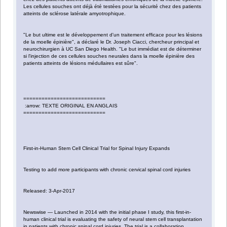
Les cellules souches ont déjà été testées pour la sécurité chez des patients
atteints de sclérose latérale amyotrophique.
"Le but ultime est le développement d'un traitement efficace pour les lésions
de la moelle épinière", a déclaré le Dr. Joseph Ciacci, chercheur principal et
neurochirurgien à UC San Diego Health. "Le but immédiat est de déterminer
si l'injection de ces cellules souches neurales dans la moelle épinière des
patients atteints de lésions médullaires est sûre".
===========================
:arrow: TEXTE ORIGINAL EN ANGLAIS
===========================
First-in-Human Stem Cell Clinical Trial for Spinal Injury Expands
Testing to add more participants with chronic cervical spinal cord injuries
Released: 3-Apr-2017
Newswise — Launched in 2014 with the initial phase I study, this first-in-
human clinical trial is evaluating the safety of neural stem cell transplantation
in patients with chronic spinal cord injuries. The trial is a collaboration