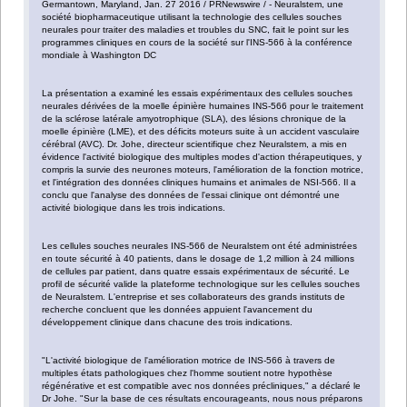
Germantown, Maryland, Jan. 27 2016 / PRNewswire / - Neuralstem, une
société biopharmaceutique utilisant la technologie des cellules souches
neurales pour traiter des maladies et troubles du SNC, fait le point sur les
programmes cliniques en cours de la société sur l'INS-566 à la conférence
mondiale à Washington DC
La présentation a examiné les essais expérimentaux des cellules souches
neurales dérivées de la moelle épinière humaines INS-566 pour le traitement
de la sclérose latérale amyotrophique (SLA), des lésions chronique de la
moelle épinière (LME), et des déficits moteurs suite à un accident vasculaire
cérébral (AVC). Dr. Johe, directeur scientifique chez Neuralstem, a mis en
évidence l'activité biologique des multiples modes d'action thérapeutiques, y
compris la survie des neurones moteurs, l'amélioration de la fonction motrice,
et l'intégration des données cliniques humains et animales de NSI-566. Il a
conclu que l'analyse des données de l'essai clinique ont démontré une
activité biologique dans les trois indications.
Les cellules souches neurales INS-566 de Neuralstem ont été administrées
en toute sécurité à 40 patients, dans le dosage de 1,2 million à 24 millions
de cellules par patient, dans quatre essais expérimentaux de sécurité. Le
profil de sécurité valide la plateforme technologique sur les cellules souches
de Neuralstem. L'entreprise et ses collaborateurs des grands instituts de
recherche concluent que les données appuient l'avancement du
développement clinique dans chacune des trois indications.
"L'activité biologique de l'amélioration motrice de INS-566 à travers de
multiples états pathologiques chez l'homme soutient notre hypothèse
régénérative et est compatible avec nos données précliniques," a déclaré le
Dr Johe. "Sur la base de ces résultats encourageants, nous nous préparons