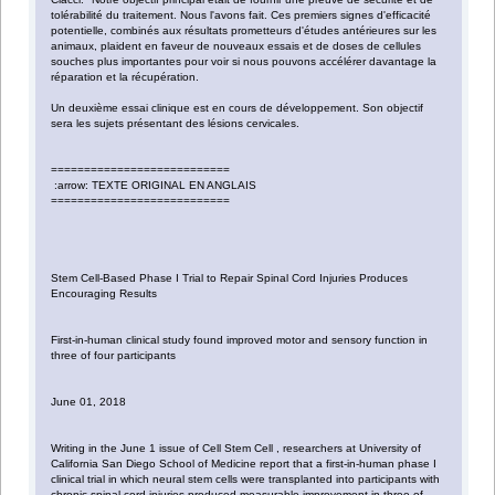
tolérabilité du traitement. Nous l'avons fait. Ces premiers signes d'efficacité
potentielle, combinés aux résultats prometteurs d'études antérieures sur les
animaux, plaident en faveur de nouveaux essais et de doses de cellules
souches plus importantes pour voir si nous pouvons accélérer davantage la
réparation et la récupération.
Un deuxième essai clinique est en cours de développement. Son objectif
sera les sujets présentant des lésions cervicales.
===========================
:arrow: TEXTE ORIGINAL EN ANGLAIS
===========================
Stem Cell-Based Phase I Trial to Repair Spinal Cord Injuries Produces
Encouraging Results
First-in-human clinical study found improved motor and sensory function in
three of four participants
June 01, 2018
Writing in the June 1 issue of Cell Stem Cell , researchers at University of
California San Diego School of Medicine report that a first-in-human phase I
clinical trial in which neural stem cells were transplanted into participants with
chronic spinal cord injuries produced measurable improvement in three of