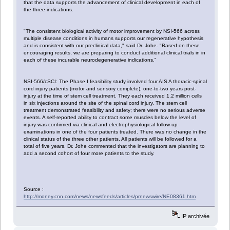
that the data supports the advancement of clinical development in each of
the three indications.
"The consistent biological activity of motor improvement by NSI-566 across
multiple disease conditions in humans supports our regenerative hypothesis
and is consistent with our preclinical data," said Dr. Johe. "Based on these
encouraging results, we are preparing to conduct additional clinical trials in in
each of these incurable neurodegenerative indications."
NSI-566/cSCI: The Phase I feasibility study involved four AIS A thoracic-spinal
cord injury patients (motor and sensory complete), one-to-two years post-
injury at the time of stem cell treatment. They each received 1.2 million cells
in six injections around the site of the spinal cord injury. The stem cell
treatment demonstrated feasibility and safety; there were no serious adverse
events. A self-reported ability to contract some muscles below the level of
injury was confirmed via clinical and electrophysiological follow-up
examinations in one of the four patients treated. There was no change in the
clinical status of the three other patients. All patients will be followed for a
total of five years. Dr. Johe commented that the investigators are planning to
add a second cohort of four more patients to the study.
Source :
http://money.cnn.com/news/newsfeeds/articles/prnewswire/NE08361.htm
IP archivée