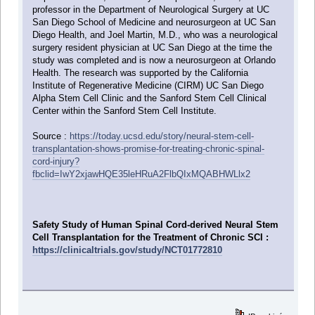
professor in the Department of Neurological Surgery at UC
San Diego School of Medicine and neurosurgeon at UC San
Diego Health, and Joel Martin, M.D., who was a neurological
surgery resident physician at UC San Diego at the time the
study was completed and is now a neurosurgeon at Orlando
Health. The research was supported by the California
Institute of Regenerative Medicine (CIRM) UC San Diego
Alpha Stem Cell Clinic and the Sanford Stem Cell Clinical
Center within the Sanford Stem Cell Institute.
Source :
https://today.ucsd.edu/story/neural-stem-cell-
transplantation-shows-promise-for-treating-chronic-spinal-
cord-injury?
fbclid=IwY2xjawHQE35leHRuA2FlbQIxMQABHWLlx2
Safety Study of Human Spinal Cord-derived Neural Stem
Cell Transplantation for the Treatment of Chronic SCI :
https://clinicaltrials.gov/study/NCT01772810