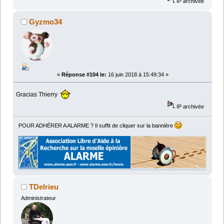
IP archivée
Gyzmo34
«
Réponse #104 le:
16 juin 2018 à 15:49:34 »
Gracias Thierry
IP archivée
POUR ADHÉRER A ALARME ? Il suffit de cliquer sur la bannière
TDelrieu
Administrateur