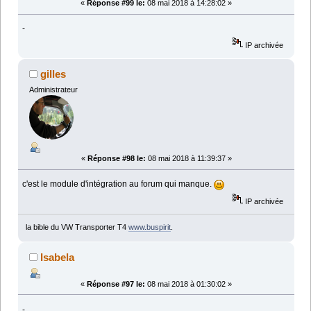
«
Réponse #99 le:
08 mai 2018 à 14:28:02 »
-
IP archivée
gilles
Administrateur
«
Réponse #98 le:
08 mai 2018 à 11:39:37 »
c'est le module d'intégration au forum qui manque.
IP archivée
la bible du VW Transporter T4
www.buspirit
.
Isabela
«
Réponse #97 le:
08 mai 2018 à 01:30:02 »
-