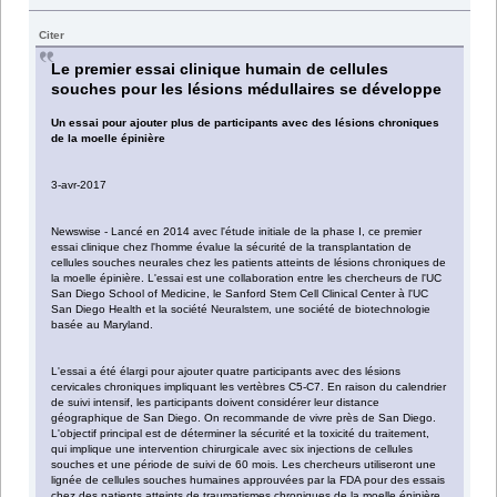
Citer
Le premier essai clinique humain de cellules
souches pour les lésions médullaires se développe
Un essai pour ajouter plus de participants avec des lésions chroniques
de la moelle épinière
3-avr-2017
Newswise - Lancé en 2014 avec l'étude initiale de la phase I, ce premier
essai clinique chez l'homme évalue la sécurité de la transplantation de
cellules souches neurales chez les patients atteints de lésions chroniques de
la moelle épinière. L'essai est une collaboration entre les chercheurs de l'UC
San Diego School of Medicine, le Sanford Stem Cell Clinical Center à l'UC
San Diego Health et la société Neuralstem, une société de biotechnologie
basée au Maryland.
L'essai a été élargi pour ajouter quatre participants avec des lésions
cervicales chroniques impliquant les vertèbres C5-C7. En raison du calendrier
de suivi intensif, les participants doivent considérer leur distance
géographique de San Diego. On recommande de vivre près de San Diego.
L'objectif principal est de déterminer la sécurité et la toxicité du traitement,
qui implique une intervention chirurgicale avec six injections de cellules
souches et une période de suivi de 60 mois. Les chercheurs utiliseront une
lignée de cellules souches humaines approuvées par la FDA pour des essais
chez des patients atteints de traumatismes chroniques de la moelle épinière.