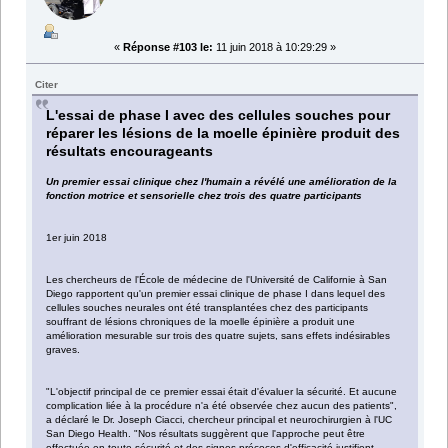
«
Réponse #103 le:
11 juin 2018 à 10:29:29 »
Citer
L'essai de phase I avec des cellules souches pour
réparer les lésions de la moelle épinière produit des
résultats encourageants
Un premier essai clinique chez l'humain a révélé une amélioration de la
fonction motrice et sensorielle chez trois des quatre participants
1er juin 2018
Les chercheurs de l'École de médecine de l'Université de Californie à San
Diego rapportent qu'un premier essai clinique de phase I dans lequel des
cellules souches neurales ont été transplantées chez des participants
souffrant de lésions chroniques de la moelle épinière a produit une
amélioration mesurable sur trois des quatre sujets, sans effets indésirables
graves.
"L'objectif principal de ce premier essai était d'évaluer la sécurité. Et aucune
complication liée à la procédure n'a été observée chez aucun des patients",
a déclaré le Dr. Joseph Ciacci, chercheur principal et neurochirurgien à l'UC
San Diego Health. "Nos résultats suggèrent que l'approche peut être
effectuée en toute sécurité et des signes précoces d'efficacité justifient