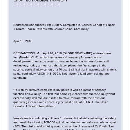
:arrow: TEXTE ORIGINAL EN ANGLAIS
===========================
Neuralstem Announces First Surgery Completed in Cervical Cohort of Phase
1 Clinical Trial in Patients with Chronic Spinal Cord Injury
April 10, 2018
GERMANTOWN, Md., April 10, 2018 (GLOBE NEWSWIRE) -- Neuralstem,
Inc. (Nasdaq:CUR), a biopharmaceutical company focused on the
development of nervous system therapies based on its neural stem cell
technology, today announced that it completed the first surgery in the
second, cervical injury cohort of a Phase 1 clinical trial in patients with chronic
spinal cord injury (cSCI). NSI-566 is Neuralstem’s lead stem cell therapy
candidate.
“This study involves complete injury patients with no motor or sensory
function below injury. The first four paraplegic cases with thoracic injury went
exceptionally well. We are excited to move forward with the next four
quadriplegic cases with cervical injury,” said Karl Johe, Ph.D., the Chief
Scientific Officer of Neuralstem.
Neuralstem is conducting a Phase 1 human clinical trial evaluating the safety
and feasibility of using NSI-566 spinal cord-derived neural stem cells to repair
cSCI. The clinical trial is being conducted at the University of California San