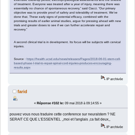
of treatment. Everyone was treated after a year of injury, meaning there was
essentially no chance of spontaneous recovery,” said Ciacci. “Our primary
objective was to provide proof of safety and tolerability of treatment. We’ve
done that. These early signs of potential efficacy, combined with the
promising results of earlier animal studies, argue for pressing ahead with new
trials and greater doses to see if we can further accelerate repair and
recovery.”
A second clinical trial is in development. Its focus will be subjects with cervical
injuries.
Source :
https://health.ucsd.edu/news/releases/Pages/2018-06-01-stem-cell-
based-phase-I-trial-to-repair-spinal-cord-injuries-produces-encouraging-
results.aspx
IP archivée
farid
«
Réponse #102 le:
09 mai 2018 à 09:14:55 »
pouvez vous nous traduire cette conference sur neuralstem ? NE
SERAIT CE QUE L'ESSENTIEL ,,moi et l'anglais ,ca fait deux,,
IP archivée