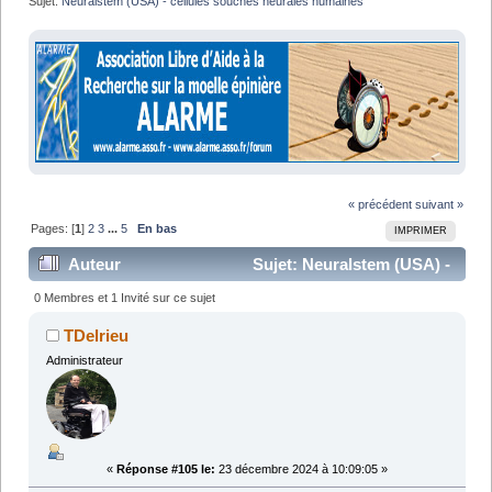
Sujet:
Neuralstem (USA) - cellules souches neurales humaines
« précédent
suivant »
Pages: [
1
]
2
3
...
5
En bas
IMPRIMER
Auteur
Sujet: Neuralstem (USA) -
cellules souches neurales humaines (Lu 139031 fois)
0 Membres et 1 Invité sur ce sujet
TDelrieu
Administrateur
«
Réponse #105 le:
23 décembre 2024 à 10:09:05 »