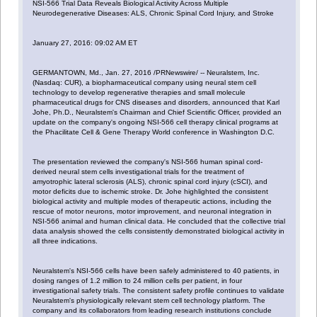
NSI-566 Trial Data Reveals Biological Activity Across Multiple
Neurodegenerative Diseases: ALS, Chronic Spinal Cord Injury, and Stroke
January 27, 2016: 09:02 AM ET
GERMANTOWN, Md., Jan. 27, 2016 /PRNewswire/ -- Neuralstem, Inc.
(Nasdaq: CUR), a biopharmaceutical company using neural stem cell
technology to develop regenerative therapies and small molecule
pharmaceutical drugs for CNS diseases and disorders, announced that Karl
Johe, Ph.D., Neuralstem's Chairman and Chief Scientific Officer, provided an
update on the company's ongoing NSI-566 cell therapy clinical programs at
the Phacilitate Cell & Gene Therapy World conference in Washington D.C.
The presentation reviewed the company's NSI-566 human spinal cord-
derived neural stem cells investigational trials for the treatment of
amyotrophic lateral sclerosis (ALS), chronic spinal cord injury (cSCI), and
motor deficits due to ischemic stroke. Dr. Johe highlighted the consistent
biological activity and multiple modes of therapeutic actions, including the
rescue of motor neurons, motor improvement, and neuronal integration in
NSI-566 animal and human clinical data. He concluded that the collective trial
data analysis showed the cells consistently demonstrated biological activity in
all three indications.
Neuralstem's NSI-566 cells have been safely administered to 40 patients, in
dosing ranges of 1.2 million to 24 million cells per patient, in four
investigational safety trials. The consistent safety profile continues to validate
Neuralstem's physiologically relevant stem cell technology platform. The
company and its collaborators from leading research institutions conclude