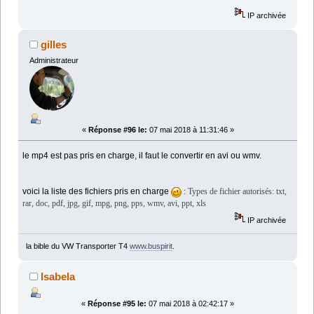
IP archivée
gilles
Administrateur
«
Réponse #96 le:
07 mai 2018 à 11:31:46 »
le mp4 est pas pris en charge, il faut le convertir en avi ou wmv.
voici la liste des fichiers pris en charge
:
Types de fichier autorisés: txt,
rar, doc, pdf, jpg, gif, mpg, png, pps, wmv, avi, ppt, xls
IP archivée
la bible du VW Transporter T4
www.buspirit
.
Isabela
«
Réponse #95 le:
07 mai 2018 à 02:42:17 »