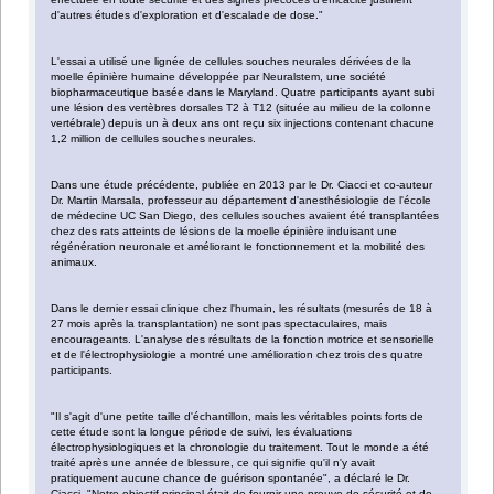
d'autres études d'exploration et d'escalade de dose."
L'essai a utilisé une lignée de cellules souches neurales dérivées de la
moelle épinière humaine développée par Neuralstem, une société
biopharmaceutique basée dans le Maryland. Quatre participants ayant subi
une lésion des vertèbres dorsales T2 à T12 (située au milieu de la colonne
vertébrale) depuis un à deux ans ont reçu six injections contenant chacune
1,2 million de cellules souches neurales.
Dans une étude précédente, publiée en 2013 par le Dr. Ciacci et co-auteur
Dr. Martin Marsala, professeur au département d'anesthésiologie de l'école
de médecine UC San Diego, des cellules souches avaient été transplantées
chez des rats atteints de lésions de la moelle épinière induisant une
régénération neuronale et améliorant le fonctionnement et la mobilité des
animaux.
Dans le dernier essai clinique chez l'humain, les résultats (mesurés de 18 à
27 mois après la transplantation) ne sont pas spectaculaires, mais
encourageants. L'analyse des résultats de la fonction motrice et sensorielle
et de l'électrophysiologie a montré une amélioration chez trois des quatre
participants.
"Il s'agit d'une petite taille d'échantillon, mais les véritables points forts de
cette étude sont la longue période de suivi, les évaluations
électrophysiologiques et la chronologie du traitement. Tout le monde a été
traité après une année de blessure, ce qui signifie qu'il n'y avait
pratiquement aucune chance de guérison spontanée", a déclaré le Dr.
Ciacci. "Notre objectif principal était de fournir une preuve de sécurité et de