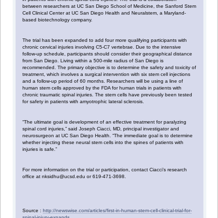
between researchers at UC San Diego School of Medicine, the Sanford Stem
Cell Clinical Center at UC San Diego Health and Neuralstem, a Maryland-
based biotechnology company.
The trial has been expanded to add four more qualifying participants with
chronic cervical injuries involving C5-C7 vertebrae. Due to the intensive
follow-up schedule, participants should consider their geographical distance
from San Diego. Living within a 500-mile radius of San Diego is
recommended. The primary objective is to determine the safety and toxicity of
treatment, which involves a surgical intervention with six stem cell injections
and a follow-up period of 60 months. Researchers will be using a line of
human stem cells approved by the FDA for human trials in patients with
chronic traumatic spinal injuries. The stem cells have previously been tested
for safety in patients with amyotrophic lateral sclerosis.
“The ultimate goal is development of an effective treatment for paralyzing
spinal cord injuries,” said Joseph Ciacci, MD, principal investigator and
neurosurgeon at UC San Diego Health. “The immediate goal is to determine
whether injecting these neural stem cells into the spines of patients with
injuries is safe.”
For more information on the trial or participation, contact Ciacci’s research
office at nksidhu@ucsd.edu or 619-471-3698.
Source :
http://newswise.com/articles/first-in-human-stem-cell-clinical-trial-for-
spinal-injury-expands