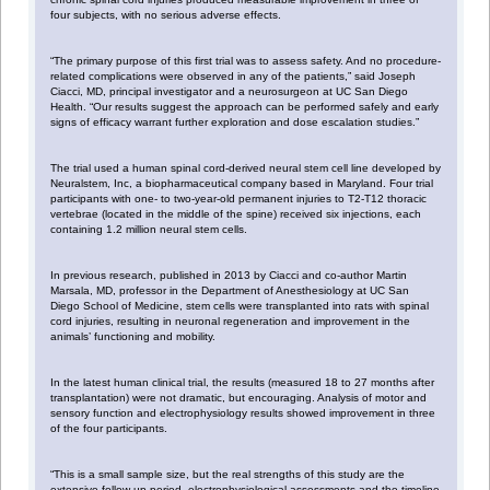
four subjects, with no serious adverse effects.
“The primary purpose of this first trial was to assess safety. And no procedure-
related complications were observed in any of the patients,” said Joseph
Ciacci, MD, principal investigator and a neurosurgeon at UC San Diego
Health. “Our results suggest the approach can be performed safely and early
signs of efficacy warrant further exploration and dose escalation studies.”
The trial used a human spinal cord-derived neural stem cell line developed by
Neuralstem, Inc, a biopharmaceutical company based in Maryland. Four trial
participants with one- to two-year-old permanent injuries to T2-T12 thoracic
vertebrae (located in the middle of the spine) received six injections, each
containing 1.2 million neural stem cells.
In previous research, published in 2013 by Ciacci and co-author Martin
Marsala, MD, professor in the Department of Anesthesiology at UC San
Diego School of Medicine, stem cells were transplanted into rats with spinal
cord injuries, resulting in neuronal regeneration and improvement in the
animals’ functioning and mobility.
In the latest human clinical trial, the results (measured 18 to 27 months after
transplantation) were not dramatic, but encouraging. Analysis of motor and
sensory function and electrophysiology results showed improvement in three
of the four participants.
“This is a small sample size, but the real strengths of this study are the
extensive follow-up period, electrophysiological assessments and the timeline