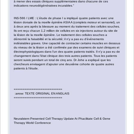
à mener des essais cliniques supplémentaires dans chacune de ces
indications neurodégénératives incurables."
INS-566 / LME : L'étude de phase I a impliqué quatre patients avec une
lésion dorsale de la moelle épinière ASIA A (complets moteur et sensoriel), un
à deux ans après la blessure au moment du traitement des cellules souches.
Ils ont reçu chacun 1,2 million de cellules en six injections autour du site de
la lésion de la moelle épinière. Le traitement des cellules souches a
démontré la faisabilité et la sécurité; il n'y a pas eu d'événements
indésirables graves. Une capacité de contracter certains muscles en dessous
du niveau de la lésion a été confirmée par des examens de suivi cliniques et
électrophysiologiques dans l'un des quatre patients traités. Il n'y a pas eu de
changement dans l'état clinique des trois autres patients. Tous les patients
seront suivis pendant un total de cinq ans. Dr Johe a expliqué que les
chercheurs envisagent d'ajouter une deuxième cohorte de quatre autres
patients à l'étude.
===========================
:arrow: TEXTE ORIGINAL EN ANGLAIS
===========================
Neuralstem Presented Cell Therapy Update At Phacilitate Cell & Gene
Therapy World Conference