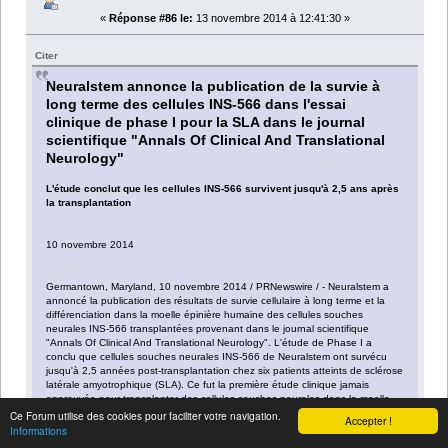
«
Réponse #86 le:
13 novembre 2014 à 12:41:30 »
Citer
Neuralstem annonce la publication de la survie à
long terme des cellules INS-566 dans l'essai
clinique de phase I pour la SLA dans le journal
scientifique "Annals Of Clinical And Translational
Neurology"
L'étude conclut que les cellules INS-566 survivent jusqu'à 2,5 ans après
la transplantation
10 novembre 2014
Germantown, Maryland, 10 novembre 2014 / PRNewswire / - Neuralstem a
annoncé la publication des résultats de survie cellulaire à long terme et la
différenciation dans la moelle épinière humaine des cellules souches
neurales INS-566 transplantées provenant dans le journal scientifique
"Annals Of Clinical And Translational Neurology". L'étude de Phase I a
conclu que cellules souches neurales INS-566 de Neuralstem ont survécu
jusqu'à 2,5 années post-transplantation chez six patients atteints de sclérose
latérale amyotrophique (SLA). Ce fut la première étude clinique jamais
approuvée pour transplanter des cellules souches neurales dans la moelle
épinière.
Ce Forum utilise des cookies pour faciliter votre navigation.
Accepter !
Informations