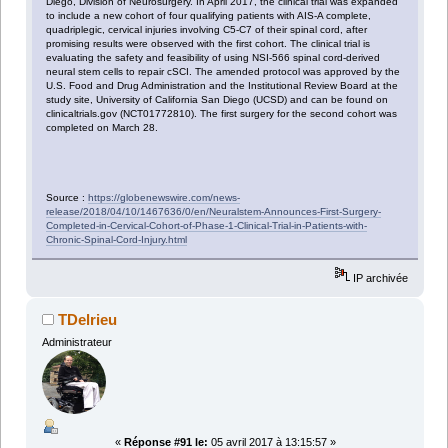
Diego, Division of Neurosurgery. In April 2017, the clinical trial was expanded
to include a new cohort of four qualifying patients with AIS-A complete,
quadriplegic, cervical injuries involving C5-C7 of their spinal cord, after
promising results were observed with the first cohort. The clinical trial is
evaluating the safety and feasibility of using NSI-566 spinal cord-derived
neural stem cells to repair cSCI. The amended protocol was approved by the
U.S. Food and Drug Administration and the Institutional Review Board at the
study site, University of California San Diego (UCSD) and can be found on
clinicaltrials.gov (NCT01772810). The first surgery for the second cohort was
completed on March 28.
Source :
https://globenewswire.com/news-
release/2018/04/10/1467636/0/en/Neuralstem-Announces-First-Surgery-
Completed-in-Cervical-Cohort-of-Phase-1-Clinical-Trial-in-Patients-with-
Chronic-Spinal-Cord-Injury.html
IP archivée
TDelrieu
Administrateur
«
Réponse #91 le:
05 avril 2017 à 13:15:57 »