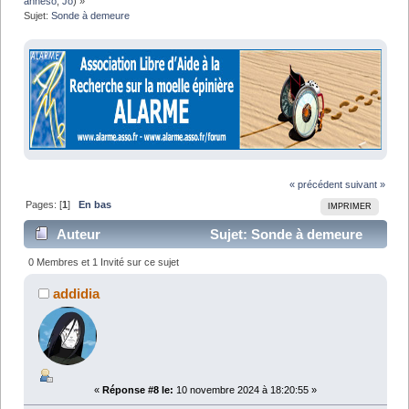
anneso
,
Jo
) »
Sujet:
Sonde à demeure
« précédent
suivant »
Pages: [
1
]
En bas
IMPRIMER
Auteur
Sujet: Sonde à demeure
(Lu 24531 fois)
0 Membres et 1 Invité sur ce sujet
addidia
«
Réponse #8 le:
10 novembre 2024 à 18:20:55 »