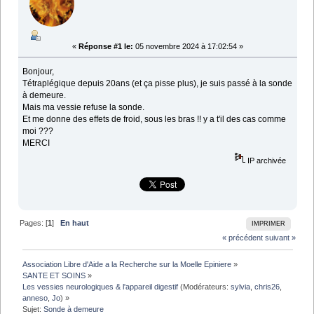
«
Réponse #1 le:
05 novembre 2024 à 17:02:54 »
Bonjour,
Tétraplégique depuis 20ans (et ça pisse plus), je suis passé à la sonde
à demeure.
Mais ma vessie refuse la sonde.
Et me donne des effets de froid, sous les bras !! y a t'il des cas comme
moi ???
MERCI
IP archivée
Pages: [
1
]
En haut
IMPRIMER
« précédent
suivant »
Association Libre d'Aide a la Recherche sur la Moelle Epiniere
»
SANTE ET SOINS
»
Les vessies neurologiques & l'appareil digestif
(Modérateurs:
sylvia
,
chris26
,
anneso
,
Jo
) »
Sujet:
Sonde à demeure