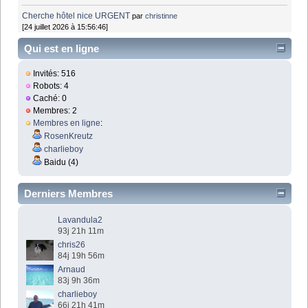
Cherche hôtel nice URGENT
par
christinne
[24 juillet 2026 à 15:56:46]
Qui est en ligne
Invités: 516
Robots: 4
Caché: 0
Membres: 2
Membres en ligne
:
RosenKreutz
charlieboy
Baidu (4)
Derniers Membres
Lavandula2
93j 21h 11m
chris26
84j 19h 56m
Arnaud
83j 9h 36m
charlieboy
66j 21h 41m