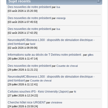
Sujet récents
Des nouvelles de notre président
par
Isa
[03 août 2026 à 15:20:30]
Des nouvelles de notre président
par
misterjp
[03 août 2026 à 07:45:53]
Des nouvelles de notre président
par
Isa
[02 août 2026 à 17:42:25]
NeurostepMC/Bioness L300 : dispositifs de stimulation électrique -
pied tombant
par
farid
[02 août 2026 à 08:09:06]
Informations suite au décès de T Delrieu notre président .
par
gilles
[30 juillet 2026 à 11:47:14]
Des nouvelles de notre président
par
Couette de cheval
[29 juillet 2026 à 11:21:21]
NeurostepMC/Bioness L300 : dispositifs de stimulation électrique -
pied tombant
par
Couette de cheval
[29 juillet 2026 à 11:12:41]
Cellules souches iPS - Keio University (Japon)
par
fti
[27 juillet 2026 à 12:24:22]
Cherche hôtel nice URGENT
par
christinne
[24 juillet 2026 à 15:59:24]