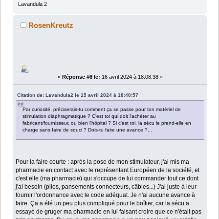
Lavandula 2
RosenKreutz
«
Réponse #6 le:
16 avril 2024 à 18:08:38 »
Citation de: Lavandula2 le 15 avril 2024 à 18:40:57
Par curiosité, préciserais-tu comment ça se passe pour ton matériel de
stimulation diaphragmatique ? C'est toi qui doit l'achèter au
fabricant/fournisseur, ou bien l'hôpital ? Si c'est toi, la sécu le prend-elle en
charge sans faire de souci ? Dois-tu faire une avance ?...
Pour la faire courte : après la pose de mon stimulateur, j'ai mis ma
pharmacie en contact avec le représentant Européen de la société, et
c'est elle (ma pharmacie) qui s'occupe de lui commander tout ce dont
j'ai besoin (piles, pansements connecteurs, câbles...) J'ai juste à leur
fournir l'ordonnance avec le code adéquat. Je n'ai aucune avance à
faire. Ça a été un peu plus compliqué pour le boîtier, car la sécu a
essayé de gruger ma pharmacie en lui faisant croire que ce n'était pas