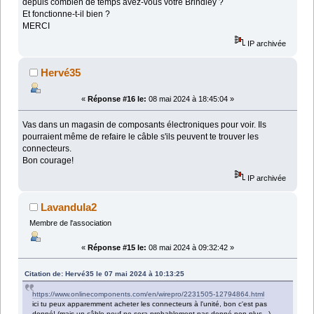
depuis combien de temps avez-vous votre Brindley ?
Et fonctionne-t-il bien ?
MERCI
IP archivée
Hervé35
«
Réponse #16 le:
08 mai 2024 à 18:45:04 »
Vas dans un magasin de composants électroniques pour voir. Ils
pourraient même de refaire le câble s'ils peuvent te trouver les
connecteurs.
Bon courage!
IP archivée
Lavandula2
Membre de l'association
«
Réponse #15 le:
08 mai 2024 à 09:32:42 »
Citation de: Hervé35 le 07 mai 2024 à 10:13:25
https://www.onlinecomponents.com/en/wirepro/2231505-12794864.html
ici tu peux apparemment acheter les connecteurs à l'unité, bon c'est pas
donné! (mais un câble neuf ne sera probablement pas donné non plus...)