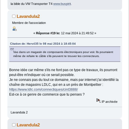
la bible du VW Transporter T4
www.buspirit
.
Lavandula2
Membre de l'association
«
Réponse #19 le:
12 mai 2024 à 21:49:52 »
Citation de: Hervé35 le 08 mai 2024 à 18:45:04
Vas dans un magasin de composants électroniques pour voir. Ils pourraient
même de refaire le câble s'ils peuvent te trouver les connecteurs.
Bonne idée car même s'ils ne font pas ce type de travaux, ils pourront
peut-être m'indiquer où ce serait possible.
Je ne connais pas du tout ce domaine, mais par internet j'ai identifié la
chaîne de magasins LDLC, qui en a un près de Montpellier :
https://www.ldlc.com/connectiques/cint3888/
Est-ce à ce genre de commerce que tu penses ?
IP archivée
Lavandula 2
Lavandula2