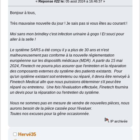
«
Réponse #22 le:
05 août 2024 à 16:46:37 »
Bonjour à tous,
Très mauvaise nouvelle du jour ! Je sais pas si vous êtes au courant !
Moi sans mon brindley c'est infection urinaire à gogo ! Et souci pour
aller à la selle !
Le système SARS a été conçu il y a plus de 30 ans et n'est
malheureusement pas conforme à la nouvelle réglementation
européenne sur les dispositifs médicaux (MDR). A partir du 15 mai
2024, Finetech ne pourra plus assurer que l'entretien et la réparation
des composants externes du système des patients existants. Pour
qu'un système existant soit entretenu ou réparé, il devra être renvoyé à
Finetech Medical afin que nous puissions déterminer s'il peut être
réparé ou entretenu. Une fois l'évaluation effectuée, Finetech fournira
un devis pour la réparation ou l'entretien du système.
Nous ne sommes pas en mesure de vendre de nouvelles pièces, nous
aurons besoin de la pièce cassée pour l'évaluer.
Toutes nos excuses pour la gêne occasionnée.
IP archivée
Hervé35