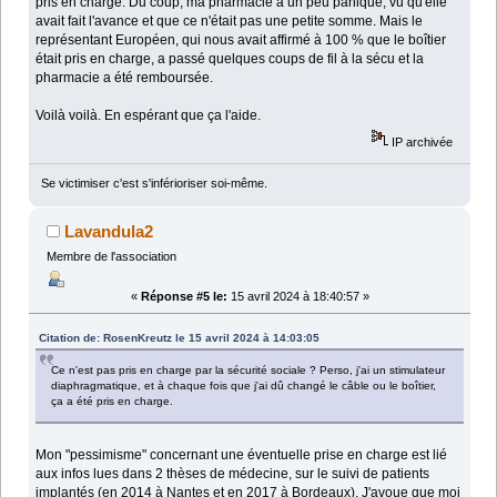
pris en charge. Du coup, ma pharmacie a un peu paniqué, vu qu'elle
avait fait l'avance et que ce n'était pas une petite somme. Mais le
représentant Européen, qui nous avait affirmé à 100 % que le boîtier
était pris en charge, a passé quelques coups de fil à la sécu et la
pharmacie a été remboursée.
Voilà voilà. En espérant que ça l'aide.
IP archivée
Se victimiser c'est s'inférioriser soi-même.
Lavandula2
Membre de l'association
«
Réponse #5 le:
15 avril 2024 à 18:40:57 »
Citation de: RosenKreutz le 15 avril 2024 à 14:03:05
Ce n'est pas pris en charge par la sécurité sociale ? Perso, j'ai un stimulateur
diaphragmatique, et à chaque fois que j'ai dû changé le câble ou le boîtier,
ça a été pris en charge.
Mon "pessimisme" concernant une éventuelle prise en charge est lié
aux infos lues dans 2 thèses de médecine, sur le suivi de patients
implantés (en 2014 à Nantes et en 2017 à Bordeaux). J'avoue que moi