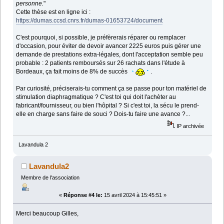
personne.
"
Cette thèse est en ligne ici :
https://dumas.ccsd.cnrs.fr/dumas-01653724/document
C'est pourquoi, si possible, je préfèrerais réparer ou remplacer
d'occasion, pour éviter de devoir avancer 2225 euros puis gérer une
demande de prestations extra-légales, dont l'acceptation semble peu
probable : 2 patients remboursés sur 26 rachats dans l'étude à
Bordeaux, ça fait moins de 8% de succès
.
Par curiosité, préciserais-tu comment ça se passe pour ton matériel de
stimulation diaphragmatique ? C'est toi qui doit l'achèter au
fabricant/fournisseur, ou bien l'hôpital ? Si c'est toi, la sécu le prend-
elle en charge sans faire de souci ? Dois-tu faire une avance ?...
IP archivée
Lavandula 2
Lavandula2
Membre de l'association
«
Réponse #4 le:
15 avril 2024 à 15:45:51 »
Merci beaucoup Gilles,