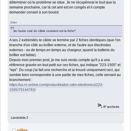
déterminer où le problème se situe. Je ne récupérerai le tout que la
semaine prochaine, car là cet ami est en congés et il compte
demander conseil à son boulot.
Citer
de l'autre coté du câble comment est la fiche?
A ses 2 extrémités le câble se termine par 2 fiches identiques (que l'on
branche d'un côté au boîtier externe, et de l'autre aux électrodes
externes - ou de temps en temps au chargeur, quand la batterie du
boîtier est faible).
Depuis mon premier post, je me suis rendu compte qu'il y a une
référence gravée en tout petit sur ces fiches, qui indique "223-1505" et
"wpi". Du coup j'ai fait une recherche et ai trouvé uniquement ceci, qui
semble bien correspondre à une partie de mes fiches, celle servant au
branchement :
https://us.rs-online.com/product/eaton-cdm-electronics/223-
1505/70144763/
IP archivée
Lavandula 2
gilles