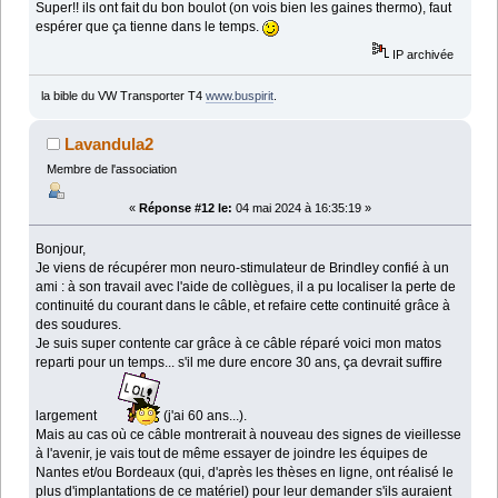
Super!! ils ont fait du bon boulot (on vois bien les gaines thermo), faut
espérer que ça tienne dans le temps.
IP archivée
la bible du VW Transporter T4
www.buspirit
.
Lavandula2
Membre de l'association
«
Réponse #12 le:
04 mai 2024 à 16:35:19 »
Bonjour,
Je viens de récupérer mon neuro-stimulateur de Brindley confié à un
ami : à son travail avec l'aide de collègues, il a pu localiser la perte de
continuité du courant dans le câble, et refaire cette continuité grâce à
des soudures.
Je suis super contente car grâce à ce câble réparé voici mon matos
reparti pour un temps... s'il me dure encore 30 ans, ça devrait suffire
largement
(j'ai 60 ans...).
Mais au cas où ce câble montrerait à nouveau des signes de vieillesse
à l'avenir, je vais tout de même essayer de joindre les équipes de
Nantes et/ou Bordeaux (qui, d'après les thèses en ligne, ont réalisé le
plus d'implantations de ce matériel) pour leur demander s'ils auraient