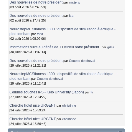
Des nouvelles de notre président
par
misterjp
[03 août 2026 à 07:45:53]
Des nouvelles de notre président
par
Isa
[02 août 2026 à 17:42:25]
NeurostepMC/Bioness L300 : dispositifs de stimulation électrique -
pied tombant
par
farid
[02 août 2026 à 08:09:06]
Informations suite au décès de T Delrieu notre président .
par
gilles
[30 juillet 2026 à 11:47:14]
Des nouvelles de notre président
par
Couette de cheval
[29 juillet 2026 à 11:21:21]
NeurostepMC/Bioness L300 : dispositifs de stimulation électrique -
pied tombant
par
Couette de cheval
[29 juillet 2026 à 11:12:41]
Cellules souches iPS - Keio University (Japon)
par
fti
[27 juillet 2026 à 12:24:22]
Cherche hôtel nice URGENT
par
christinne
[24 juillet 2026 à 15:59:24]
Cherche hôtel nice URGENT
par
christinne
[24 juillet 2026 à 15:56:46]