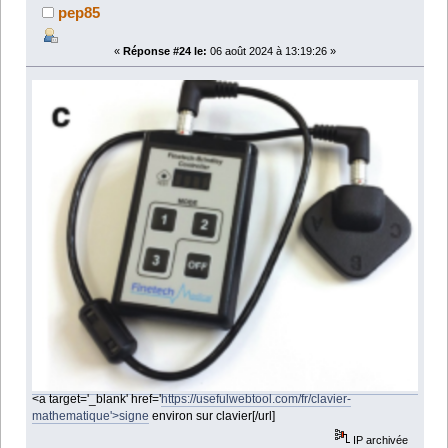
pep85
«
Réponse #24 le:
06 août 2024 à 13:19:26 »
<a target='_blank' href='
https://usefulwebtool.com/fr/clavier-
mathematique'>signe
environ sur clavier[/url]
IP archivée