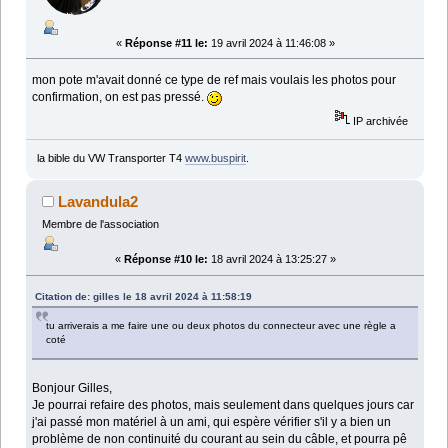
«
Réponse #11 le:
19 avril 2024 à 11:46:08 »
mon pote m'avait donné ce type de ref mais voulais les photos pour
confirmation, on est pas pressé.
IP archivée
la bible du VW Transporter T4
www.buspirit
.
Lavandula2
Membre de l'association
«
Réponse #10 le:
18 avril 2024 à 13:25:27 »
Citation de: gilles le 18 avril 2024 à 11:58:19
tu arriverais a me faire une ou deux photos du connecteur avec une règle a
coté
Bonjour Gilles,
Je pourrai refaire des photos, mais seulement dans quelques jours car
j'ai passé mon matériel à un ami, qui espère vérifier s'il y a bien un
problème de non continuité du courant au sein du câble, et pourra pê