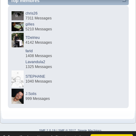
Top membres
chris26
7311 Messages
gilles
5210 Messages
TDelrieu
4142 Messages
farid
1408 Messages
Lavandula2
1325 Messages
STEPHANE
1040 Messages
J.Solis
999 Messages
SMF 2.0.19
|
SMF © 2017
,
Simple Machines
Simple Audio Video Embedder