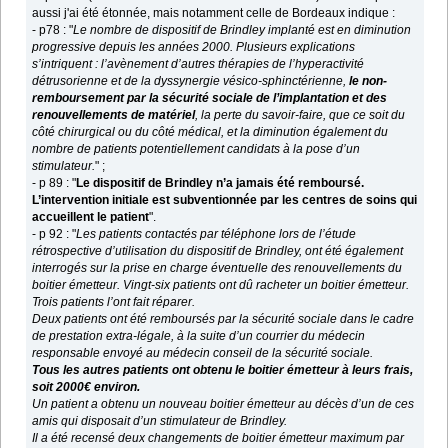
aussi j'ai été étonnée, mais notamment celle de Bordeaux indique :
- p78 : "
Le nombre de dispositif de Brindley implanté est en diminution
progressive depuis les années 2000. Plusieurs explications
s’intriquent : l’avènement d’autres thérapies de l’hyperactivité
détrusorienne et de la dyssynergie vésico-sphinctérienne,
le non-
remboursement par la sécurité sociale de l’implantation et des
renouvellements de matériel
, la perte du savoir-faire, que ce soit du
côté chirurgical ou du côté médical, et la diminution également du
nombre de patients potentiellement candidats à la pose d’un
stimulateur.
" ;
- p 89 : "
Le dispositif de Brindley n’a jamais été remboursé.
L’intervention initiale est subventionnée par les centres de soins qui
accueillent le patient
".
- p 92 : "
Les patients contactés par téléphone lors de l’étude
rétrospective d’utilisation du dispositif de Brindley, ont été également
interrogés sur la prise en charge éventuelle des renouvellements du
boitier émetteur. Vingt-six patients ont dû racheter un boitier émetteur.
Trois patients l’ont fait réparer.
Deux patients ont été remboursés par la sécurité sociale dans le cadre
de prestation extra-légale, à la suite d’un courrier du médecin
responsable envoyé au médecin conseil de la sécurité sociale.
Tous les autres patients ont obtenu le boitier émetteur à leurs frais,
soit 2000€ environ.
Un patient a obtenu un nouveau boitier émetteur au décès d’un de ces
amis qui disposait d’un stimulateur de Brindley.
Il a été recensé deux changements de boitier émetteur maximum par