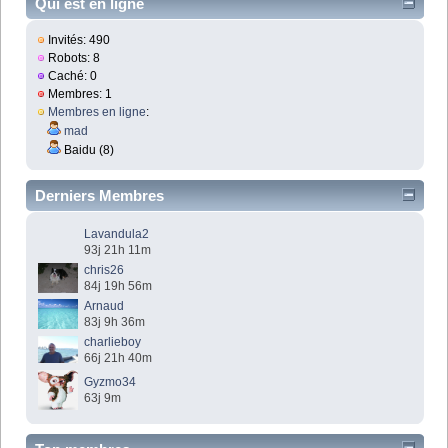
Qui est en ligne
Invités: 490
Robots: 8
Caché: 0
Membres: 1
Membres en ligne
:
mad
Baidu (8)
Derniers Membres
Lavandula2
93j 21h 11m
chris26
84j 19h 56m
Arnaud
83j 9h 36m
charlieboy
66j 21h 40m
Gyzmo34
63j 9m