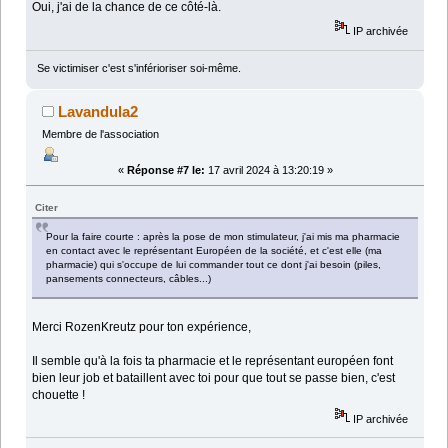
Oui, j'ai de la chance de ce côté-là.
IP archivée
Se victimiser c'est s'inférioriser soi-même.
Lavandula2
Membre de l'association
«
Réponse #7 le:
17 avril 2024 à 13:20:19 »
Citer
Pour la faire courte : après la pose de mon stimulateur, j'ai mis ma pharmacie
en contact avec le représentant Européen de la société, et c'est elle (ma
pharmacie) qui s'occupe de lui commander tout ce dont j'ai besoin (piles,
pansements connecteurs, câbles...)
Merci RozenKreutz pour ton expérience,
Il semble qu'à la fois ta pharmacie et le représentant européen font
bien leur job et bataillent avec toi pour que tout se passe bien, c'est
chouette !
IP archivée