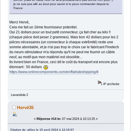
je ne suis pas allé au bout pour savoir si tu peux commander depuis la
France
Merci Hervé,
Cela me fait un 2ème fournisseur potentiel.
Oui 21 dollars pour un tout petit connecteur, ça fait cher au kilo !!
(chaque pièce doit peser 2 grammes). Mais bon 42 dollars pour les 2
pièces nécessaires (un connecteur à chaque extrêmité) reste une
somme abordable, et je n'ai pas trop le choix car le fabricant Finetech
du neuro-stimulateur m'a répondu qu'il ne peut me fournir un câble
neuf, au motif que mon matériel est obsolète...
Ils livrent bien en France, ceci dit le coût du transport est encore plus
étonnant : 50 dollars
https://www.onlinecomponents.com/en/flatrateshipping/#
IP archivée
Lavandula 2
Hervé35
«
Réponse #14 le:
07 mai 2024 à 10:13:25 »
Citation de: gilles le 15 avril 2024 à 12:19:07