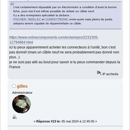
c'est certainement réparable par un électronicien a condition d'avoir la bonne
fiche, pour moi il est même possible de refaire un câble neuf.
il y a des entreprises spécialisé la dedans :
FISCHER
,
INGELEC
et
CONFECTRONIC
entre-autre mais pleins de petits
artisans seront capable de réparer/refaire ce câble.
https://www.onlinecomponents.com/en/wirepro/2231505-
12794864.html
ici tu peux apparemment acheter les connecteurs à l'unité, bon c'est
pas donné! (mais un câble neuf ne sera probablement pas donné non
plus...)
je ne suis pas allé au bout pour savoir si tu peux commander depuis la
France
IP archivée
gilles
Administrateur
«
Réponse #13 le:
05 mai 2024 à 12:45:05 »