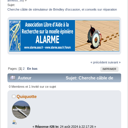
anneso
,
Jo
) »
Sujet:
Cherche câble de stimulateur de Brindley d'occasion, et conseils sur réparation
« précédent
suivant »
Pages: [
1
]
2
En bas
IMPRIMER
Auteur
Sujet: Cherche câble de
stimulateur de Brindley d'occasion, et conseils sur
0 Membres et 1 Invité sur ce sujet
réparation (Lu 48169 fois)
Quiquotte
«
Réponse #26 le:
24 août 2024 à 22:17:26 »