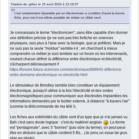
Citation de: gilles le 15 avril 2024 à 12:19:07
c'est certainement réparable par un électronicien a condition d'avoir la bonne
fiche, pour moi il est même possible de refaire un câble neuf.
Je connaissais le terme "électronicien", sans être capable d'en donner
une définition précise (je ne suis pas très fortiche en sciences
physiques, suis plus à l'aise avec la biologie, que je préfère). Mais je
ne suis pas la seule "moldue" semble-t-il : en cherchant à mieux
comprendre ce métier je suis tombée sur ce forum où les intervenants,
voulant chacun définir la différence entre électronique et électricité,
s'écharpent délicieusement !!
https://forums.futura-sciences.com/electronique/888945-difference-
entre-domaine-electronique-vs-electricite.html
Le stimulateur de Brindley semble bien constituer un équipement
électronique, puisqu'il utilise à la fois l'électricité et des ondes
électromagnétiques pour communiquer aux électrodes implantées les
informations demandés par le boitier externe, à distance "à travers l'air"
(comme la télécommande de ma télé !).
Les fiches aux extrémités du câble sont d'un type que je n'ai jamais vu.
Bah c'est sans doute logique : c'est du matériel anglais
. La forme
est "pentagonale", avec 5 "bornes" (pas sûre du terme), on peut peut-
être en déduire que le câble contient 5 fils... (Je joins un essai de gros
plan en photo).