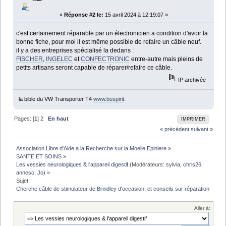
«
Réponse #2 le:
15 avril 2024 à 12:19:07 »
c'est certainement réparable par un électronicien a condition d'avoir la
bonne fiche, pour moi il est même possible de refaire un câble neuf.
il y a des entreprises spécialisé la dedans :
FISCHER
,
INGELEC
et
CONFECTRONIC
entre-autre mais pleins de
petits artisans seront capable de réparer/refaire ce câble.
IP archivée
la bible du VW Transporter T4
www.buspirit
.
Pages: [
1
]
2
En haut
IMPRIMER
« précédent
suivant »
Association Libre d'Aide a la Recherche sur la Moelle Epiniere
»
SANTE ET SOINS
»
Les vessies neurologiques & l'appareil digestif
(Modérateurs:
sylvia
,
chris26
,
anneso
,
Jo
) »
Sujet:
Cherche câble de stimulateur de Brindley d'occasion, et conseils sur réparation
Aller à: