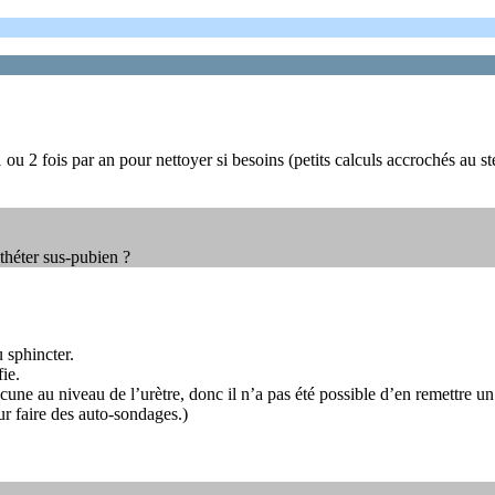
u 2 fois par an pour nettoyer si besoins (petits calculs accrochés au stent
théter sus-pubien ?
u sphincter.
fie.
 lacune au niveau de l’urètre, donc il n’a pas été possible d’en remettre 
our faire des auto-sondages.)