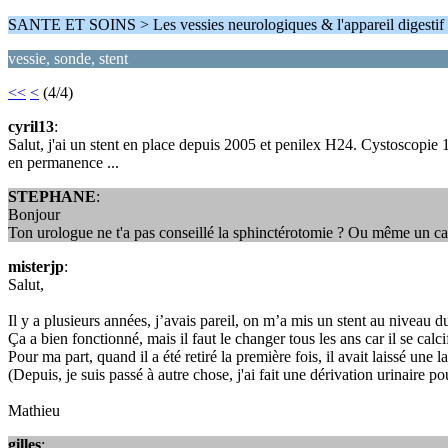
SANTE ET SOINS > Les vessies neurologiques & l'appareil digestif
vessie, sonde, stent
<<
<
(4/4)
cyril13
:
Salut, j'ai un stent en place depuis 2005 et penilex H24. Cystoscopie 1 o
en permanence ...
STEPHANE
:
Bonjour
Ton urologue ne t'a pas conseillé la sphinctérotomie ? Ou même un ca
misterjp
:
Salut,
Il y a plusieurs années, j’avais pareil, on m’a mis un stent au niveau d
Ça a bien fonctionné, mais il faut le changer tous les ans car il se calci
Pour ma part, quand il a été retiré la première fois, il avait laissé une
(Depuis, je suis passé à autre chose, j'ai fait une dérivation urinaire p
Mathieu
gilles
: