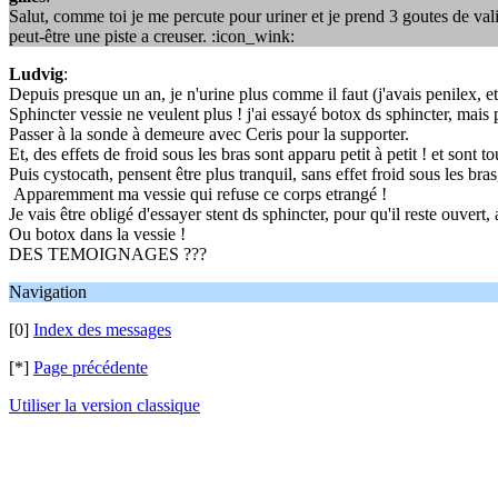
Salut, comme toi je me percute pour uriner et je prend 3 goutes de vali
peut-être une piste a creuser. :icon_wink:
Ludvig
:
Depuis presque un an, je n'urine plus comme il faut (j'avais penilex, e
Sphincter vessie ne veulent plus ! j'ai essayé botox ds sphincter, mais
Passer à la sonde à demeure avec Ceris pour la supporter.
Et, des effets de froid sous les bras sont apparu petit à petit ! et sont to
Puis cystocath, pensent être plus tranquil, sans effet froid sous les b
Apparemment ma vessie qui refuse ce corps etrangé !
Je vais être obligé d'essayer stent ds sphincter, pour qu'il reste ouvert,
Ou botox dans la vessie !
DES TEMOIGNAGES ???
Navigation
[0]
Index des messages
[*]
Page précédente
Utiliser la version classique