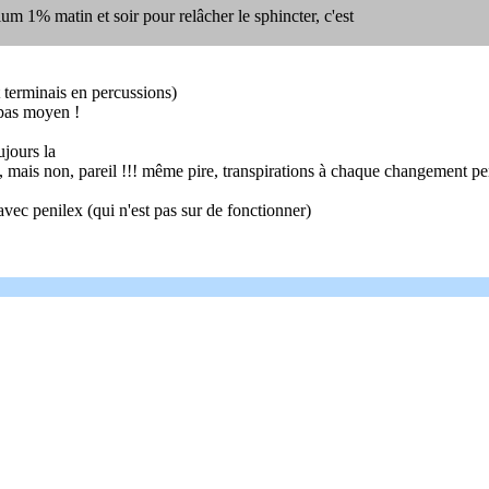
um 1% matin et soir pour relâcher le sphincter, c'est
t terminais en percussions)
 pas moyen !
ujours la
ras, mais non, pareil !!! même pire, transpirations à chaque changement pe
 avec penilex (qui n'est pas sur de fonctionner)