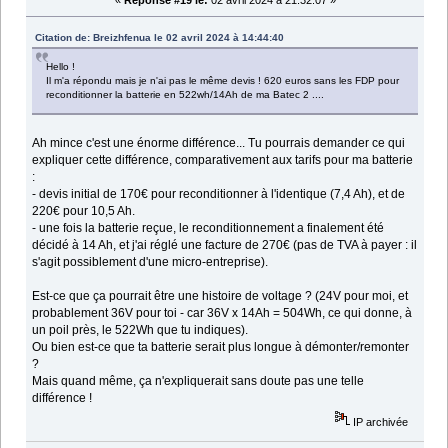
«
Réponse #19 le:
02 avril 2024 à 21:32:07 »
Citation de: Breizhfenua le 02 avril 2024 à 14:44:40
Hello !
Il m'a répondu mais je n'ai pas le même devis ! 620 euros sans les FDP pour
reconditionner la batterie en 522wh/14Ah de ma Batec 2 ....
Ah mince c'est une énorme différence... Tu pourrais demander ce qui
expliquer cette différence, comparativement aux tarifs pour ma batterie
:
- devis initial de 170€ pour reconditionner à l'identique (7,4 Ah), et de
220€ pour 10,5 Ah.
- une fois la batterie reçue, le reconditionnement a finalement été
décidé à 14 Ah, et j'ai réglé une facture de 270€ (pas de TVA à payer : il
s'agit possiblement d'une micro-entreprise).
Est-ce que ça pourrait être une histoire de voltage ? (24V pour moi, et
probablement 36V pour toi - car 36V x 14Ah = 504Wh, ce qui donne, à
un poil près, le 522Wh que tu indiques).
Ou bien est-ce que ta batterie serait plus longue à démonter/remonter
?
Mais quand même, ça n'expliquerait sans doute pas une telle
différence !
IP archivée