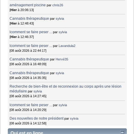
aménagement piscine
par
chris26
[
Hier
à 20:06:13]
Cannabis thérapeutique
par
sylvia
[
Hier
à 12:48:43]
lcomment se faire peser ...
par
sylvia
[
Hier
à 12:46:37]
lcomment se faire peser ...
par
Lavandula2
[08 août 2026 à 22:44:17]
Cannabis thérapeutique
par
Hervé35
[08 août 2026 à 16:48:09]
Cannabis thérapeutique
par
sylvia
[08 août 2026 à 14:35:35]
Recherche de bien-être et de reconnexion au corps après une lésion
médullaire
par
sylvia
[08 août 2026 à 14:27:45]
lcomment se faire peser ...
par
sylvia
[08 août 2026 à 14:20:29]
Des nouvelles de notre président
par
sylvia
[08 août 2026 à 14:12:58]
Qui est en ligne