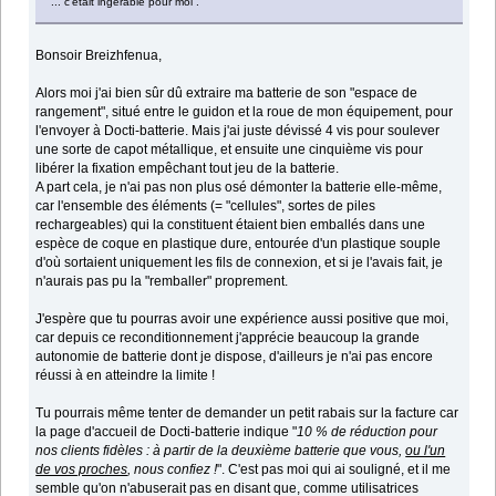
... c'était ingérable pour moi .
Bonsoir Breizhfenua,
Alors moi j'ai bien sûr dû extraire ma batterie de son "espace de
rangement", situé entre le guidon et la roue de mon équipement, pour
l'envoyer à Docti-batterie. Mais j'ai juste dévissé 4 vis pour soulever
une sorte de capot métallique, et ensuite une cinquième vis pour
libérer la fixation empêchant tout jeu de la batterie.
A part cela, je n'ai pas non plus osé démonter la batterie elle-même,
car l'ensemble des éléments (= "cellules", sortes de piles
rechargeables) qui la constituent étaient bien emballés dans une
espèce de coque en plastique dure, entourée d'un plastique souple
d'où sortaient uniquement les fils de connexion, et si je l'avais fait, je
n'aurais pas pu la "remballer" proprement.
J'espère que tu pourras avoir une expérience aussi positive que moi,
car depuis ce reconditionnement j'apprécie beaucoup la grande
autonomie de batterie dont je dispose, d'ailleurs je n'ai pas encore
réussi à en atteindre la limite !
Tu pourrais même tenter de demander un petit rabais sur la facture car
la page d'accueil de Docti-batterie indique "
10 % de réduction pour
nos clients fidèles : à partir de la deuxième batterie que vous,
ou l'un
de vos proches
, nous confiez !
". C'est pas moi qui ai souligné, et il me
semble qu'on n'abuserait pas en disant que, comme utilisatrices