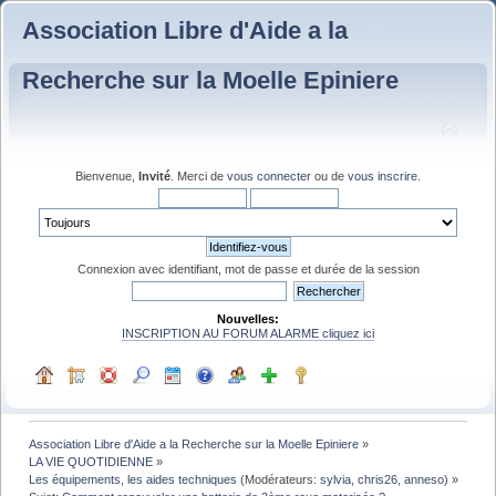
Association Libre d'Aide a la
Recherche sur la Moelle Epiniere
Bienvenue,
Invité
. Merci de
vous connecter
ou de
vous inscrire
.
Connexion avec identifiant, mot de passe et durée de la session
Nouvelles:
INSCRIPTION AU FORUM ALARME cliquez ici
Association Libre d'Aide a la Recherche sur la Moelle Epiniere
»
LA VIE QUOTIDIENNE
»
Les équipements, les aides techniques
(Modérateurs:
sylvia
,
chris26
,
anneso
) »