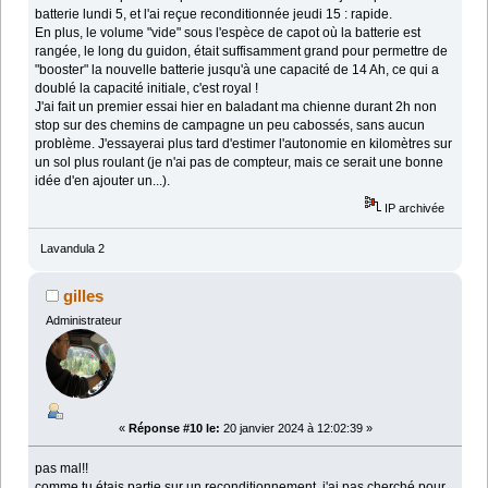
batterie lundi 5, et l'ai reçue reconditionnée jeudi 15 : rapide.
En plus, le volume "vide" sous l'espèce de capot où la batterie est
rangée, le long du guidon, était suffisamment grand pour permettre de
"booster" la nouvelle batterie jusqu'à une capacité de 14 Ah, ce qui a
doublé la capacité initiale, c'est royal !
J'ai fait un premier essai hier en baladant ma chienne durant 2h non
stop sur des chemins de campagne un peu cabossés, sans aucun
problème. J'essayerai plus tard d'estimer l'autonomie en kilomètres sur
un sol plus roulant (je n'ai pas de compteur, mais ce serait une bonne
idée d'en ajouter un...).
IP archivée
Lavandula 2
gilles
Administrateur
«
Réponse #10 le:
20 janvier 2024 à 12:02:39 »
pas mal!!
comme tu étais partie sur un reconditionnement, j'ai pas cherché pour