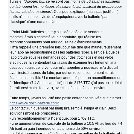
Tunisie : "
Aujourd’hui, ce ne sont pas moins de 50 salariés tunisiens
qui fabriquent les montages et assurent l’administratif du groupe pour
l’ensemble de nos clients
". Ceci peut expliquer (mais pas justifier...)
qu'ils n'aient pas envie de s'enquiquiner avec la batterie "pas
classique" d'une nana en fauteuil...
- Point Multi Batteries : je m'y suis déplacée et le vendeur
montpelliérain a contacté leur laboratoire, qui réalise les
reconditionnements pour leur douzaine d'établissements.
Il m'a rappelé une première fois, pour me dire que malheureusement
leur labo ne reconditionne pas les batteries "spéciales", déjà que ce
labo croule sous les demandes pour des trottinettes et des vélos
électriques. En entendant ça j'avais dû exprimer très fortement ma
déception puisque le vendeur m'a rappelée à nouveau, m'a dit qu'il
avait insisté auprès du labo, par qui un reconditionnement serait
finalement possible ! Le montant annoncé pour un reconditionnement
à l'identique (7,4 Ah en capacité) est de 217€ TTC (j'ai pas eu le détail
fournitures/ main d'oeuvre), avec un délai de 2 mois environ.
Entre temps, j'avais sollicité une petite entreprise trouvée sur internet :
https://www.docti-batterie.com/
Le contact (uniquement par mail) m'a semblé sympa et clair. Deux
solutions m'ont été proposées :
- un reconditionnement à l'identique, pour 170€ TTC,
- une augmentation de capacité de la batterie à 10,5 Ah au lieu de 7,4
Ah (soit un gain théorique en autonomie de 50% environ).
Le délai annoncé est de 2 à 5 jours après réception de la batterie, et il