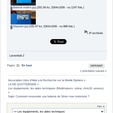
Batterie entière.jpg
(291.56 ko, 3264x1836 - vu 1247 fois.)
Etiquette.jpg
(191.47 ko, 3264x1836 - vu 886 fois.)
IP archivée
Lavandula 2
Pages: [
1
]
En haut
IMPRIMER
« précédent
suivant »
Association Libre d'Aide a la Recherche sur la Moelle Epiniere
»
LA VIE QUOTIDIENNE
»
Les équipements, les aides techniques
(Modérateurs:
sylvia
,
chris26
,
anneso
)
»
Sujet:
Comment renouveler une batterie de 3ème roue motorisée ?
Aller à: