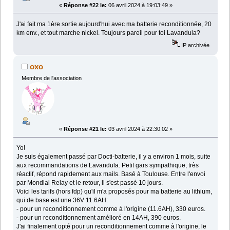
«
Réponse #22 le:
06 avril 2024 à 19:03:49 »
J'ai fait ma 1ère sortie aujourd'hui avec ma batterie reconditionnée, 20
km env., et tout marche nickel. Toujours pareil pour toi Lavandula?
IP archivée
oxo
Membre de l'association
«
Réponse #21 le:
03 avril 2024 à 22:30:02 »
Yo!
Je suis également passé par Docti-batterie, il y a environ 1 mois, suite
aux recommandations de Lavandula. Petit gars sympathique, très
réactif, répond rapidement aux mails. Basé à Toulouse. Entre l'envoi
par Mondial Relay et le retour, il s'est passé 10 jours.
Voici les tarifs (hors fdp) qu'il m'a proposés pour ma batterie au lithium,
qui de base est une 36V 11.6AH:
- pour un reconditionnement comme à l'origine (11.6AH), 330 euros.
- pour un reconditionnement amélioré en 14AH, 390 euros.
J'ai finalement opté pour un reconditionnement comme à l'origine, le