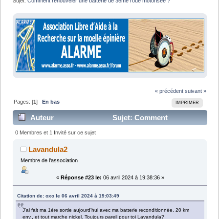
Sujet:
Comment renouveler une batterie de 3ème roue motorisée ?
« précédent
suivant »
Pages: [
1
]
En bas
IMPRIMER
Auteur
Sujet: Comment
renouveler une batterie de 3ème roue motorisée ? (Lu
0 Membres et 1 Invité sur ce sujet
40123 fois)
Lavandula2
Membre de l'association
«
Réponse #23 le:
06 avril 2024 à 19:38:36 »
Citation de: oxo le 06 avril 2024 à 19:03:49
J'ai fait ma 1ère sortie aujourd'hui avec ma batterie reconditionnée, 20 km
env., et tout marche nickel. Toujours pareil pour toi Lavandula?