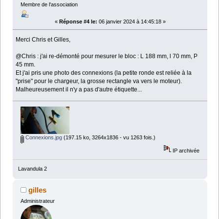
Membre de l'association
«
Réponse #4 le:
06 janvier 2024 à 14:45:18 »
Merci Chris et Gilles,
@Chris : j'ai re-démonté pour mesurer le bloc : L 188 mm, l 70 mm, P
45 mm.
Et j'ai pris une photo des connexions (la petite ronde est reliée à la
"prise" pour le chargeur, la grosse rectangle va vers le moteur).
Malheureusement il n'y a pas d'autre étiquette...
Connexions.jpg
(197.15 ko, 3264x1836 - vu 1263 fois.)
IP archivée
Lavandula 2
gilles
Administrateur