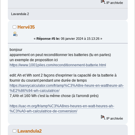
IP archivée
Lavandula 2
Hervé35
«
Réponse #5 le:
06 janvier 2024 à 15:13:26 »
bonjour
apparement on peut reconditionner les batteries (tu en parles)
un exemple de proposition ici
https://www.1001piles.com/reconditionnement-batterie.html
edit: Ah et Wh sont 2 façons d'exprimer la capacité de ta batterie à
fournir du courant pendant une durée de temps
https://savvycalculator.com/fr/amp%C3%A8re-heure-en-wattheure-ah-
%E2%86%94-wh-calculatrice/
7,4Ah et 160 Wh c'est la même chose (à l'arrondi près)
https://uac-m.org/fr/amp%C3%A8res-heures-en-watt-heures-ah-
%C3%A0-wh-calculatrice-de-conversion/
IP archivée
Lavandula2