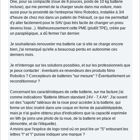
One, pour sa compacité (roue de 8 pouces, poids de 10 kg batterie
incluse), qui me permet de la charger seule dans ma voiture, mais
aussi pour la proximité de l'entreprise Nino Robotics, installée à 3/4
d'heure de chez moi dans un patelin de l'Hérault, ce qui me permettait
d'y aller facilement pour le SAV (pas très facile de changer un pneu
devenu lisse...). Malheureusement cette PME (plutôt TPE), créée par
un paraplégique, a dû fermer l'an dernier.
Je souhaiterais renouveler ma batterie car si elle se charge encore
bien, j'ai remarqué qu'elle a beaucoup perdu en autonomie ces
derniers mois.
Je m'interroge sur les solutions possibles, et sur les professionnels que
je peux contacter : éventuels ex-revendeurs des produits Nino
Robotics ? Concepteurs de batteries "sur mesure" ? Éventuellement un
reconditionneur ?
Concernant les caractéristiques de cette batterie, sur ma facture j'ai
comme indications "Batterie lithium standard 24V - 7,4 Ah". J'ai ouvert
un des "capots" latéraux de la roue pour accéder à la batterie, qui
forme un bloc inséré dans une coque en forme de parallélépipède,
mais je n'ai guère obtenu plus d'indications que la capacité exprimée
en Wh (je joins une photo de la roue, de la batterie en place et
démontée, et de l'étiquette).
A moins que l'espèce de logo rond où on peut lire un "S" entourant les
lettres "l" et "i" puisse indiquer une marque ?