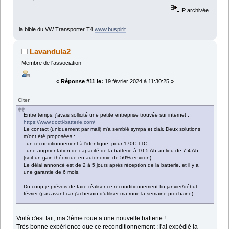
IP archivée
la bible du VW Transporter T4
www.buspirit
.
Lavandula2
Membre de l'association
«
Réponse #11 le:
19 février 2024 à 11:30:25 »
Citer
Entre temps, j'avais sollicité une petite entreprise trouvée sur internet :
https://www.docti-batterie.com/
Le contact (uniquement par mail) m'a semblé sympa et clair. Deux solutions
m'ont été proposées :
- un reconditionnement à l'identique, pour 170€ TTC,
- une augmentation de capacité de la batterie à 10,5 Ah au lieu de 7,4 Ah
(soit un gain théorique en autonomie de 50% environ).
Le délai annoncé est de 2 à 5 jours après réception de la batterie, et il y a
une garantie de 6 mois.
Du coup je prévois de faire réaliser ce reconditionnement fin janvier/début
février (pas avant car j'ai besoin d'utiliser ma roue la semaine prochaine).
Voilà c'est fait, ma 3ème roue a une nouvelle batterie !
Très bonne expérience que ce reconditionnement : j'ai expédié la