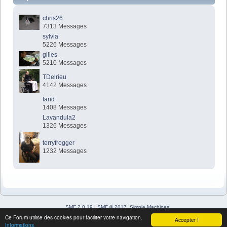
chris26
7313 Messages
sylvia
5226 Messages
gilles
5210 Messages
TDelrieu
4142 Messages
farid
1408 Messages
Lavandula2
1326 Messages
terryfrogger
1232 Messages
SMF 2.0.19
|
SMF © 2017
,
Simple Machines
Simple Audio Video Embedder
Ce Forum utilise des cookies pour faciliter votre navigation.
Accepter !
SimplePortal 2.3.7 © 2008-2026, SimplePortal
Informations