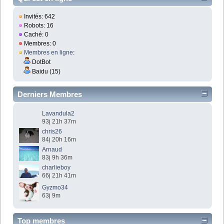
Invités: 642
Robots: 16
Caché: 0
Membres: 0
Membres en ligne
:
DotBot
Baidu (15)
Derniers Membres
Lavandula2
93j 21h 37m
chris26
84j 20h 16m
Arnaud
83j 9h 36m
charlieboy
66j 21h 41m
Gyzmo34
63j 9m
Top membres