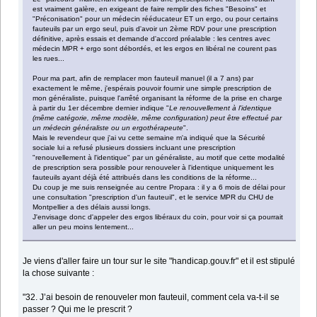
est vraiment galère, en exigeant de faire remplir des fiches "Besoins" et
"Préconisation" pour un médecin rééducateur ET un ergo, ou pour certains
fauteuils par un ergo seul, puis d'avoir un 2ème RDV pour une prescription
définitive, après essais et demande d'accord préalable : les centres avec
médecin MPR + ergo sont débordés, et les ergos en libéral ne courent pas
les rues...
Pour ma part, afin de remplacer mon fauteuil manuel (il a 7 ans) par
exactement le même, j'espérais pouvoir fournir une simple prescription de
mon généraliste, puisque l'arrêté organisant la réforme de la prise en charge
à partir du 1er décembre dernier indique "
Le renouvellement à l'identique
(même catégorie, même modèle, même configuration) peut être effectué par
un médecin généraliste ou un ergothérapeute
".
Mais le revendeur que j'ai vu cette semaine m'a indiqué que la Sécurité
sociale lui a refusé plusieurs dossiers incluant une prescription
"renouvellement à l'identique" par un généraliste, au motif que cette modalité
de prescription sera possible pour renouveler à l'identique uniquement les
fauteuils ayant déjà été attribués dans les conditions de la réforme...
Du coup je me suis renseignée au centre Propara : il y a 6 mois de délai pour
une consultation "prescription d'un fauteuil", et le service MPR du CHU de
Montpellier a des délais aussi longs.
J'envisage donc d'appeler des ergos libéraux du coin, pour voir si ça pourrait
aller un peu moins lentement...
Je viens d'aller faire un tour sur le site "handicap.gouv.fr" et il est stipulé
la chose suivante :
"32. J’ai besoin de renouveler mon fauteuil, comment cela va-t-il se
passer ? Qui me le prescrit ?