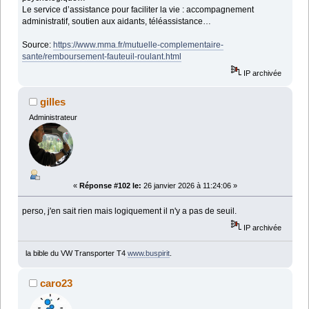
Le service d’assistance pour faciliter la vie : accompagnement
administratif, soutien aux aidants, téléassistance…
Source:
https://www.mma.fr/mutuelle-complementaire-
sante/remboursement-fauteuil-roulant.html
IP archivée
gilles
Administrateur
«
Réponse #102 le:
26 janvier 2026 à 11:24:06 »
perso, j'en sait rien mais logiquement il n'y a pas de seuil.
IP archivée
la bible du VW Transporter T4
www.buspirit
.
caro23