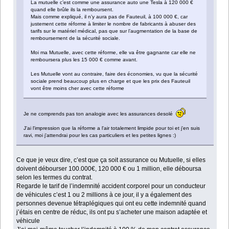
La mutuelle c’est comme une assurance auto une Tesla à 120 000 €
quand elle brûle ils la remboursent.
Mais comme expliqué, il n’y aura pas de Fauteuil, à 100 000 €, car
justement cette réforme à limiter le nombre de fabricants à abuser des
tarifs sur le matériel médical, pas que sur l’augmentation de la base de
remboursement de la sécurité sociale.
Moi ma Mutuelle, avec cette réforme, elle va être gagnante car elle ne
remboursera plus les 15 000 € comme avant.
Les Mutuelle vont au contraire, faire des économies, vu que la sécurité
sociale prend beaucoup plus en charge et que les prix des Fauteuil
vont être moins cher avec cette réforme
Je ne comprends pas ton analogie avec les assurances desolé
J'ai l'impression que la réforme a l'air totalement limpide pour toi et j'en suis
ravi, moi j'attendrai pour les cas particuliers et les petites lignes :)
Ce que je veux dire, c’est que ça soit assurance ou Mutuelle, si elles
doivent débourser 100.000€, 120 000 € ou 1 million, elle déboursa
selon les termes du contrat.
Regarde le tarif de l’indemnité accident corporel pour un conducteur
de véhicules c’est 1 ou 2 millions à ce jour, il y a également des
personnes devenue tétraplégiques qui ont eu cette indemnité quand
j’étais en centre de réduc, ils ont pu s’acheter une maison adaptée et
véhicule