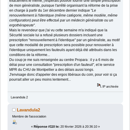
exactement le même, j'espérais pouvoir fournir une simple prescription
de mon généraliste, puisque l'arrêté organisant la réforme de la prise
en charge à partir du 1er décembre dernier indique "
Le
renouvellement à l'identique (même catégorie, même modèle, même
configuration) peut être effectué par un médecin généraliste ou un
ergothérapeute
".
Mais le revendeur que j'ai vu cette semaine m'a indiqué que la
Sécurité sociale lui a refusé plusieurs dossiers incluant une
prescription "renouvellement à l'identique" par un généraliste, au motif
que cette modalité de prescription sera possible pour renouveler à
l'identique uniquement les fauteuils ayant déjà été attribués dans les
conditions de la réforme...
Du coup je me suis renseignée au centre Propara : il y a 6 mois de
délai pour une consultation "prescription d'un fauteuil", et le service
MPR du CHU de Montpellier a des délais aussi longs.
J'envisage donc d'appeler des ergos libéraux du coin, pour voir si ça
pourrait aller un peu moins lentement...
IP archivée
Lavandula 2
Lavandula2
Membre de l'association
«
Réponse #110 le:
20 février 2026 à 20:36:10 »