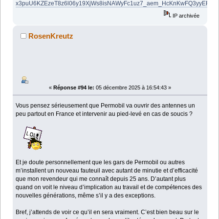
x3puU6KZEzeT8z6l06y19XjWs8isNAWyFc1uz7_aem_HcKnKwFQ3yyERb7
IP archivée
RosenKreutz
«
Réponse #94 le:
05 décembre 2025 à 16:54:43 »
Vous pensez sérieusement que Permobil va ouvrir des antennes un
peu partout en France et intervenir au pied-levé en cas de soucis ?
Et je doute personnellement que les gars de Permobil ou autres
m’installent un nouveau fauteuil avec autant de minutie et d’efficacité
que mon revendeur qui me connaît depuis 25 ans. D’autant plus
quand on voit le niveau d’implication au travail et de compétences des
nouvelles générations, même s’il y a des exceptions.
Bref, j’attends de voir ce qu’il en sera vraiment. C’est bien beau sur le