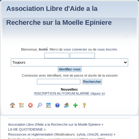
Association Libre d'Aide a la
Recherche sur la Moelle Epiniere
Bienvenue,
Invité
. Merci de
vous connecter
ou de
vous inscrire
.
Connexion avec identifiant, mot de passe et durée de la session
Nouvelles:
INSCRIPTION AU FORUM ALARME cliquez ici
Association Libre d'Aide a la Recherche sur la Moelle Epiniere
»
LA VIE QUOTIDIENNE
»
Ressources et règlementation
(Modérateurs:
sylvia
,
chris26
,
anneso
) »