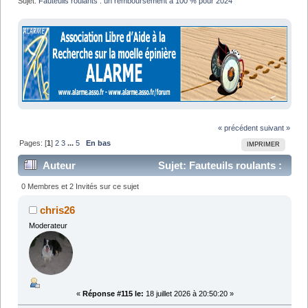
Sujet:
Fauteuils roulants : un remboursement à 100 % pour 2024
« précédent
suivant »
Pages: [
1
]
2
3
...
5
En bas
IMPRIMER
Auteur
Sujet: Fauteuils roulants :
un remboursement à 100 % pour 2024 (Lu 246154
0 Membres et 2 Invités sur ce sujet
fois)
chris26
Moderateur
«
Réponse #115 le:
18 juillet 2026 à 20:50:20 »