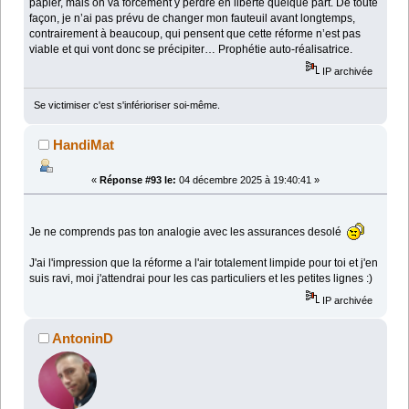
papier, mais on va forcément y perdre en liberté quelque part. De toute
façon, je n’ai pas prévu de changer mon fauteuil avant longtemps,
contrairement à beaucoup, qui pensent que cette réforme n’est pas
viable et qui vont donc se précipiter… Prophétie auto-réalisatrice.
IP archivée
Se victimiser c'est s'inférioriser soi-même.
HandiMat
«
Réponse #93 le:
04 décembre 2025 à 19:40:41 »
Je ne comprends pas ton analogie avec les assurances desolé
J'ai l'impression que la réforme a l'air totalement limpide pour toi et j'en
suis ravi, moi j'attendrai pour les cas particuliers et les petites lignes :)
IP archivée
AntoninD