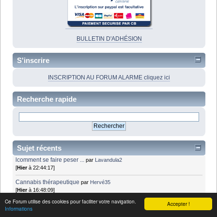
BULLETIN D'ADHÉSION
S'inscrire
INSCRIPTION AU FORUM ALARME cliquez ici
Recherche rapide
Sujet récents
lcomment se faire peser ...
par
Lavandula2
[
Hier
à 22:44:17]
Cannabis thérapeutique
par
Hervé35
[
Hier
à 16:48:09]
Ce Forum utilise des cookies pour faciliter votre navigation.
Accepter !
Cannabis thérapeutique
par
sylvia
Informations
[
Hier
à 14:35:35]