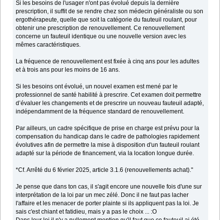
Si les besoins de l'usager n'ont pas évolué depuis la dernière
prescription, il suffit de se rendre chez son médecin généraliste ou son
ergothérapeute, quelle que soit la catégorie du fauteuil roulant, pour
obtenir une prescription de renouvellement. Ce renouvellement
concerne un fauteuil identique ou une nouvelle version avec les
mêmes caractéristiques.
La fréquence de renouvellement est fixée à cinq ans pour les adultes
et à trois ans pour les moins de 16 ans.
Si les besoins ont évolué, un nouvel examen est mené par le
professionnel de santé habilité à prescrire. Cet examen doit permettre
d’évaluer les changements et de prescrire un nouveau fauteuil adapté,
indépendamment de la fréquence standard de renouvellement.
Par ailleurs, un cadre spécifique de prise en charge est prévu pour la
compensation du handicap dans le cadre de pathologies rapidement
évolutives afin de permettre la mise à disposition d'un fauteuil roulant
adapté sur la période de financement, via la location longue durée.
*Cf. Arrêté du 6 février 2025, article 3.1.6 (renouvellements achat)."
Je pense que dans ton cas, il s'agit encore une nouvelle fois d'une sur
interprétation de la loi par un mec zélé. Donc il ne faut pas lacher
l'affaire et les menacer de porter plainte si ils appliquent pas la loi. Je
sais c'est chiant et fatidieu, mais y a pas le choix ... :O
Dans leur loi il n'y a nullement mention qu'il faut que ce fauteuil ai été