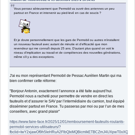
Vous pensez sérieusement que Permobil va ouvrir des antennes un peu
partout en France et intervenir au pied-levé en cas de soucis ?
Et je doute personnellement que les gars de Permobil ou autres m’installent
un nouveau fauteuil avec autant de minutie et d’efficacité que mon
revendeur qui me connaît depuis 25 ans. D’autant plus quand on voit le
niveau d’implication au travail et de compétences des nouvelles générations,
même s’il y a des exceptions.
J'ai eu mon représentant Permobil de Pessac Aurélien Martin qui ma
bien confirmer cette réforme:
"Bonjour Antonin, exactement l’annonce a été faite aujourd’hui.
Permobil nous a racheté pour permettre de vendre en direct les
fauteuils et d’assurer le SAV par l’intermédiaire du camion, tout équipé
disséminer partout en France. Tu passeras par moi ou par l’un de mes
conseillers, avec grand plaisir"
https://www.faire-face.fr/2025/12/01/remboursement-fauteuils-roulants-
permobil-services-utilisateurs/?
fbclid=IwY2xjawOf9h5leHRuA2FlbQIxMQBicmlkETBCZmJ4UXpwT0xXQV