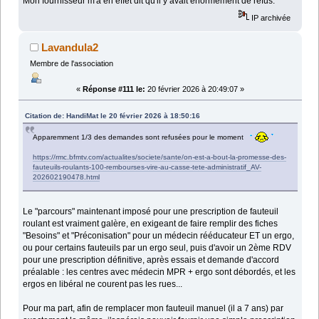
Mon fournisseur m'a en effet dit qu'il y avait énormément de refus.
IP archivée
Lavandula2
Membre de l'association
«
Réponse #111 le:
20 février 2026 à 20:49:07 »
Citation de: HandiMat le 20 février 2026 à 18:50:16
Apparemment 1/3 des demandes sont refusées pour le moment
https://rmc.bfmtv.com/actualites/societe/sante/on-est-a-bout-la-promesse-des-
fauteuils-roulants-100-rembourses-vire-au-casse-tete-administratif_AV-
202602190478.html
Le "parcours" maintenant imposé pour une prescription de fauteuil
roulant est vraiment galère, en exigeant de faire remplir des fiches
"Besoins" et "Préconisation" pour un médecin rééducateur ET un ergo,
ou pour certains fauteuils par un ergo seul, puis d'avoir un 2ème RDV
pour une prescription définitive, après essais et demande d'accord
préalable : les centres avec médecin MPR + ergo sont débordés, et les
ergos en libéral ne courent pas les rues...
Pour ma part, afin de remplacer mon fauteuil manuel (il a 7 ans) par