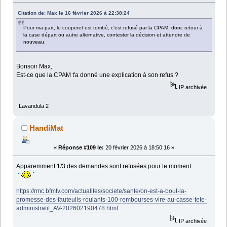
Citation de: Max le 16 février 2026 à 22:38:24
Pour ma part, le couperet est tombé, c'est refusé par la CPAM, donc retour à
la case départ ou autre alternative, contester la décision et attendre de
nouveau.
Bonsoir Max,
Est-ce que la CPAM t'a donné une explication à son refus ?
IP archivée
Lavandula 2
HandiMat
«
Réponse #109 le:
20 février 2026 à 18:50:16 »
Apparemment 1/3 des demandes sont refusées pour le moment
https://rmc.bfmtv.com/actualites/societe/sante/on-est-a-bout-la-
promesse-des-fauteuils-roulants-100-rembourses-vire-au-casse-tete-
administratif_AV-202602190478.html
IP archivée