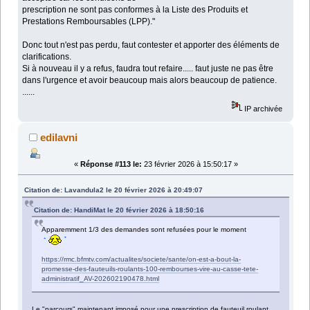
prescription ne sont pas conformes à la Liste des Produits et
Prestations Remboursables (LPP)."
Donc tout n'est pas perdu, faut contester et apporter des éléments de
clarifications.
Si à nouveau il y a refus, faudra tout refaire..... faut juste ne pas être
dans l'urgence et avoir beaucoup mais alors beaucoup de patience.
......
IP archivée
edilavni
«
Réponse #113 le:
23 février 2026 à 15:50:17 »
Citation de: Lavandula2 le 20 février 2026 à 20:49:07
Citation de: HandiMat le 20 février 2026 à 18:50:16
Apparemment 1/3 des demandes sont refusées pour le moment
https://rmc.bfmtv.com/actualites/societe/sante/on-est-a-bout-la-
promesse-des-fauteuils-roulants-100-rembourses-vire-au-casse-tete-
administratif_AV-202602190478.html
Le "parcours" maintenant imposé pour une prescription de fauteuil roulant