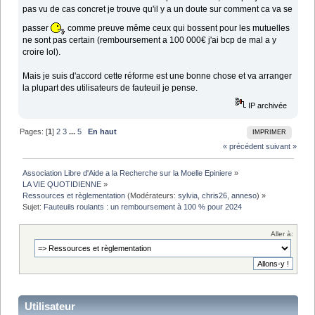
pas vu de cas concret je trouve qu'il y a un doute sur comment ca va se
passer
comme preuve même ceux qui bossent pour les mutuelles
ne sont pas certain (remboursement a 100 000€ j'ai bcp de mal a y
croire lol).
Mais je suis d'accord cette réforme est une bonne chose et va arranger
la plupart des utilisateurs de fauteuil je pense.
IP archivée
Pages: [
1
]
2
3
...
5
En haut
IMPRIMER
« précédent
suivant »
Association Libre d'Aide a la Recherche sur la Moelle Epiniere
»
LA VIE QUOTIDIENNE
»
Ressources et règlementation
(Modérateurs:
sylvia
,
chris26
,
anneso
) »
Sujet:
Fauteuils roulants : un remboursement à 100 % pour 2024
Aller à:
Utilisateur