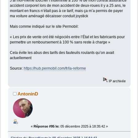
J’ai moi-même toucher l’indemnité à 100 % de mon contrat assurance
accident corporel lors de mon accident de deux-roues il y a 25 ans, le
montant en francs n’était pas à ce tarif, mais ça m’a permis de payer
ma voiture aménagé décaisser conduit joystick
Mais comme indiqué sur le site Permobil:
« Les prix de vente ont été négociés entre l’État et les fabricants pour
permettre un remboursement à 100 % sans reste à charge »
Cela évite les abus des tarifs des fauteuils roulants qu’on avait
actuellement
Source:
https://hub.permobil.com/fr/la-reforme
IP archivée
AntoninD
«
Réponse #95 le:
05 décembre 2025 à 18:35:42 »
Citation de: RosenKreutz le 05 décembre 2025 à 16:54:43