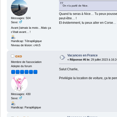
On n'a parlé de Nice.
Quand tu seras à Nice… Tu peux pousser ju
Messages: 504
peut-être… !
Sexe:
Et évidemment, tu peux aller en Corse… 
Avant j'aimais la moto…Mais ça
c'était avant… !
Handicap: Tétraplégique
Niveau de lésion: c4/c5
Vacances en France
oxo
«
Réponse #6 le:
29 juillet 2023 à 16:2
Membre de l'association
Adepte du forum
Salut Charlie,
Privilégie la location de voiture, ça te p
Messages: 430
Sexe:
Handicap: Paraplégique