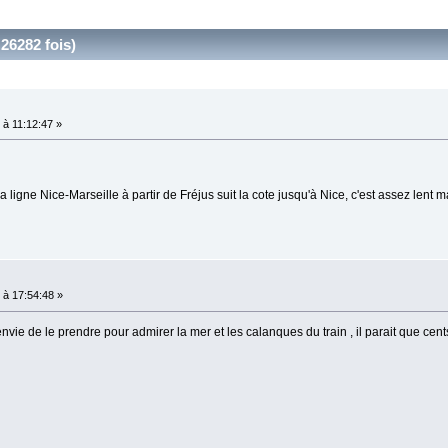
26282 fois)
à 11:12:47 »
la ligne Nice-Marseille à partir de Fréjus suit la cote jusqu'à Nice, c'est assez lent m
à 17:54:48 »
 envie de le prendre pour admirer la mer et les calanques du train , il parait que cen