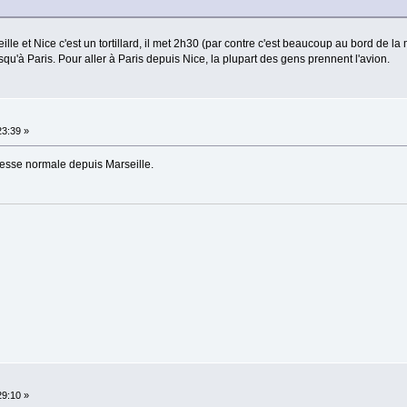
lle et Nice c'est un tortillard, il met 2h30 (par contre c'est beaucoup au bord de la
squ'à Paris. Pour aller à Paris depuis Nice, la plupart des gens prennent l'avion.
23:39 »
itesse normale depuis Marseille.
29:10 »