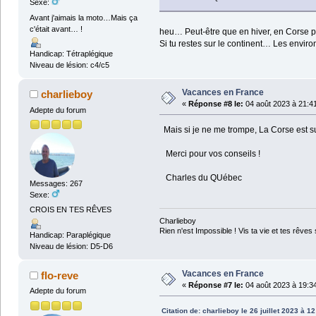
Sexe:
Avant j'aimais la moto…Mais ça
c'était avant… !
heu… Peut-être que en hiver, en Corse 
Si tu restes sur le continent… Les envir
Handicap: Tétraplégique
Niveau de lésion: c4/c5
Vacances en France
charlieboy
«
Réponse #8 le:
04 août 2023 à 21:4
Adepte du forum
Mais si je ne me trompe, La Corse est sur
Merci pour vos conseils !
Charles du QUébec
Messages: 267
Sexe:
CROIS EN TES RÊVES
Charlieboy
Rien n'est Impossible ! Vis ta vie et tes rêves 
Handicap: Paraplégique
Niveau de lésion: D5-D6
Vacances en France
flo-reve
«
Réponse #7 le:
04 août 2023 à 19:3
Adepte du forum
Citation de: charlieboy le 26 juillet 2023 à 1