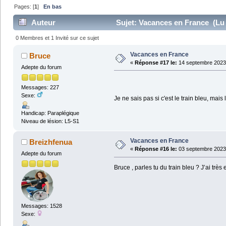
Pages: [
1
]
En bas
Auteur
Sujet: Vacances en France (Lu 
0 Membres et 1 Invité sur ce sujet
Vacances en France
Bruce
«
Réponse #17 le:
14 septembre 2023 
Adepte du forum
Messages: 227
Sexe:
Je ne sais pas si c'est le train bleu, mais 
Handicap: Paraplégique
Niveau de lésion: L5-S1
Vacances en France
Breizhfenua
«
Réponse #16 le:
03 septembre 2023 
Adepte du forum
Bruce , parles tu du train bleu ? J’ai très
Messages: 1528
Sexe: