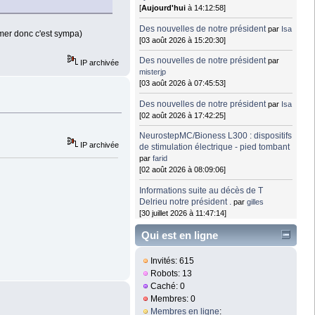
[
Aujourd'hui
à 14:12:58]
Des nouvelles de notre président
par
Isa
 mer donc c'est sympa)
[03 août 2026 à 15:20:30]
Des nouvelles de notre président
par
IP archivée
misterjp
[03 août 2026 à 07:45:53]
Des nouvelles de notre président
par
Isa
[02 août 2026 à 17:42:25]
NeurostepMC/Bioness L300 : dispositifs
IP archivée
de stimulation électrique - pied tombant
par
farid
[02 août 2026 à 08:09:06]
Informations suite au décès de T
Delrieu notre président .
par
gilles
[30 juillet 2026 à 11:47:14]
Qui est en ligne
Invités: 615
Robots: 13
Caché: 0
Membres: 0
Membres en ligne
: