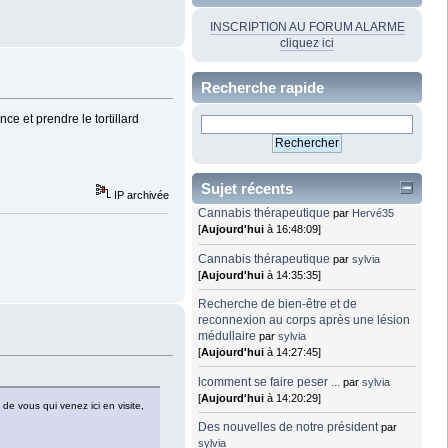
INSCRIPTION AU FORUM ALARME
cliquez ici
Recherche rapide
e et prendre le tortillard
Sujet récents
IP archivée
Cannabis thérapeutique
par
Hervé35
[
Aujourd'hui
à 16:48:09]
Cannabis thérapeutique
par
sylvia
[
Aujourd'hui
à 14:35:35]
Recherche de bien-être et de
reconnexion au corps après une lésion
médullaire
par
sylvia
[
Aujourd'hui
à 14:27:45]
lcomment se faire peser ...
par
sylvia
[
Aujourd'hui
à 14:20:29]
de vous qui venez ici en visite,
Des nouvelles de notre président
par
sylvia