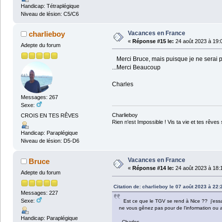
Handicap: Tétraplégique
Niveau de lésion: C5/C6
Vacances en France
charlieboy
«
Réponse #15 le:
24 août 2023 à 19:
Adepte du forum
Merci Bruce, mais puisque je ne serai pas
...Merci Beaucoup
Charles
Messages: 267
Sexe:
Charlieboy
CROIS EN TES RÊVES
Rien n'est Impossible ! Vis ta vie et tes rêves 
Handicap: Paraplégique
Niveau de lésion: D5-D6
Vacances en France
Bruce
«
Réponse #14 le:
24 août 2023 à 18:
Adepte du forum
Citation de: charlieboy le 07 août 2023 à 22:
Messages: 227
Sexe:
Est ce que le TGV se rend à Nice ?? j'essayera
ne vous gênez pas pour de l'information ou a
Handicap: Paraplégique
Charles