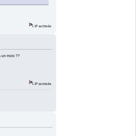
IP archivée
là un mois ??
IP archivée