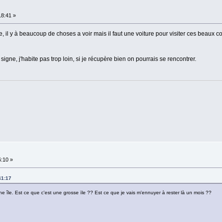
18:41 »
, il y à beaucoup de choses a voir mais il faut une voiture pour visiter ces beaux co
signe, j'habite pas trop loin, si je récupère bien on pourrais se rencontrer.
6:10 »
41:17
e île. Est ce que c'est une grosse ïle ?? Est ce que je vais m'ennuyer à rester là un mois ??