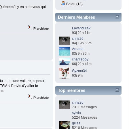
Baidu (13)
 Québec s'il y en a de vous qui
Derniers Membres
Lavandula2
IP archivée
93j 21h 11m
chris26
84j 19h 56m
Arnaud
83j 9h 36m
charlieboy
66j 21h 41m
Gyzmo34
63j 9m
 tu loues une voiture, tu peux
GV si l'envie d'y aller te
Top membres
ns.
IP archivée
chris26
7311 Messages
sylvia
5224 Messages
gilles
5210 Messages