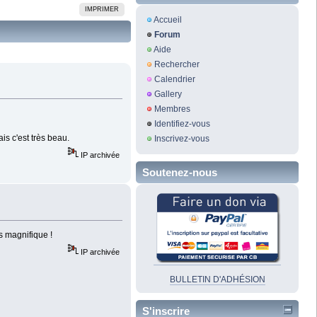
IMPRIMER
Accueil
Forum
Aide
Rechercher
Calendrier
Gallery
Membres
Identifiez-vous
ais c'est très beau.
Inscrivez-vous
IP archivée
Soutenez-nous
ts magnifique !
IP archivée
BULLETIN D'ADHÉSION
S'inscrire