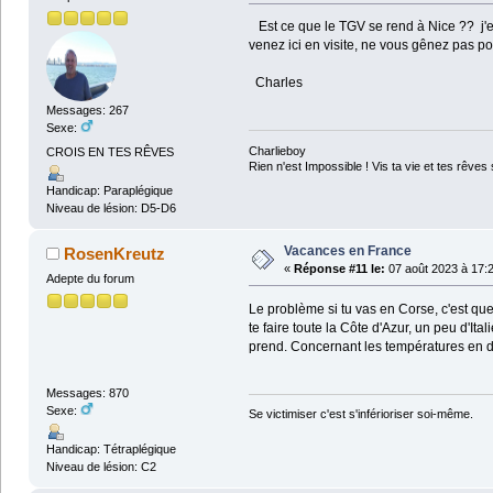
Est ce que le TGV se rend à Nice ?? j'essa
venez ici en visite, ne vous gênez pas pou
Charles
Messages: 267
Sexe:
Charlieboy
CROIS EN TES RÊVES
Rien n'est Impossible ! Vis ta vie et tes rêves 
Handicap: Paraplégique
Niveau de lésion: D5-D6
Vacances en France
RosenKreutz
«
Réponse #11 le:
07 août 2023 à 17:2
Adepte du forum
Le problème si tu vas en Corse, c'est que 
te faire toute la Côte d'Azur, un peu d'It
prend. Concernant les températures en déb
Messages: 870
Sexe:
Se victimiser c'est s'inférioriser soi-même.
Handicap: Tétraplégique
Niveau de lésion: C2