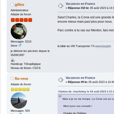
Vacances en France
gilles
«
Réponse #10 le:
05 août 2023 à 14:
Administrateur
Adepte du forum
Salut Charles, la Corse est une grande ile
encore mieux mais pas/ plus pour nous.
Parc contre si tu vas sur Menton, fais moi 
Messages: 5210
Sexe:
la bible du VW Transporter T4
www.buspirit
.
je déteste les piscines depuis le
05/08/1997
Handicap: Tétraplégique
Niveau de lésion: C5/C6
Vacances en France
flo-reve
«
Réponse #9 le:
05 août 2023 à 10:4
Adepte du forum
Citation de: charlieboy le 04 août 2023 à 21:
Mais si je ne me trompe, La Corse est sur un
Merci pour vos conseils !
Messages: 504
Charles du QUébec