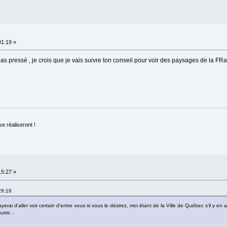
01:19 »
 pressé , je crois que je vais suivre ton conseil pour voir des paysages de la FRanc
se réaliseront !
15:27 »
29:10
i d'aller voir certain d'entre vous si vous le désirez, moi étant de la Ville de Québec s'il y en a 
utre...