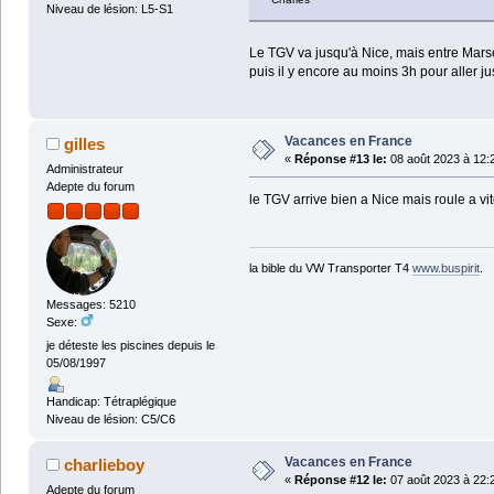
Niveau de lésion: L5-S1
Le TGV va jusqu'à Nice, mais entre Marsei
puis il y encore au moins 3h pour aller ju
Vacances en France
gilles
«
Réponse #13 le:
08 août 2023 à 12:
Administrateur
Adepte du forum
le TGV arrive bien a Nice mais roule a v
la bible du VW Transporter T4
www.buspirit
.
Messages: 5210
Sexe:
je déteste les piscines depuis le
05/08/1997
Handicap: Tétraplégique
Niveau de lésion: C5/C6
Vacances en France
charlieboy
«
Réponse #12 le:
07 août 2023 à 22:
Adepte du forum