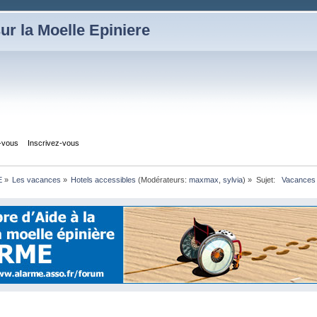
ur la Moelle Epiniere
z-vous
Inscrivez-vous
E
»
Les vacances
»
Hotels accessibles
(Modérateurs:
maxmax
,
sylvia
) »
Sujet:
  Vacances