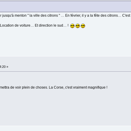
squ'à menton " la ville des citrons " … En février, il y a la fête des citrons… C'es
Location de voiture… Et direction le sud… !
4:20 »
ermettra de voir plein de choses. La Corse, c'est vraiment magnifique !