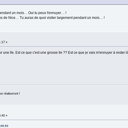
pendant un mois… Oui tu peux t'ennuyer… !
ons de Nice… Tu auras de quoi visiter largement pendant un mois… !
1:17 »
 une île. Est ce que c'est une grosse ïle ?? Est ce que je vais m'ennuyer à rester 
se réaliseront !
4:40 »
2:08:50