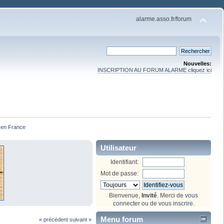
alarme.asso.fr/forum
Nouvelles:
INSCRIPTION AU FORUM ALARME cliquez ici
 en France
Utilisateur
Identifiant:
Mot de passe:
Bienvenue,
Invité
. Merci de
vous
connecter
ou de
vous inscrire
.
Menu forum
« précédent
suivant »