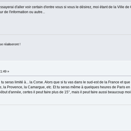
yerai d'aller voir certain d'entre vous si vous le désirez, moi étant de la Ville de
r de l'information ou autre...
se réaliseront !
1:49 »
tu seras limité à... la Corse. Alors que si tu vas dans le sud-est de la France et que
alie, la Provence, la Camargue, etc. Et tu seras même à quelques heures de Paris en T
ut d'année, certes il peut faire plus de 15°, mais il peut faire aussi beaucoup moi