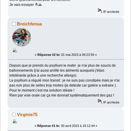
Je vais essayer 🤞🙏
IP archivée
Breizhfenua
«
Réponse #2 le:
01 mai 2023 à 09:23:59 »
Depuis que je prends du psyllium le matin je n'ai plus de soucis de
ballonnements (j'ai aussi arrêté les aliments auxquels j'étais
intolérante grâce à une recherche allergo).
Le psyllium a régulé mon transit : je ne suis pas constipée mais je n'ai
pas non plus de selles trop molles (je deteste car galère a extraire ).
Pour le moment c'est ma solution idéale !
Rien par voie orale car ça me donnait systématiquement des gaz !
IP archivée
Virginie75
«
Réponse #1 le:
30 avril 2023 à 18:12:44 »