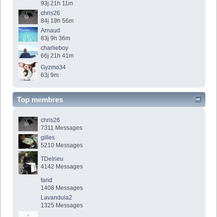
93j 21h 11m
chris26
84j 19h 56m
Arnaud
83j 9h 36m
charlieboy
66j 21h 41m
Gyzmo34
63j 9m
Top membres
chris26
7311 Messages
gilles
5210 Messages
TDelrieu
4142 Messages
farid
1408 Messages
Lavandula2
1325 Messages