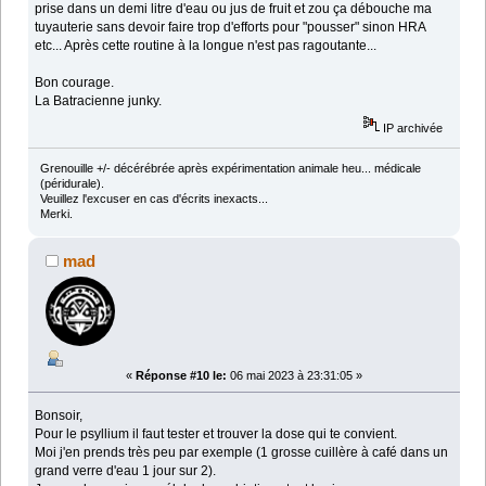
prise dans un demi litre d'eau ou jus de fruit et zou ça débouche ma
tuyauterie sans devoir faire trop d'efforts pour "pousser" sinon HRA
etc... Après cette routine à la longue n'est pas ragoutante...
Bon courage.
La Batracienne junky.
IP archivée
Grenouille +/- décérébrée après expérimentation animale heu... médicale
(péridurale).
Veuillez l'excuser en cas d'écrits inexacts...
Merki.
mad
«
Réponse #10 le:
06 mai 2023 à 23:31:05 »
Bonsoir,
Pour le psyllium il faut tester et trouver la dose qui te convient.
Moi j'en prends très peu par exemple (1 grosse cuillère à café dans un
grand verre d'eau 1 jour sur 2).