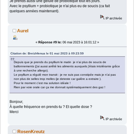
Je prends aussi une gélule de probiotique tout les jours.
Avec le psyllium + probiotique je n'ai plus eu de soucis (ca fait
quelques années maintenant).
IP archivée
Aurel
«
Réponse #9 le:
06 mai 2023 à 16:01:12 »
Citation de: Breizhfenua le 01 mai 2023 à 09:23:59
Depuis que je prends du psyllium le matin je n'ai plus de soucis de
ballonnements (j'ai aussi arrêté les aliments auxquels j'étais intolérante grâce
à une recherche allergo).
Le psyllium a régulé mon transit : je ne suis pas constipée mais je n'ai pas
non plus de selles trop molles (je deteste car galère a extraire ).
Pour le moment c'est ma solution idéale !
Rien par voie orale car ça me donnait systématiquement des gaz !
Bonjour,
À quelle fréquence en prends-tu ? Et quelle dose ?
Merci
IP archivée
RosenKreutz