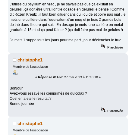
J'utilise du psyllium en vrac , je ne savais pas que ça existait en
gélules , ça doit être ultra light le dosage en gélules je pense ! Comme
dit Rozen Kreutz , il faut bien diluer dans du liquide et boire pas mal . je
mets une cuillère dans l'équivalent d'un mug et je bois 2 grands bols
de thé dans l'heure qui suit . En dosage je mets une cuillère en metal
graduée à 15 ml si ça peut t'aider ? (ça doit faire pas mal de gélules !)
Je mets 1 suppo tous les jours pour ma part , pour déclencher le truc .
IP archivée
christophe1
Membre de l'association
«
Réponse #14 le:
27 mai 2023 à 11:18:10 »
Bonjour
Avez-vous essayé les comprimés de dulcolax ?
Quel en a été le résultat ?
Bonne journée
IP archivée
christophe1
Membre de l'association