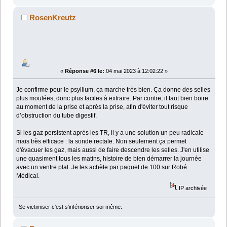
RosenKreutz
«
Réponse #6 le:
04 mai 2023 à 12:02:22 »
Je confirme pour le psyllium, ça marche très bien. Ça donne des selles
plus moulées, donc plus faciles à extraire. Par contre, il faut bien boire
au moment de la prise et après la prise, afin d'éviter tout risque
d’obstruction du tube digestif.
Si les gaz persistent après les TR, il y a une solution un peu radicale
mais très efficace : la sonde rectale. Non seulement ça permet
d'évacuer les gaz, mais aussi de faire descendre les selles. J'en utilise
une quasiment tous les matins, histoire de bien démarrer la journée
avec un ventre plat. Je les achète par paquet de 100 sur Robé
Médical.
IP archivée
Se victimiser c'est s'inférioriser soi-même.