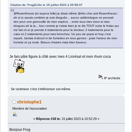
Citation de: Frog2Lille le 15 juillet 2023 à 05:58:37
@RosenKreutz (et soyons folle) je dirais même @très cher ami RosenKreutz :
ah si tu savais combien je suis droguée... aucun addictologue ne pourrait
rien pour une grenouille de mon espèce... entre tous mes vices et mes
drogues ah la la... bon comme je t'aime bien je te dis TOUT outre le forlax qui
me fait ch.er je prends 4 traitements pour la douleur, 2 traitements pour le
cœur et 2 traitements pour mes bronches. Un peu de pepsi et hop c'est
reparti. Jamais d'alcool ni de fumettes en tous genres : juste l'amour de mon
homme et ça roule. Bisous chastes mais bien baveux.
Je fais pâle figure à côté avec mes 4 Liorésal et mon rhum coca
IP archivée
Se victimiser c'est s'inférioriser soi-même.
christophe1
Membre de l'association
«
Réponse #18 le:
15 juillet 2023 à 10:52:29 »
Bonjour Frog