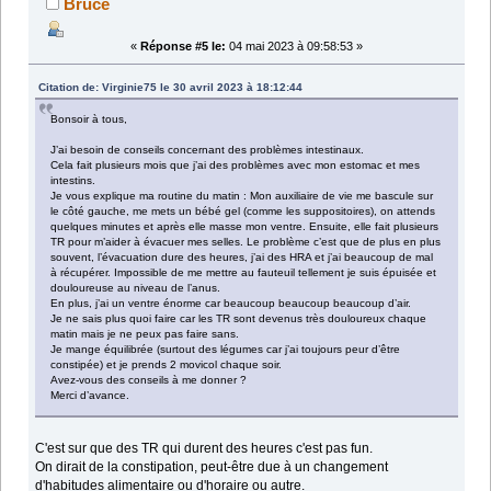
Bruce
«
Réponse #5 le:
04 mai 2023 à 09:58:53 »
Citation de: Virginie75 le 30 avril 2023 à 18:12:44
Bonsoir à tous,
J’ai besoin de conseils concernant des problèmes intestinaux.
Cela fait plusieurs mois que j’ai des problèmes avec mon estomac et mes
intestins.
Je vous explique ma routine du matin : Mon auxiliaire de vie me bascule sur
le côté gauche, me mets un bébé gel (comme les suppositoires), on attends
quelques minutes et après elle masse mon ventre. Ensuite, elle fait plusieurs
TR pour m’aider à évacuer mes selles. Le problème c’est que de plus en plus
souvent, l’évacuation dure des heures, j’ai des HRA et j’ai beaucoup de mal
à récupérer. Impossible de me mettre au fauteuil tellement je suis épuisée et
douloureuse au niveau de l’anus.
En plus, j’ai un ventre énorme car beaucoup beaucoup beaucoup d’air.
Je ne sais plus quoi faire car les TR sont devenus très douloureux chaque
matin mais je ne peux pas faire sans.
Je mange équilibrée (surtout des légumes car j’ai toujours peur d’être
constipée) et je prends 2 movicol chaque soir.
Avez-vous des conseils à me donner ?
Merci d’avance.
C'est sur que des TR qui durent des heures c'est pas fun.
On dirait de la constipation, peut-être due à un changement
d'habitudes alimentaire ou d'horaire ou autre.