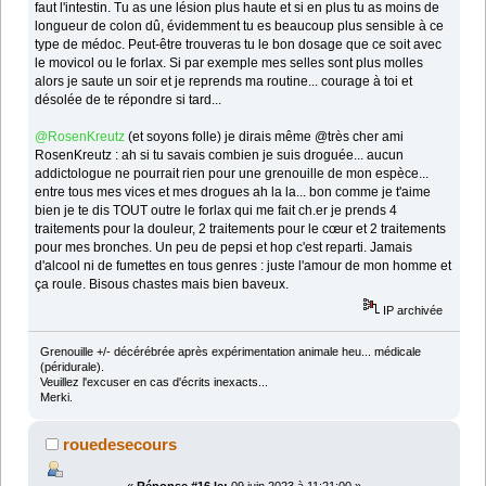
faut l'intestin. Tu as une lésion plus haute et si en plus tu as moins de
longueur de colon dû, évidemment tu es beaucoup plus sensible à ce
type de médoc. Peut-être trouveras tu le bon dosage que ce soit avec
le movicol ou le forlax. Si par exemple mes selles sont plus molles
alors je saute un soir et je reprends ma routine... courage à toi et
désolée de te répondre si tard...
@RosenKreutz
(et soyons folle) je dirais même @très cher ami
RosenKreutz : ah si tu savais combien je suis droguée... aucun
addictologue ne pourrait rien pour une grenouille de mon espèce...
entre tous mes vices et mes drogues ah la la... bon comme je t'aime
bien je te dis TOUT outre le forlax qui me fait ch.er je prends 4
traitements pour la douleur, 2 traitements pour le cœur et 2 traitements
pour mes bronches. Un peu de pepsi et hop c'est reparti. Jamais
d'alcool ni de fumettes en tous genres : juste l'amour de mon homme et
ça roule. Bisous chastes mais bien baveux.
IP archivée
Grenouille +/- décérébrée après expérimentation animale heu... médicale
(péridurale).
Veuillez l'excuser en cas d'écrits inexacts...
Merki.
rouedesecours
«
Réponse #16 le:
09 juin 2023 à 11:21:00 »