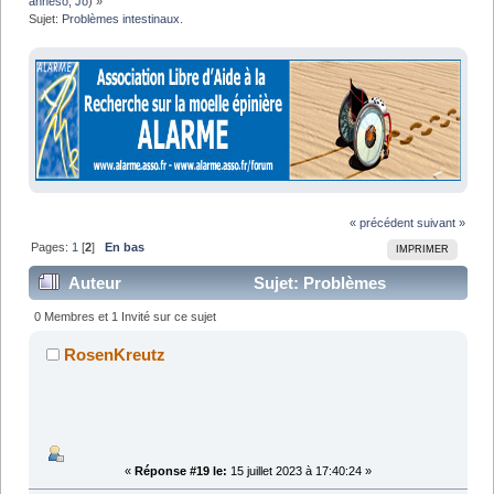
anneso
,
Jo
) »
Sujet:
Problèmes intestinaux.
« précédent
suivant »
Pages:
1
[
2
]
En bas
IMPRIMER
Auteur
Sujet: Problèmes
intestinaux. (Lu 49817 fois)
0 Membres et 1 Invité sur ce sujet
RosenKreutz
«
Réponse #19 le:
15 juillet 2023 à 17:40:24 »