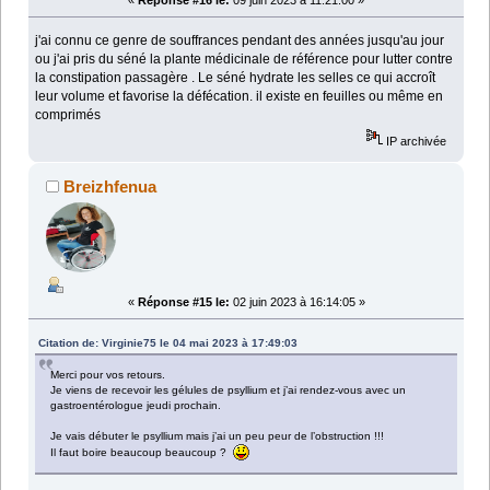
j'ai connu ce genre de souffrances pendant des années jusqu'au jour
ou j'ai pris du séné la plante médicinale de référence pour lutter contre
la constipation passagère . Le séné hydrate les selles ce qui accroît
leur volume et favorise la défécation. il existe en feuilles ou même en
comprimés
IP archivée
Breizhfenua
«
Réponse #15 le:
02 juin 2023 à 16:14:05 »
Citation de: Virginie75 le 04 mai 2023 à 17:49:03
Merci pour vos retours.
Je viens de recevoir les gélules de psyllium et j’ai rendez-vous avec un
gastroentérologue jeudi prochain.
Je vais débuter le psyllium mais j’ai un peu peur de l’obstruction !!!
Il faut boire beaucoup beaucoup ?