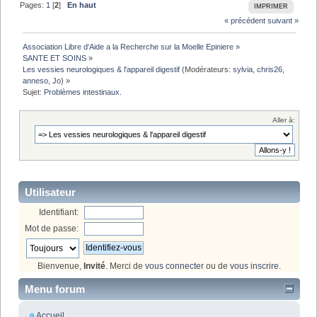
Pages:
1
[
2
]
En haut
IMPRIMER
« précédent
suivant »
Association Libre d'Aide a la Recherche sur la Moelle Epiniere
»
SANTE ET SOINS
»
Les vessies neurologiques & l'appareil digestif
(Modérateurs:
sylvia
,
chris26
,
anneso
,
Jo
) »
Sujet:
Problèmes intestinaux.
Aller à:
Utilisateur
Identifiant:
Mot de passe:
Bienvenue,
Invité
. Merci de
vous connecter
ou de
vous inscrire
.
Menu forum
Accueil