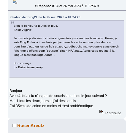
«
Réponse #13 le:
26 mai 2023 à 11:22:37 »
Citation de: Frog2Lille le 25 mai 2023 à 01:24:20
Bien le bonjour à toutes et tous,
Salut Virginie,
Je dis cela je dis rien : et si tu augmentais juste un peu le movicol. Perso, je
suis Frog Forlax à 4 sachets par jour tous les soirs en une prise dans un
demi litre d'eau ou jus de fruit et zou ça débouche ma tuyauterie sans devoir
faire trop d'efforts pour "pousser" sinon HRA etc... Après cette routine à la
longue n'est pas ragoutante...
Bon courage.
La Batracienne junky.
Bonjour
Avec 4 forlax tu n'as pas de soucis la nuit ou le jour suivant ?
Moi 1 tout les deux jours et j'ai des soucis
J'ai 35cms de colon en moins et c'est problématique
IP archivée
RosenKreutz