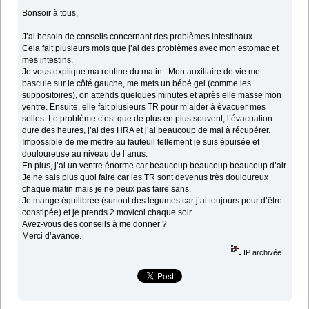
Bonsoir à tous,
J’ai besoin de conseils concernant des problèmes intestinaux.
Cela fait plusieurs mois que j’ai des problèmes avec mon estomac et
mes intestins.
Je vous explique ma routine du matin : Mon auxiliaire de vie me
bascule sur le côté gauche, me mets un bébé gel (comme les
suppositoires), on attends quelques minutes et après elle masse mon
ventre. Ensuite, elle fait plusieurs TR pour m’aider à évacuer mes
selles. Le problème c’est que de plus en plus souvent, l’évacuation
dure des heures, j’ai des HRA et j’ai beaucoup de mal à récupérer.
Impossible de me mettre au fauteuil tellement je suis épuisée et
douloureuse au niveau de l’anus.
En plus, j’ai un ventre énorme car beaucoup beaucoup beaucoup d’air.
Je ne sais plus quoi faire car les TR sont devenus très douloureux
chaque matin mais je ne peux pas faire sans.
Je mange équilibrée (surtout des légumes car j’ai toujours peur d’être
constipée) et je prends 2 movicol chaque soir.
Avez-vous des conseils à me donner ?
Merci d’avance.
IP archivée