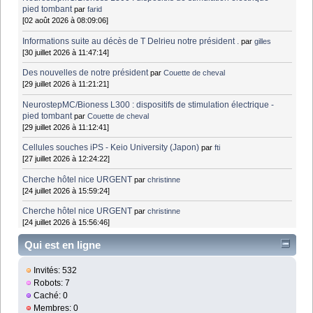
pied tombant
par
farid
[02 août 2026 à 08:09:06]
Informations suite au décès de T Delrieu notre président .
par
gilles
[30 juillet 2026 à 11:47:14]
Des nouvelles de notre président
par
Couette de cheval
[29 juillet 2026 à 11:21:21]
NeurostepMC/Bioness L300 : dispositifs de stimulation électrique -
pied tombant
par
Couette de cheval
[29 juillet 2026 à 11:12:41]
Cellules souches iPS - Keio University (Japon)
par
fti
[27 juillet 2026 à 12:24:22]
Cherche hôtel nice URGENT
par
christinne
[24 juillet 2026 à 15:59:24]
Cherche hôtel nice URGENT
par
christinne
[24 juillet 2026 à 15:56:46]
Qui est en ligne
Invités: 532
Robots: 7
Caché: 0
Membres: 0