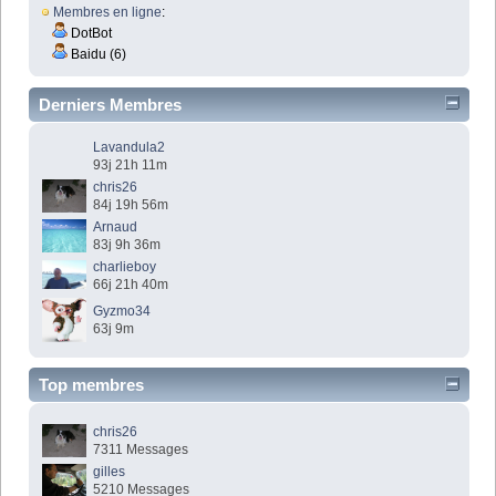
Membres en ligne
:
DotBot
Baidu (6)
Derniers Membres
Lavandula2
93j 21h 11m
chris26
84j 19h 56m
Arnaud
83j 9h 36m
charlieboy
66j 21h 40m
Gyzmo34
63j 9m
Top membres
chris26
7311 Messages
gilles
5210 Messages