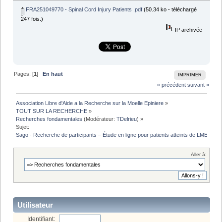
FRA251049770 - Spinal Cord Injury Patients .pdf
(50.34 ko - téléchargé
247 fois.)
IP archivée
Pages: [
1
]
En haut
IMPRIMER
« précédent
suivant »
Association Libre d'Aide a la Recherche sur la Moelle Epiniere
»
TOUT SUR LA RECHERCHE
»
Recherches fondamentales
(Modérateur:
TDelrieu
) »
Sujet:
Sago - Recherche de participants – Étude en ligne pour patients atteints de LME
Aller à:
Utilisateur
Identifiant: