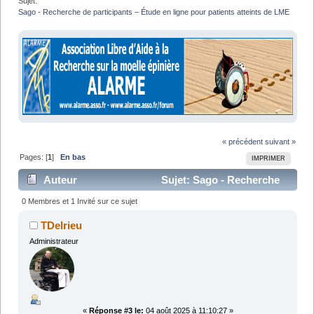
Sujet:
Sago - Recherche de participants – Étude en ligne pour patients atteints de LME
« précédent
suivant »
Pages: [
1
]
En bas
IMPRIMER
Auteur
Sujet: Sago - Recherche
de participants – Étude en ligne pour patients atteints
0 Membres et 1 Invité sur ce sujet
de LME (Lu 16018 fois)
TDelrieu
Administrateur
«
Réponse #3 le:
04 août 2025 à 11:10:27 »