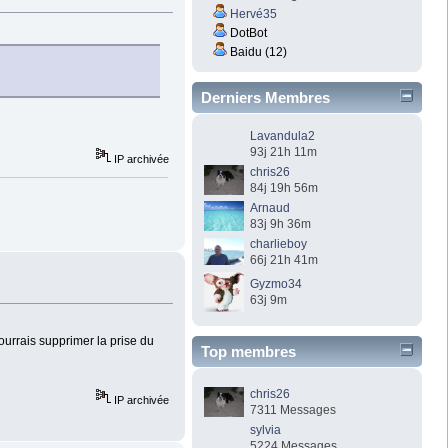
Hervé35
DotBot
Baidu (12)
Derniers Membres
Lavandula2
93j 21h 11m
IP archivée
chris26
84j 19h 56m
Arnaud
83j 9h 36m
charlieboy
66j 21h 41m
Gyzmo34
63j 9m
pourrais supprimer la prise du
Top membres
chris26
IP archivée
7311 Messages
sylvia
5224 Messages