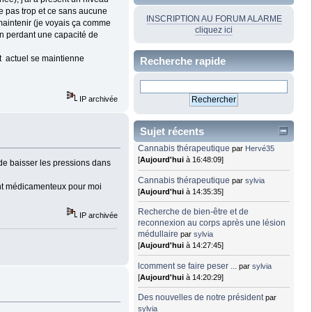
ve pas trop et ce sans aucune
INSCRIPTION AU FORUM ALARME
 maintenir (je voyais ça comme
cliquez ici
en perdant une capacité de
fet actuel se maintienne
Recherche rapide
IP archivée
Sujet récents
Cannabis thérapeutique
par
Hervé35
[
Aujourd'hui
à 16:48:09]
 de baisser les pressions dans
Cannabis thérapeutique
par
sylvia
ement médicamenteux pour moi
[
Aujourd'hui
à 14:35:35]
Recherche de bien-être et de
IP archivée
reconnexion au corps après une lésion
médullaire
par
sylvia
[
Aujourd'hui
à 14:27:45]
lcomment se faire peser ...
par
sylvia
[
Aujourd'hui
à 14:20:29]
Des nouvelles de notre président
par
sylvia