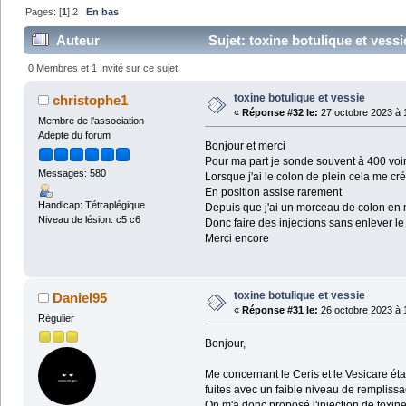
Pages: [
1
]
2
En bas
Auteur
Sujet: toxine botulique et vessi
0 Membres et 1 Invité sur ce sujet
toxine botulique et vessie
christophe1
«
Réponse #32 le:
27 octobre 2023 à 
Membre de l'association
Adepte du forum
Bonjour et merci
Pour ma part je sonde souvent à 400 voi
Messages: 580
Lorsque j'ai le colon de plein cela me créé
En position assise rarement
Handicap: Tétraplégique
Depuis que j'ai un morceau de colon en 
Niveau de lésion: c5 c6
Donc faire des injections sans enlever le
Merci encore
toxine botulique et vessie
Daniel95
«
Réponse #31 le:
26 octobre 2023 à 
Régulier
Bonjour,
Me concernant le Ceris et le Vesicare éta
fuites avec un faible niveau de remplissa
On m'a donc proposé l'injection de toxine