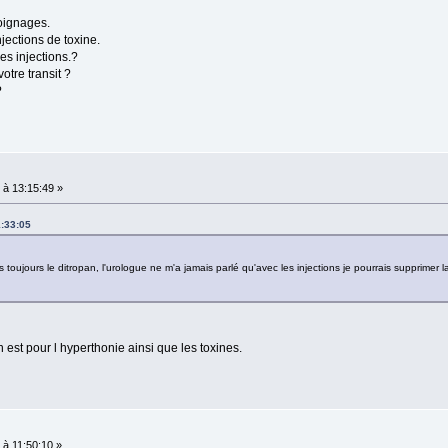
moignages.
ections de toxine.
es injections.?
otre transit ?
?
à 13:15:49 »
1:33:05
s toujours le ditropan, l'urologue ne m'a jamais parlé qu'avec les injections je pourrais supprimer l
n est pour l hyperthonie ainsi que les toxines.
à 11:50:10 »