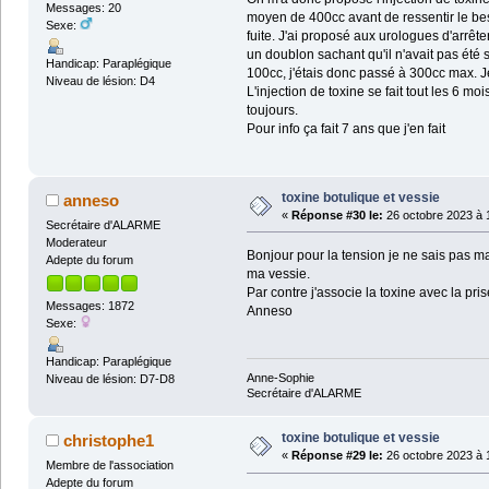
Messages: 20
moyen de 400cc avant de ressentir le beso
Sexe:
fuite. J'ai proposé aux urologues d'arrêt
un doublon sachant qu'il n'avait pas été
Handicap: Paraplégique
100cc, j'étais donc passé à 300cc max. Je 
Niveau de lésion: D4
L'injection de toxine se fait tout les 6 m
toujours.
Pour info ça fait 7 ans que j'en fait
toxine botulique et vessie
anneso
«
Réponse #30 le:
26 octobre 2023 à 
Secrétaire d'ALARME
Moderateur
Bonjour pour la tension je ne sais pas ma
Adepte du forum
ma vessie.
Par contre j'associe la toxine avec la pr
Messages: 1872
Anneso
Sexe:
Handicap: Paraplégique
Anne-Sophie
Niveau de lésion: D7-D8
Secrétaire d'ALARME
toxine botulique et vessie
christophe1
«
Réponse #29 le:
26 octobre 2023 à 
Membre de l'association
Adepte du forum