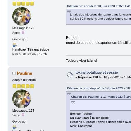
Citation de: arididi le 13 juin 2023 à 15:31:41
je fais des injections de toxine dans la vessi
sur les 30 injections une douleur legere sur u
Messages: 173
Sexe:
Bonjour,
Go go go!
merci de ce retour d'expérience. L'instil
Handicap: Tétraparésique
Niveau de lésion: C5-C6
Toujours viser la lune!
toxine botulique et vessie
Pauline
«
Réponse #20 le:
16 juin 2023 à 13:4
Adepte du forum
Citation de: christophe1 le 14 juin 2023 à 16
Citation de: Pauline le 17 mars 2023 à 19
Messages: 173
Bonjour Pauline
Sexe:
En ayant gardé ta sensibilité
Go go go!
Ressens tu encore l'envie d'uriner après avoir 
Merci Christophe