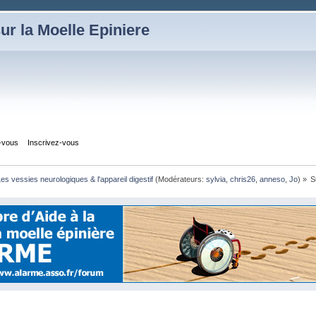
ur la Moelle Epiniere
z-vous
Inscrivez-vous
es vessies neurologiques & l'appareil digestif
(Modérateurs:
sylvia
,
chris26
,
anneso
,
Jo
) »
S