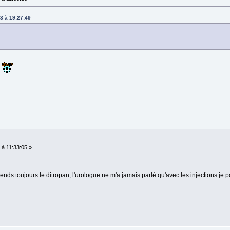
3 à 19:27:49
.
à 11:33:05 »
rends toujours le ditropan, l'urologue ne m'a jamais parlé qu'avec les injections je 