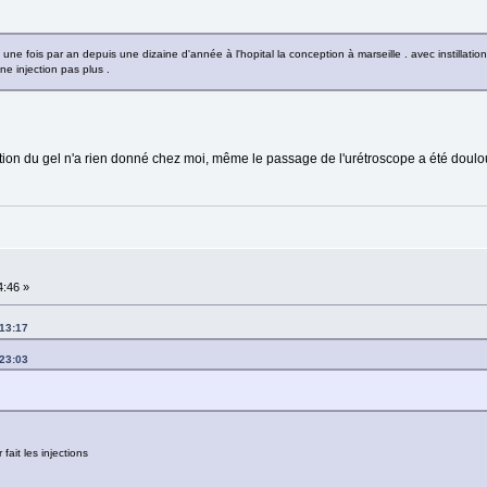
e une fois par an depuis une dizaine d'année à l'hopital la conception à marseille . avec instillati
ne injection pas plus .
lation du gel n'a rien donné chez moi, même le passage de l'urétroscope a été doulo
4:46 »
:13:17
:23:03
fait les injections