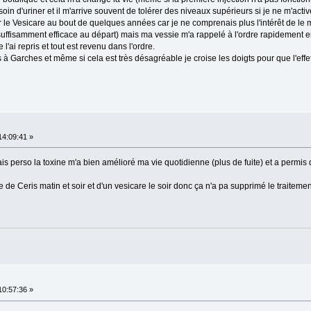
in d'uriner et il m'arrive souvent de tolérer des niveaux supérieurs si je ne m'acti
er le Vesicare au bout de quelques années car je ne comprenais plus l'intérêt de le
 suffisamment efficace au départ) mais ma vessie m'a rappelé à l'ordre rapidement 
l'ai repris et tout est revenu dans l'ordre.
ois à Garches et même si cela est très désagréable je croise les doigts pour que l'ef
14:09:41 »
is perso la toxine m'a bien amélioré ma vie quotidienne (plus de fuite) et a permis
ise de Ceris matin et soir et d'un vesicare le soir donc ça n'a pa supprimé le trait
10:57:36 »