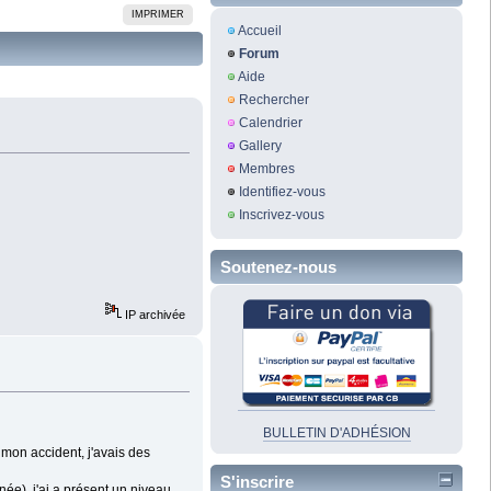
IMPRIMER
Accueil
Forum
Aide
Rechercher
Calendrier
Gallery
Membres
Identifiez-vous
Inscrivez-vous
Soutenez-nous
IP archivée
BULLETIN D'ADHÉSION
 mon accident, j'avais des
S'inscrire
née), j'ai a présent un niveau