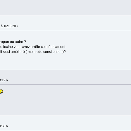
à 16:16:20 »
tropan ou autre ?
de toxine vous avez arrêté ce médicament.
t s'est amélioré ( moins de constipation)?
3:12 »
9:38 »