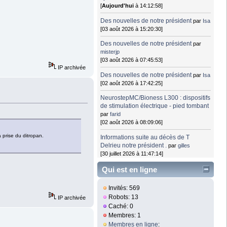
[
Aujourd'hui
à 14:12:58]
Des nouvelles de notre président
par
Isa
[03 août 2026 à 15:20:30]
Des nouvelles de notre président
par
misterjp
[03 août 2026 à 07:45:53]
IP archivée
Des nouvelles de notre président
par
Isa
[02 août 2026 à 17:42:25]
NeurostepMC/Bioness L300 : dispositifs
de stimulation électrique - pied tombant
par
farid
[02 août 2026 à 08:09:06]
a prise du ditropan.
Informations suite au décès de T
Delrieu notre président .
par
gilles
[30 juillet 2026 à 11:47:14]
Qui est en ligne
Invités: 569
Robots: 13
IP archivée
Caché: 0
Membres: 1
Membres en ligne
: