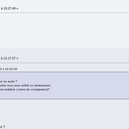
à 19:27:49 »
à 12:17:27 »
3 à 16:16:20
an ou autre ?
toxine vous avez arrêté ce médicament.
est amélioré ( moins de constipation)?
on ?