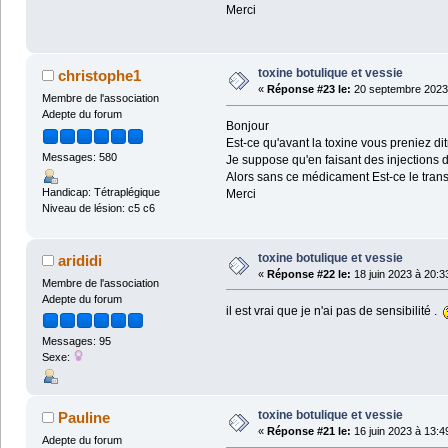
Merci
toxine botulique et vessie
christophe1
«
Réponse #23 le:
20 septembre 2023 
Membre de l'association
Adepte du forum
Bonjour
Est-ce qu'avant la toxine vous preniez di
Messages: 580
Je suppose qu'en faisant des injections 
Alors sans ce médicament Est-ce le transi
Handicap: Tétraplégique
Merci
Niveau de lésion: c5 c6
toxine botulique et vessie
arididi
«
Réponse #22 le:
18 juin 2023 à 20:3
Membre de l'association
Adepte du forum
il est vrai que je n'ai pas de sensibilité .
Messages: 95
Sexe:
toxine botulique et vessie
Pauline
«
Réponse #21 le:
16 juin 2023 à 13:4
Adepte du forum