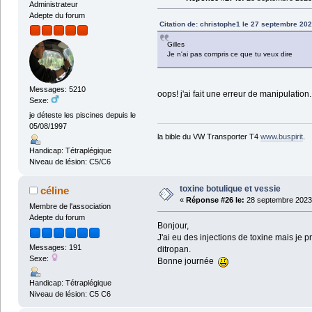
Administrateur
Adepte du forum
Citation de: christophe1 le 27 septembre 202
Gilles
Je n'ai pas compris ce que tu veux dire
Messages: 5210
oops! j'ai fait une erreur de manipulation
Sexe:
je déteste les piscines depuis le
05/08/1997
la bible du VW Transporter T4
www.buspirit
.
Handicap: Tétraplégique
Niveau de lésion: C5/C6
toxine botulique et vessie
céline
«
Réponse #26 le:
28 septembre 2023 
Membre de l'association
Adepte du forum
Bonjour,
J'ai eu des injections de toxine mais je p
Messages: 191
ditropan.
Sexe:
Bonne journée
Handicap: Tétraplégique
Niveau de lésion: C5 C6