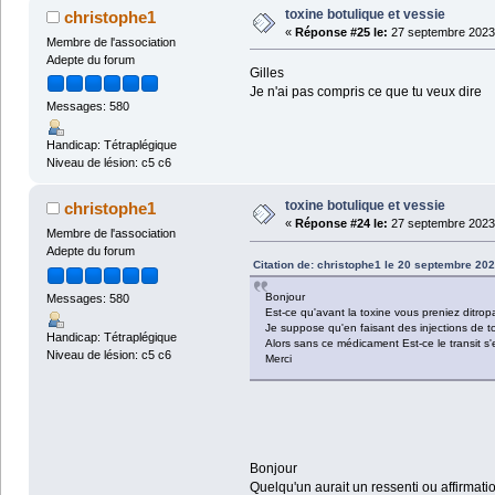
toxine botulique et vessie
christophe1
«
Réponse #25 le:
27 septembre 2023 
Membre de l'association
Adepte du forum
Gilles
Je n'ai pas compris ce que tu veux dire
Messages: 580
Handicap: Tétraplégique
Niveau de lésion: c5 c6
toxine botulique et vessie
christophe1
«
Réponse #24 le:
27 septembre 2023 
Membre de l'association
Adepte du forum
Citation de: christophe1 le 20 septembre 202
Bonjour
Messages: 580
Est-ce qu'avant la toxine vous preniez ditrop
Je suppose qu'en faisant des injections de 
Handicap: Tétraplégique
Alors sans ce médicament Est-ce le transit s'
Niveau de lésion: c5 c6
Merci
Bonjour
Quelqu'un aurait un ressenti ou affirmati