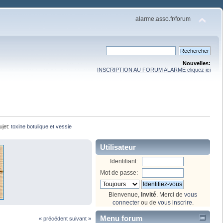
alarme.asso.fr/forum
Nouvelles:
INSCRIPTION AU FORUM ALARME cliquez ici
ujet:
toxine botulique et vessie
Utilisateur
Identifiant:
Mot de passe:
Bienvenue,
Invité
. Merci de
vous
connecter
ou de
vous inscrire
.
Menu forum
« précédent
suivant »