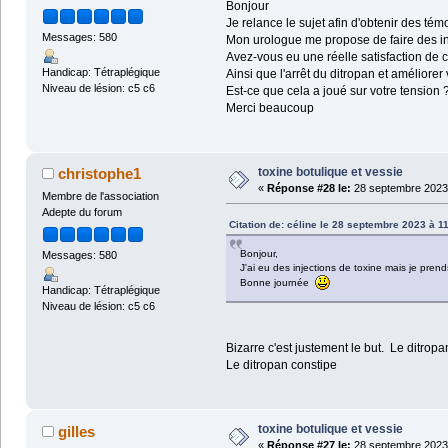
Bonjour
Je relance le sujet afin d'obtenir des té
Messages: 580
Mon urologue me propose de faire des inj
Avez-vous eu une réelle satisfaction de c
Handicap: Tétraplégique
Ainsi que l'arrêt du ditropan et améliorer v
Niveau de lésion: c5 c6
Est-ce que cela a joué sur votre tension 
Merci beaucoup
toxine botulique et vessie
christophe1
«
Réponse #28 le:
28 septembre 2023 
Membre de l'association
Adepte du forum
Citation de: céline le 28 septembre 2023 à 1
Bonjour,
Messages: 580
J'ai eu des injections de toxine mais je prend
Bonne journée
Handicap: Tétraplégique
Niveau de lésion: c5 c6
Bizarre c'est justement le but. Le ditropa
Le ditropan constipe
toxine botulique et vessie
gilles
«
Réponse #27 le:
28 septembre 2023 