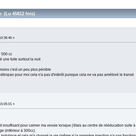
e (Lu 45812 fois)
10:36:46 »
r 500 cc
 une fuite surtout la nuit
moins c'est un peu plus pénible
 ditropan pour moi cela n'a pas d'intérêt puisque cela ne va pas amélioré le transit
15:05:01 »
it insuffisant pour calmer ma vessie lorsque j'étais au centre de rééducation suite à
ge (inférieur à 300cc).
 botulique et cela m'a changé la vie (même si la première injection n'a pas fonction