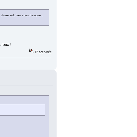
on d'une solution anesthesique .
ureux !
IP archivée