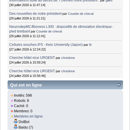
Informations suite au décès de T Delrieu notre président .
par
gilles
[30 juillet 2026 à 11:47:14]
Des nouvelles de notre président
par
Couette de cheval
[29 juillet 2026 à 11:21:21]
NeurostepMC/Bioness L300 : dispositifs de stimulation électrique -
pied tombant
par
Couette de cheval
[29 juillet 2026 à 11:12:41]
Cellules souches iPS - Keio University (Japon)
par
fti
[27 juillet 2026 à 12:24:22]
Cherche hôtel nice URGENT
par
christinne
[24 juillet 2026 à 15:59:24]
Cherche hôtel nice URGENT
par
christinne
[24 juillet 2026 à 15:56:46]
Qui est en ligne
Invités: 598
Robots: 8
Caché: 0
Membres: 0
Membres en ligne
:
DotBot
Baidu (7)