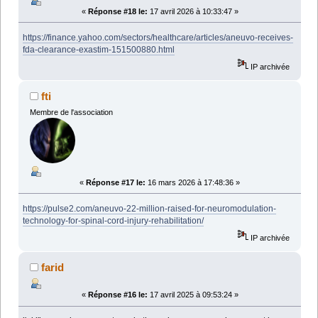
«
Réponse #18 le:
17 avril 2026 à 10:33:47 »
https://finance.yahoo.com/sectors/healthcare/articles/aneuvo-receives-
fda-clearance-exastim-151500880.html
IP archivée
fti
Membre de l'association
«
Réponse #17 le:
16 mars 2026 à 17:48:36 »
https://pulse2.com/aneuvo-22-million-raised-for-neuromodulation-
technology-for-spinal-cord-injury-rehabilitation/
IP archivée
farid
«
Réponse #16 le:
17 avril 2025 à 09:53:24 »