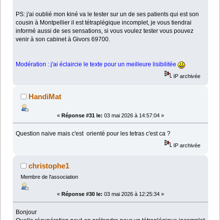
PS: j'ai oublié mon kiné va le tester sur un de ses patients qui est son
cousin à Montpellier il est tétraplégique incomplet, je vous tiendrai
informé aussi de ses sensations, si vous voulez tester vous pouvez
venir à son cabinet à Givors 69700.
Modération : j'ai éclaircie le texte pour un meilleure lisibilitée
IP archivée
HandiMat
«
Réponse #31 le:
03 mai 2026 à 14:57:04 »
Question naive mais c'est orienté pour les tetras c'est ca ?
IP archivée
christophe1
Membre de l'association
«
Réponse #30 le:
03 mai 2026 à 12:25:34 »
Bonjour