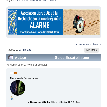
Sujet:
Essai clinique stimulation transcutane
« précédent
suivant »
Pages: [
1
]
2
En bas
IMPRIMER
Auteur
Sujet: Essai clinique
stimulation transcutane (Lu 122463 fois)
0 Membres et 1 Invité sur ce sujet
fti
Membre de l'association
«
Réponse #37 le:
18 juin 2026 à 16:14:35 »