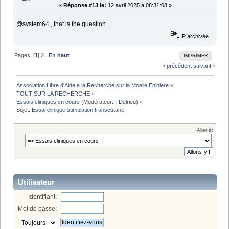
«
Réponse #13 le:
12 avril 2025 à 08:31:08 »
@system64,,,that is the question..
IP archivée
Pages: [
1
]
2
En haut
IMPRIMER
« précédent
suivant »
Association Libre d'Aide a la Recherche sur la Moelle Epiniere
»
TOUT SUR LA RECHERCHE
»
Essais cliniques en cours
(Modérateur:
TDelrieu
) »
Sujet:
Essai clinique stimulation transcutane
Aller à:
Utilisateur
Identifiant:
Mot de passe: