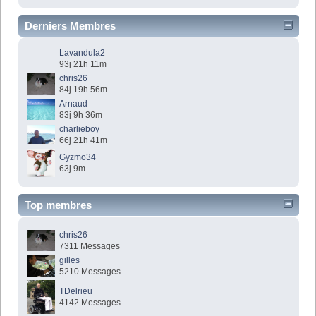
Derniers Membres
Lavandula2
93j 21h 11m
chris26
84j 19h 56m
Arnaud
83j 9h 36m
charlieboy
66j 21h 41m
Gyzmo34
63j 9m
Top membres
chris26
7311 Messages
gilles
5210 Messages
TDelrieu
4142 Messages