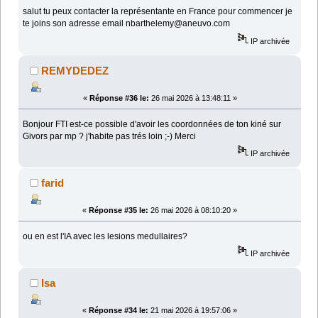
salut tu peux contacter la représentante en France pour commencer je
te joins son adresse email nbarthelemy@aneuvo.com
IP archivée
REMYDEDEZ
«
Réponse #36 le:
26 mai 2026 à 13:48:11 »
Bonjour FTI est-ce possible d'avoir les coordonnées de ton kiné sur
Givors par mp ? j'habite pas trés loin ;-) Merci
IP archivée
farid
«
Réponse #35 le:
26 mai 2026 à 08:10:20 »
ou en est l'IA avec les lesions medullaires?
IP archivée
Isa
«
Réponse #34 le:
21 mai 2026 à 19:57:06 »