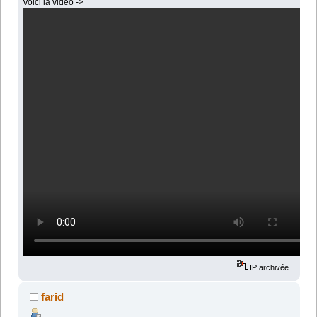
Voici la vidéo ->
IP archivée
farid