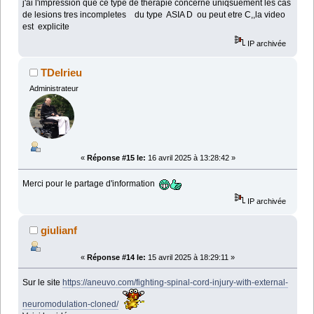
j'ai l'impression que ce type de therapie concerne uniqsuement les cas
de lesions tres incompletes du type ASIA D ou peut etre C,,la video
est explicite
IP archivée
TDelrieu
Administrateur
«
Réponse #15 le:
16 avril 2025 à 13:28:42 »
Merci pour le partage d'information
IP archivée
giulianf
«
Réponse #14 le:
15 avril 2025 à 18:29:11 »
Sur le site
https://aneuvo.com/fighting-spinal-cord-injury-with-external-
neuromodulation-cloned/