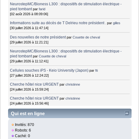
NeurostepMC/Bioness L300 : dispositifs de stimulation électrique -
pied tombant
par
farid
[02 août 2026 à 08:09:06]
Informations suite au décès de T Delrieu notre président .
par
gilles
[30 juillet 2026 à 11:47:14]
Des nouvelles de notre président
par
Couette de cheval
[29 juillet 2026 à 11:21:21]
NeurostepMC/Bioness L300 : dispositifs de stimulation électrique -
pied tombant
par
Couette de cheval
[29 juillet 2026 à 11:12:41]
Cellules souches iPS - Keio University (Japon)
par
fti
[27 juillet 2026 à 12:24:22]
Cherche hôtel nice URGENT
par
christinne
[24 juillet 2026 à 15:59:24]
Cherche hôtel nice URGENT
par
christinne
[24 juillet 2026 à 15:56:46]
Qui est en ligne
Invités: 870
Robots: 6
Caché: 0