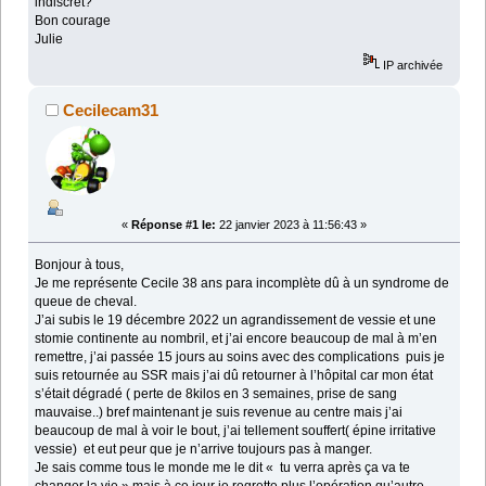
indiscret?
Bon courage
Julie
IP archivée
Cecilecam31
«
Réponse #1 le:
22 janvier 2023 à 11:56:43 »
Bonjour à tous,
Je me représente Cecile 38 ans para incomplète dû à un syndrome de
queue de cheval.
J’ai subis le 19 décembre 2022 un agrandissement de vessie et une
stomie continente au nombril, et j’ai encore beaucoup de mal à m’en
remettre, j’ai passée 15 jours au soins avec des complications puis je
suis retournée au SSR mais j’ai dû retourner à l’hôpital car mon état
s’était dégradé ( perte de 8kilos en 3 semaines, prise de sang
mauvaise..) bref maintenant je suis revenue au centre mais j’ai
beaucoup de mal à voir le bout, j’ai tellement souffert( épine irritative
vessie) et eut peur que je n’arrive toujours pas à manger.
Je sais comme tous le monde me le dit « tu verra après ça va te