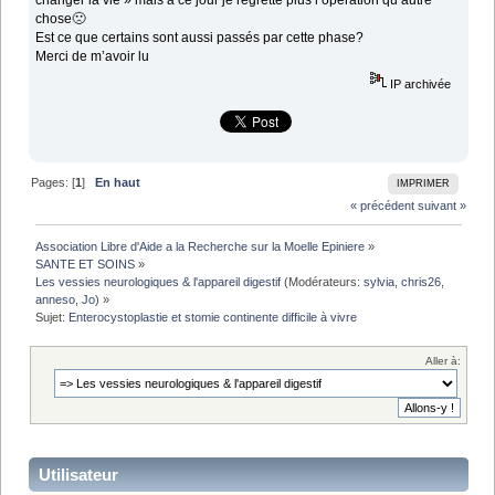
changer la vie » mais à ce jour je regrette plus l’opération qu’autre
chose🙁
Est ce que certains sont aussi passés par cette phase?
Merci de m’avoir lu
IP archivée
Pages: [
1
]
En haut
IMPRIMER
« précédent
suivant »
Association Libre d'Aide a la Recherche sur la Moelle Epiniere
»
SANTE ET SOINS
»
Les vessies neurologiques & l'appareil digestif
(Modérateurs:
sylvia
,
chris26
,
anneso
,
Jo
) »
Sujet:
Enterocystoplastie et stomie continente difficile à vivre
Aller à:
Utilisateur