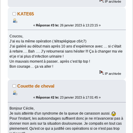
IP archivée
KATE65
«
Réponse #3 le:
26 janvier 2023 à 13:23:15 »
Coucou,
J’ai eu la même opération ( tétraplégique c6/c7)
J’ai galéré au début mais après 10 ans d’expérience avec … si c’était
à refaire…. Bah …. J’y retournerai sans hésiter !!! Ça à changer ma vie
et je n’ai plus d’infection urinaire !
Un mauvais moment à passer.. après c’est tip top !
Bon courage… ça va aller !
IP archivée
Couette de cheval
«
Réponse #2 le:
23 janvier 2023 à 17:01:45 »
Bonjour Cécile,
Je suis atteinte d'un syndrome de la queue de canasson aussi.
Pour l'instant, les autosondages suffisent donc je ne m'avancerai pas à
donner mon avis sur ta situation douloureuse. Je compatis en tout cas
pleinement. Qu'est ce qui a justifié ces opérations si ce n'est pas trop