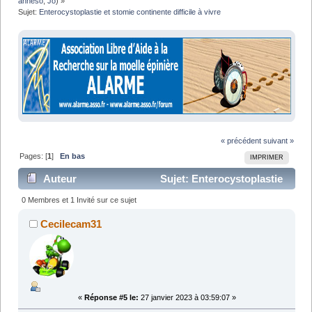
anneso
,
Jo
) »
Sujet:
Enterocystoplastie et stomie continente difficile à vivre
« précédent
suivant »
Pages: [
1
]
En bas
IMPRIMER
Auteur
Sujet: Enterocystoplastie
et stomie continente difficile à vivre (Lu 12259 fois)
0 Membres et 1 Invité sur ce sujet
Cecilecam31
«
Réponse #5 le:
27 janvier 2023 à 03:59:07 »