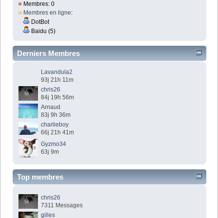
Membres: 0
Membres en ligne
:
DotBot
Baidu (5)
Derniers Membres
Lavandula2
93j 21h 11m
chris26
84j 19h 56m
Arnaud
83j 9h 36m
charlieboy
66j 21h 41m
Gyzmo34
63j 9m
Top membres
chris26
7311 Messages
gilles