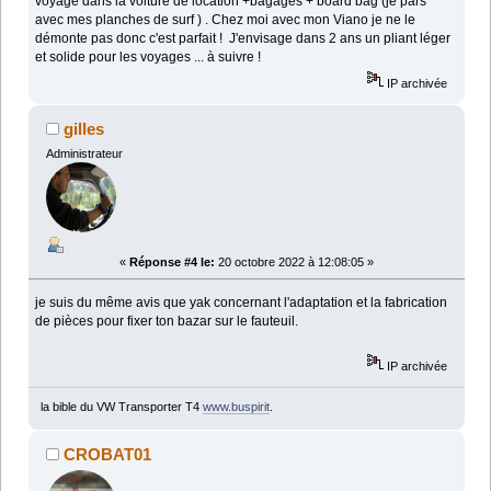
voyage dans la voiture de location +bagages + board bag (je pars
avec mes planches de surf ) . Chez moi avec mon Viano je ne le
démonte pas donc c'est parfait ! J'envisage dans 2 ans un pliant léger
et solide pour les voyages ... à suivre !
IP archivée
gilles
Administrateur
«
Réponse #4 le:
20 octobre 2022 à 12:08:05 »
je suis du même avis que yak concernant l'adaptation et la fabrication
de pièces pour fixer ton bazar sur le fauteuil.
IP archivée
la bible du VW Transporter T4
www.buspirit
.
CROBAT01