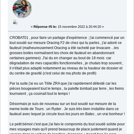
«
Réponse #5 le:
15 novembre 2022 à 20:44:20 »
CROBAT01 , pour faire un partage d'expérience : j'ai commencé par un
tout soudé sur mesure Oracing F2 de chez qui tu parles , j'ai adoré ce
fauteuil (malheureusement Oracing a été racheté par Invacare ...les
grosses boites normalisent les choix de fauteuil en abandonnant
certaines gammes) .J'ai du en changer au bout de 18 mois car
dégradation de mes capacités fonctionnelles , je chutais trop souvent ,
il n'était plus adapté notamment au niveau de la hauteur de dossier et
du centre de gravité (c'est celui de ma photo de profil)
Par la suite j'ai eu un Tilite ZRA que j'ai rapidement détesté car les
pièces bougeaient tout le temps , la palette tombait par terre , les freins
tournaient , ça couinait tout le temps !
Désormais je suis de nouveau sur un tout soudé sur mesure de la
meme boite de Tours : un Ryder . Je suis très bien installée dans ce
fauteuil avec lequel je circule tous les jours en Batec , un vrai bonheur !
Le petit bémol c'est que j'ai fais le compromis du tout soudé solide pour
mes voyages mais qu'il prend beaucoup de place justement quand je