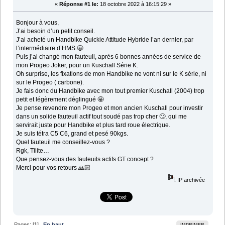
«
Réponse #1 le:
18 octobre 2022 à 16:15:29 »
Bonjour à vous,
J’ai besoin d’un petit conseil.
J’ai acheté un Handbike Quickie Attitude Hybride l’an dernier, par
l’intermédiaire d’HMS.😬
Puis j’ai changé mon fauteuil, après 6 bonnes années de service de
mon Progeo Joker, pour un Kuschall Série K.
Oh surprise, les fixations de mon Handbike ne vont ni sur le K série, ni
sur le Progeo ( carbone).
Je fais donc du Handbike avec mon tout premier Kuschall (2004) trop
petit et légèrement déglingué 🤩
Je pense revendre mon Progeo et mon ancien Kuschall pour investir
dans un solide fauteuil actif tout soudé pas trop cher 🙄, qui me
servirait juste pour Handbike et plus tard roue électrique.
Je suis tétra C5 C6, grand et pesé 90kgs.
Quel fauteuil me conseillez-vous ?
Rgk, Tilite…
Que pensez-vous des fauteuils actifs GT concept ?
Merci pour vos retours 🙏🏻
IP archivée
Pages: [
1
]
En haut