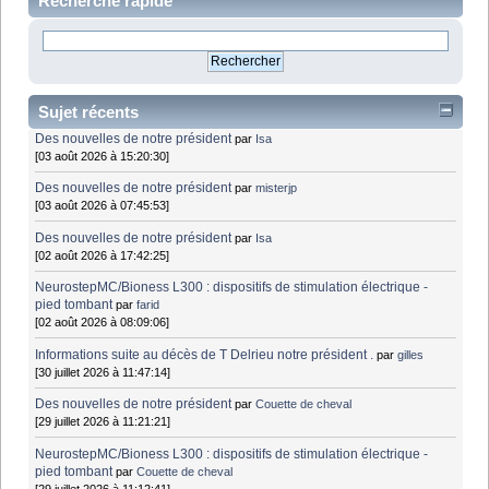
Recherche rapide
Sujet récents
Des nouvelles de notre président
par
Isa
[03 août 2026 à 15:20:30]
Des nouvelles de notre président
par
misterjp
[03 août 2026 à 07:45:53]
Des nouvelles de notre président
par
Isa
[02 août 2026 à 17:42:25]
NeurostepMC/Bioness L300 : dispositifs de stimulation électrique -
pied tombant
par
farid
[02 août 2026 à 08:09:06]
Informations suite au décès de T Delrieu notre président .
par
gilles
[30 juillet 2026 à 11:47:14]
Des nouvelles de notre président
par
Couette de cheval
[29 juillet 2026 à 11:21:21]
NeurostepMC/Bioness L300 : dispositifs de stimulation électrique -
pied tombant
par
Couette de cheval
[29 juillet 2026 à 11:12:41]