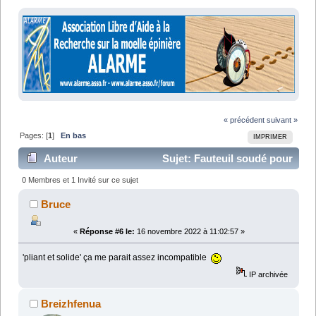
« précédent
suivant »
Pages: [
1
]
En bas
IMPRIMER
Auteur
Sujet: Fauteuil soudé pour
Tétra (Lu 11287 fois)
0 Membres et 1 Invité sur ce sujet
Bruce
«
Réponse #6 le:
16 novembre 2022 à 11:02:57 »
'pliant et solide' ça me parait assez incompatible
IP archivée
Breizhfenua