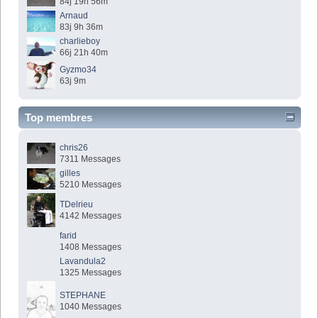
84j 19h 56m
Arnaud
83j 9h 36m
charlieboy
66j 21h 40m
Gyzmo34
63j 9m
Top membres
chris26
7311 Messages
gilles
5210 Messages
TDelrieu
4142 Messages
farid
1408 Messages
Lavandula2
1325 Messages
STEPHANE
1040 Messages