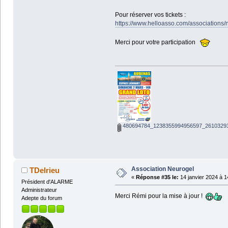
Pour réserver vos tickets :
https://www.helloasso.com/associations/
Merci pour votre participation
480694784_1238355994956597_26103293
Association Neurogel
TDelrieu
«
Réponse #35 le:
14 janvier 2024 à 1
Président d'ALARME
Administrateur
Merci Rémi pour la mise à jour !
Adepte du forum