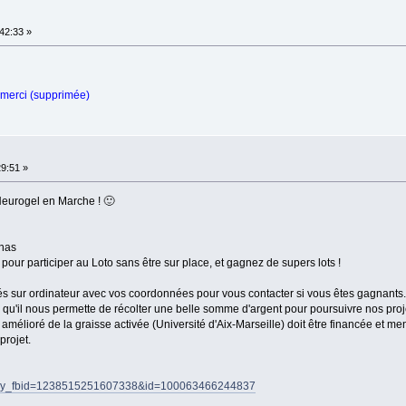
42:33 »
 merci (supprimée)
29:51 »
 Neurogel en Marche ! 🙂
enas
pour participer au Loto sans être sur place, et gagnez de supers lots !
rés sur ordinateur avec vos coordonnées pour vous contacter si vous êtes gagnant
qu'il nous permette de récolter une belle somme d'argent pour poursuivre nos proj
amélioré de la graisse activée (Université d'Aix-Marseille) doit être financée et 
projet.
story_fbid=1238515251607338&id=100063466244837