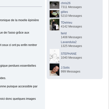
chris26
7311 Messages
gilles
5210 Messages
hronique de la moelle épinière
TDelrieu
4142 Messages
ue de l'asso grâce aux
farid
1408 Messages
Lavandula2
 ceux ci ont pu enfin rentrer
1325 Messages
STEPHANE
1040 Messages
ogique perdues essentielles
J.Solis
999 Messages
ides.
bonne puisque accessible par
 voici donc quelques images