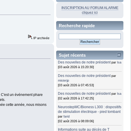
INSCRIPTION AU FORUM ALARME
cliquez ici
Recherche rapide
IP archivée
Sujet récents
Des nouvelles de notre président
par
Isa
[03 août 2026 à 15:20:30]
Des nouvelles de notre président
par
misterjp
[03 août 2026 à 07:45:53]
Des nouvelles de notre président
par
Isa
s. C'est un événement phare
[02 août 2026 à 17:42:25]
ets.
menée cette année, nous misons
NeurostepMC/Bioness L300 : dispositifs
de stimulation électrique - pied tombant
par
farid
[02 août 2026 à 08:09:06]
Informations suite au décès de T