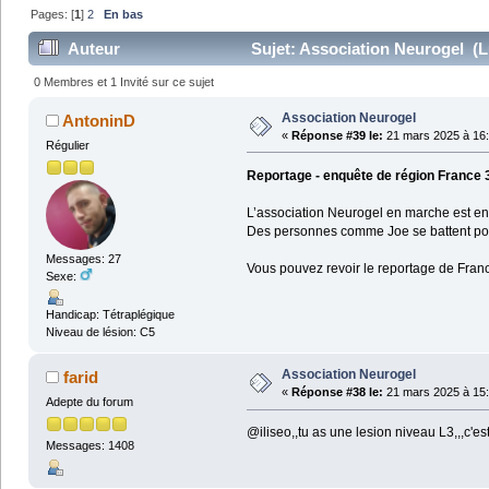
Pages: [
1
]
2
En bas
Auteur
Sujet: Association Neurogel (L
0 Membres et 1 Invité sur ce sujet
Association Neurogel
AntoninD
«
Réponse #39 le:
21 mars 2025 à 16:
Régulier
Reportage - enquête de région France 
L’association Neurogel en marche est en 
Des personnes comme Joe se battent pour
Messages: 27
Vous pouvez revoir le reportage de Franc
Sexe:
Handicap: Tétraplégique
Niveau de lésion: C5
Association Neurogel
farid
«
Réponse #38 le:
21 mars 2025 à 15:
Adepte du forum
@iliseo,,tu as une lesion niveau L3,,,c'
Messages: 1408