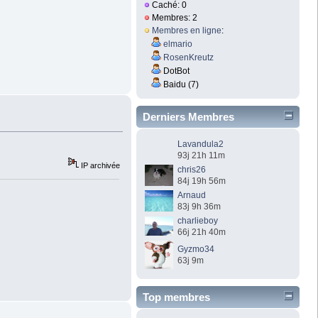
Caché: 0
Membres: 2
Membres en ligne
:
elmario
RosenKreutz
DotBot
Baidu (7)
Derniers Membres
Lavandula2
93j 21h 11m
IP archivée
chris26
84j 19h 56m
Arnaud
83j 9h 36m
charlieboy
66j 21h 40m
Gyzmo34
63j 9m
Top membres