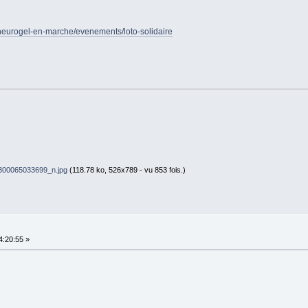
neurogel-en-marche/evenements/loto-solidaire
00065033699_n.jpg
(118.78 ko, 526x789 - vu 853 fois.)
4:20:55 »