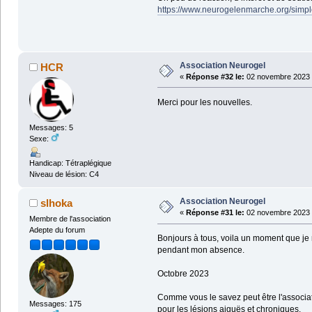
https://www.neurogelenmarche.org/simp
Association Neurogel
HCR
«
Réponse #32 le:
02 novembre 2023 
Merci pour les nouvelles.
Messages: 5
Sexe:
Handicap: Tétraplégique
Niveau de lésion: C4
Association Neurogel
slhoka
«
Réponse #31 le:
02 novembre 2023 
Membre de l'association
Adepte du forum
Bonjours à tous, voila un moment que je
pendant mon absence.
Octobre 2023
Comme vous le savez peut être l'associat
Messages: 175
pour les lésions aiguës et chroniques.