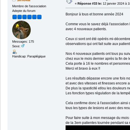
«
Réponse #33 le:
12 janvier 2024 à 1
Membre de l'association
Adepte du forum
Bonjour à tous et bonne année 2024
Comme vous le savez déjà l'association N
avec 4 nouveaux patients.
Ceux ci sont ont été opérés mi-décembre 
Messages: 175
observations qui ont fait suite aux patien
Sexe:
Nos 4 nouveaux patients ont tous pu suivr
Handicap: Paraplégique
chez eux le mois dernier après la fin de l
Cela porte à 16 le nombres et personnes 
Merci et bravo à eux !!
Les résultats dépasse encore une fois n
et avec des vitesses et finesses encore 
De plus la spasticité et/ou les douleurs 
Les fonction types régulation de la temp
Cela confirme donc à l'association ainsi
tous les types de lesions et avec des resu
Pour faire suite à mon message du mois d
de la 3em patientes tournée pendant sa 