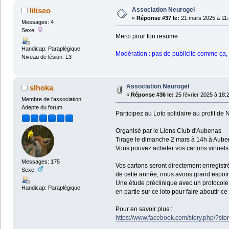
Association Neurogel
liliseo
«
Réponse #37 le:
21 mars 2025 à 11:
Messages: 4
Sexe:
Merci pour ton resume
Handicap: Paraplégique
Modération : pas de publicité comme ça,
Niveau de lésion: L3
Association Neurogel
slhoka
«
Réponse #36 le:
25 février 2025 à 18:
Membre de l'association
Adepte du forum
Participez au Loto solidaire au profit de
Organisé par le Lions Club d'Aubenas
Tirage le dimanche 2 mars à 14h à Aub
Vous pouvez acheter vos cartons virtuels 
Messages: 175
Vos cartons seront directement enregist
Sexe:
de cette année, nous avons grand espoir 
Une étude préclinique avec un protocole 
Handicap: Paraplégique
en partie sur ce loto pour faire aboutir ce 
Pour en savoir plus :
https://www.facebook.com/story.php/?