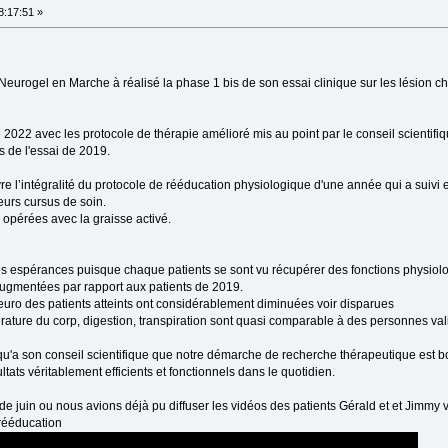
8:17:51 »
eurogel en Marche à réalisé la phase 1 bis de son essai clinique sur les lésion c
2022 avec les protocole de thérapie amélioré mis au point par le conseil scientifiq
ts de l'essai de 2019.
e l’intégralité du protocole de rééducation physiologique d'une année qui a suivi et
eurs cursus de soin.
opérées avec la graisse activé.
os espérances puisque chaque patients se sont vu récupérer des fonctions physiol
augmentées par rapport aux patients de 2019.
neuro des patients atteints ont considérablement diminuées voir disparues
érature du corp, digestion, transpiration sont quasi comparable à des personnes val
 qu'a son conseil scientifique que notre démarche de recherche thérapeutique est 
ltats véritablement efficients et fonctionnels dans le quotidien.
e juin ou nous avions déjà pu diffuser les vidéos des patients Gérald et et Jimmy
rééducation