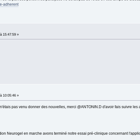
le-adherent
à 15:47:59 »
à 10:05:46 »
 n'étais pas venu donner des nouvelles, merci @ANTONIN.D d'avoir fais suivre les 
ion Neurogel en marche avons terminé notre essai pré-clinique concernant l'applica