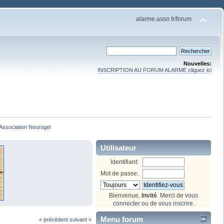
alarme.asso.fr/forum
Nouvelles:
INSCRIPTION AU FORUM ALARME cliquez ici
Association Neurogel 
Utilisateur
Identifiant:
Mot de passe:
Bienvenue,
Invité
. Merci de
vous
connecter
ou de
vous inscrire
.
Menu forum
« précédent
suivant »