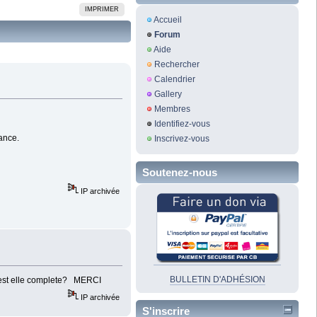
IMPRIMER
Accueil
Forum
Aide
Rechercher
Calendrier
Gallery
Membres
Identifiez-vous
ance.
Inscrivez-vous
Soutenez-nous
IP archivée
BULLETIN D'ADHÉSION
on est elle complete? MERCI
IP archivée
S'inscrire