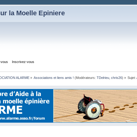
ur la Moelle Epiniere
z-vous
Inscrivez-vous
OCIATION ALARME
»
Associations et liens amis !
(Modérateurs:
TDelrieu
,
chris26
) »
Sujet: