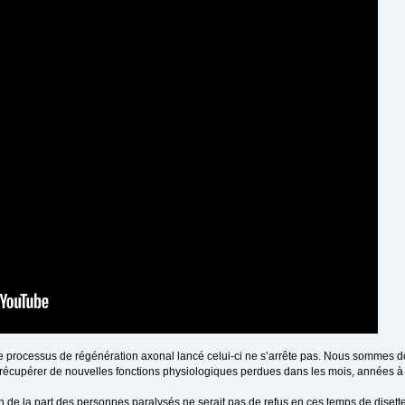
 processus de régénération axonal lancé celui-ci ne s’arrête pas. Nous sommes do
 récupérer de nouvelles fonctions physiologiques perdues dans les mois, années à 
en de la part des personnes paralysés ne serait pas de refus en ces temps de disette