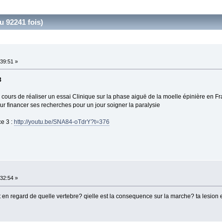
u 92241 fois)
39:51 »
3
cours de réaliser un essai Clinique sur la phase aiguë de la moelle épinière en Fr
 financer ses recherches pour un jour soigner la paralysie
e 3 :
http://youtu.be/SNA84-oTdrY?t=376
32:54 »
est en regard de quelle vertebre? qielle est la consequence sur la marche? ta lesi