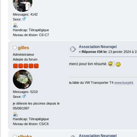
Messages: 4142
Sexe:
Handicap: Tétraplégique
Niveau de lésion: C6-C7
Association Neurogel
gilles
«
Réponse #34 le:
13 janvier 2024 à 1
Administrateur
Adepte du forum
merci pour ton résumé.
la bible du VW Transporter T4
www.buspirit
.
Messages: 5210
Sexe:
je déteste les piscines depuis le
05/08/1997
Handicap: Tétraplégique
Niveau de lésion: C5/C6
Association Neurogel
slhoka