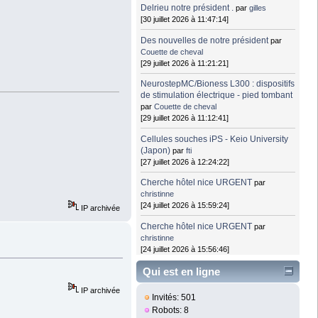
Delrieu notre président .
par
gilles
[30 juillet 2026 à 11:47:14]
Des nouvelles de notre président
par
Couette de cheval
[29 juillet 2026 à 11:21:21]
NeurostepMC/Bioness L300 : dispositifs
de stimulation électrique - pied tombant
par
Couette de cheval
[29 juillet 2026 à 11:12:41]
Cellules souches iPS - Keio University
(Japon)
par
fti
[27 juillet 2026 à 12:24:22]
Cherche hôtel nice URGENT
par
christinne
[24 juillet 2026 à 15:59:24]
IP archivée
Cherche hôtel nice URGENT
par
christinne
[24 juillet 2026 à 15:56:46]
Qui est en ligne
IP archivée
Invités: 501
Robots: 8