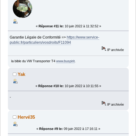
«
Réponse #11 le:
10 juin 2022 à 11:32:52 »
Garantie Légale de Conformité =>
https://www.service-
public.fr/particuliers/vosdroits/F11094
IP archivée
la bible du VW Transporter T4
www.buspirit
.
Yak
«
Réponse #10 le:
10 juin 2022 à 10:11:55 »
-
IP archivée
Hervé35
«
Réponse #9 le:
09 juin 2022 à 17:16:11 »