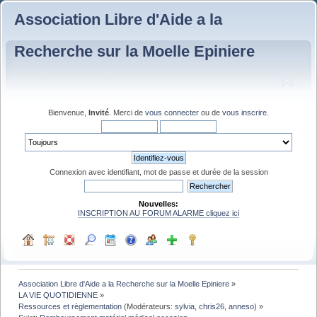
Association Libre d'Aide a la
Recherche sur la Moelle Epiniere
Bienvenue,
Invité
. Merci de
vous connecter
ou de
vous inscrire
.
Connexion avec identifiant, mot de passe et durée de la session
Nouvelles:
INSCRIPTION AU FORUM ALARME cliquez ici
Association Libre d'Aide a la Recherche sur la Moelle Epiniere
»
LA VIE QUOTIDIENNE
»
Ressources et règlementation
(Modérateurs:
sylvia
,
chris26
,
anneso
) »