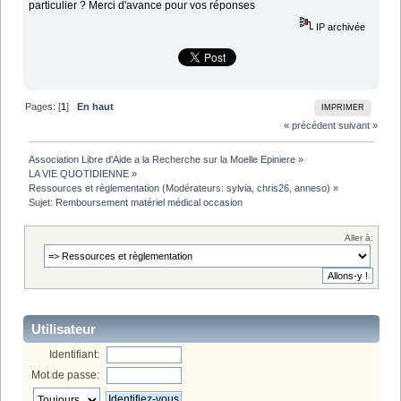
particulier ? Merci d'avance pour vos réponses
IP archivée
Pages: [
1
]
En haut
IMPRIMER
« précédent
suivant »
Association Libre d'Aide a la Recherche sur la Moelle Epiniere
»
LA VIE QUOTIDIENNE
»
Ressources et règlementation
(Modérateurs:
sylvia
,
chris26
,
anneso
) »
Sujet:
Remboursement matériel médical occasion
Aller à:
Utilisateur
Identifiant:
Mot de passe: