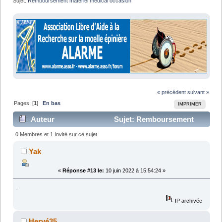
Sujet:
Remboursement matériel médical occasion
« précédent
suivant »
Pages: [
1
]
En bas
IMPRIMER
Auteur
Sujet: Remboursement
matériel médical occasion (Lu 14452 fois)
0 Membres et 1 Invité sur ce sujet
Yak
«
Réponse #13 le:
10 juin 2022 à 15:54:24 »
-
IP archivée
Hervé35