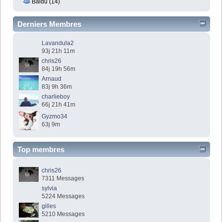
Baidu (14)
Derniers Membres
Lavandula2
93j 21h 11m
chris26
84j 19h 56m
Arnaud
83j 9h 36m
charlieboy
66j 21h 41m
Gyzmo34
63j 9m
Top membres
chris26
7311 Messages
sylvia
5224 Messages
gilles
5210 Messages