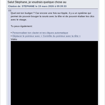
Salut Stephane, je voudrais quelque chose au
Citation de: STEPHANE le 19 mars 2026 à 09:39:33
Quel est ton budget ? Car encore une fois sur Apple, il y a un système qui
permet de pouvoir bouger la souris avec la tête et de pouvoir réaliser les clics
avec le visage.
Tu peux également:
•
Personnaliser ton clavier et tes cliques automatique
•
Déplacer le pointeur avec « Contrôle du pointeur avec la tête »
Vidéo