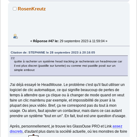
RosenKreutz
«
Réponse #47 le:
29 septembre 2023 à 11:59:04 »
Citation de: STEPHANE le 28 septembre 2023 à 20:16:05
quitte à racheter un système head tracking je racheterais un headmouse car
il est plus discret (pastille sur lunette) ou comme moi pastille posé sur un
simple embout
J'ai déjà essayé le HeadMouse. Le problème c'est qu'il faut utiliser un
logiciel de clic automatique, ce qui signifie beaucoup de pertes de
temps à attendre que ça clique ou à changer de mode quand on veut
faire un clic maintenu par exemple, et impossibilité de jouer à la
plupart des jeux vidéo. Bref, ça ne correspond pas du tout à mon
usage. Ou alors, faut ajouter un contacteur, mais dans ce cas autant
prendre un système "tout en un". En fait, tout est une question d'usage.
Après, personnellement, je trouve les GlassOuse PRO et Link
assez
discrets
, d'autant plus dans la société actuelle, où les monstres de foire