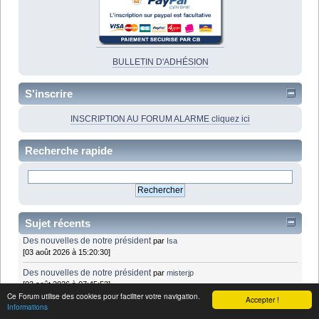
BULLETIN D'ADHÉSION
S'inscrire
INSCRIPTION AU FORUM ALARME cliquez ici
Recherche rapide
Sujet récents
Des nouvelles de notre président
par
Isa
[03 août 2026 à 15:20:30]
Des nouvelles de notre président
par
misterjp
[03 août 2026 à 07:45:53]
Ce Forum utilise des cookies pour faciliter votre navigation.
Accepter !
Des nouvelles de notre président
par
Isa
Informations
[02 août 2026 à 17:42:25]