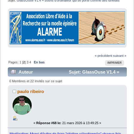
Sujet:
GlassOuse V1.4 = souris d'ordinateur qui se porte comme des lunettes
« précédent
suivant »
Pages:
1
[
2
]
3
4
En bas
IMPRIMER
Auteur
Sujet: GlassOuse V1.4 =
souris d'ordinateur qui se porte comme des lunettes
0 Membres et 22 Invités sur ce sujet
(Lu 835552 fois)
paulo ribeiro
«
Réponse #68 le:
21 mars 2026 à 13:49:25 »