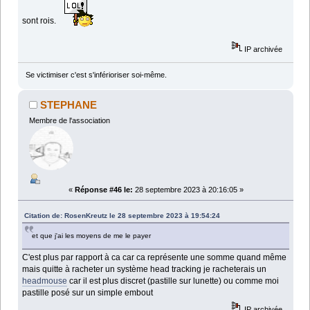
sont rois.
IP archivée
Se victimiser c'est s'inférioriser soi-même.
STEPHANE
Membre de l'association
«
Réponse #46 le:
28 septembre 2023 à 20:16:05 »
Citation de: RosenKreutz le 28 septembre 2023 à 19:54:24
et que j'ai les moyens de me le payer
C'est plus par rapport à ca car ca représente une somme quand même
mais quitte à racheter un système head tracking je racheterais un
headmouse
car il est plus discret (pastille sur lunette) ou comme moi
pastille posé sur un simple embout
IP archivée