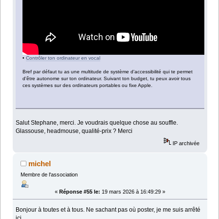
•
Contrôler ton ordinateur en vocal
Bref par défaut tu as une multitude de système d'accessibilité qui te permet
d'être autonome sur ton ordinateur. Suivant ton budget, tu peux avoir tous
ces systèmes sur des ordinateurs portables ou fixe Apple.
Salut Stephane, merci. Je voudrais quelque chose au souffle.
Glassouse, headmouse, qualité-prix ? Merci
IP archivée
michel
Membre de l'association
«
Réponse #55 le:
19 mars 2026 à 16:49:29 »
Bonjour à toutes et à tous. Ne sachant pas où poster, je me suis arrêté
ici.