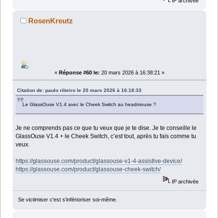
IP archivée
RosenKreutz
«
Réponse #60 le:
20 mars 2026 à 16:38:21 »
Citation de: paulo ribeiro le 20 mars 2026 à 16:18:33
Le GlassOuse V1.4 avec le Cheek Switch au headmouse ?
Je ne comprends pas ce que tu veux que je te dise. Je te conseille le
GlassOuse V1.4 + le Cheek Switch, c’est tout, après tu fais comme tu
veux.
https://glassouse.com/product/glassouse-v1-4-assistive-device/
https://glassouse.com/product/glassouse-cheek-switch/
IP archivée
Se victimiser c'est s'inférioriser soi-même.