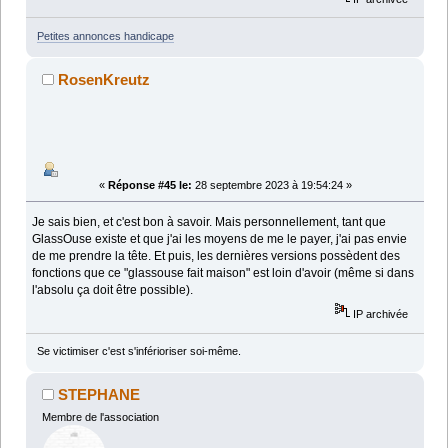
Petites annonces handicape
RosenKreutz
«
Réponse #45 le:
28 septembre 2023 à 19:54:24 »
Je sais bien, et c'est bon à savoir. Mais personnellement, tant que
GlassOuse existe et que j'ai les moyens de me le payer, j'ai pas envie
de me prendre la tête. Et puis, les dernières versions possèdent des
fonctions que ce "glassouse fait maison" est loin d'avoir (même si dans
l'absolu ça doit être possible).
IP archivée
Se victimiser c'est s'inférioriser soi-même.
STEPHANE
Membre de l'association