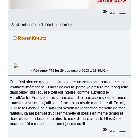
IP archivée
Se victimiser c'est s'inférioriser soi-même.
RosenKreutz
«
Réponse #49 le:
29 septembre 2023 à 15:56:01 »
Oui, c'est bien ce que je dis, faut ajouter un contacteur pour que ce soit
vraiment intéressant. Et dans ce cas-là, perso, je préfère ma "casquette
glassouse", sur laquelle tout est intégré, comme autrefois le
HeadMaster. Après, je précise que quand je joue aux jeux entièrement
jouables à la souris, j'utilise la fonction souris de mon fauteuil. En fait,
j'utilise le GlassOuse quand j'ai besoin de la fonction manette de mon
fauteuil, ça me permet d'utiliser manette et souris en même temps et
donc de jouer à beaucoup plus de jeux. J'utilise aussi le GlassOuse
pour contrôler ma tablette quand je suis au lit.
IP archivée