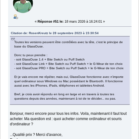
«
Réponse #51 le:
18 mars 2026 à 16:24:01 »
Citation de: RosenKreutz le 28 septembre 2023 à 15:30:54
Toutes les versions peuvent être contrôlées avec la tête, c'est le principe de
base du GlassOuse.
Donc tu peux prendre :
- soit GlassOuse 1.4 + Bite Switch ou Puff Switch
- soit GlassOuse Link + Bite Switch ou Puff Switch + le G-Wear de ton choix
- soit GlassOuse PRO + Bite Switch ou Puff Switch + le G-Wear de ton choix
Et je vais encore me répéter, mais oui, GlassOuse fonctionne avec n'importe
quel ordinateur sous Windows ou Mac possédant le Bluetooth. Il fonctionne
aussi avec les iPhones, iPads, téléphones et tablettes Android.
Bref, je crois avoir répondu en long en large et en travers à toutes tes
questions depuis des années, maintenant à toi de te décider... ou pas.
Bonjour, merci encore pour tous les infos. Voila, maintenant il faut tout
acheter. Ma question est : quoi acheter comme ordinateur et souris
d'ordinateur ?
...Qualité prix ? Merci d'avance,