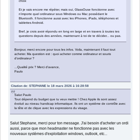
choix
Et je vais encore me répéter, mais oui, GlassOuse fonctionne avec
n'importe quel ordinateur sous Windows ou Mac possédant le
Bluetooth. Il fonctionne aussi avec les iPhones, iPads, téléphones et
tablettes Android.
Bref, je crois avoir répondu en long en large et en travers à toutes tes
questions depuis des années, maintenant à toi de te décider... ou pas.
Bonjour, merci encore pour tous les infos. Voila, maintenant il faut tout
acheter. Ma question est : quoi acheter comme ordinateur et souris
d'ordinateur ?
...Qualité prix ? Merci d'avance,
Paulo
Citation de: STEPHANE le 18 mars 2026 à 16:28:58
Salut Paulo
Tout dépend du budget que tu veux mettre ! Chez Apple ils sont assez
évolué au niveau handicap informatique. Ils ont un système de contrôle avec
la tête et de clique avec les expressions du visage.
Salut Stephane, merci pour ton message. J'ai besoin d'acheter un ordi
aussi, parce que mon headmaster ne fonctionne pas avec les
nouveaux systèmes d'exploitation windows, outlook, etc...