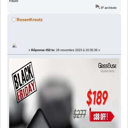
Paulo
IP archivée
RosenKreutz
«
Réponse #50 le:
28 novembre 2023 à 10:35:36 »