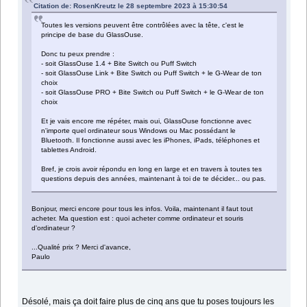
Citation de: RosenKreutz le 28 septembre 2023 à 15:30:54
Toutes les versions peuvent être contrôlées avec la tête, c'est le
principe de base du GlassOuse.
Donc tu peux prendre :
- soit GlassOuse 1.4 + Bite Switch ou Puff Switch
- soit GlassOuse Link + Bite Switch ou Puff Switch + le G-Wear de ton
choix
- soit GlassOuse PRO + Bite Switch ou Puff Switch + le G-Wear de ton
choix
Et je vais encore me répéter, mais oui, GlassOuse fonctionne avec
n'importe quel ordinateur sous Windows ou Mac possédant le
Bluetooth. Il fonctionne aussi avec les iPhones, iPads, téléphones et
tablettes Android.
Bref, je crois avoir répondu en long en large et en travers à toutes tes
questions depuis des années, maintenant à toi de te décider... ou pas.
Bonjour, merci encore pour tous les infos. Voila, maintenant il faut tout
acheter. Ma question est : quoi acheter comme ordinateur et souris
d'ordinateur ?
...Qualité prix ? Merci d'avance,
Paulo
Désolé, mais ça doit faire plus de cinq ans que tu poses toujours les