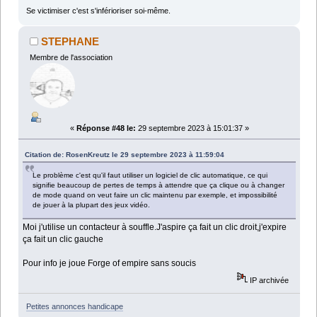
Se victimiser c'est s'inférioriser soi-même.
STEPHANE
Membre de l'association
«
Réponse #48 le:
29 septembre 2023 à 15:01:37 »
Citation de: RosenKreutz le 29 septembre 2023 à 11:59:04
Le problème c'est qu'il faut utiliser un logiciel de clic automatique, ce qui
signifie beaucoup de pertes de temps à attendre que ça clique ou à changer
de mode quand on veut faire un clic maintenu par exemple, et impossibilité
de jouer à la plupart des jeux vidéo.
Moi j'utilise un contacteur à souffle.J'aspire ça fait un clic droit,j'expire
ça fait un clic gauche
Pour info je joue Forge of empire sans soucis
IP archivée
Petites annonces handicape