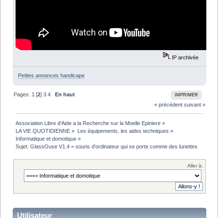
IP archivée
Petites annonces handicape
Pages:
1
[
2
]
3
4
En haut
IMPRIMER
« précédent
suivant »
Association Libre d'Aide a la Recherche sur la Moelle Epiniere
»
LA VIE QUOTIDIENNE
»
Les équipements, les aides techniques
»
Informatique et domotique
»
Sujet:
GlassOuse V1.4 = souris d'ordinateur qui se porte comme des lunettes
Aller à:
Utilisateur