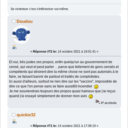
Se victimiser c'est s'inférioriser soi-même.
Doudou
«
Réponse #72 le:
14 octobre 2021 à 19:01:41 »
Et oui, très justes ses propos, enfin quelqu'un au gouvernement de
censé, qui veut et peut parler ... parce-que tellement de gens censés et
compétents qui désirent dire la même chose ne sont pas autorisés à le
faire, se faisant bannir de partout et traités de complotistes.
Ici aussi d'ailleurs, surtout ne rien dire sur les "vaccins", impossible de
dire ce que l'on pense sans se faire aussitôt incendier
Je me souviendrais toujours des propos quasi haineux que j'ai reçus
quand j'ai essayé simplement de donner mon avis
IP archivée
quickie32
«
Réponse #71 le:
14 octobre 2021 à 17:08:19 »