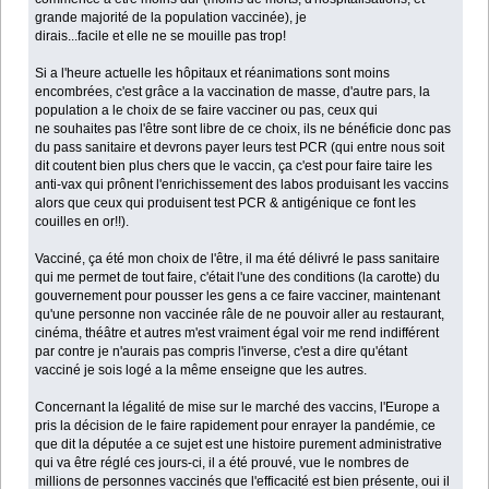
grande majorité de la population vaccinée), je
dirais...facile et elle ne se mouille pas trop!
Si a l'heure actuelle les hôpitaux et réanimations sont moins
encombrées, c'est grâce a la vaccination de masse, d'autre pars, la
population a le choix de se faire vacciner ou pas, ceux qui
ne souhaites pas l'être sont libre de ce choix, ils ne bénéficie donc pas
du pass sanitaire et devrons payer leurs test PCR (qui entre nous soit
dit coutent bien plus chers que le vaccin, ça c'est pour faire taire les
anti-vax qui prônent l'enrichissement des labos produisant les vaccins
alors que ceux qui produisent test PCR & antigénique ce font les
couilles en or!!).
Vacciné, ça été mon choix de l'être, il ma été délivré le pass sanitaire
qui me permet de tout faire, c'était l'une des conditions (la carotte) du
gouvernement pour pousser les gens a ce faire vacciner, maintenant
qu'une personne non vaccinée râle de ne pouvoir aller au restaurant,
cinéma, théâtre et autres m'est vraiment égal voir me rend indifférent
par contre je n'aurais pas compris l'inverse, c'est a dire qu'étant
vacciné je sois logé a la même enseigne que les autres.
Concernant la légalité de mise sur le marché des vaccins, l'Europe a
pris la décision de le faire rapidement pour enrayer la pandémie, ce
que dit la députée a ce sujet est une histoire purement administrative
qui va être réglé ces jours-ci, il a été prouvé, vue le nombres de
millions de personnes vaccinés que l'efficacité est bien présente, oui il