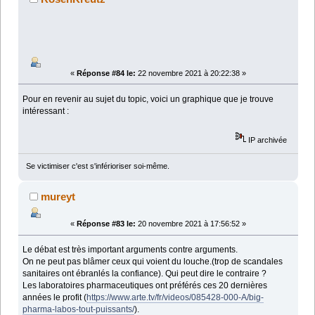
«
Réponse #84 le:
22 novembre 2021 à 20:22:38 »
Pour en revenir au sujet du topic, voici un graphique que je trouve
intéressant :
IP archivée
Se victimiser c'est s'inférioriser soi-même.
mureyt
«
Réponse #83 le:
20 novembre 2021 à 17:56:52 »
Le débat est très important arguments contre arguments.
On ne peut pas blâmer ceux qui voient du louche.(trop de scandales
sanitaires ont ébranlés la confiance). Qui peut dire le contraire ?
Les laboratoires pharmaceutiques ont préférés ces 20 dernières
années le profit (
https://www.arte.tv/fr/videos/085428-000-A/big-
pharma-labos-tout-puissants/
).