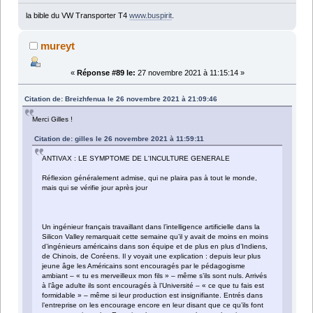
la bible du VW Transporter T4
www.buspirit
.
mureyt
«
Réponse #89 le:
27 novembre 2021 à 11:15:14 »
Citation de: Breizhfenua le 26 novembre 2021 à 21:09:46
Merci Gilles !
Citation de: gilles le 26 novembre 2021 à 11:59:11
ANTIVAX : LE SYMPTOME DE L'INCULTURE GENERALE
Réflexion généralement admise, qui ne plaira pas à tout le monde,
mais qui se vérifie jour après jour
Un ingénieur français travaillant dans l’intelligence artificielle dans la
Silicon Valley remarquait cette semaine qu’il y avait de moins en moins
d’ingénieurs américains dans son équipe et de plus en plus d’Indiens,
de Chinois, de Coréens. Il y voyait une explication : depuis leur plus
jeune âge les Américains sont encouragés par le pédagogisme
ambiant – « tu es merveilleux mon fils » – même s’ils sont nuls. Arrivés
à l’âge adulte ils sont encouragés à l’Université – « ce que tu fais est
formidable » – même si leur production est insignifiante. Entrés dans
l’entreprise on les encourage encore en leur disant que ce qu’ils font