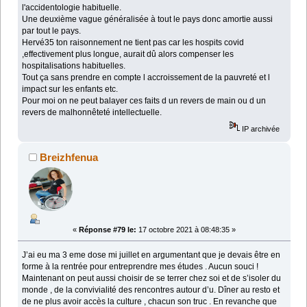
l'accidentologie habituelle.
Une deuxième vague généralisée à tout le pays donc amortie aussi
par tout le pays.
Hervé35 ton raisonnement ne tient pas car les hospits covid
,effectivement plus longue, aurait dû alors compenser les
hospitalisations habituelles.
Tout ça sans prendre en compte l accroissement de la pauvreté et l
impact sur les enfants etc.
Pour moi on ne peut balayer ces faits d un revers de main ou d un
revers de malhonnêteté intellectuelle.
IP archivée
Breizhfenua
«
Réponse #79 le:
17 octobre 2021 à 08:48:35 »
J’ai eu ma 3 eme dose mi juillet en argumentant que je devais être en
forme à la rentrée pour entreprendre mes études . Aucun souci !
Maintenant on peut aussi choisir de se terrer chez soi et de s’isoler du
monde , de la convivialité des rencontres autour d’u. Dîner au resto et
de ne plus avoir accès la culture , chacun son truc . En revanche que