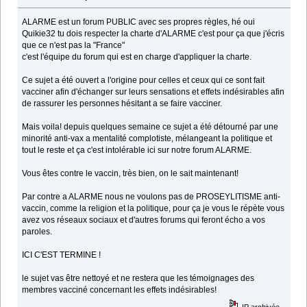
ALARME est un forum PUBLIC avec ses propres règles, hé oui
Quikie32 tu dois respecter la charte d'ALARME c'est pour ça que j'écris
que ce n'est pas la "France"
c'est l'équipe du forum qui est en charge d'appliquer la charte.
Ce sujet a été ouvert a l'origine pour celles et ceux qui ce sont fait
vacciner afin d'échanger sur leurs sensations et effets indésirables afin
de rassurer les personnes hésitant a se faire vacciner.
Mais voila! depuis quelques semaine ce sujet a été détourné par une
minorité anti-vax a mentalité complotiste, mélangeant la politique et
tout le reste et ça c'est intolérable ici sur notre forum ALARME.
Vous êtes contre le vaccin, très bien, on le sait maintenant!
Par contre a ALARME nous ne voulons pas de PROSEYLITISME anti-
vaccin, comme la religion et la politique, pour ça je vous le répète vous
avez vos réseaux sociaux et d'autres forums qui feront écho a vos
paroles.
ICI C'EST TERMINE !
le sujet vas être nettoyé et ne restera que les témoignages des
membres vacciné concernant les effets indésirables!
IP archivée