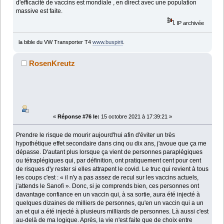
d'efficacité de vaccins est mondiale , en direct avec une population
massive est faite.
IP archivée
la bible du VW Transporter T4
www.buspirit
.
RosenKreutz
«
Réponse #76 le:
15 octobre 2021 à 17:39:21 »
Prendre le risque de mourir aujourd'hui afin d'éviter un très
hypothétique effet secondaire dans cinq ou dix ans, j'avoue que ça me
dépasse. D'autant plus lorsque ça vient de personnes paraplégiques
ou tétraplégiques qui, par définition, ont pratiquement cent pour cent
de risques d'y rester si elles attrapent le covid. Le truc qui revient à tous
les coups c'est : « il n'y a pas assez de recul sur les vaccins actuels,
j'attends le Sanofi ». Donc, si je comprends bien, ces personnes ont
davantage confiance en un vaccin qui, à sa sortie, aura été injecté à
quelques dizaines de milliers de personnes, qu'en un vaccin qui a un
an et qui a été injecté à plusieurs milliards de personnes. Là aussi c'est
au-delà de ma logique. Après, la vie n'est faite que de choix entre