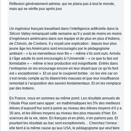
Réflexion généralement admise, qui ne plaira pas à tout le monde,
mais qui se vérifie jour après jour
Un ingénieur français travaillant dans l’intelligence artificielle dans la
Silicon Valley remarquait cette semaine qu’il y avait de moins en moins
d’ingénieurs américains dans son équipe et de plus en plus d’Indiens,
de Chinois, de Coréens. Il y voyait une explication : depuis leur plus
jeune âge les Américains sont encouragés par le pédagogisme
ambiant – « tu es merveilleux mon fils » – même s’ils sont nuls. Arrivés
à l’âge adulte ils sont encouragés à l’Université – « ce que tu fais est
formidable » – même si leur production est insignifiante. Entrés dans
l’entreprise on les encourage encore en leur disant que ce qu’ils font
est « exceptionnel ». Et un jour le couperet tombe : on les vire car on
s’est rendu compte qu’ils étaient très mauvais et que leur insuffisance
remontait à l’acquisition des savoirs fondamentaux. Et on les remplace
par des Indiens.
En France, nous en sommes au même point. Les résultats annuels de
l’étude Pisa sont sans appel : en mathématiques les 5% des meilleurs
élèves d’aujourd’hui sont à peine au niveau des élèves moyens d’il y a
30 ans, et les élèves moyens au niveau des plus mauvais d’hier. En
sciences de la vie, idem. En français et en philo, n’en parlons pas. Et
pourtant les résultats au bac sont exceptionnels… Cherchez l’erreur :
elle tient à la même cause qu’aux USA, le pédagogisme qui veut faire