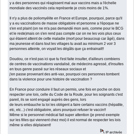
y a des personnes qui réagissent mal aux vaccins mais a l'échelle
mondiale des vaccinés cela représente je crois moins de 1%.
Il n'y a plus de poliomyélite en France et Europe, pourquoi, parce qu'il
y a eu vaccinations de masse obligatoire et personne a l'époque ne
s'en est plaint (on ne m'a pas demandé mon avis, comme pour le BCG
et le reste)mais on s'en rend pas compte car on ne les vois plus ceux
qui étaient atteint de cette maladie (mort pour beaucoup car âgé), dans
ma jeunesse et dans tout les villages tu avait au minimum 2 voir 3
personnes atteinte, on voyait les dégâts que ça entrainait!!
Doudou, ce n'est pas ici que tu t'est faite insulter, d'ailleurs combiens
de centres de vaccinations vandalisé, de médecins agressé, d'insultes
en tous genre passé sur les réseaux sociaux et
j'en passe provenant des anti-vax, pourquoi ces personnes tombent
dans la violence pour une histoire de vaccination ?
En France pour conduire il faut un permis, une fois en poche on dois
respecter une lois, celle du Code de la Route, pour les soignants c'est
pareil, ils se sont engagé auprès des gens, lors
de leurs embauche la loi les obligent a faire certains vaccins (hépatite,
etc, etc...) c'est obligatoire, alors pourquoi refuser le vaccin!!
Même si le personnel médical fait super attention (je prend exemple
sur les filles qui viennent chez moi) il est normal de respecter les lois
même si elles déplaisent!
IP archivée