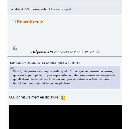
la bible du VW Transporter T4
www.buspirit
.
RosenKreutz
«
Réponse #73 le:
15 octobre 2021 à 12:50:18 »
Citation de: Doudou le 14 octobre 2021 à 19:01:41
Et oui, très justes ses propos, enfin quelqu'un au gouvernement de censé,
qui veut et peut parler ... parce-que tellement de gens censés et compétents
qui désirent dire la même chose ne sont pas autorisés à le faire, se faisant
bannir de partout et traités de complotistes.
Oui, on vit vraiment en dictature !