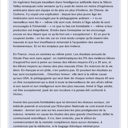
Un ingénieur français travaillant dans l’intelligence artificielle dans la Silicon
Valley remarquait cette semaine qu’il y avait de moins en moins d’ingénieurs
américains dans son équipe et de plus en plus d’Indiens, de Chinois, de
Coréens. Il y voyait une explication : depuis leur plus jeune âge les
Américains sont encouragés par le pédagogisme ambiant – « tu es
merveilleux mon fils » – même s’ils sont nuls. Arrivés à l’âge adulte ils sont
encouragés à l’Université – « ce que tu fais est formidable » – même si leur
production est insignifiante. Entrés dans l’entreprise on les encourage
encore en leur disant que ce qu’ils font est « exceptionnel ». Et un jour le
couperet tombe : on les vire car on s’est rendu compte qu’ils étaient très
mauvais et que leur insuffisance remontait à l’acquisition des savoirs
fondamentaux. Et on les remplace par des Indiens.
En France, nous en sommes au même point. Les résultats annuels de
l’étude Pisa sont sans appel : en mathématiques les 5% des meilleurs élèves
d’aujourd’hui sont à peine au niveau des élèves moyens d’il y a 30 ans, et
les élèves moyens au niveau des plus mauvais d’hier. En sciences de la vie,
idem. En français et en philo, n’en parlons pas. Et pourtant les résultats au
bac sont exceptionnels… Cherchez l’erreur : elle tient à la même cause
qu’aux USA, le pédagogisme qui veut faire de chaque enfant depuis 40 ans
un être exceptionnel qui a droit à toute la bienveillance de ses aînés même
si son savoir et son intelligence sont des plus mauvais. Arrivé à l’âge adulte,
cet être exceptionnel, paré de son inculture n’a jamais été confronté à
l’échec.
Investi des pouvoirs formidables que lui donnent les réseaux sociaux, cet
imbécile patenté et encensé par l’Education Nationale se croit investi d’une
mission : donner son avis sur les avancées les plus prodigieuses de la
science, remettre en cause les études des plus grands chercheurs, défier la
communauté scientifique. Il n’a, bien entendu, pas le début du
commencement de la moindre compétence dans aucun domaine, à
commencer par la médecine, ni le bagage théorique minimal pour