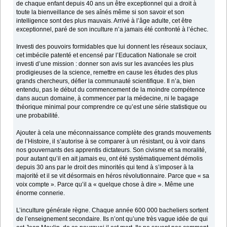
de chaque enfant depuis 40 ans un être exceptionnel qui a droit à
toute la bienveillance de ses aînés même si son savoir et son
intelligence sont des plus mauvais. Arrivé à l’âge adulte, cet être
exceptionnel, paré de son inculture n’a jamais été confronté à l’échec.
Investi des pouvoirs formidables que lui donnent les réseaux sociaux,
cet imbécile patenté et encensé par l’Education Nationale se croit
investi d’une mission : donner son avis sur les avancées les plus
prodigieuses de la science, remettre en cause les études des plus
grands chercheurs, défier la communauté scientifique. Il n’a, bien
entendu, pas le début du commencement de la moindre compétence
dans aucun domaine, à commencer par la médecine, ni le bagage
théorique minimal pour comprendre ce qu’est une série statistique ou
une probabilité.
Ajouter à cela une méconnaissance complète des grands mouvements
de l’Histoire, il s’autorise à se comparer à un résistant, ou à voir dans
nos gouvernants des apprentis dictateurs. Son civisme et sa moralité,
pour autant qu’il en ait jamais eu, ont été systématiquement démolis
depuis 30 ans par le droit des minorités qui tend à s’imposer à la
majorité et il se vit désormais en héros révolutionnaire. Parce que « sa
voix compte ». Parce qu’il a « quelque chose à dire ». Même une
énorme connerie.
L’inculture générale règne. Chaque année 600 000 bacheliers sortent
de l’enseignement secondaire. Ils n’ont qu’une très vague idée de qui