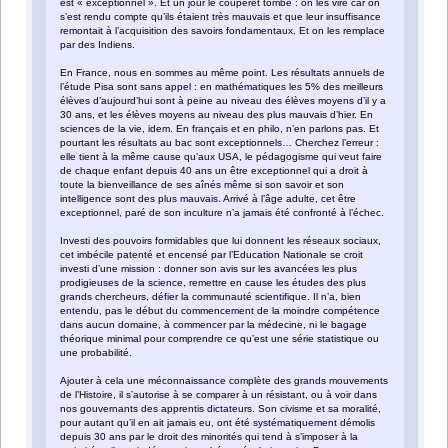
est « exceptionnel ». Et un jour le couperet tombe : on les vire car on
s’est rendu compte qu’ils étaient très mauvais et que leur insuffisance
remontait à l’acquisition des savoirs fondamentaux. Et on les remplace
par des Indiens.
En France, nous en sommes au même point. Les résultats annuels de
l’étude Pisa sont sans appel : en mathématiques les 5% des meilleurs
élèves d’aujourd’hui sont à peine au niveau des élèves moyens d’il y a
30 ans, et les élèves moyens au niveau des plus mauvais d’hier. En
sciences de la vie, idem. En français et en philo, n’en parlons pas. Et
pourtant les résultats au bac sont exceptionnels… Cherchez l’erreur :
elle tient à la même cause qu’aux USA, le pédagogisme qui veut faire
de chaque enfant depuis 40 ans un être exceptionnel qui a droit à
toute la bienveillance de ses aînés même si son savoir et son
intelligence sont des plus mauvais. Arrivé à l’âge adulte, cet être
exceptionnel, paré de son inculture n’a jamais été confronté à l’échec.
Investi des pouvoirs formidables que lui donnent les réseaux sociaux,
cet imbécile patenté et encensé par l’Education Nationale se croit
investi d’une mission : donner son avis sur les avancées les plus
prodigieuses de la science, remettre en cause les études des plus
grands chercheurs, défier la communauté scientifique. Il n’a, bien
entendu, pas le début du commencement de la moindre compétence
dans aucun domaine, à commencer par la médecine, ni le bagage
théorique minimal pour comprendre ce qu’est une série statistique ou
une probabilité.
Ajouter à cela une méconnaissance complète des grands mouvements
de l’Histoire, il s’autorise à se comparer à un résistant, ou à voir dans
nos gouvernants des apprentis dictateurs. Son civisme et sa moralité,
pour autant qu’il en ait jamais eu, ont été systématiquement démolis
depuis 30 ans par le droit des minorités qui tend à s’imposer à la