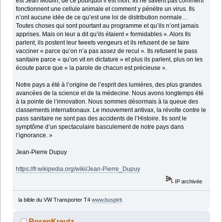
est Jean Moulin, de ce pourquoi il est mort. Ils ne savent pas comment
fonctionnent une cellule animale et comment y pénètre un virus. Ils
n’ont aucune idée de ce qu’est une loi de distribution normale…
Toutes choses qui sont pourtant au programme et qu’ils n’ont jamais
apprises. Mais on leur a dit qu’ils étaient « formidables ». Alors Ils
parlent, ils postent leur tweets vengeurs et ils refusent de se faire
vacciner « parce qu’on n’a pas assez de recul ». Ils refusent le pass
sanitaire parce « qu’on vit en dictature » et plus ils parlent, plus on les
écoute parce que « la parole de chacun est précieuse ».
Notre pays a été à l’origine de l’esprit des lumières, des plus grandes
avancées de la science et de la médecine. Nous avons longtemps été
à la pointe de l’innovation. Nous sommes désormais à la queue des
classements internationaux. Le mouvement antivax, la révolte contre le
pass sanitaire ne sont pas des accidents de l’Histoire. Ils sont le
symptôme d’un spectaculaire basculement de notre pays dans
l’ignorance. »
Jean-Pierre Dupuy
https://fr.wikipedia.org/wiki/Jean-Pierre_Dupuy
IP archivée
la bible du VW Transporter T4
www.buspirit
.
RosenKreutz