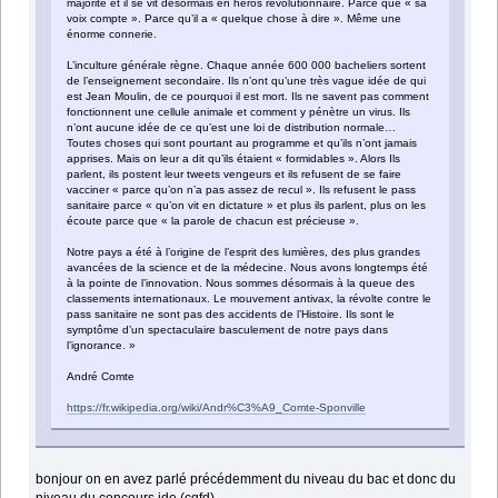
majorité et il se vit désormais en héros révolutionnaire. Parce que « sa
voix compte ». Parce qu’il a « quelque chose à dire ». Même une
énorme connerie.
L’inculture générale règne. Chaque année 600 000 bacheliers sortent
de l’enseignement secondaire. Ils n’ont qu’une très vague idée de qui
est Jean Moulin, de ce pourquoi il est mort. Ils ne savent pas comment
fonctionnent une cellule animale et comment y pénètre un virus. Ils
n’ont aucune idée de ce qu’est une loi de distribution normale…
Toutes choses qui sont pourtant au programme et qu’ils n’ont jamais
apprises. Mais on leur a dit qu’ils étaient « formidables ». Alors Ils
parlent, ils postent leur tweets vengeurs et ils refusent de se faire
vacciner « parce qu’on n’a pas assez de recul ». Ils refusent le pass
sanitaire parce « qu’on vit en dictature » et plus ils parlent, plus on les
écoute parce que « la parole de chacun est précieuse ».
Notre pays a été à l’origine de l’esprit des lumières, des plus grandes
avancées de la science et de la médecine. Nous avons longtemps été
à la pointe de l’innovation. Nous sommes désormais à la queue des
classements internationaux. Le mouvement antivax, la révolte contre le
pass sanitaire ne sont pas des accidents de l’Histoire. Ils sont le
symptôme d’un spectaculaire basculement de notre pays dans
l’ignorance. »
André Comte
https://fr.wikipedia.org/wiki/Andr%C3%A9_Comte-Sponville
bonjour on en avez parlé précédemment du niveau du bac et donc du