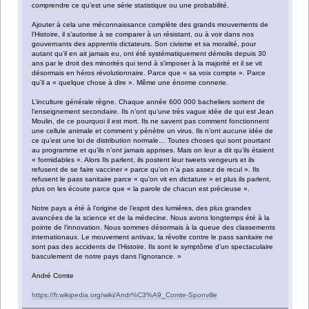
comprendre ce qu’est une série statistique ou une probabilité.
Ajouter à cela une méconnaissance complète des grands mouvements de
l’Histoire, il s’autorise à se comparer à un résistant, ou à voir dans nos
gouvernants des apprentis dictateurs. Son civisme et sa moralité, pour
autant qu’il en ait jamais eu, ont été systématiquement démolis depuis 30
ans par le droit des minorités qui tend à s’imposer à la majorité et il se vit
désormais en héros révolutionnaire. Parce que « sa voix compte ». Parce
qu’il a « quelque chose à dire ». Même une énorme connerie.
L’inculture générale règne. Chaque année 600 000 bacheliers sortent de
l’enseignement secondaire. Ils n’ont qu’une très vague idée de qui est Jean
Moulin, de ce pourquoi il est mort. Ils ne savent pas comment fonctionnent
une cellule animale et comment y pénètre un virus. Ils n’ont aucune idée de
ce qu’est une loi de distribution normale… Toutes choses qui sont pourtant
au programme et qu’ils n’ont jamais apprises. Mais on leur a dit qu’ils étaient
« formidables ». Alors Ils parlent, ils postent leur tweets vengeurs et ils
refusent de se faire vacciner « parce qu’on n’a pas assez de recul ». Ils
refusent le pass sanitaire parce « qu’on vit en dictature » et plus ils parlent,
plus on les écoute parce que « la parole de chacun est précieuse ».
Notre pays a été à l’origine de l’esprit des lumières, des plus grandes
avancées de la science et de la médecine. Nous avons longtemps été à la
pointe de l’innovation. Nous sommes désormais à la queue des classements
internationaux. Le mouvement antivax, la révolte contre le pass sanitaire ne
sont pas des accidents de l’Histoire. Ils sont le symptôme d’un spectaculaire
basculement de notre pays dans l’ignorance. »
André Comte
https://fr.wikipedia.org/wiki/Andr%C3%A9_Comte-Sponville