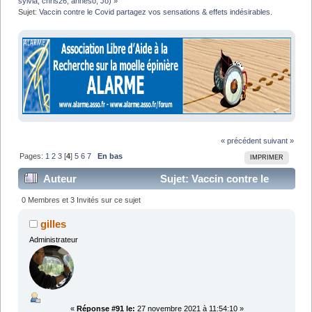
sylvia
,
chris26
,
anneso
,
Jo
) »
Sujet:
Vaccin contre le Covid partagez vos sensations & effets indésirables.
« précédent
suivant »
Pages:
1
2
3
[
4
]
5
6
7
En bas
IMPRIMER
Auteur
Sujet: Vaccin contre le
Covid partagez vos sensations & effets indésirables.
0 Membres et 3 Invités sur ce sujet
(Lu 149026 fois)
gilles
Administrateur
«
Réponse #91 le:
27 novembre 2021 à 11:54:10 »