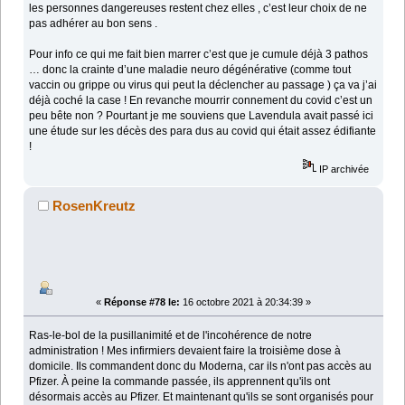
les personnes dangereuses restent chez elles , c’est leur choix de ne
pas adhérer au bon sens .
Pour info ce qui me fait bien marrer c’est que je cumule déjà 3 pathos
… donc la crainte d’une maladie neuro dégénérative (comme tout
vaccin ou grippe ou virus qui peut la déclencher au passage ) ça va j’ai
déjà coché la case ! En revanche mourrir connement du covid c’est un
peu bête non ? Pourtant je me souviens que Lavendula avait passé ici
une étude sur les décès des para dus au covid qui était assez édifiante
!
IP archivée
RosenKreutz
«
Réponse #78 le:
16 octobre 2021 à 20:34:39 »
Ras-le-bol de la pusillanimité et de l'incohérence de notre
administration ! Mes infirmiers devaient faire la troisième dose à
domicile. Ils commandent donc du Moderna, car ils n'ont pas accès au
Pfizer. À peine la commande passée, ils apprennent qu'ils ont
désormais accès au Pfizer. Et maintenant qu'ils se sont organisés pour