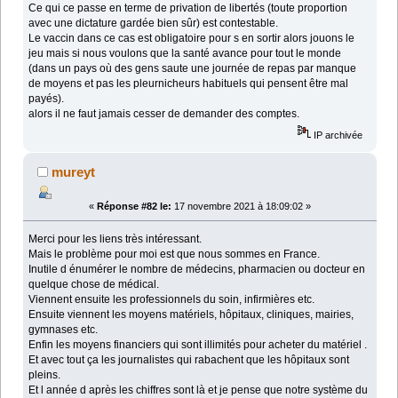
Ce qui ce passe en terme de privation de libertés (toute proportion
avec une dictature gardée bien sûr) est contestable.
Le vaccin dans ce cas est obligatoire pour s en sortir alors jouons le
jeu mais si nous voulons que la santé avance pour tout le monde
(dans un pays où des gens saute une journée de repas par manque
de moyens et pas les pleurnicheurs habituels qui pensent être mal
payés).
alors il ne faut jamais cesser de demander des comptes.
IP archivée
mureyt
«
Réponse #82 le:
17 novembre 2021 à 18:09:02 »
Merci pour les liens très intéressant.
Mais le problème pour moi est que nous sommes en France.
Inutile d énumérer le nombre de médecins, pharmacien ou docteur en
quelque chose de médical.
Viennent ensuite les professionnels du soin, infirmières etc.
Ensuite viennent les moyens matériels, hôpitaux, cliniques, mairies,
gymnases etc.
Enfin les moyens financiers qui sont illimités pour acheter du matériel .
Et avec tout ça les journalistes qui rabachent que les hôpitaux sont
pleins.
Et l année d après les chiffres sont là et je pense que notre système du