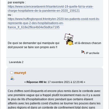
par exemple :
https://www.sciencesetavenir.fr/sante/covid-19-quelle-fut-la-vraie-
charge-hospitaliere-de-la-pandemie-en-2020_159121
ou :
https://www.huffingtonpost.fr/entry/en-2020-les-patients-covid-nont-ils-
represente-que-2-des-hospitalisations-en-
france_fr_618e2f9ce4b04e5bdfce7195
De quoi se demander qui manipule qui
, et là-dessus chacun
doit pouvoir se faire son propre avis !!
IP archivée
Lavandula 2
mureyt
«
Réponse #80 le:
17 novembre 2021 à 12:23:46 »
Ces chiffres sont éloquents et encore plus remis dans le contexte avec
une première vague qui a frappé plutôt localement mais ou il y a aussi
le plus de lits d'hospitalisation donc pendant que certains étaient
affairés avec les patients covid d'autres se tourner les pouces dans les
autres régions et dans un contexte de confinement total donc sans