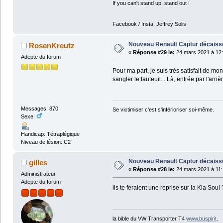
If you can't stand up, stand out !
Facebook / Insta: Jeffrey Solis
Nouveau Renault Captur décaissé
RosenKreutz
«
Réponse #29 le:
24 mars 2021 à 12:
Adepte du forum
Pour ma part, je suis très satisfait de mon
sangler le fauteuil... Là, entrée par l'arr
Messages: 870
Se victimiser c'est s'inférioriser soi-même.
Sexe:
Handicap: Tétraplégique
Niveau de lésion: C2
Nouveau Renault Captur décaissé
gilles
«
Réponse #28 le:
24 mars 2021 à 11:
Administrateur
Adepte du forum
ils te feraient une reprise sur la Kia Soul 
la bible du VW Transporter T4
www.buspirit
.