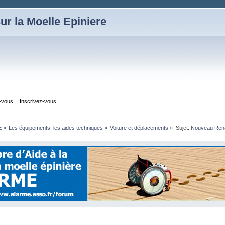
ur la Moelle Epiniere
z-vous
Inscrivez-vous
E
»
Les équipements, les aides techniques
»
Voiture et déplacements
»
Sujet:
Nouveau Renau