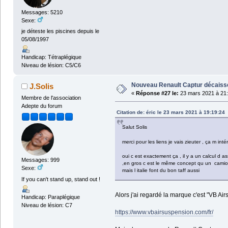
Messages: 5210
Sexe:
je déteste les piscines depuis le
05/08/1997
Handicap: Tétraplégique
Niveau de lésion: C5/C6
Nouveau Renault Captur décaissé
J.Solis
«
Réponse #27 le:
23 mars 2021 à 21:
Membre de l'association
Adepte du forum
Citation de: éric le 23 mars 2021 à 19:19:24
Salut Solis
merci pour les liens je vais zieuter , ça m in
oui c est exactement ça , il y a un calcul d as
Messages: 999
,en gros c est le même concept qu un camions
Sexe:
mais l italie font du bon taff aussi
If you can't stand up, stand out !
Alors j'ai regardé la marque c'est "VB Ai
Handicap: Paraplégique
Niveau de lésion: C7
https://www.vbairsuspension.com/fr/