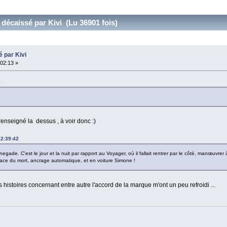
décaissé par Kivi (Lu 36901 fois)
 par Kivi
02:13 »
5
enseigné la dessus , à voir donc :)
12:39:42
gade. C'est le jour et la nuit par rapport au Voyager, où il fallait rentrer par le côté, manœuvrer à l
a place du mort, ancrage automatique, et en voiture Simone !
 histoires concernant entre autre l'accord de la marque m'ont un peu refroidi ...