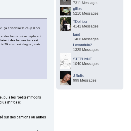
7311 Messages
gilles
5210 Messages
TDelrieu
4142 Messages
 ça dois valoir le coup d oeil ,
farid
, et des fonds qui se déplacent
1408 Messages
nduisent des bennes tous est
epuis 20 ans c est dingue , mais
Lavandula2
1325 Messages
STEPHANE
1040 Messages
J.Solis
999 Messages
e, puis les "petites" modifs
lus d'infos ici
lisé sur des camions ou autres