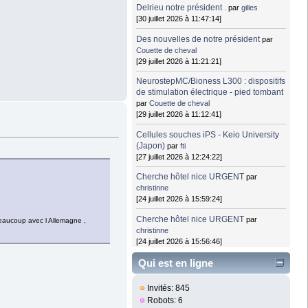
Delrieu notre président .
par
gilles
[30 juillet 2026 à 11:47:14]
Des nouvelles de notre président
par
Couette de cheval
[29 juillet 2026 à 11:21:21]
NeurostepMC/Bioness L300 : dispositifs
de stimulation électrique - pied tombant
par
Couette de cheval
[29 juillet 2026 à 11:12:41]
Cellules souches iPS - Keio University
(Japon)
par
fti
[27 juillet 2026 à 12:24:22]
Cherche hôtel nice URGENT
par
christinne
[24 juillet 2026 à 15:59:24]
Cherche hôtel nice URGENT
par
beaucoup avec l Allemagne ,
christinne
[24 juillet 2026 à 15:56:46]
Qui est en ligne
Invités: 845
Robots: 6