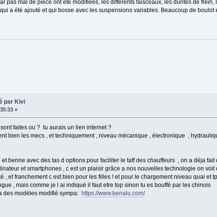
car pas mal de pièce ont été modifiées, les différents faisceaux, les durites de frei
ette qui a été ajouté et qui bosse avec les suspensions variables. Beaucoup de boulo
 par Kivi
35:33 »
ont faites ou ? tu aurais un lien internet ?
ossent bien les mecs , et techniquement , niveau mécanique , électronique , hydrau
 benne avec des tas d options pour faciliter le taff des chauffeurs , on a déja fait
ateur et smartphones , c est un plaisir grâce a nos nouvelles technologie on voit
é , et franchement c est bien pour les filles ! et pour le chargement niveau quai et t
ingue , mais comme je l ai indiqué il faut etre top sinon tu es bouffé par les chinois
 y a des modèles modifié sympa:
https://www.benalu.com/