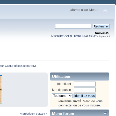
alarme.asso.fr/forum
Nouvelles:
INSCRIPTION AU FORUM ALARME cliquez ici
lt Captur décaissé par Kivi 
Utilisateur
Identifiant:
Mot de passe:
Bienvenue,
Invité
. Merci de
vous
connecter
ou de
vous inscrire
.
Menu forum
« précédent
suivant »