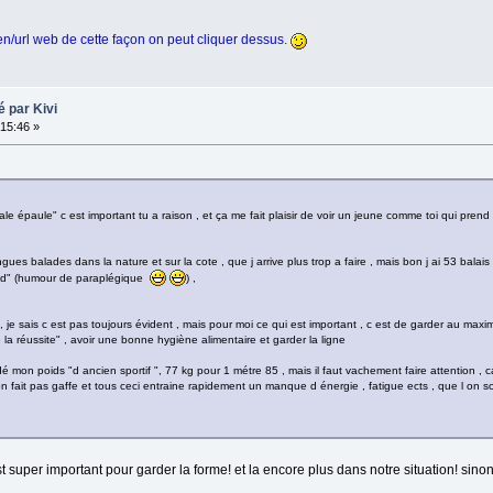
en/url web de cette façon on peut cliquer dessus.
 par Kivi
15:46 »
le épaule" c est important tu a raison , et ça me fait plaisir de voir un jeune comme toi qui prend 
ngues balades dans la nature et sur la cote , que j arrive plus trop a faire , mais bon j ai 53 balai
"pied" (humour de paraplégique
) ,
 je sais c est pas toujours évident , mais pour moi ce qui est important , c est de garder au maxim
e la réussite" , avoir une bonne hygiène alimentaire et garder la ligne
dé mon poids "d ancien sportif ", 77 kg pour 1 métre 85 , mais il faut vachement faire attention , 
ait pas gaffe et tous ceci entraine rapidement un manque d énergie , fatigue ects , que l on sois
'est super important pour garder la forme! et la encore plus dans notre situation! sino