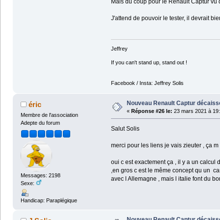
Mais du coup pour le Renault Captur vu que
J'attend de pouvoir le tester, il devrait 
Jeffrey
If you can't stand up, stand out !
Facebook / Insta: Jeffrey Solis
Nouveau Renault Captur décaissé
éric
«
Réponse #26 le:
23 mars 2021 à 19:
Membre de l'association
Adepte du forum
Salut Solis
merci pour les liens je vais zieuter , ça
oui c est exactement ça , il y a un calcul 
,en gros c est le même concept qu un cam
Messages: 2198
avec l Allemagne , mais l italie font du bo
Sexe:
Handicap: Paraplégique
Nouveau Renault Captur décaissé