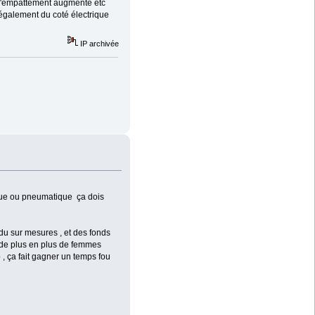
n, l'empattement augmenté etc
t également du coté électrique
IP archivée
lique ou pneumatique ça dois
 du sur mesures , et des fonds
 de plus en plus de femmes
p , ça fait gagner un temps fou