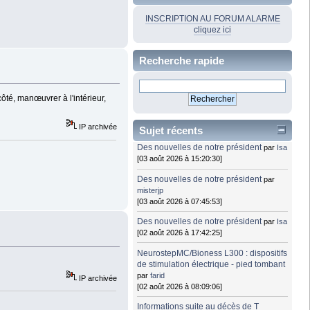
INSCRIPTION AU FORUM ALARME
cliquez ici
Recherche rapide
 côté, manœuvrer à l'intérieur,
IP archivée
Sujet récents
Des nouvelles de notre président
par
Isa
[03 août 2026 à 15:20:30]
Des nouvelles de notre président
par
misterjp
[03 août 2026 à 07:45:53]
Des nouvelles de notre président
par
Isa
[02 août 2026 à 17:42:25]
NeurostepMC/Bioness L300 : dispositifs
de stimulation électrique - pied tombant
par
farid
IP archivée
[02 août 2026 à 08:09:06]
Informations suite au décès de T