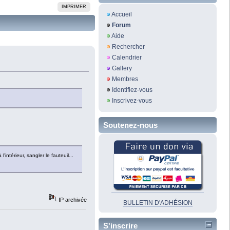
IMPRIMER
Accueil
Forum
Aide
Rechercher
Calendrier
Gallery
Membres
Identifiez-vous
Inscrivez-vous
Soutenez-nous
'intérieur, sangler le fauteuil...
IP archivée
BULLETIN D'ADHÉSION
S'inscrire