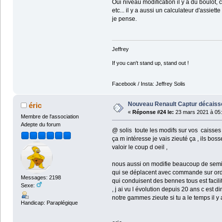
Oui niveau modification il y a du boulot, 
etc... il y a aussi un calculateur d'assi
je pense.
Jeffrey
If you can't stand up, stand out !
Facebook / Insta: Jeffrey Solis
Nouveau Renault Captur décaissé
éric
«
Réponse #24 le:
23 mars 2021 à 05:
Membre de l'association
Adepte du forum
@ solis toute les modifs sur vos caisses s
ça m intéresse je vais zieuté ça , ils b
valoir le coup d oeil ,
nous aussi on modifie beaucoup de semi et
qui se déplacent avec commande sur ordin
Messages: 2198
qui conduisent des bennes tous est facilit
Sexe:
, j ai vu l évolution depuis 20 ans c est d
notre gammes zieute si tu a le temps il
Handicap: Paraplégique