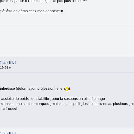
 c'est passé à l'électrique je n'ai pas plus d'infos ^^
bientôt être en démo chez mon adaptateur.
 par Kivi
19:24 »
 m intéresse (déformation professionnelle
)
d assiette de poids , de stabilité , pour la suspension et le freinage
ions ou une semi remorques , mais en plus petit , les boites tu en as plusieurs , 
n taff aussi
 par Kivi