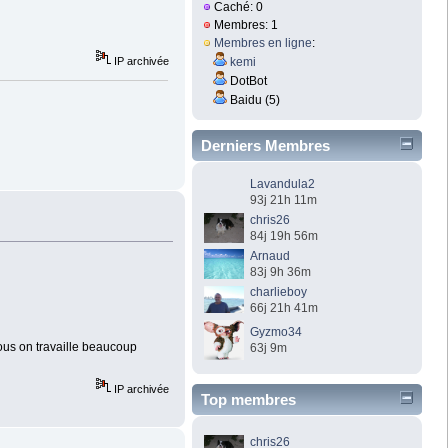
Caché: 0
Membres: 1
Membres en ligne
:
kemi
IP archivée
DotBot
Baidu (5)
Derniers Membres
Lavandula2
93j 21h 11m
chris26
84j 19h 56m
Arnaud
83j 9h 36m
charlieboy
66j 21h 41m
Gyzmo34
nous on travaille beaucoup
63j 9m
IP archivée
Top membres
chris26