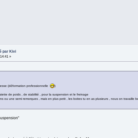
 par Kivi
14:41 »
téresse (déformation professionnelle
)
siette de poids , de stabilité , pour la suspension et le freinage
 ou une semi remorques , mais en plus petit , les boites tu en as plusieurs , nous on travaille 
rsuspension"