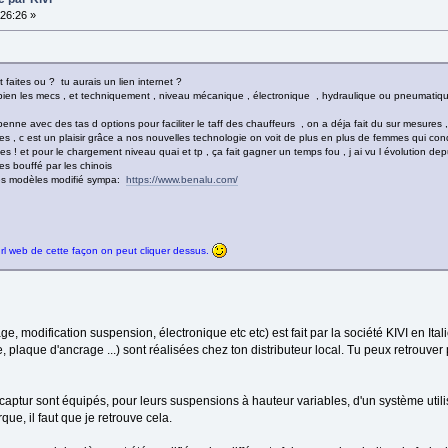
26:26 »
 faites ou ? tu aurais un lien internet ?
t bien les mecs , et techniquement , niveau mécanique , électronique , hydraulique ou pneumatique
nne avec des tas d options pour faciliter le taff des chauffeurs , on a déja fait du sur mesures 
 , c est un plaisir grâce a nos nouvelles technologie on voit de plus en plus de femmes qui co
illes ! et pour le chargement niveau quai et tp , ça fait gagner un temps fou , j ai vu l évolution d
 es bouffé par les chinois
 des modèles modifié sympa:
https://www.benalu.com/
url web de cette façon on peut cliquer dessus.
e, modification suspension, électronique etc etc) est fait par la société KIVI en Itali
 plaque d'ancrage ...) sont réalisées chez ton distributeur local. Tu peux retrouver p
t captur sont équipés, pour leurs suspensions à hauteur variables, d'un système uti
que, il faut que je retrouve cela.