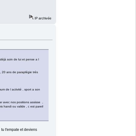
IP archivée
déjà soin de lui et pense a l
s , 20 ans de paraplégie trés
um de l activité , sport a son
car avec nos positions assisse ,
 handi ou valide , c est pareil
n tu t'empate et deviens