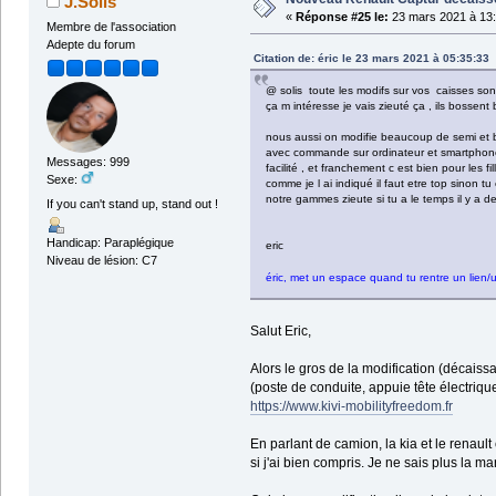
J.Solis
«
Réponse #25 le:
23 mars 2021 à 13:
Membre de l'association
Adepte du forum
Citation de: éric le 23 mars 2021 à 05:35:33
@ solis toute les modifs sur vos caisses sont
ça m intéresse je vais zieuté ça , ils bossen
nous aussi on modifie beaucoup de semi et be
avec commande sur ordinateur et smartphones
Messages: 999
facilité , et franchement c est bien pour les f
Sexe:
comme je l ai indiqué il faut etre top sinon tu
notre gammes zieute si tu a le temps il y a
If you can't stand up, stand out !
Handicap: Paraplégique
eric
Niveau de lésion: C7
éric, met un espace quand tu rentre un lien/
Salut Eric,
Alors le gros de la modification (décaissag
(poste de conduite, appuie tête électrique,
https://www.kivi-mobilityfreedom.fr
En parlant de camion, la kia et le renaul
si j'ai bien compris. Je ne sais plus la mar