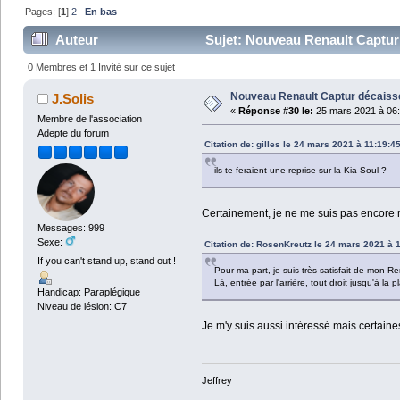
Pages: [
1
]
2
En bas
Auteur
Sujet: Nouveau Renault Captur 
0 Membres et 1 Invité sur ce sujet
Nouveau Renault Captur décaissé
J.Solis
«
Réponse #30 le:
25 mars 2021 à 06:
Membre de l'association
Adepte du forum
Citation de: gilles le 24 mars 2021 à 11:19:4
ils te feraient une reprise sur la Kia Soul ?
Certainement, je ne me suis pas encore r
Messages: 999
Sexe:
Citation de: RosenKreutz le 24 mars 2021 à 
If you can't stand up, stand out !
Pour ma part, je suis très satisfait de mon Rene
Là, entrée par l'arrière, tout droit jusqu'à l
Handicap: Paraplégique
Niveau de lésion: C7
Je m'y suis aussi intéressé mais certaines
Jeffrey