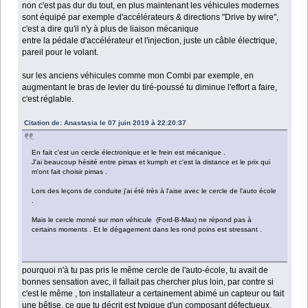
non c'est pas dur du tout, en plus maintenant les véhicules modernes
sont équipé par exemple d'accélérateurs & directions "Drive by wire",
c'est a dire qu'il n'y à plus de liaison mécanique
entre la pédale d'accélérateur et l'injection, juste un câble électrique,
pareil pour le volant.
sur les anciens véhicules comme mon Combi par exemple, en
augmentant le bras de levier du tiré-poussé tu diminue l'effort a faire,
c'est réglable.
Citation de: Anastasia le 07 juin 2019 à 22:20:37
En fait c'est un cercle électronique et le frein est mécanique .
J'ai beaucoup hésité entre pimas et kumph et c'est la distance et le prix qui
m'ont fait choisir pimas .
Lors des leçons de conduite j'ai été très à l'aise avec le cercle de l'auto école
.
Mais le cercle monté sur mon véhicule (Ford-B-Max) ne répond pas à
certains moments . Et le dégagement dans les rond poins est stressant .
pourquoi n'à tu pas pris le même cercle de l'auto-école, tu avait de
bonnes sensation avec, il fallait pas chercher plus loin, par contre si
c'est le même , ton installateur a certainement abimé un capteur ou fait
une bêtise, ce que tu décrit est typique d'un composant défectueux,