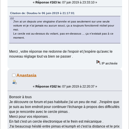
«
Réponse #163 le:
07 juin 2019 à 23:33:10 »
Citation de: Doudou le 06 juin 2019 à 21:17:01
J'en ai un depuis une vingtaine d'année et pas seulement sur une seule
voiture et je n'ai jamais eu aucun souci, ça a toujours fonctionné nickel pour
moi.
Le cercle est au-dessus du volant, pas en-dessous ... ça n'existait pas à ce
moment.
Merci , votre réponse me redonne de l'espoir et j'espère qu'avec le
nouveau réglage tout va bien se passer .
IP archivée
Anastasia
«
Réponse #162 le:
07 juin 2019 à 22:20:37 »
Bonsoir à tous
Je découvre ce forum et pas habituée j'ai un peu de mal . J'espère que
je suis au bon endroit pour continuer l'échange à propos des difficultés
que je rencontre avec le cercle pimas .
Merci pour vos réponses .
En fait c'est un cercle électronique et le frein est mécanique .
J'ai beaucoup hésité entre pimas et kumph et c'est la distance et le prix