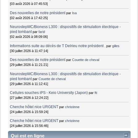
[03 août 2026 à 07:45:53]
Des nouvelles de notre président
par
Isa
[02 août 2026 à 17:42:25]
NeurostepMC/Bioness L300 : dispositifs de stimulation électrique -
pied tombant
par
farid
[02 août 2026 à 08:09:06]
Informations suite au décès de T Delrieu notre président .
par
gilles
[30 juillet 2026 à 11:47:14]
Des nouvelles de notre président
par
Couette de cheval
[29 juillet 2026 à 11:21:21]
NeurostepMC/Bioness L300 : dispositifs de stimulation électrique -
pied tombant
par
Couette de cheval
[29 juillet 2026 à 11:12:41]
Cellules souches iPS - Keio University (Japon)
par
fti
[27 juillet 2026 à 12:24:22]
Cherche hôtel nice URGENT
par
christinne
[24 juillet 2026 à 15:59:24]
Cherche hôtel nice URGENT
par
christinne
[24 juillet 2026 à 15:56:46]
Qui est en ligne