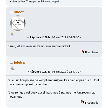
la bible du VW Transporter T4
www.buspirit
.
shoot
«
Réponse #168 le:
08 juin 2019 à 14:09:30 »
pareil, 20 ans avec un kempf mécanique nickel!
IP archivée
letetra
«
Réponse #167 le:
08 juin 2019 à 12:47:30 »
j'ai eu un tiré-poissé de kempf
mécanique
, très bien et pas dur du tout
mais que kempf est hyper cher!
l'électronique est doux aussi mais mes 2 pannes me font revenir au
mécanique
IP archivée