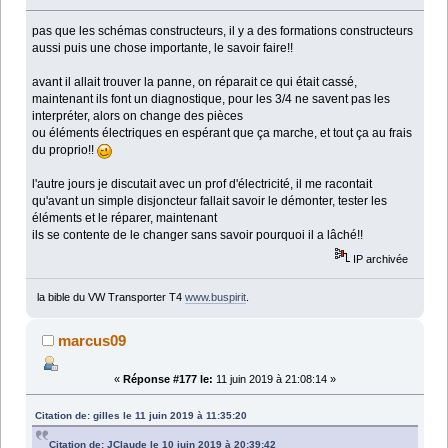
pas que les schémas constructeurs, il y a des formations constructeurs
aussi puis une chose importante, le savoir faire!!
avant il allait trouver la panne, on réparait ce qui était cassé,
maintenant ils font un diagnostique, pour les 3/4 ne savent pas les
interpréter, alors on change des pièces
ou éléments électriques en espérant que ça marche, et tout ça au frais
du proprio!!
l'autre jours je discutait avec un prof d'électricité, il me racontait
qu'avant un simple disjoncteur fallait savoir le démonter, tester les
éléments et le réparer, maintenant
ils se contente de le changer sans savoir pourquoi il a lâché!!
IP archivée
la bible du VW Transporter T4
www.buspirit
.
marcus09
«
Réponse #177 le:
11 juin 2019 à 21:08:14 »
Citation de: gilles le 11 juin 2019 à 11:35:20
Citation de: JClaude le 10 juin 2019 à 20:39:42