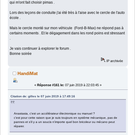
qui m'ont fait choisir pimas .
Lors des leçons de conduite j'ai été très à l'aise avec le cercle de l'auto
école .
Mais le cercle monté sur mon véhicule (Ford-B-Max) ne répond pas à
certains moments . Et le dégagement dans les rond poins est stressant
.
Je vais continuer à explorer le forum .
Bonne soirée
IP archivée
HandiMat
«
Réponse #161 le:
07 juin 2019 à 22:03:45 »
Citation de: gilles le 07 juin 2019 à 17:49:16
Anastasia, c'est un accélérateur électronique ou manuel ?
c'est pour cette raison que je suis toujours en système mécanique, pas de
pannes et s'il y a un soucis n'importe quel bon bricoleur ou mécano peut
réparer.