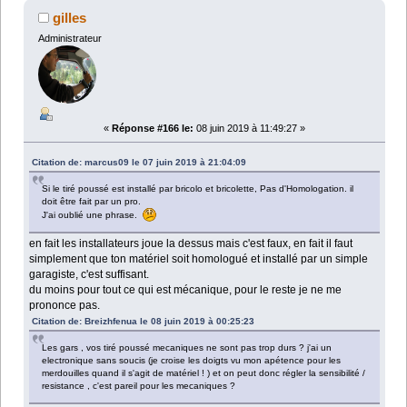
gilles
Administrateur
«
Réponse #166 le:
08 juin 2019 à 11:49:27 »
Citation de: marcus09 le 07 juin 2019 à 21:04:09
Si le tiré poussé est installé par bricolo et bricolette, Pas d'Homologation. il
doit être fait par un pro.
J'ai oublié une phrase.
en fait les installateurs joue la dessus mais c'est faux, en fait il faut
simplement que ton matériel soit homologué et installé par un simple
garagiste, c'est suffisant.
du moins pour tout ce qui est mécanique, pour le reste je ne me
prononce pas.
Citation de: Breizhfenua le 08 juin 2019 à 00:25:23
Les gars , vos tiré poussé mecaniques ne sont pas trop durs ? j'ai un
electronique sans soucis (je croise les doigts vu mon apétence pour les
merdouilles quand il s'agit de matériel ! ) et on peut donc régler la sensibilité /
resistance , c'est pareil pour les mecaniques ?