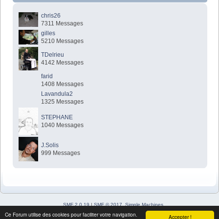
chris26
7311 Messages
gilles
5210 Messages
TDelrieu
4142 Messages
farid
1408 Messages
Lavandula2
1325 Messages
STEPHANE
1040 Messages
J.Solis
999 Messages
SMF 2.0.19
|
SMF © 2017
,
Simple Machines
Simple Audio Video Embedder
Ce Forum utilise des cookies pour faciliter votre navigation.
Accepter !
SimplePortal 2.3.7 © 2008-2026, SimplePortal