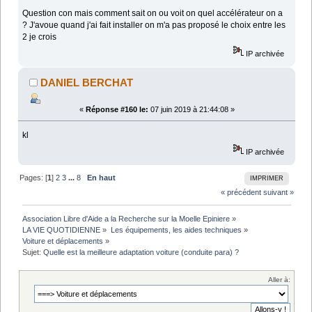
Question con mais comment sait on ou voit on quel accélérateur on a
? J'avoue quand j'ai fait installer on m'a pas proposé le choix entre les
2 je crois
IP archivée
DANIEL BERCHAT
«
Réponse #160 le:
07 juin 2019 à 21:44:08 »
kl
IP archivée
Pages: [
1
]
2
3
...
8
En haut
IMPRIMER
« précédent
suivant »
Association Libre d'Aide a la Recherche sur la Moelle Epiniere
»
LA VIE QUOTIDIENNE
»
Les équipements, les aides techniques
»
Voiture et déplacements
»
Sujet:
Quelle est la meilleure adaptation voiture (conduite para) ?
Aller à: