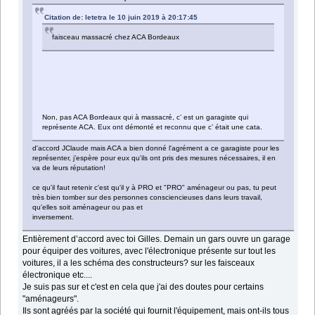
Citation de: letetra le 10 juin 2019 à 20:17:45
faisceau massacré chez ACA Bordeaux
Non, pas ACA Bordeaux qui à massacré, c’ est un garagiste qui
représente ACA. Eux ont démonté et reconnu que c’ était une cata.
d'accord JClaude mais ACA a bien donné l'agrément a ce garagiste pour les
représenter, j’espère pour eux qu'ils ont pris des mesures nécessaires, il en
va de leurs réputation!
ce qu'il faut retenir c'est qu'il y à PRO et "PRO" aménageur ou pas, tu peut
très bien tomber sur des personnes consciencieuses dans leurs travail,
qu'elles soit aménageur ou pas et
inversement.
Entièrement d’accord avec toi Gilles. Demain un gars ouvre un garage
pour équiper des voitures, avec l'électronique présente sur tout les
voitures, il a les schéma des constructeurs? sur les faisceaux
électronique etc....
Je suis pas sur et c'est en cela que j'ai des doutes pour certains
"aménageurs".
Ils sont agréés par la société qui fournit l'équipement, mais ont-ils tous