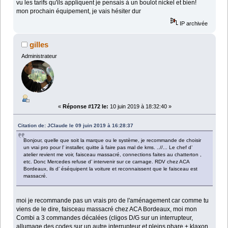
vu les tarifs qu'ils appliquent je pensais à un boulot nickel et bien!
mon prochain équipement, je vais hésiter dur
IP archivée
gilles
Administrateur
«
Réponse #172 le:
10 juin 2019 à 18:32:40 »
Citation de: JClaude le 09 juin 2019 à 16:28:37
Bonjour, quelle que soit la marque ou le système, je recommande de choisir
un vrai pro pour l’ installer, quitte à faire pas mal de kms. ..//... Le chef d’
atelier revient me voir, faisceau massacré, connections faites au chatterton ,
etc. Donc Mercedes refuse d’ intervenir sur ce carnage. RDV chez ACA
Bordeaux, ils d’ éséquipent la voiture et reconnaissent que le faisceau est
massacré.
moi je recommande pas un vrais pro de l'aménagement car comme tu
viens de le dire, faisceau massacré chez ACA Bordeaux, moi mon
Combi a 3 commandes décalées (cligos D/G sur un interrupteur,
allumage des codes sur un autre interrupteur et pleins phare + klaxon