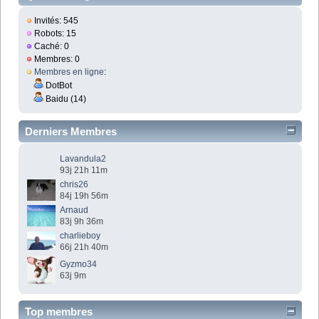
Invités: 545
Robots: 15
Caché: 0
Membres: 0
Membres en ligne
:
DotBot
Baidu (14)
Derniers Membres
Lavandula2
93j 21h 11m
chris26
84j 19h 56m
Arnaud
83j 9h 36m
charlieboy
66j 21h 40m
Gyzmo34
63j 9m
Top membres