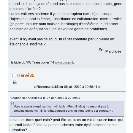
quand tu dit que ça ne répond pas, le moteur a tendance a caler, genre
le moteur s’arrête ?
sur les voitures moderne il y a un interrupteur (switch) qui coupe
l'injection quand tu freine, il fonctionne en collaboration avec le switch
(ça porte un autre nom mais on fait simple) d'accélérateur , s'ils sont
pas bien en adéquation tu peut avoir ce genre de problèmes.
avant, il n'y avait pas de souci, tu l'à fait conduire par un valide en
éteignant le système ?
IP archivée
la bible du VW Transporter T4
www.buspirit
.
Hervé35
«
Réponse #165 le:
08 juin 2019 à 10:56:41 »
Citation de: Anastasia le 07 juin 2019 à 22:20:37
Mais le cercle monté sur mon véhicule (Ford-B-Max) ne répond pas à
certains moments . Et le dégagement dans les rond poins est stressant .
tu habites dans quel coin? peut-être qu tu as un voisin sur ce forum qui
pourrait t'aider à faire la part des choses entre dysfonctionnement et
utilisation?