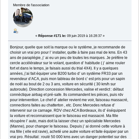
Membre de l'association
«
Réponse #171 le:
09 juin 2019 à 16:28:37 »
Bonjour, quelle que soit la marque ou le système, je recommande de
choisir un vrai pro pour l’ installer, quitte à faire pas mal de kms. En 43
ans de paraplégie, j’ ai eu un peu de toutes les marques. Je préfère le
cercle accélérateur sur le volant, question d’ habitude ( j’ aime rouler
fort et dans le temps, je faisais aussi du trial 4X4). Il y a quelques
années, j’ai fait équiper une B200 turbo d’ un système FR33 par un
revendeur d’ACA, puis mon tableau de bord c’ est pris pour un sapin
de noël au bout de 2 ou 3 ans, voiture en sécurité ( 30 km/h sur
autoroute). Direction concession Mercedes, valise et verdict : défaut
connèctique airbag et pré-safe. Ils commandent les pièces, puis rdv
pour intervention. Le chef d’ atelier revient me voir, faisceau massacré,
connections faites au chatterton , etc. Donc Mercedes refuse d’
intervenir sur ce carnage. RDV chez ACA Bordeaux, ils d’ éséquipent
la voiture et reconnaissent que le faisceau est massacré. Ma fille
récupère l’ auto, mais doit la laisser chez un spécialiste Mercedes
(Manne), pour changer le faisceau. Depuis j’ ai donné cette voiture à
ma fille ( elle est ravie), acheté une autre voiture et faite équiper par un
vrai pro. Résultat : roulé 50 000 kms avec un danger potentiel sur des