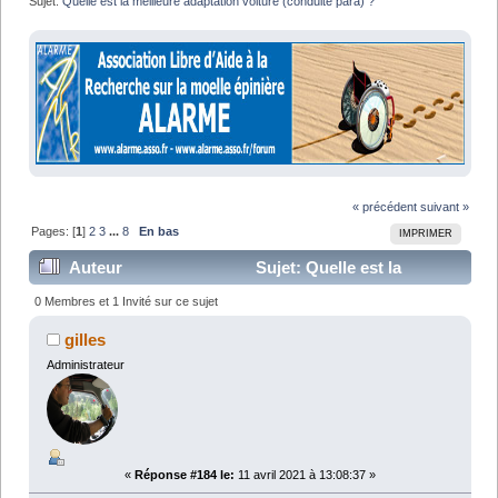
Sujet:
Quelle est la meilleure adaptation voiture (conduite para) ?
« précédent
suivant »
Pages: [
1
]
2
3
...
8
En bas
IMPRIMER
Auteur
Sujet: Quelle est la
meilleure adaptation voiture (conduite para) ? (Lu
0 Membres et 1 Invité sur ce sujet
157861 fois)
gilles
Administrateur
«
Réponse #184 le:
11 avril 2021 à 13:08:37 »