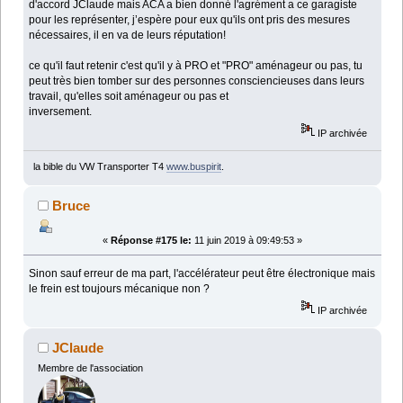
d'accord JClaude mais ACA a bien donné l'agrément a ce garagiste
pour les représenter, j’espère pour eux qu'ils ont pris des mesures
nécessaires, il en va de leurs réputation!
ce qu'il faut retenir c'est qu'il y à PRO et "PRO" aménageur ou pas, tu
peut très bien tomber sur des personnes consciencieuses dans leurs
travail, qu'elles soit aménageur ou pas et
inversement.
IP archivée
la bible du VW Transporter T4
www.buspirit
.
Bruce
«
Réponse #175 le:
11 juin 2019 à 09:49:53 »
Sinon sauf erreur de ma part, l'accélérateur peut être électronique mais
le frein est toujours mécanique non ?
IP archivée
JClaude
Membre de l'association