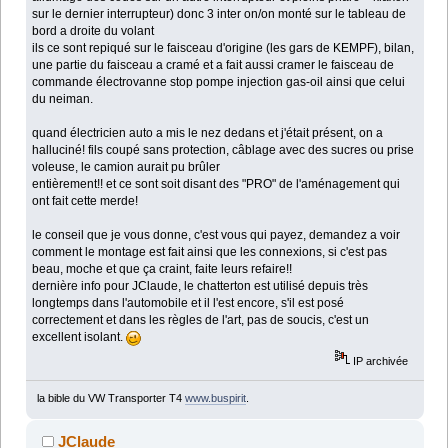
sur le dernier interrupteur) donc 3 inter on/on monté sur le tableau de
bord a droite du volant
ils ce sont repiqué sur le faisceau d'origine (les gars de KEMPF), bilan,
une partie du faisceau a cramé et a fait aussi cramer le faisceau de
commande électrovanne stop pompe injection gas-oil ainsi que celui
du neiman.
quand électricien auto a mis le nez dedans et j'était présent, on a
halluciné! fils coupé sans protection, câblage avec des sucres ou prise
voleuse, le camion aurait pu brûler
entièrement!! et ce sont soit disant des "PRO" de l'aménagement qui
ont fait cette merde!
le conseil que je vous donne, c'est vous qui payez, demandez a voir
comment le montage est fait ainsi que les connexions, si c'est pas
beau, moche et que ça craint, faite leurs refaire!!
dernière info pour JClaude, le chatterton est utilisé depuis très
longtemps dans l'automobile et il l'est encore, s'il est posé
correctement et dans les règles de l'art, pas de soucis, c'est un
excellent isolant.
IP archivée
la bible du VW Transporter T4
www.buspirit
.
JClaude