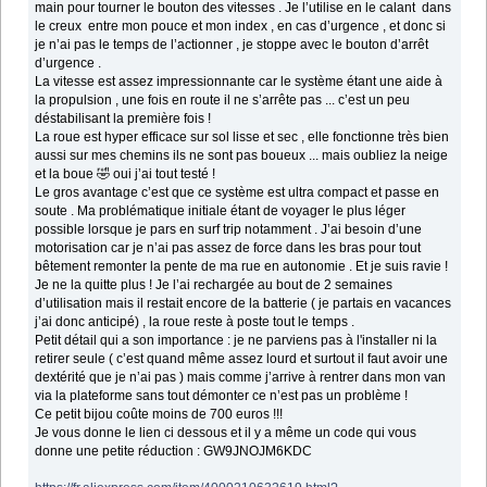
main pour tourner le bouton des vitesses . Je l’utilise en le calant dans
le creux entre mon pouce et mon index , en cas d’urgence , et donc si
je n’ai pas le temps de l’actionner , je stoppe avec le bouton d’arrêt
d’urgence .
La vitesse est assez impressionnante car le système étant une aide à
la propulsion , une fois en route il ne s’arrête pas ... c’est un peu
déstabilisant la première fois !
La roue est hyper efficace sur sol lisse et sec , elle fonctionne très bien
aussi sur mes chemins ils ne sont pas boueux ... mais oubliez la neige
et la boue 🤣 oui j’ai tout testé !
Le gros avantage c’est que ce système est ultra compact et passe en
soute . Ma problématique initiale étant de voyager le plus léger
possible lorsque je pars en surf trip notamment . J’ai besoin d’une
motorisation car je n’ai pas assez de force dans les bras pour tout
bêtement remonter la pente de ma rue en autonomie . Et je suis ravie !
Je ne la quitte plus ! Je l’ai rechargée au bout de 2 semaines
d’utilisation mais il restait encore de la batterie ( je partais en vacances
j’ai donc anticipé) , la roue reste à poste tout le temps .
Petit détail qui a son importance : je ne parviens pas à l'installer ni la
retirer seule ( c’est quand même assez lourd et surtout il faut avoir une
dextérité que je n’ai pas ) mais comme j’arrive à rentrer dans mon van
via la plateforme sans tout démonter ce n’est pas un problème !
Ce petit bijou coûte moins de 700 euros !!!
Je vous donne le lien ci dessous et il y a même un code qui vous
donne une petite réduction : GW9JNOJM6KDC