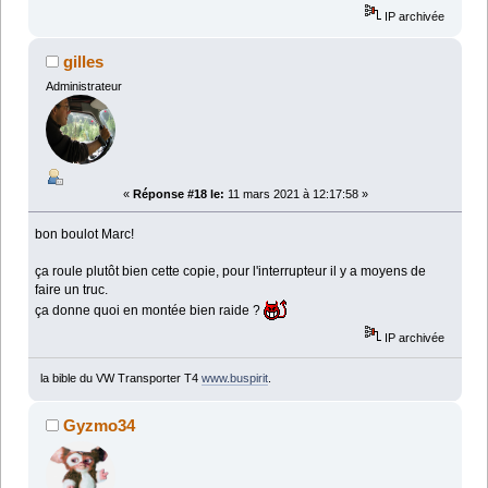
IP archivée
gilles
Administrateur
«
Réponse #18 le:
11 mars 2021 à 12:17:58 »
bon boulot Marc!
ça roule plutôt bien cette copie, pour l'interrupteur il y a moyens de
faire un truc.
ça donne quoi en montée bien raide ?
IP archivée
la bible du VW Transporter T4
www.buspirit
.
Gyzmo34