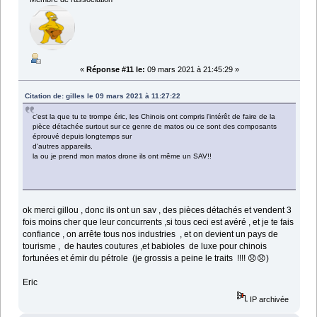
«
Réponse #11 le:
09 mars 2021 à 21:45:29 »
Citation de: gilles le 09 mars 2021 à 11:27:22
c'est la que tu te trompe éric, les Chinois ont compris l'intérêt de faire de la
pièce détachée surtout sur ce genre de matos ou ce sont des composants
éprouvé depuis longtemps sur
d'autres appareils.
la ou je prend mon matos drone ils ont même un SAV!!
ok merci gillou , donc ils ont un sav , des pièces détachés et vendent 3
fois moins cher que leur concurrents ,si tous ceci est avéré , et je te fais
confiance , on arrête tous nos industries , et on devient un pays de
tourisme , de hautes coutures ,et babioles de luxe pour chinois
fortunées et émir du pétrole (je grossis a peine le traits !!!! 😞😞)
Eric
IP archivée