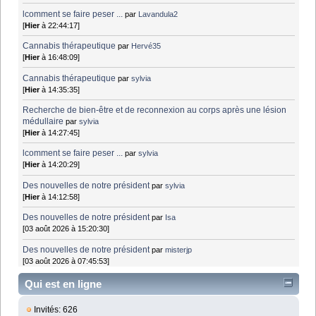
lcomment se faire peser ...
par
Lavandula2
[
Hier
à 22:44:17]
Cannabis thérapeutique
par
Hervé35
[
Hier
à 16:48:09]
Cannabis thérapeutique
par
sylvia
[
Hier
à 14:35:35]
Recherche de bien-être et de reconnexion au corps après une lésion
médullaire
par
sylvia
[
Hier
à 14:27:45]
lcomment se faire peser ...
par
sylvia
[
Hier
à 14:20:29]
Des nouvelles de notre président
par
sylvia
[
Hier
à 14:12:58]
Des nouvelles de notre président
par
Isa
[03 août 2026 à 15:20:30]
Des nouvelles de notre président
par
misterjp
[03 août 2026 à 07:45:53]
Qui est en ligne
Invités: 626