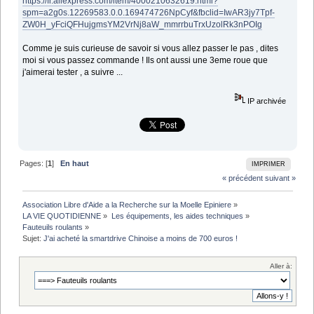
https://fr.aliexpress.com/item/4000210632619.html?
spm=a2g0s.12269583.0.0.169474726NpCyf&fbclid=IwAR3jy7Tpf-
ZW0H_yFciQFHujgmsYM2VrNj8aW_mmrrbuTrxUzolRk3nPOIg
Comme je suis curieuse de savoir si vous allez passer le pas , dites
moi si vous passez commande ! Ils ont aussi une 3eme roue que
j'aimerai tester , a suivre ...
IP archivée
Pages: [
1
]
En haut
IMPRIMER
« précédent
suivant »
Association Libre d'Aide a la Recherche sur la Moelle Epiniere
»
LA VIE QUOTIDIENNE
»
Les équipements, les aides techniques
»
Fauteuils roulants
»
Sujet:
J'ai acheté la smartdrive Chinoise a moins de 700 euros !
Aller à: