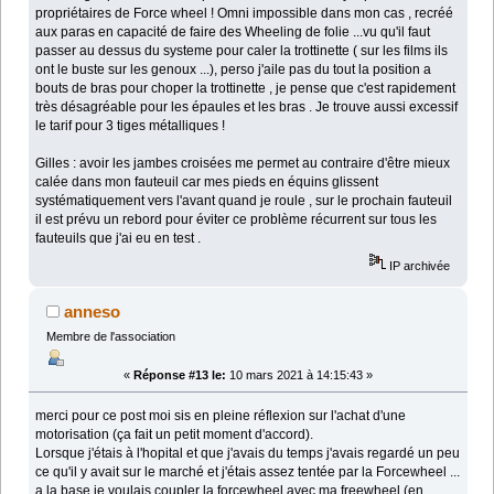
propriétaires de Force wheel ! Omni impossible dans mon cas , recréé
aux paras en capacité de faire des Wheeling de folie ...vu qu'il faut
passer au dessus du systeme pour caler la trottinette ( sur les films ils
ont le buste sur les genoux ...), perso j'aile pas du tout la position a
bouts de bras pour choper la trottinette , je pense que c'est rapidement
très désagréable pour les épaules et les bras . Je trouve aussi excessif
le tarif pour 3 tiges métalliques !
Gilles : avoir les jambes croisées me permet au contraire d'être mieux
calée dans mon fauteuil car mes pieds en équins glissent
systématiquement vers l'avant quand je roule , sur le prochain fauteuil
il est prévu un rebord pour éviter ce problème récurrent sur tous les
fauteuils que j'ai eu en test .
IP archivée
anneso
Membre de l'association
«
Réponse #13 le:
10 mars 2021 à 14:15:43 »
merci pour ce post moi sis en pleine réflexion sur l'achat d'une
motorisation (ça fait un petit moment d'accord).
Lorsque j'étais à l'hopital et que j'avais du temps j'avais regardé un peu
ce qu'il y avait sur le marché et j'étais assez tentée par la Forcewheel ...
a la base je voulais coupler la forcewheel avec ma freewheel (en