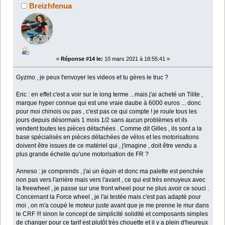
Breizhfenua
«
Réponse #14 le:
10 mars 2021 à 18:55:41 »
Gyzmo , je peux t'envoyer les videos et tu gères le truc ?
Eric : en effet c'est a voir sur le long terme ...mais j'ai acheté un Tilite ,
marque hyper connue qui est une vraie daube à 6000 euros ... donc
pour moi chinois ou pas , c'est pas ce qui compte ! je roule tous les
jours depuis désormais 1 mois 1/2 sans aucun problèmes et ils
vendent toutes les pièces détachées . Comme dit Gilles , ils sont a la
base spécialisés en pièces détachées de vélos et les motorisations
doivent être issues de ce matériel qui , j'imagine , doit être vendu a
plus grande échelle qu'une motorisation de FR ?
Anneso : je comprends , j'ai un équin et donc ma palette est penchée
non pas vers l'arrière mais vers l'avant , ce qui est très ennuyeux avec
la freewheel , je passe sur une front wheel pour ne plus avoir ce souci .
Concernant la Force wheel , je l'ai testée mais c'est pas adapté pour
moi , on m'a coupé le moteur juste avant que je me prenne le mur dans
le CRF !!! sinon le concept de simplicité solidité et composants simples
de changer pour ce tarif est plutôt très chouette et il y a plein d'heureux