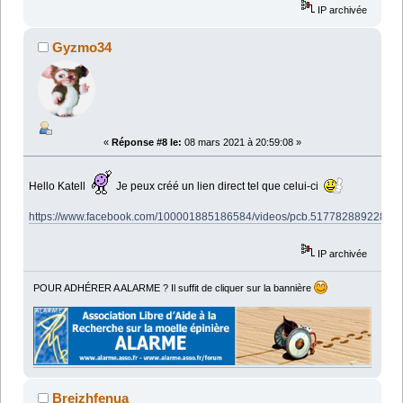
IP archivée
Gyzmo34
«
Réponse #8 le:
08 mars 2021 à 20:59:08 »
Hello Katell
Je peux créé un lien direct tel que celui-ci
https://www.facebook.com/100001885186584/videos/pcb.5177828892289
IP archivée
POUR ADHÉRER A ALARME ? Il suffit de cliquer sur la bannière
Breizhfenua