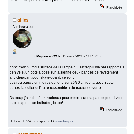
pas que ! la pente est très prononcée car la rampe est courte.
IP archivée
gilles
Administrateur
«
Réponse #22 le:
13 mars 2021 à 11:51:20 »
donc c'est plutôt la surface de la rampe qui est trop lisse par rapport au
dénivelé, un pote a posé sur la sienne deux bandes de revêtement
anti-dérapant pour skate-board, ce sont
des rouleaux d'un mètres de long sur 20/30 cm de large, un coté
adhésif a coller et l'autre ressemble a du papier de verre.
Du coup j'ai acheté un rouleaux pour mettre sur ma palette pour éviter
que les pieds se ballades, le top!
IP archivée
la bible du VW Transporter T4
www.buspirit
.