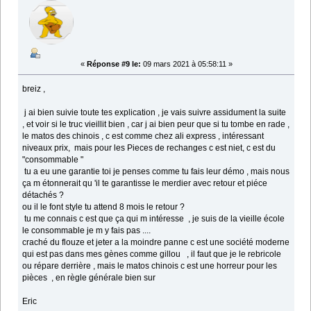
«
Réponse #9 le:
09 mars 2021 à 05:58:11 »
breiz ,
j ai bien suivie toute tes explication , je vais suivre assidument la suite
, et voir si le truc vieillit bien , car j ai bien peur que si tu tombe en rade ,
le matos des chinois , c est comme chez ali express , intéressant
niveaux prix, mais pour les Pieces de rechanges c est niet, c est du
"consommable "
tu a eu une garantie toi je penses comme tu fais leur démo , mais nous
ça m étonnerait qu 'il te garantisse le merdier avec retour et piéce
détachés ?
ou il le font style tu attend 8 mois le retour ?
tu me connais c est que ça qui m intéresse , je suis de la vieille école
le consommable je m y fais pas ....
craché du flouze et jeter a la moindre panne c est une société moderne
qui est pas dans mes gènes comme gillou , il faut que je le rebricole
ou répare derrière , mais le matos chinois c est une horreur pour les
pièces , en règle générale bien sur
Eric