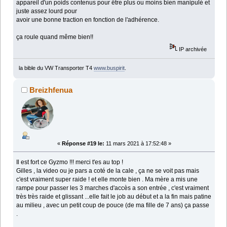
appareil d'un poids contenus pour être plus ou moins bien manipulé et
juste assez lourd pour
avoir une bonne traction en fonction de l'adhérence.
ça roule quand même bien!!
IP archivée
la bible du VW Transporter T4
www.buspirit
.
Breizhfenua
«
Réponse #19 le:
11 mars 2021 à 17:52:48 »
Il est fort ce Gyzmo !!! merci t'es au top !
Gilles , la video ou je pars a coté de la cale , ça ne se voit pas mais
c'est vraiment super raide ! et elle monte bien . Ma mère a mis une
rampe pour passer les 3 marches d'accès a son entrée , c'est vraiment
très très raide et glissant ...elle fait le job au début et a la fin mais patine
au milieu , avec un petit coup de pouce (de ma fille de 7 ans) ça passe
.