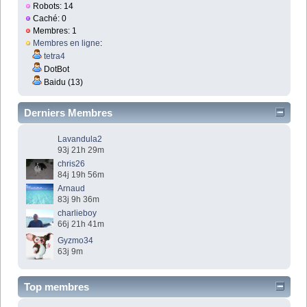
Robots: 14
Caché: 0
Membres: 1
Membres en ligne
:
tetra4
DotBot
Baidu (13)
Derniers Membres
Lavandula2
93j 21h 29m
chris26
84j 19h 56m
Arnaud
83j 9h 36m
charlieboy
66j 21h 41m
Gyzmo34
63j 9m
Top membres