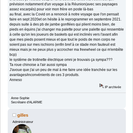
prévision notamment d'un voyage à la Réunion(avec ses paysages
assez escarpés) pour voir mon frère en poste là-bas
au final, avec la Covid on a renoncé à notre voyage que l'on pensait
faire en sept 2020et on hésite à le reprogrammer en septembre 2021.
depuis suite à des pb de jambe gonflées qui plient moins bien, de
pieds en équins j'ai changer ma palette pour une palette qui ressemble
à celle qu'on les joueurs de baskets qui est inclinés vers l'avant afin
que mes pieds posent mieux et que tout le poids de mon corps ne
soient pas sur mes ischions (enfin bref à ce stade mon fauteuil est
mieux mais je ne peux plus y accrocher ma freewheel ce qui m'embête
bcp)
le système de trotinette électrique omni je trouvais ça sympa???
Ta roue chinoise a l'air aussi sympa
J'avoue que j'ai un peu de mal à me faire une idée tranchée sur les
avantages/inconvénients de ces 3 produits.
Anneso
IP archivée
Anne-Sophie
Secrétaire d'ALARME
gilles
Administrateur