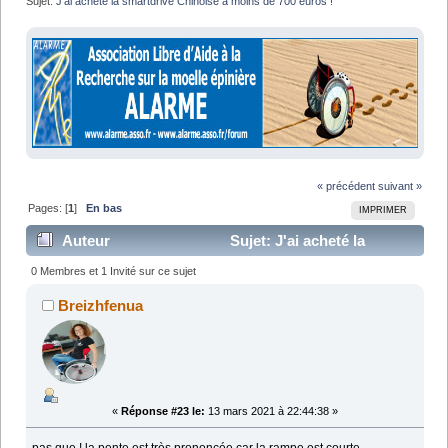
Sujet:
J'ai acheté la smartdrive Chinoise a moins de 700 euros !
« précédent
suivant »
Pages: [
1
]
En bas
IMPRIMER
Auteur
Sujet: J'ai acheté la
smartdrive Chinoise a moins de 700 euros ! (Lu 15978
0 Membres et 1 Invité sur ce sujet
fois)
Breizhfenua
«
Réponse #23 le:
13 mars 2021 à 22:44:38 »