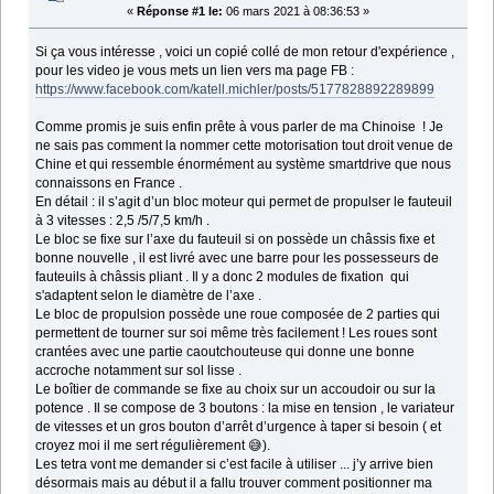
«
Réponse #1 le:
06 mars 2021 à 08:36:53 »
Si ça vous intéresse , voici un copié collé de mon retour d'expérience ,
pour les video je vous mets un lien vers ma page FB :
https://www.facebook.com/katell.michler/posts/5177828892289899
Comme promis je suis enfin prête à vous parler de ma Chinoise ! Je
ne sais pas comment la nommer cette motorisation tout droit venue de
Chine et qui ressemble énormément au système smartdrive que nous
connaissons en France .
En détail : il s’agit d’un bloc moteur qui permet de propulser le fauteuil
à 3 vitesses : 2,5 /5/7,5 km/h .
Le bloc se fixe sur l’axe du fauteuil si on possède un châssis fixe et
bonne nouvelle , il est livré avec une barre pour les possesseurs de
fauteuils à châssis pliant . Il y a donc 2 modules de fixation qui
s'adaptent selon le diamètre de l’axe .
Le bloc de propulsion possède une roue composée de 2 parties qui
permettent de tourner sur soi même très facilement ! Les roues sont
crantées avec une partie caoutchouteuse qui donne une bonne
accroche notamment sur sol lisse .
Le boîtier de commande se fixe au choix sur un accoudoir ou sur la
potence . Il se compose de 3 boutons : la mise en tension , le variateur
de vitesses et un gros bouton d’arrêt d’urgence à taper si besoin ( et
croyez moi il me sert régulièrement 😅).
Les tetra vont me demander si c’est facile à utiliser ... j’y arrive bien
désormais mais au début il a fallu trouver comment positionner ma