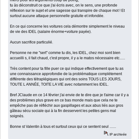
merci pour tes arguments coup de poing,
tu às déconstruit ce que j'ai écris avec, on le sens, une profonde
réflexion sur le sujet et une sagesse qui transpire de chaque mot ! Et
surtout aucune attaque personnelle gratuite et infondée.
En ce qui concerne les voitures cela démontre simplement le niveau
de vie des IDEL (salaire énorme+voiture payée).
Aucun sacrifice particulié.
Personne ne me "sert" comme tu dis, les IDEL, chez moi sont bien
accueilli s, il fait chaud, c'est propre, il y a le matos nécessaire etc......
Très content pour ta fille puer ce qui indique effectivement que tu as
une connaissance approfondie de la problématique complètement
différente des tétraplégiques qui ont des soins TOUS LES JOURS,
TOUTE L ANNÉE, TOITE LA VIE avec notamment les IDEL.
Bref JClaude en ce 14 février j'ai envie de te dire que je t'aime car il y a
des problèmes plus grave en ce bas monde mais que cela ne te
empêche pas de réfléchir aux gaspillages et aux abus liés aux gros
gâteau sécu sociale qui à la fin desservent les petites gens mal
soignés.
Bonne st Valentin à tous et surtout ceux qui ce sentent seul .......
IP archivée