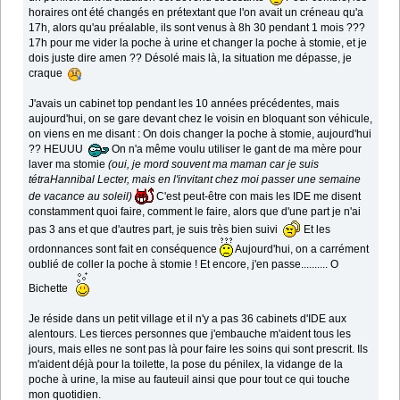
horaires ont été changés en prétextant que l'on avait un créneau qu'a
17h, alors qu'au préalable, ils sont venus à 8h 30 pendant 1 mois ???
17h pour me vider la poche à urine et changer la poche à stomie, et je
dois juste dire amen ?? Désolé mais là, la situation me dépasse, je
craque
J'avais un cabinet top pendant les 10 années précédentes, mais
aujourd'hui, on se gare devant chez le voisin en bloquant son véhicule,
on viens en me disant : On dois changer la poche à stomie, aujourd'hui
?? HEUUU
On n'a même voulu utiliser le gant de ma mère pour
laver ma stomie
(oui, je mord souvent ma maman car je suis
tétraHannibal Lecter, mais en l'invitant chez moi passer une semaine
de vacance au soleil)
C'est peut-être con mais les IDE me disent
constamment quoi faire, comment le faire, alors que d'une part je n'ai
pas 3 ans et que d'autres part, je suis très bien suivi
Et les
ordonnances sont fait en conséquence
Aujourd'hui, on a carrément
oublié de coller la poche à stomie ! Et encore, j'en passe.......... O
Bichette
Je réside dans un petit village et il n'y a pas 36 cabinets d'IDE aux
alentours. Les tierces personnes que j'embauche m'aident tous les
jours, mais elles ne sont pas là pour faire les soins qui sont prescrit. Ils
m'aident déjà pour la toilette, la pose du pénilex, la vidange de la
poche à urine, la mise au fauteuil ainsi que pour tout ce qui touche
mon quotidien.