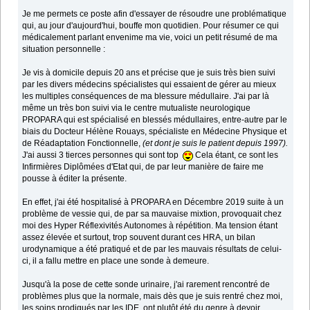
Je me permets ce poste afin d'essayer de résoudre une problématique
qui, au jour d'aujourd'hui, bouffe mon quotidien. Pour résumer ce qui
médicalement parlant envenime ma vie, voici un petit résumé de ma
situation personnelle :
Je vis à domicile depuis 20 ans et précise que je suis très bien suivi
par les divers médecins spécialistes qui essaient de gérer au mieux
les multiples conséquences de ma blessure médullaire. J'ai par là
même un très bon suivi via le centre mutualiste neurologique
PROPARA qui est spécialisé en blessés médullaires, entre-autre par le
biais du Docteur Hélène Rouays, spécialiste en Médecine Physique et
de Réadaptation Fonctionnelle,
(et dont je suis le patient depuis 1997).
J'ai aussi 3 tierces personnes qui sont top
Cela étant, ce sont les
Infirmières Diplômées d'Etat qui, de par leur manière de faire me
pousse à éditer la présente.
En effet, j'ai été hospitalisé à PROPARA en Décembre 2019 suite à un
problème de vessie qui, de par sa mauvaise mixtion, provoquait chez
moi des Hyper Réflexivités Autonomes à répétition. Ma tension étant
assez élevée et surtout, trop souvent durant ces HRA, un bilan
urodynamique a été pratiqué et de par les mauvais résultats de celui-
ci, il a fallu mettre en place une sonde à demeure.
Jusqu'à la pose de cette sonde urinaire, j'ai rarement rencontré de
problèmes plus que la normale, mais dès que je suis rentré chez moi,
les soins prodigués par les IDE, ont plutôt été du genre à devoir