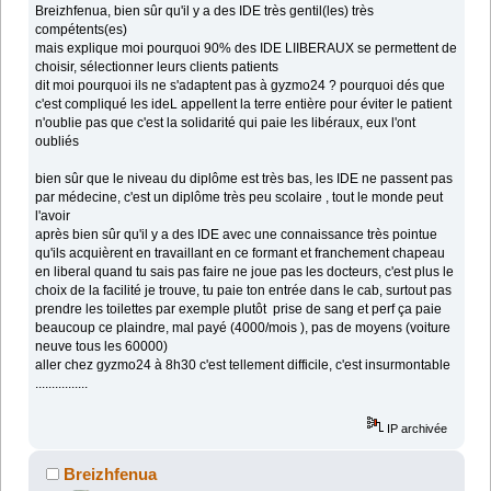
Breizhfenua, bien sûr qu'il y a des IDE très gentil(les) très
compétents(es)
mais explique moi pourquoi 90% des IDE LIIBERAUX se permettent de
choisir, sélectionner leurs clients patients
dit moi pourquoi ils ne s'adaptent pas à gyzmo24 ? pourquoi dés que
c'est compliqué les ideL appellent la terre entière pour éviter le patient
n'oublie pas que c'est la solidarité qui paie les libéraux, eux l'ont
oubliés
bien sûr que le niveau du diplôme est très bas, les IDE ne passent pas
par médecine, c'est un diplôme très peu scolaire , tout le monde peut
l'avoir
après bien sûr qu'il y a des IDE avec une connaissance très pointue
qu'ils acquièrent en travaillant en ce formant et franchement chapeau
en liberal quand tu sais pas faire ne joue pas les docteurs, c'est plus le
choix de la facilité je trouve, tu paie ton entrée dans le cab, surtout pas
prendre les toilettes par exemple plutôt prise de sang et perf ça paie
beaucoup ce plaindre, mal payé (4000/mois ), pas de moyens (voiture
neuve tous les 60000)
aller chez gyzmo24 à 8h30 c'est tellement difficile, c'est insurmontable
................
IP archivée
Breizhfenua