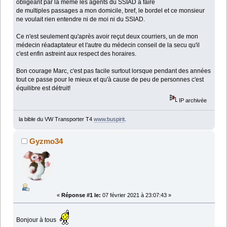
obligeant par la même les agents du SSIAD a faire
de multiples passages a mon domicile, bref, le bordel et ce monsieur
ne voulait rien entendre ni de moi ni du SSIAD.
Ce n'est seulement qu'après avoir reçut deux courriers, un de mon
médecin réadaptateur et l'autre du médecin conseil de la secu qu'il
c'est enfin astreint aux respect des horaires.
Bon courage Marc, c'est pas facile surtout lorsque pendant des années
tout ce passe pour le mieux et qu'à cause de peu de personnes c'est
équilibre est détruit!
IP archivée
la bible du VW Transporter T4
www.buspirit
.
Gyzmo34
«
Réponse #1 le:
07 février 2021 à 23:07:43 »
Bonjour à tous