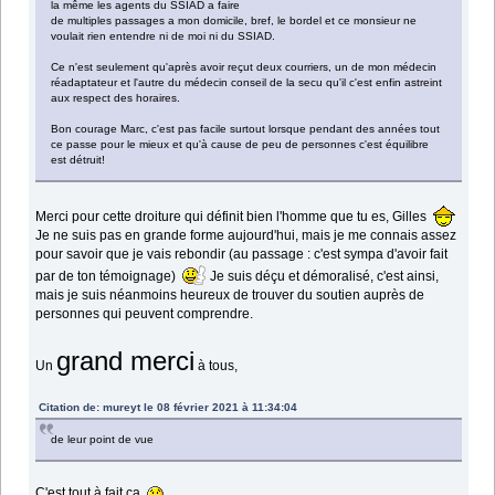
la même les agents du SSIAD a faire
de multiples passages a mon domicile, bref, le bordel et ce monsieur ne
voulait rien entendre ni de moi ni du SSIAD.
Ce n'est seulement qu'après avoir reçut deux courriers, un de mon médecin
réadaptateur et l'autre du médecin conseil de la secu qu'il c'est enfin astreint
aux respect des horaires.
Bon courage Marc, c'est pas facile surtout lorsque pendant des années tout
ce passe pour le mieux et qu'à cause de peu de personnes c'est équilibre
est détruit!
Merci pour cette droiture qui définit bien l'homme que tu es, Gilles
Je ne suis pas en grande forme aujourd'hui, mais je me connais assez
pour savoir que je vais rebondir (au passage : c'est sympa d'avoir fait
par de ton témoignage)
Je suis déçu et démoralisé, c'est ainsi,
mais je suis néanmoins heureux de trouver du soutien auprès de
personnes qui peuvent comprendre.
grand merci
Un
à tous,
Citation de: mureyt le 08 février 2021 à 11:34:04
de leur point de vue
C'est tout à fait ça