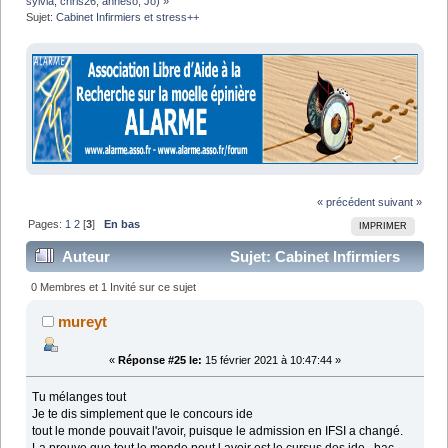
sylvia
,
chris26
,
anneso
,
Jo
) »
Sujet:
Cabinet Infirmiers et stress++
« précédent
suivant »
Pages:
1
2
[
3
]
En bas
IMPRIMER
Auteur
Sujet: Cabinet Infirmiers
et stress++ (Lu 89135 fois)
0 Membres et 1 Invité sur ce sujet
mureyt
«
Réponse #25 le:
15 février 2021 à 10:47:44 »
Tu mélanges tout
Je te dis simplement que le concours ide
tout le monde pouvait l'avoir, puisque le admission en IFSI a changé.