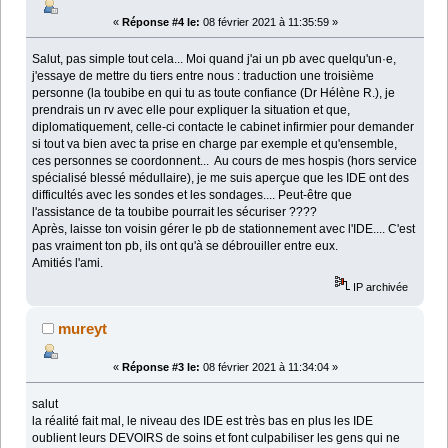
«
Réponse #4 le:
08 février 2021 à 11:35:59 »
Salut, pas simple tout cela... Moi quand j'ai un pb avec quelqu'un·e,
j'essaye de mettre du tiers entre nous : traduction une troisième
personne (la toubibe en qui tu as toute confiance (Dr Hélène R.), je
prendrais un rv avec elle pour expliquer la situation et que,
diplomatiquement, celle-ci contacte le cabinet infirmier pour demander
si tout va bien avec ta prise en charge par exemple et qu'ensemble,
ces personnes se coordonnent... Au cours de mes hospis (hors service
spécialisé blessé médullaire), je me suis aperçue que les IDE ont des
difficultés avec les sondes et les sondages.... Peut-être que
l'assistance de ta toubibe pourrait les sécuriser ????
Après, laisse ton voisin gérer le pb de stationnement avec l'IDE.... C'est
pas vraiment ton pb, ils ont qu'à se débrouiller entre eux.
Amitiés l'ami.
IP archivée
mureyt
«
Réponse #3 le:
08 février 2021 à 11:34:04 »
salut
la réalité fait mal, le niveau des IDE est très bas en plus les IDE
oublient leurs DEVOIRS de soins et font culpabiliser les gens qui ne