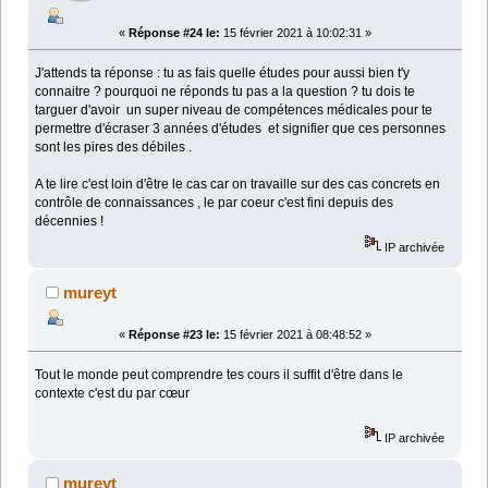
«
Réponse #24 le:
15 février 2021 à 10:02:31 »
J'attends ta réponse : tu as fais quelle études pour aussi bien t'y
connaitre ? pourquoi ne réponds tu pas a la question ? tu dois te
targuer d'avoir un super niveau de compétences médicales pour te
permettre d'écraser 3 années d'études et signifier que ces personnes
sont les pires des débiles .
A te lire c'est loin d'être le cas car on travaille sur des cas concrets en
contrôle de connaissances , le par coeur c'est fini depuis des
décennies !
IP archivée
mureyt
«
Réponse #23 le:
15 février 2021 à 08:48:52 »
Tout le monde peut comprendre tes cours il suffit d'être dans le
contexte c'est du par cœur
IP archivée
mureyt