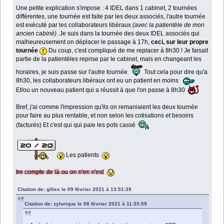
Une petite explication s'impose : 4 IDEL dans 1 cabinet, 2 tournées
différentes, une tournée est faite par les deux associés, l'autre tournée
est exécuté par les collaborateurs libéraux
(avec la patientèle de mon
ancien cabiné)
. Je suis dans la tournée des deux IDEL associés qui
malheureusement on déplacer le passage à 17h,
ceci, sur leur propre
tournée
Du coup, c'est compliqué de me replacer à 8h30 ! Je faisait
partie de la patientèles reprise par le cabinet, mais en changeant les
horaires, je suis passe sur l'autre tournée
Tout cela pour dire qu'a
8h30, les collaborateurs libéraux ont eu un patient en moins
Et/ou un nouveau patient qui a réussit à que l'on passe à 8h30
Bref, j'ai comme l'impression qu'ils on remaniaient les deux tournée
pour faire au plus rentable, et non selon les cotisations et besoins
(facturés) Et c'est qui qui paie les pots cassé
Les patients
te de là ou on n'en n'est
.
Citation de: gilles le 09 février 2021 à 13:51:39
Citation de: zylorique le 08 février 2021 à 11:35:59