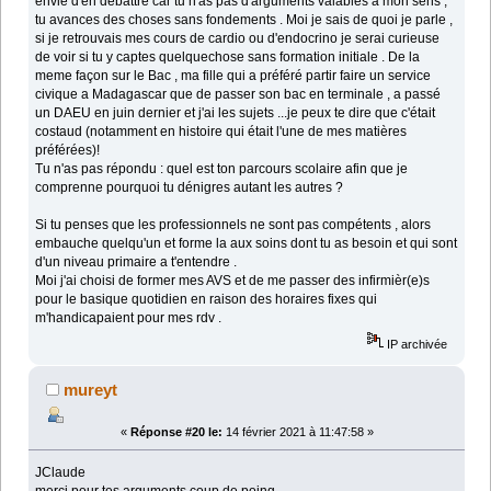
envie d'en débattre car tu n'as pas d'arguments valables a mon sens ,
tu avances des choses sans fondements . Moi je sais de quoi je parle ,
si je retrouvais mes cours de cardio ou d'endocrino je serai curieuse
de voir si tu y captes quelquechose sans formation initiale . De la
meme façon sur le Bac , ma fille qui a préféré partir faire un service
civique a Madagascar que de passer son bac en terminale , a passé
un DAEU en juin dernier et j'ai les sujets ...je peux te dire que c'était
costaud (notamment en histoire qui était l'une de mes matières
préférées)!
Tu n'as pas répondu : quel est ton parcours scolaire afin que je
comprenne pourquoi tu dénigres autant les autres ?
Si tu penses que les professionnels ne sont pas compétents , alors
embauche quelqu'un et forme la aux soins dont tu as besoin et qui sont
d'un niveau primaire a t'entendre .
Moi j'ai choisi de former mes AVS et de me passer des infirmièr(e)s
pour le basique quotidien en raison des horaires fixes qui
m'handicapaient pour mes rdv .
IP archivée
mureyt
«
Réponse #20 le:
14 février 2021 à 11:47:58 »
JClaude