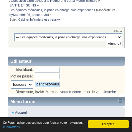
Association Libre d'Aide a la Recherche sur la Moelle Epiniere
»
SANTE ET SOINS
»
Les équipes médicales, la prise en charge, vos expériences
(Modérateurs:
sylvia
,
chris26
,
anneso
,
Jo
) »
Sujet:
Cabinet Infirmiers et stress++
Aller à:
Utilisateur
Identifiant:
Mot de passe:
Bienvenue,
Invité
. Merci de
vous connecter
ou de
vous inscrire
.
Menu forum
Accueil
Forum
Ce Forum utilise des cookies pour faciliter votre navigation.
Accepter !
Aide
Informations
Rechercher