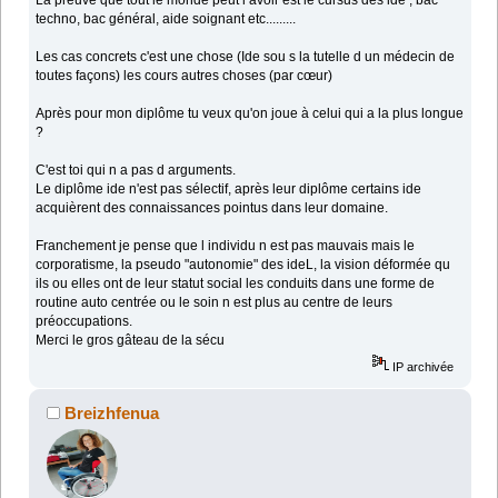
La preuve que tout le monde peut l avoir est le cursus des ide , bac
techno, bac général, aide soignant etc.........
Les cas concrets c'est une chose (Ide sou s la tutelle d un médecin de
toutes façons) les cours autres choses (par cœur)
Après pour mon diplôme tu veux qu'on joue à celui qui a la plus longue
?
C'est toi qui n a pas d arguments.
Le diplôme ide n'est pas sélectif, après leur diplôme certains ide
acquièrent des connaissances pointus dans leur domaine.
Franchement je pense que l individu n est pas mauvais mais le
corporatisme, la pseudo "autonomie" des ideL, la vision déformée qu
ils ou elles ont de leur statut social les conduits dans une forme de
routine auto centrée ou le soin n est plus au centre de leurs
préoccupations.
Merci le gros gâteau de la sécu
IP archivée
Breizhfenua