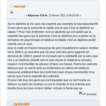
mureyt
«
Réponse #19 le:
12 février 2021 à 08:25:56 »
Sur le diplôme je me suis mal exprimé par exemple le baccalauréat 90
% des gens qui le présente le valide est-ce que c'est un diplôme au
rabais ? Pour l'ide d'infirmier c'est un diplôme qui est validé par la
majorité des gens qui le présente c'est un diplôme peu scolaire ou la
formation en psychologie et médical est faible c'est un diplôme plutôt
orienté vers le soin,.
pour le reste en France beaucoup de gens travaillent le salaire médian
est à 1600 € ça veut dire que 50 pour cent des gens gagnent en
dessous de 1600 € quand on est payé par la solidarité par la sécu que
l'on a un diplôme orienté vers le soin et pas le médical le moindre
respect c'est d'arrêter de pleurer et faire son travail. Parmi les cabinets
libéraux que ce soit le kiné ou d'infirmière ou même de médecin
beaucoup préfèrent faire leur petit train-train et pas s'emmerder et je
pense que c'est la majorité des cabinets.
Et pour info tous les gens qui vont travailler que ce soit l'usine ou
ailleurs ou dans les champs ou sur le chantier tu les entends pas
brailler tous les jours et leur métier est pas si facile que ça
IP archivée
system64