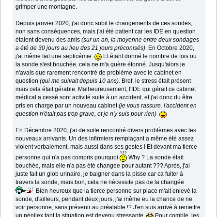
grimper une montagne.
Depuis janvier 2020, j'ai donc subit le changements de ces sondes,
non sans conséquences, mais j'ai été patient car les IDE en question
étaient devenu des amis
(sur un an, la moyenne entre deux sondages
a été de 30 jours au lieu des 21 jours préconisés)
. En Octobre 2020,
j'ai même fait une septicémie
Et étant donné le nombre de fois ou
la sonde s'est bouchée, cela ne m'a guère étonné. Jusqu'alors je
n'avais que rarement rencontré de problème avec le cabinet en
question
(qui me suivait depuis 10 ans).
Bref, le stress était présent
mais cela était gérable. Malheureusement, l'IDE qui gérait ce cabinet
médical a cessé sont activité suite à un accident, et j'ai donc du être
pris en charge par un nouveau cabinet
(je vous rassure. l'accident en
question n'était pas trop grave, et je n'y suis pour rien)
En Décembre 2020, j'ai de suite rencontré divers problèmes avec les
nouveaux arrivants. Un des infirmiers remplaçant a même été assez
violent verbalement, mais aussi dans ses gestes ! Et devant ma tierce
personne qui n'a pas compris pourquoi
Why ? La sonde était
bouchée, mais elle n'a pas été changée pour autant ??? Après, j'ai
juste fait un glob urinaire, je baigner dans la pisse car ca fuiter à
travers la sonde, mais bon, cela ne nécessite pas de la changée
Bien heureux que la tierce personne sur place m'ait enlevé la
sonde, d'ailleurs, pendant deux jours, j'ai même eu la chance de ne
voir personne, sans prévenir au préalable !? J'en suis arrivé à remettre
un pénilex tant la situation est devenu stressante
Pour comble, les