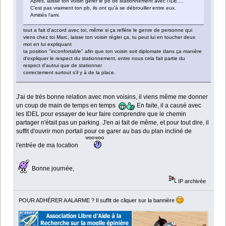
Après, laisse ton voisin gérer le pb de stationnement avec l'IDE....
C'est pas vraiment ton pb, ils ont qu'à se débrouiller entre eux.
Amitiés l'ami.
tout a fait d'accord avec toi, même si ça reflète le genre de personne qui
viens chez toi Marc, laisse ton voisin régler ça, tu peut lui en toucher deux
mot en lui expliquant
ta position "inconfortable" afin que ton voisin soit diplomate dans ça manière
d'expliquer le respect du stationnement, entre nous cela fait partie du
respect d'autrui que de stationner
correctement surtout s'il y à de la place.
J'ai de très bonne relation avec mon voisins, il viens même me donner
un coup de main de temps en temps
En faite, il a causé avec
les IDEL pour essayer de leur faire comprendre que le chemin
partager n'était pas un parking. J'en ai fait de même, et pour tout dire, il
suffit d'ouvrir mon portail pour ce garer au bas du plan incliné de
l'entrée de ma location
Bonne journée,
IP archivée
POUR ADHÉRER A ALARME ? Il suffit de cliquer sur la bannière