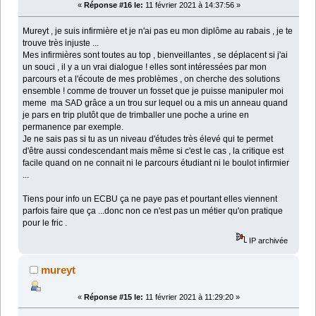
«
Réponse #16 le:
11 février 2021 à 14:37:56 »
Mureyt , je suis infirmière et je n'ai pas eu mon diplôme au rabais , je te
trouve très injuste ...
Mes infirmières sont toutes au top , bienveillantes , se déplacent si j'ai
un souci , il y a un vrai dialogue ! elles sont intéressées par mon
parcours et a l'écoute de mes problèmes , on cherche des solutions
ensemble ! comme de trouver un fosset que je puisse manipuler moi
meme ma SAD grâce a un trou sur lequel ou a mis un anneau quand
je pars en trip plutôt que de trimballer une poche a urine en
permanence par exemple.
Je ne sais pas si tu as un niveau d'études très élevé qui te permet
d'être aussi condescendant mais même si c'est le cas , la critique est
facile quand on ne connait ni le parcours étudiant ni le boulot infirmier
...
Tiens pour info un ECBU ça ne paye pas et pourtant elles viennent
parfois faire que ça ...donc non ce n'est pas un métier qu'on pratique
pour le fric .
IP archivée
mureyt
«
Réponse #15 le:
11 février 2021 à 11:29:20 »