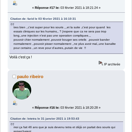
«
Réponse #17 le:
03 février 2021 à 18:21:24 »
Citation de: farid le 03 février 2021 à 16:10:31
tres bien ,,c'est super pour les souris ,,,et la suite ,c'est pour quand les
essais cliniques sur les humains,, ? j'espere que ca ne sera pas trop
long,,une injection n'est pas une operation compliquee,,,
pouvoir chier normalement ,pouvoir bouger ses orteils ,pouvoir bander
normalement ,,pouvoir pisser normalement ,,ne plus avoir mal,,une banalite
pour certains ,,un reve pour d'autres,,putain de vie !!
Voilà c'est ça !
IP archivée
paulo ribeiro
«
Réponse #16 le:
03 février 2021 à 18:20:28 »
Citation de: letetra le 31 janvier 2021 à 19:53:43
moi ça fait 46 ans que je suis devenu tetra et déjà on parlait des souris qui
remarchaient