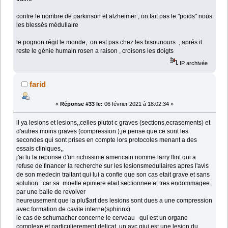
contre le nombre de parkinson et alzheimer , on fait pas le "poids" nous
les blessés médullaire
le pognon régit le monde, on est pas chez les bisounours , aprés il
reste le génie humain rosen a raison , croisons les doigts
IP archivée
farid
«
Réponse #33 le:
06 février 2021 à 18:02:34 »
il ya lesions et lesions,,celles plutot c graves (sections,ecrasements) et
d'autres moins graves (compression ),je pense que ce sont les
secondes qui sont prises en compte lors protocoles menant a des
essais cliniques,,
j'ai lu la reponse d'un richissime americain nomme larry flint qui a
refuse de financer la recherche sur les lesionsmedullaires apres l'avis
de son medecin traitant qui lui a confie que son cas etait grave et sans
solution car sa moelle epiniere etait sectionnee et tres endommagee
par une balle de revolver
heureusement que la plu$art des lesions sont dues a une compression
avec formation de cavite interne(sphirinx)
le cas de schumacher concerne le cerveau qui est un organe
complexe et particulierement delicat,,un avc qiui est une lesion du