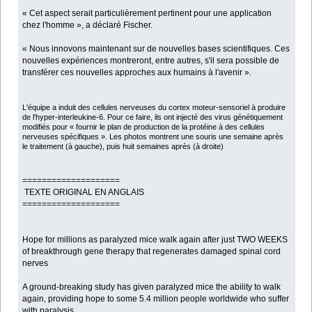
« Cet aspect serait particulièrement pertinent pour une application
chez l'homme », a déclaré Fischer.
« Nous innovons maintenant sur de nouvelles bases scientifiques. Ces
nouvelles expériences montreront, entre autres, s'il sera possible de
transférer ces nouvelles approches aux humains à l'avenir ».
L'équipe a induit des cellules nerveuses du cortex moteur-sensoriel à produire
de l'hyper-interleukine-6. Pour ce faire, ils ont injecté des virus génétiquement
modifiés pour « fournir le plan de production de la protéine à des cellules
nerveuses spécifiques ». Les photos montrent une souris une semaine après
le traitement (à gauche), puis huit semaines après (à droite)
====================
TEXTE ORIGINAL EN ANGLAIS
====================
Hope for millions as paralyzed mice walk again after just TWO WEEKS
of breakthrough gene therapy that regenerates damaged spinal cord
nerves
A ground-breaking study has given paralyzed mice the ability to walk
again, providing hope to some 5.4 million people worldwide who suffer
with paralysis.