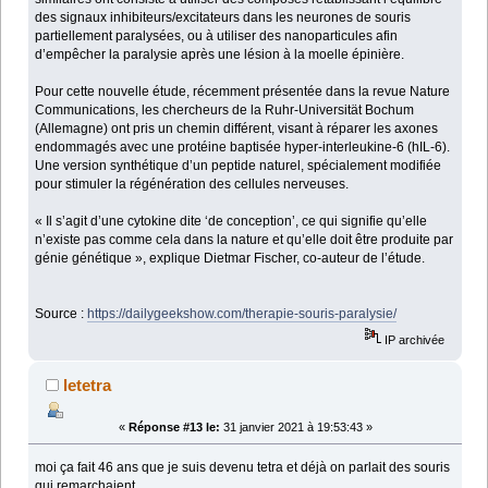
des signaux inhibiteurs/excitateurs dans les neurones de souris
partiellement paralysées, ou à utiliser des nanoparticules afin
d’empêcher la paralysie après une lésion à la moelle épinière.
Pour cette nouvelle étude, récemment présentée dans la revue Nature
Communications, les chercheurs de la Ruhr-Universität Bochum
(Allemagne) ont pris un chemin différent, visant à réparer les axones
endommagés avec une protéine baptisée hyper-interleukine-6 (hIL-6).
Une version synthétique d’un peptide naturel, spécialement modifiée
pour stimuler la régénération des cellules nerveuses.
« Il s’agit d’une cytokine dite ‘de conception’, ce qui signifie qu’elle
n’existe pas comme cela dans la nature et qu’elle doit être produite par
génie génétique », explique Dietmar Fischer, co-auteur de l’étude.
Source :
https://dailygeekshow.com/therapie-souris-paralysie/
IP archivée
letetra
«
Réponse #13 le:
31 janvier 2021 à 19:53:43 »
moi ça fait 46 ans que je suis devenu tetra et déjà on parlait des souris
qui remarchaient