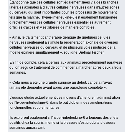
Étant donné que ces cellules sont également liées via des branches
latérales axonales à d'autres cellules nerveuses dans d'autres zones
du cerveau qui sont importantes pour les processus de mouvement
tels que la marche, l'hyper-interleukine-6 est également transportée
directement vers ces cellules nerveuses essentielles autrement
difficiles d'accès et y est libérée de manière contrôlée.
« Ainsi, le traitement par thérapie génique de quelques cellules
nerveuses seulement a stimulé la régénération axonale de diverses
cellules nerveuses du cerveau et de plusieurs voies motrices de la
moelle épinière simultanément », souligne Dietmar Fischer.
En fin de compte, cela a permis aux animaux précédemment paralysés
qui ont reçu ce traitement de commencer à marcher après deux à trois
semaines.
« Cela nous a été une grande surprise au début, car cela n'avait
jamais été démontré avant après une paraplégie complète ».
L'équipe étudie actuellement des moyens d'améliorer l'administration
de l'hyper-interleukine-6, dans le but d'obtenir des améliorations
fonctionnelles supplémentaires.
Ils explorent également si l'hyper-interleukine-6 a toujours des effets
positifs chez la souris, même si la blessure s'est produite plusieurs
semaines auparavant.