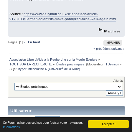
Source :
https://www.dailymail.co.uk/sciencetech/article-
9173103/German-scientists-make-paralyzed-mice-walk-again.html
IP archivée
Pages: [
1
]
2
En haut
IMPRIMER
« précédent
suivant »
Association Libre d'Aide a la Recherche sur la Moelle Epiniere
»
TOUT SUR LA RECHERCHE
»
Études précliniques 
(Modérateur:
TDelrieu
) »
Sujet:
hyper-interleukine-6 (Université de la Ruhr)
Aller à:
Utilisateur
Identifiant:
Ce Forum utilise des cookies pour faciliter votre navigation.
Accepter !
Mot de passe:
Informations