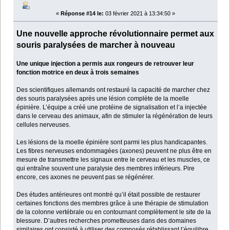
«
Réponse #14 le:
03 février 2021 à 13:34:50 »
Une nouvelle approche révolutionnaire permet aux
souris paralysées de marcher à nouveau
Une unique injection a permis aux rongeurs de retrouver leur
fonction motrice en deux à trois semaines
Des scientifiques allemands ont restauré la capacité de marcher chez
des souris paralysées après une lésion complète de la moelle
épinière. L’équipe a créé une protéine de signalisation et l’a injectée
dans le cerveau des animaux, afin de stimuler la régénération de leurs
cellules nerveuses.
Les lésions de la moelle épinière sont parmi les plus handicapantes.
Les fibres nerveuses endommagées (axones) peuvent ne plus être en
mesure de transmettre les signaux entre le cerveau et les muscles, ce
qui entraîne souvent une paralysie des membres inférieurs. Pire
encore, ces axones ne peuvent pas se régénérer.
Des études antérieures ont montré qu’il était possible de restaurer
certaines fonctions des membres grâce à une thérapie de stimulation
de la colonne vertébrale ou en contournant complètement le site de la
blessure. D’autres recherches prometteuses dans des domaines
similaires ont consisté à utiliser des composés rétablissant l’équilibre