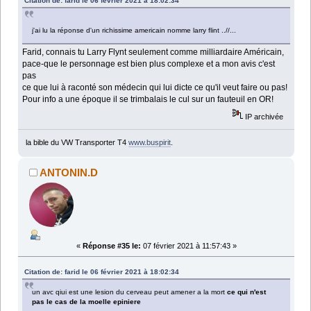
Citation de: farid le 06 février 2021 à 18:02:34
j'ai lu la réponse d'un richissime americain nomme larry flint ..//...
Farid, connais tu Larry Flynt seulement comme milliardaire Américain,
pace-que le personnage est bien plus complexe et a mon avis c'est
pas
ce que lui à raconté son médecin qui lui dicte ce qu'il veut faire ou pas!
Pour info a une époque il se trimbalais le cul sur un fauteuil en OR!
IP archivée
la bible du VW Transporter T4
www.buspirit
.
ANTONIN.D
«
Réponse #35 le:
07 février 2021 à 11:57:43 »
Citation de: farid le 06 février 2021 à 18:02:34
un avc qiui est une lesion du cerveau peut amener a la mort
ce qui n'est
pas le cas de la moelle epiniere