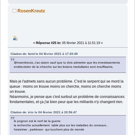
RosenKreutz
«
Réponse #25 le:
05 février 2021 à 11:51:19 »
Citation de: farid le 04 février 2021 à 17:20:49
@rosenkreutz,,t'as raison sauf que tu dois admettre que les investissements
endirectiobn de la rcherche sur les lesions medullaires sont insuffisants,
Mais je l'admets sans aucun problème. C'est le serpent qui se mord la
queue : moins on trouve moins on cherche, moins on cherche moins
on trouve.
Néanmoins, je pense que c'est surtout un problème de connaissances
fondamentales, et ça j'ai bien peur que les milliards n'y changent rien.
Citation de: éric le 04 février 2021 à 20:56:47
le pognon est le nerf de la guerre
la recherche actuellement table plus sur les maladies du cerveaux ,
heizeimer , parkinson qui touchent plus de monde