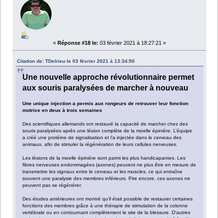
«
Réponse #18 le:
03 février 2021 à 18:27:21 »
Citation de: TDelrieu le 03 février 2021 à 13:34:50
Une nouvelle approche révolutionnaire permet
aux souris paralysées de marcher à nouveau
Une unique injection a permis aux rongeurs de retrouver leur fonction
motrice en deux à trois semaines
Des scientifiques allemands ont restauré la capacité de marcher chez des
souris paralysées après une lésion complète de la moelle épinière. L’équipe
a créé une protéine de signalisation et l’a injectée dans le cerveau des
animaux, afin de stimuler la régénération de leurs cellules nerveuses.
Les lésions de la moelle épinière sont parmi les plus handicapantes. Les
fibres nerveuses endommagées (axones) peuvent ne plus être en mesure de
transmettre les signaux entre le cerveau et les muscles, ce qui entraîne
souvent une paralysie des membres inférieurs. Pire encore, ces axones ne
peuvent pas se régénérer.
Des études antérieures ont montré qu’il était possible de restaurer certaines
fonctions des membres grâce à une thérapie de stimulation de la colonne
vertébrale ou en contournant complètement le site de la blessure. D’autres