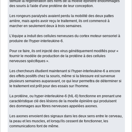
stimulé la régénération des nerfs de la moelle épinière endommagés
des souris à l'aide d'une protéine de leur conception.
Les rongeurs paralysés avaient perdu la mobilité des deux pattes
arrière, mais après avoir reçu le traitement, ils ont commencé à
marcher en seulement deux à trois semaines.
L'équipe a induit des cellules nerveuses du cortex moteur-sensoriel à
produire de l'hyper-interleukine-6.
Pour ce faire, ils ont injecté des virus génétiquement modifiés pour «
fournir le modèle de production de la protéine à des cellules
nerveuses spécifiques ».
Les chercheurs étudient maintenant si l'hyper-interleukine-6 a encore
des effets positifs chez la souris, même si la blessure est survenue
plusieurs semaines auparavant, ce qui leur permettra de déterminer si
le traitement est prêt pour des essais sur l'homme.
La protéine, ou hyper-interleukine-6 (hIL-6) fonctionne en prenant une
caractéristique clé des lésions de la moelle épinière qui produisent
des dommages aux fibres nerveuses appelées axones.
Les axones envoient des signaux dans les deux sens entre le cerveau,
la peau et les muscles, et lorsqu'ils cessent de fonctionner, les
communications font de même.