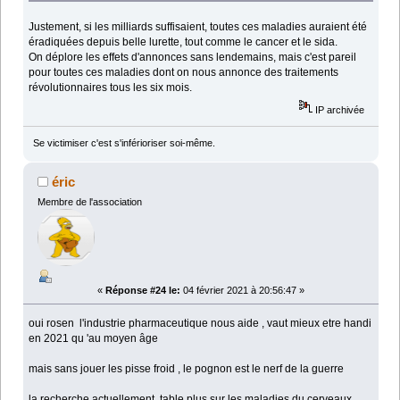
Justement, si les milliards suffisaient, toutes ces maladies auraient été
éradiquées depuis belle lurette, tout comme le cancer et le sida.
On déplore les effets d'annonces sans lendemains, mais c'est pareil
pour toutes ces maladies dont on nous annonce des traitements
révolutionnaires tous les six mois.
IP archivée
Se victimiser c'est s'inférioriser soi-même.
éric
Membre de l'association
«
Réponse #24 le:
04 février 2021 à 20:56:47 »
oui rosen l'industrie pharmaceutique nous aide , vaut mieux etre handi
en 2021 qu 'au moyen âge
mais sans jouer les pisse froid , le pognon est le nerf de la guerre
la recherche actuellement table plus sur les maladies du cerveaux ,