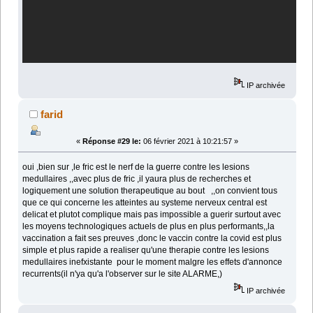
IP archivée
farid
«
Réponse #29 le:
06 février 2021 à 10:21:57 »
oui ,bien sur ,le fric est le nerf de la guerre contre les lesions
medullaires ,,avec plus de fric ,il yaura plus de recherches et
logiquement une solution therapeutique au bout ,,on convient tous
que ce qui concerne les atteintes au systeme nerveux central est
delicat et plutot complique mais pas impossible a guerir surtout avec
les moyens technologiques actuels de plus en plus performants,,la
vaccination a fait ses preuves ,donc le vaccin contre la covid est plus
simple et plus rapide a realiser qu'une therapie contre les lesions
medullaires inefxistante pour le moment malgre les effets d'annonce
recurrents(il n'ya qu'a l'observer sur le site ALARME,)
IP archivée