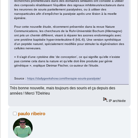
recherches prometteuses dans des domaines similaires ont consisté à utiliser
des composés rétablissant l’équilibre des signaux inhibiteurs/excitateurs dans
les neurones de souris partiellement paralysées, ou à utiliser des
nanoparticules afin d’empêcher la paralysie après une lésion à la moelle
épinière.
Pour cette nouvelle étude, récemment présentée dans la revue Nature
Communications, les chercheurs de la Ruhr-Universität Bochum (Allemagne)
ont pris un chemin différent, visant à réparer les axones endommagés avec
une protéine baptisée hyper-interleukine-6 (hIL-6). Une version synthétique
d’un peptide naturel, spécialement modifiée pour stimuler la régénération des
cellules nerveuses.
« Il s’agit d’une cytokine dite ‘de conception’, ce qui signifie qu’elle n’existe
pas comme cela dans la nature et qu’elle doit être produite par génie
génétique », explique Dietmar Fischer, co-auteur de l’étude.
Source :
https://dailygeekshow.com/therapie-souris-paralysie/
Très bonne nouvelle, mais toujours des souris et ça depuis des
années ! Merci TDelrieu
IP archivée
paulo ribeiro