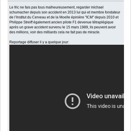
Le fric ne fais pas tous malheureusement, regarder michael
schumacher depuis son accident en 2013 lui qui et membre fondateur
de l’Institut du Cerveau et de la Moelle épinière "ICM" depuis 2010 et
Philippe Streiff également ancien pilote F1 devenue tétraplégique
après un grave accident survenu le 15 mars 1989, ils peuvent avoir
des millions, voir des milliards cela ne fait pas de miracle.
Reportage diffuser il y a quelque jour: