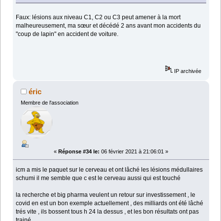
Faux: lésions aux niveau C1, C2 ou C3 peut amener à la mort
malheureusement, ma sœur et décédé 2 ans avant mon accidents du
"coup de lapin" en accident de voiture.
IP archivée
éric
Membre de l'association
«
Réponse #34 le:
06 février 2021 à 21:06:01 »
icm a mis le paquet sur le cerveau et ont lâché les lésions médullaires
schumi il me semble que c est le cerveau aussi qui est touché
la recherche et big pharma veulent un retour sur investissement , le
covid en est un bon exemple actuellement , des milliards ont été lâché
trés vite , ils bossent tous h 24 la dessus , et les bon résultats ont pas
trainé