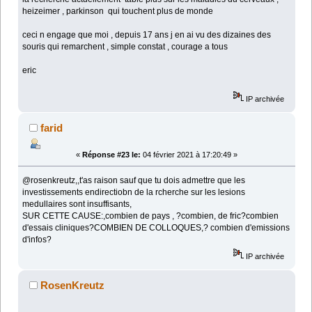
heizeimer , parkinson qui touchent plus de monde
ceci n engage que moi , depuis 17 ans j en ai vu des dizaines des
souris qui remarchent , simple constat , courage a tous
eric
IP archivée
farid
«
Réponse #23 le:
04 février 2021 à 17:20:49 »
@rosenkreutz,,t'as raison sauf que tu dois admettre que les
investissements endirectiobn de la rcherche sur les lesions
medullaires sont insuffisants,
SUR CETTE CAUSE:,combien de pays , ?combien, de fric?combien
d'essais cliniques?COMBIEN DE COLLOQUES,? combien d'emissions
d'infos?
IP archivée
RosenKreutz