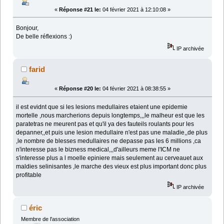
«
Réponse #21 le:
04 février 2021 à 12:10:08 »
Bonjour,
De belle réflexions :)
IP archivée
farid
«
Réponse #20 le:
04 février 2021 à 08:38:55 »
il est evidnt que si les lesions medullaires etaient une epidemie
mortelle ,nous marcherions depuis longtemps,,,le malheur est que les
paratetras ne meurent pas et qu'il ya des fauteils roulants pour les
depanner,,et puis une lesion medullaire n'est pas une maladie,,de plus
,le nombre de blesses medullaires ne depasse pas les 6 millions ,ca
n'interesse pas le bizness medical,,,d'ailleurs meme l'ICM ne
s'interesse plus a l moelle epiniere mais seulement au cerveauet aux
maldies selinisantes ,le marche des vieux est plus important donc plus
profitable
IP archivée
éric
Membre de l'association