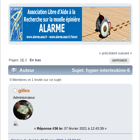
« précédent
suivant »
Pages: [
1
]
2
En bas
IMPRIMER
Auteur
Sujet: hyper-interleukine-6
(Université de la Ruhr) (Lu 41487 fois)
0 Membres et 1 Invité sur ce sujet
gilles
Administrateur
«
Réponse #36 le:
07 février 2021 à 12:43:39 »