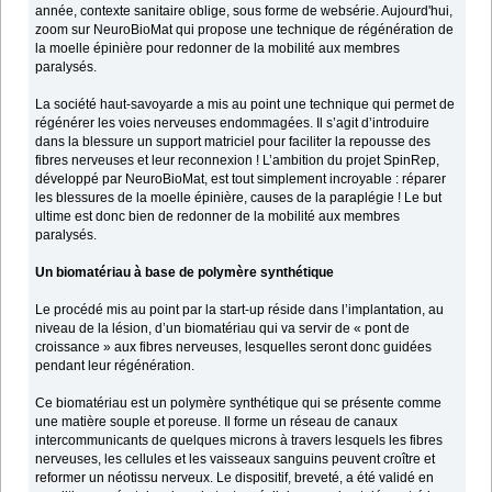
année, contexte sanitaire oblige, sous forme de websérie. Aujourd'hui,
zoom sur NeuroBioMat qui propose une technique de régénération de
la moelle épinière pour redonner de la mobilité aux membres
paralysés.
La société haut-savoyarde a mis au point une technique qui permet de
régénérer les voies nerveuses endommagées. Il s’agit d’introduire
dans la blessure un support matriciel pour faciliter la repousse des
fibres nerveuses et leur reconnexion ! L’ambition du projet SpinRep,
développé par NeuroBioMat, est tout simplement incroyable : réparer
les blessures de la moelle épinière, causes de la paraplégie ! Le but
ultime est donc bien de redonner de la mobilité aux membres
paralysés.
Un biomatériau à base de polymère synthétique
Le procédé mis au point par la start-up réside dans l’implantation, au
niveau de la lésion, d’un biomatériau qui va servir de « pont de
croissance » aux fibres nerveuses, lesquelles seront donc guidées
pendant leur régénération.
Ce biomatériau est un polymère synthétique qui se présente comme
une matière souple et poreuse. Il forme un réseau de canaux
intercommunicants de quelques microns à travers lesquels les fibres
nerveuses, les cellules et les vaisseaux sanguins peuvent croître et
reformer un néotissu nerveux. Le dispositif, breveté, a été validé en