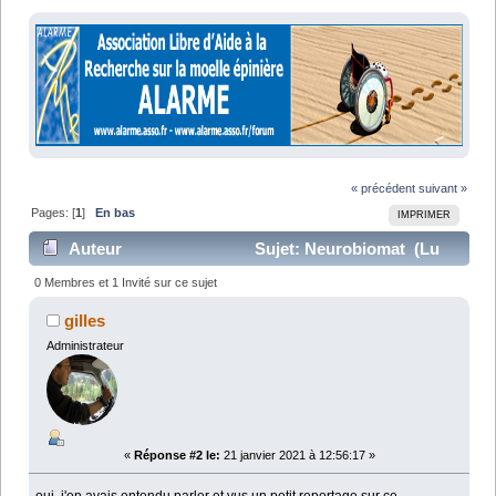
« précédent
suivant »
Pages: [
1
]
En bas
IMPRIMER
Auteur
Sujet: Neurobiomat (Lu
13055 fois)
0 Membres et 1 Invité sur ce sujet
gilles
Administrateur
«
Réponse #2 le:
21 janvier 2021 à 12:56:17 »