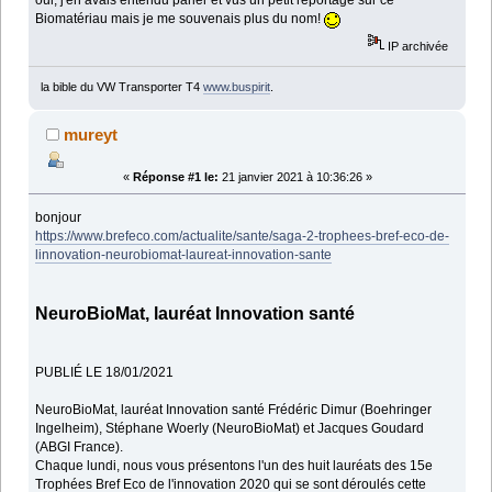
oui, j'en avais entendu parler et vus un petit reportage sur ce
Biomatériau mais je me souvenais plus du nom!
IP archivée
la bible du VW Transporter T4
www.buspirit
.
mureyt
«
Réponse #1 le:
21 janvier 2021 à 10:36:26 »
bonjour
https://www.brefeco.com/actualite/sante/saga-2-trophees-bref-eco-de-
linnovation-neurobiomat-laureat-innovation-sante
NeuroBioMat, lauréat Innovation santé
PUBLIÉ LE 18/01/2021
NeuroBioMat, lauréat Innovation santé Frédéric Dimur (Boehringer
Ingelheim), Stéphane Woerly (NeuroBioMat) et Jacques Goudard
(ABGI France).
Chaque lundi, nous vous présentons l'un des huit lauréats des 15e
Trophées Bref Eco de l'innovation 2020 qui se sont déroulés cette