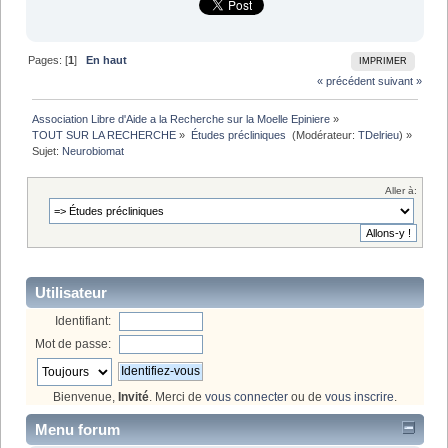
Pages: [
1
]
En haut
IMPRIMER
« précédent
suivant »
Association Libre d'Aide a la Recherche sur la Moelle Epiniere
»
TOUT SUR LA RECHERCHE
»
Études précliniques 
(Modérateur:
TDelrieu
) »
Sujet:
Neurobiomat
Aller à:
Utilisateur
Identifiant:
Mot de passe:
Bienvenue,
Invité
. Merci de
vous connecter
ou de
vous inscrire
.
Menu forum