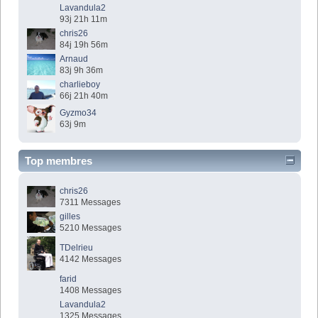
Lavandula2
93j 21h 11m
chris26
84j 19h 56m
Arnaud
83j 9h 36m
charlieboy
66j 21h 40m
Gyzmo34
63j 9m
Top membres
chris26
7311 Messages
gilles
5210 Messages
TDelrieu
4142 Messages
farid
1408 Messages
Lavandula2
1325 Messages