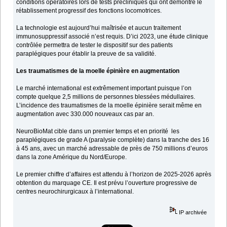
conditions opératoires lors de tests précliniques qui ont démontré le
rétablissement progressif des fonctions locomotrices.
La technologie est aujourd’hui maîtrisée et aucun traitement
immunosuppressif associé n’est requis. D’ici 2023, une étude clinique
contrôlée permettra de tester le dispositif sur des patients
paraplégiques pour établir la preuve de sa validité.
Les traumatismes de la moelle épinière en augmentation
Le marché international est extrêmement important puisque l’on
compte quelque 2,5 millions de personnes blessées médullaires.
L’incidence des traumatismes de la moelle épinière serait même en
augmentation avec 330.000 nouveaux cas par an.
NeuroBioMat cible dans un premier temps et en priorité les
paraplégiques de grade A (paralysie complète) dans la tranche des 16
à 45 ans, avec un marché adressable de près de 750 millions d’euros
dans la zone Amérique du Nord/Europe.
Le premier chiffre d’affaires est attendu à l’horizon de 2025-2026 après
obtention du marquage CE. Il est prévu l’ouverture progressive de
centres neurochirurgicaux à l’international.
IP archivée