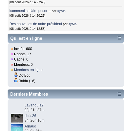
[08 août 2026 à 14:27:45]
lcomment se faire peser ...
par
sylvia
[08 août 2026 à 14:20:29]
Des nouvelles de notre président
par
sylvia
[08 août 2026 à 14:12:58]
Qui est en ligne
Invités: 600
Robots: 17
Caché: 0
Membres: 0
Membres en ligne
:
DotBot
Baidu (16)
Derniers Membres
Lavandula2
93j 21h 37m
chris26
84j 20h 16m
Arnaud