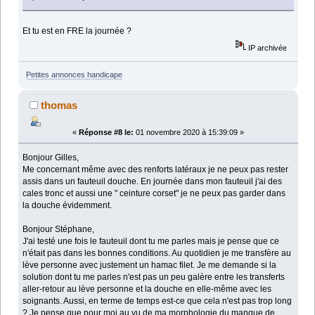
Et tu est en FRE la journée ?
IP archivée
Petites annonces handicape
thomas
«
Réponse #8 le:
01 novembre 2020 à 15:39:09 »
Bonjour Gilles,
Me concernant même avec des renforts latéraux je ne peux pas rester
assis dans un fauteuil douche. En journée dans mon fauteuil j'ai des
cales tronc et aussi une " ceinture corset" je ne peux pas garder dans
la douche évidemment.
Bonjour Stéphane,
J'ai testé une fois le fauteuil dont tu me parles mais je pense que ce
n'était pas dans les bonnes conditions. Au quotidien je me transfère au
lève personne avec justement un hamac filet. Je me demande si la
solution dont tu me parles n'est pas un peu galère entre les transferts
aller-retour au lève personne et la douche en elle-même avec les
soignants. Aussi, en terme de temps est-ce que cela n'est pas trop long
? Je pense que pour moi au vu de ma morphologie du manque de