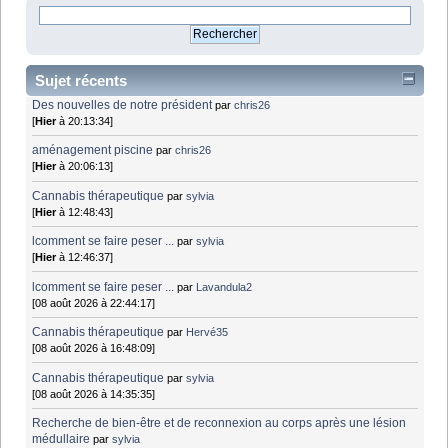
Sujet récents
Des nouvelles de notre président
par
chris26
[
Hier
à 20:13:34]
aménagement piscine
par
chris26
[
Hier
à 20:06:13]
Cannabis thérapeutique
par
sylvia
[
Hier
à 12:48:43]
lcomment se faire peser ...
par
sylvia
[
Hier
à 12:46:37]
lcomment se faire peser ...
par
Lavandula2
[08 août 2026 à 22:44:17]
Cannabis thérapeutique
par
Hervé35
[08 août 2026 à 16:48:09]
Cannabis thérapeutique
par
sylvia
[08 août 2026 à 14:35:35]
Recherche de bien-être et de reconnexion au corps après une lésion
médullaire
par
sylvia