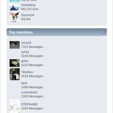
83j 9h 36m
charlieboy
66j 21h 41m
Gyzmo34
63j 9m
Top membres
chris26
7313 Messages
sylvia
5226 Messages
gilles
5210 Messages
TDelrieu
4142 Messages
farid
1408 Messages
Lavandula2
1326 Messages
STEPHANE
1040 Messages