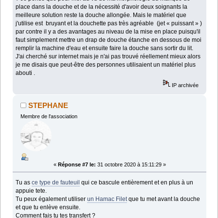
place dans la douche et de la nécessité d'avoir deux soignants la
meilleure solution reste la douche allongée. Mais le matériel que
j'utilise est bruyant et la douchette pas très agréable (jet « puissant » )
par contre il y a des avantages au niveau de la mise en place puisqu'il
faut simplement mettre un drap de douche étanche en dessous de moi
remplir la machine d'eau et ensuite faire la douche sans sortir du lit.
J'ai cherché sur internet mais je n'ai pas trouvé réellement mieux alors
je me disais que peut-être des personnes utilisaient un matériel plus
abouti .
IP archivée
STEPHANE
Membre de l'association
«
Réponse #7 le:
31 octobre 2020 à 15:11:29 »
Tu as
ce type de fauteuil
qui ce bascule entièrement et en plus à un
appuie tete.
Tu peux également utiliser
un Hamac Filet
que tu met avant la douche
et que tu enlève ensuite.
Comment fais tu tes transfert ?