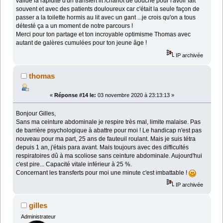
valide la rapidité d'un transfert lit /chariot de douche pour l'avoir fait
souvent et avec des patients douloureux car c'était la seule façon de
passer a la toilette hormis au lit avec un gant ...je crois qu'on a tous
détesté ça a un moment de notre parcours !
Merci pour ton partage et ton incroyable optimisme Thomas avec
autant de galères cumulées pour ton jeune âge !
IP archivée
thomas
«
Réponse #14 le:
03 novembre 2020 à 23:13:13 »
Bonjour Gilles,
Sans ma ceinture abdominale je respire très mal, limite malaise. Pas
de barrière psychologique à abattre pour moi ! Le handicap n'est pas
nouveau pour ma part, 25 ans de fauteuil roulant. Mais je suis tétra
depuis 1 an, j'étais para avant. Mais toujours avec des difficultés
respiratoires dû à ma scoliose sans ceinture abdominale. Aujourd'hui
c'est pire... Capacité vitale inférieur à 25 %.
Concernant les transferts pour moi une minute c'est imbattable !
IP archivée
gilles
Administrateur