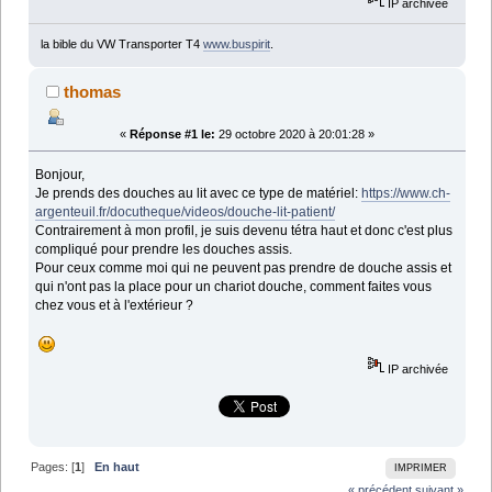
IP archivée
la bible du VW Transporter T4
www.buspirit
.
thomas
«
Réponse #1 le:
29 octobre 2020 à 20:01:28 »
Bonjour,
Je prends des douches au lit avec ce type de matériel:
https://www.ch-
argenteuil.fr/docutheque/videos/douche-lit-patient/
Contrairement à mon profil, je suis devenu tétra haut et donc c'est plus
compliqué pour prendre les douches assis.
Pour ceux comme moi qui ne peuvent pas prendre de douche assis et
qui n'ont pas la place pour un chariot douche, comment faites vous
chez vous et à l'extérieur ?
IP archivée
Pages: [
1
]
En haut
IMPRIMER
« précédent
suivant »