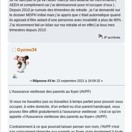
Je ne sais pas si ça va t’aider mais je suis aidante de mes enfants (
AEEH et complément car j’ai démissionné pour m’occuper d’eux ) .
Depuis 2010 je cumule des trimestres de retraite , je l’ai demandé sur
le dossier MDPH initial mais j’ai appris que c’était automatique quand
ils agissait d’être aidant d’une personne avec invalidité a plus de 80% .
J’ai récemment fait un bilan sur ma retraite et en effet j’ai tous mes
trimestres depuis 2010 .
IP archivée
Gyzmo34
«
Réponse #3 le:
23 septembre 2021 à 18:09:32 »
L'Assurance vieillesse des parents au foyer (AVPF)
Si vous ne travaillez pas ou travaillez à temps partiel pour pouvoir vous
occuper, à votre domicile, d'un enfant ou d'un parent handicapé, vous
pouvez être affilié gratuitement à l'assurance vieillesse : c'est ce qu'on
appelle «l'Assurance vieillesse des parents au foyer» (AVPF).
Contrairement à ce que pourrait laisser penser son nom, l'AVPF n'est
pas uniquement réservée aux parents au foyer, mais également à toute