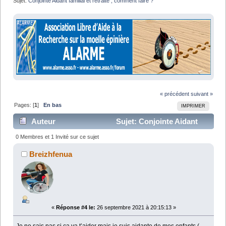
Sujet:
Conjointe Aidant familial et retraite , comment faire ?
« précédent
suivant »
Pages: [
1
]
En bas
IMPRIMER
Auteur
Sujet: Conjointe Aidant
familial et retraite , comment faire ? (Lu 12929 fois)
0 Membres et 1 Invité sur ce sujet
Breizhfenua
«
Réponse #4 le:
26 septembre 2021 à 20:15:13 »