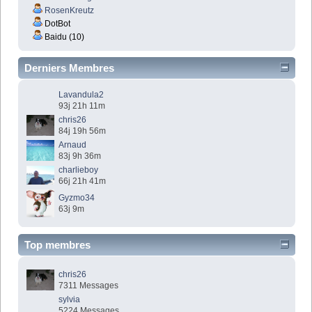
RosenKreutz
DotBot
Baidu (10)
Derniers Membres
Lavandula2
93j 21h 11m
chris26
84j 19h 56m
Arnaud
83j 9h 36m
charlieboy
66j 21h 41m
Gyzmo34
63j 9m
Top membres
chris26
7311 Messages
sylvia
5224 Messages