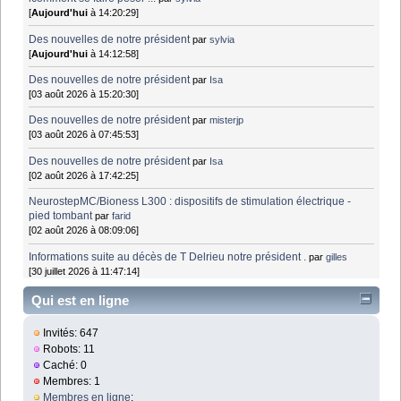
[
Aujourd'hui
à 14:20:29]
Des nouvelles de notre président
par
sylvia
[
Aujourd'hui
à 14:12:58]
Des nouvelles de notre président
par
Isa
[03 août 2026 à 15:20:30]
Des nouvelles de notre président
par
misterjp
[03 août 2026 à 07:45:53]
Des nouvelles de notre président
par
Isa
[02 août 2026 à 17:42:25]
NeurostepMC/Bioness L300 : dispositifs de stimulation électrique -
pied tombant
par
farid
[02 août 2026 à 08:09:06]
Informations suite au décès de T Delrieu notre président .
par
gilles
[30 juillet 2026 à 11:47:14]
Qui est en ligne
Invités: 647
Robots: 11
Caché: 0
Membres: 1
Membres en ligne
: