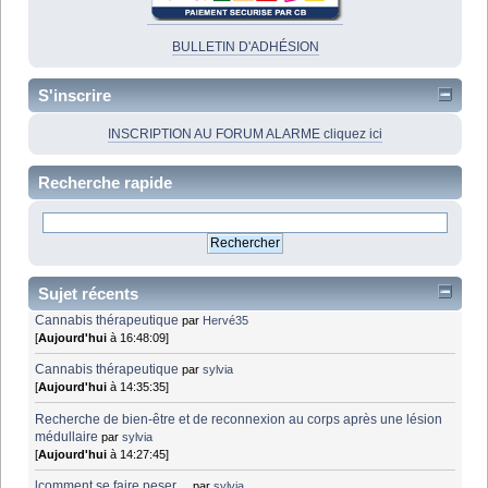
BULLETIN D'ADHÉSION
S'inscrire
INSCRIPTION AU FORUM ALARME cliquez ici
Recherche rapide
Sujet récents
Cannabis thérapeutique
par
Hervé35
[
Aujourd'hui
à 16:48:09]
Cannabis thérapeutique
par
sylvia
[
Aujourd'hui
à 14:35:35]
Recherche de bien-être et de reconnexion au corps après une lésion
médullaire
par
sylvia
[
Aujourd'hui
à 14:27:45]
lcomment se faire peser ...
par
sylvia