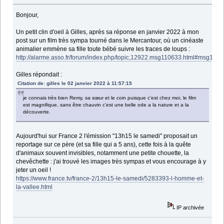
Bonjour,
Un petit clin d'oeil à Gilles, après sa réponse en janvier 2022 à mon
post sur un film très sympa tourné dans le Mercantour, où un cinéaste
animalier emmène sa fille toute bébé suivre les traces de loups :
http://alarme.asso.fr/forum/index.php/topic,12922.msg110633.html#msg110
Gilles répondait :
Citation de: gilles le 02 janvier 2022 à 11:57:15
je connais très bien Remy, sa sœur et le coin puisque c'est chez moi, le film
est magnifique, sans être chauvin c'est une belle ode a la nature et a la
découverte.
Aujourd'hui sur France 2 l'émission "13h15 le samedi" proposait un
reportage sur ce père (et sa fille qui a 5 ans), cette fois à la quête
d'animaux souvent invisibles, notamment une petite chouette, la
chevêchette : j'ai trouvé les images très sympas et vous encourage à y
jeter un oeil !
https://www.france.tv/france-2/13h15-le-samedi/5283393-l-homme-et-
la-vallee.html
IP archivée