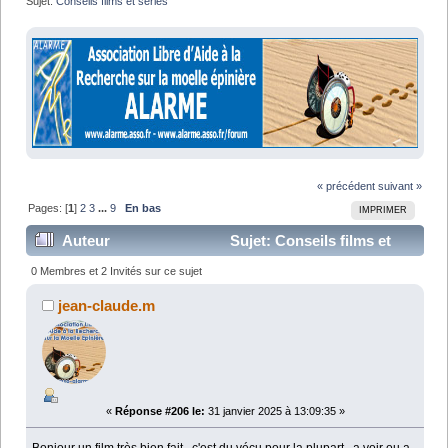
Sujet:
Conseils films et séries
« précédent
suivant »
Pages: [
1
]
2
3
...
9
En bas
IMPRIMER
Auteur
Sujet: Conseils films et
séries (Lu 207324 fois)
0 Membres et 2 Invités sur ce sujet
jean-claude.m
«
Réponse #206 le:
31 janvier 2025 à 13:09:35 »