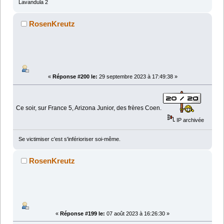
Lavandula 2
RosenKreutz
«
Réponse #200 le:
29 septembre 2023 à 17:49:38 »
Ce soir, sur France 5, Arizona Junior, des frères Coen.
IP archivée
Se victimiser c'est s'inférioriser soi-même.
RosenKreutz
«
Réponse #199 le:
07 août 2023 à 16:26:30 »