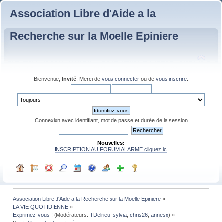
Association Libre d'Aide a la
Recherche sur la Moelle Epiniere
Bienvenue,
Invité
. Merci de
vous connecter
ou de
vous inscrire
.
Connexion avec identifiant, mot de passe et durée de la session
Nouvelles:
INSCRIPTION AU FORUM ALARME cliquez ici
Association Libre d'Aide a la Recherche sur la Moelle Epiniere
»
LA VIE QUOTIDIENNE
»
Exprimez-vous !
(Modérateurs:
TDelrieu
,
sylvia
,
chris26
,
anneso
) »