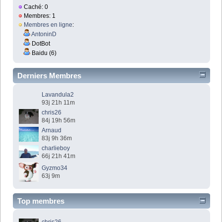
Caché: 0
Membres: 1
Membres en ligne
:
AntoninD
DotBot
Baidu (6)
Derniers Membres
Lavandula2
93j 21h 11m
chris26
84j 19h 56m
Arnaud
83j 9h 36m
charlieboy
66j 21h 41m
Gyzmo34
63j 9m
Top membres