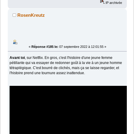
IP archivée
RosenKreutz
«
Réponse #185 le:
07 septembre 2022 à 12:01:55 »
Avant toi
, sur Netflix. En gros, c'est l'histoire d'une jeune femme
pétillante qui va essayer de redonner goût à la vie à un jeune homme
tétraplégique. C'est bourré de clichés, mais ça se laisse regarder, et
l'histoire prend une tournure assez inattendue.