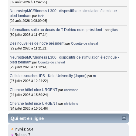
[02 août 2026 à 17:42:25]
NeurostepMC/Bioness L300 : dispositifs de stimulation électrique -
pied tombant
par
farid
[02 août 2026 à 08:09:06]
Informations suite au décès de T Delrieu notre président .
par
gilles
[30 juillet 2026 à 11:47:14]
Des nouvelles de notre président
par
Couette de cheval
[29 juillet 2026 à 11:21:21]
NeurostepMC/Bioness L300 : dispositifs de stimulation électrique -
pied tombant
par
Couette de cheval
[29 juillet 2026 à 11:12:41]
Cellules souches iPS - Keio University (Japon)
par
fti
[27 juillet 2026 à 12:24:22]
Cherche hôtel nice URGENT
par
christinne
[24 juillet 2026 à 15:59:24]
Cherche hôtel nice URGENT
par
christinne
[24 juillet 2026 à 15:56:46]
Qui est en ligne
Invités: 504
Robots: 7