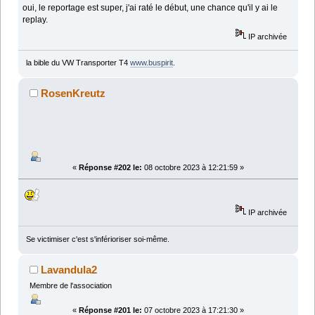
oui, le reportage est super, j'ai raté le début, une chance qu'il y ai le
replay.
IP archivée
la bible du VW Transporter T4
www.buspirit
.
RosenKreutz
«
Réponse #202 le:
08 octobre 2023 à 12:21:59 »
IP archivée
Se victimiser c'est s'inférioriser soi-même.
Lavandula2
Membre de l'association
«
Réponse #201 le:
07 octobre 2023 à 17:21:30 »