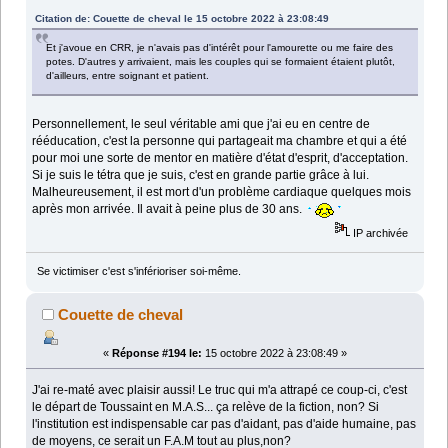
Citation de: Couette de cheval le 15 octobre 2022 à 23:08:49
Et j'avoue en CRR, je n'avais pas d'intérêt pour l'amourette ou me faire des
potes. D'autres y arrivaient, mais les couples qui se formaient étaient plutôt,
d'ailleurs, entre soignant et patient.
Personnellement, le seul véritable ami que j'ai eu en centre de
rééducation, c'est la personne qui partageait ma chambre et qui a été
pour moi une sorte de mentor en matière d'état d'esprit, d'acceptation.
Si je suis le tétra que je suis, c'est en grande partie grâce à lui.
Malheureusement, il est mort d'un problème cardiaque quelques mois
après mon arrivée. Il avait à peine plus de 30 ans.
IP archivée
Se victimiser c'est s'inférioriser soi-même.
Couette de cheval
«
Réponse #194 le:
15 octobre 2022 à 23:08:49 »
J'ai re-maté avec plaisir aussi! Le truc qui m'a attrapé ce coup-ci, c'est
le départ de Toussaint en M.A.S... ça relève de la fiction, non? Si
l'institution est indispensable car pas d'aidant, pas d'aide humaine, pas
de moyens, ce serait un F.A.M tout au plus,non?