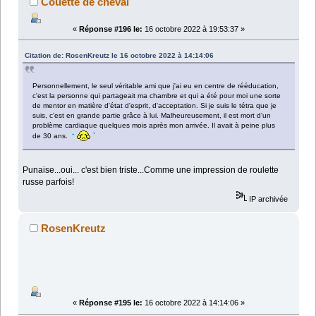
Couette de cheval
«
Réponse #196 le:
16 octobre 2022 à 19:53:37 »
Citation de: RosenKreutz le 16 octobre 2022 à 14:14:06
Personnellement, le seul véritable ami que j'ai eu en centre de rééducation,
c'est la personne qui partageait ma chambre et qui a été pour moi une sorte
de mentor en matière d'état d'esprit, d'acceptation. Si je suis le tétra que je
suis, c'est en grande partie grâce à lui. Malheureusement, il est mort d'un
problème cardiaque quelques mois après mon arrivée. Il avait à peine plus
de 30 ans.
Punaise...oui... c'est bien triste...Comme une impression de roulette
russe parfois!
IP archivée
RosenKreutz
«
Réponse #195 le:
16 octobre 2022 à 14:14:06 »