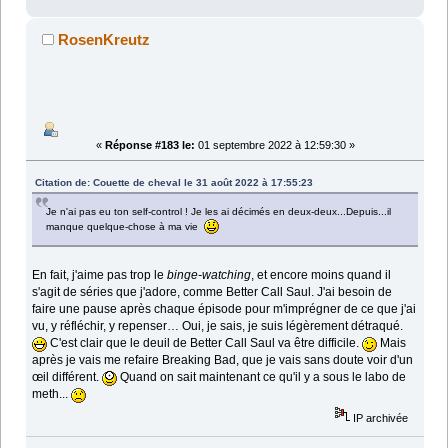
RosenKreutz
«
Réponse #183 le:
01 septembre 2022 à 12:59:30 »
Citation de: Couette de cheval le 31 août 2022 à 17:55:23
Je n'ai pas eu ton self-control ! Je les ai décimés en deux-deux...Depuis...il
manque quelque-chose à ma vie
En fait, j'aime pas trop le
binge-watching
, et encore moins quand il
s'agit de séries que j'adore, comme Better Call Saul. J'ai besoin de
faire une pause après chaque épisode pour m'imprégner de ce que j'ai
vu, y réfléchir, y repenser… Oui, je sais, je suis légèrement détraqué.
C'est clair que le deuil de Better Call Saul va être difficile.
Mais
après je vais me refaire Breaking Bad, que je vais sans doute voir d'un
œil différent.
Quand on sait maintenant ce qu'il y a sous le labo de
meth...
IP archivée