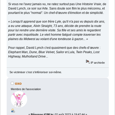
Si vous ne l'avez jamais vu, ne ratez surtout pas
Une Histoire Vraie
, de
David Lynch, ce soir sur Arte. Sans doute son film le plus méconnu, et
pourtant le plus "normal". Un chef-d'œuvre d'émotion et de simplicité.
« Lorsqu'il apprend que son frère Lyle, qu'il n'a pas vu depuis dix ans,
a eu une attaque, Alvin Straight, 73 ans, décide de prendre la route
pour lui rendre une dernière visite. Sa fille et ses amis le regardent
partir avec inquiétude. Le vieil homme fatigué compte traverser les
plaines du Midwest au volant d'une tondeuse à gazon... »
Pour rappel, David Lynch c'est quasiment que des chefs-d’œuvre :
Elephant Man, Dune, Blue Velvet, Sailor et Lula, Twin Peaks, Lost
Highway, Mulholland Drive
...
IP archivée
Se victimiser c'est s'inférioriser soi-même.
oxo
Membre de l'association
«
Réponse #198 le:
02 août 2023 à 19:47:44 »