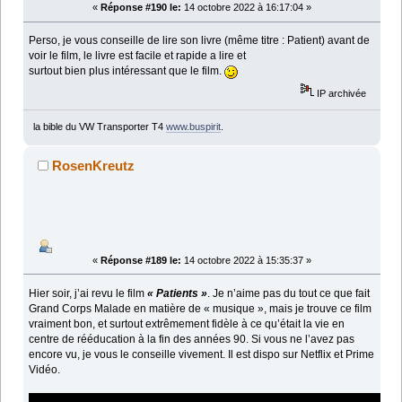
«
Réponse #190 le:
14 octobre 2022 à 16:17:04 »
Perso, je vous conseille de lire son livre (même titre : Patient) avant de
voir le film, le livre est facile et rapide a lire et
surtout bien plus intéressant que le film.
IP archivée
la bible du VW Transporter T4
www.buspirit
.
RosenKreutz
«
Réponse #189 le:
14 octobre 2022 à 15:35:37 »
Hier soir, j’ai revu le film
« Patients »
. Je n’aime pas du tout ce que fait
Grand Corps Malade en matière de « musique », mais je trouve ce film
vraiment bon, et surtout extrêmement fidèle à ce qu’était la vie en
centre de rééducation à la fin des années 90. Si vous ne l’avez pas
encore vu, je vous le conseille vivement. Il est dispo sur Netflix et Prime
Vidéo.