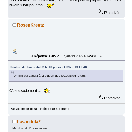
Bonjour un film très bien fait , c'est du vécu pour la plupart , a voir ou a
revoir, 3 fois pour moi .
IP archivée
RosenKreutz
«
Réponse #205 le:
17 janvier 2025 à 14:48:01 »
Citation de: Lavandula2 le 16 janvier 2025 à 19:09:46
Un film qui parlera à la plupart des lecteurs du forum !
C'est exactement ça !
IP archivée
Se victimiser c'est s'inférioriser soi-même.
Lavandula2
Membre de l'association