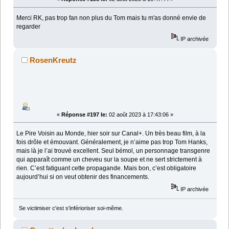
Merci RK, pas trop fan non plus du Tom mais tu m'as donné envie de
regarder
IP archivée
RosenKreutz
«
Réponse #197 le:
02 août 2023 à 17:43:06 »
Le Pire Voisin au Monde, hier soir sur Canal+. Un très beau film, à la
fois drôle et émouvant. Généralement, je n’aime pas trop Tom Hanks,
mais là je l’ai trouvé excellent. Seul bémol, un personnage transgenre
qui apparaît comme un cheveu sur la soupe et ne sert strictement à
rien. C’est fatiguant cette propagande. Mais bon, c’est obligatoire
aujourd’hui si on veut obtenir des financements.
IP archivée
Se victimiser c'est s'inférioriser soi-même.