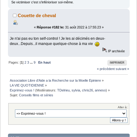
Se victimiser c'est s'inférioriser soi-même.
Couette de cheval
«
Réponse #182 le:
31 août 2022 à 17:55:23 »
Je n'ai pas eu ton self-control ! Je les ai décimés en deux-
deux...Depuis...il manque quelque-chose à ma vie
IP archivée
Pages: [
1
]
2
3
...
9
En haut
IMPRIMER
« précédent
suivant »
Association Libre d'Aide a la Recherche sur la Moelle Epiniere
»
LA VIE QUOTIDIENNE
»
Exprimez-vous !
(Modérateurs:
TDelrieu
,
sylvia
,
chris26
,
anneso
) »
Sujet:
Conseils films et séries
Aller à: