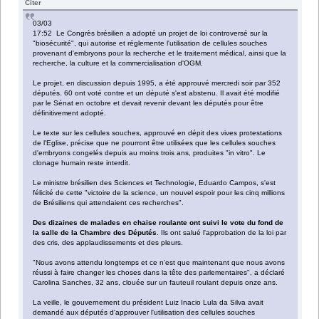
Citer
03/03
17:52 Le Congrès brésilien a adopté un projet de loi controversé sur la
"biosécurité", qui autorise et réglemente l'utilisation de cellules souches
provenant d'embryons pour la recherche et le traitement médical, ainsi que la
recherche, la culture et la commercialisation d'OGM.
Le projet, en discussion depuis 1995, a été approuvé mercredi soir par 352
députés. 60 ont voté contre et un député s'est abstenu. Il avait été modifié
par le Sénat en octobre et devait revenir devant les députés pour être
définitivement adopté.
Le texte sur les cellules souches, approuvé en dépit des vives protestations
de l'Eglise, précise que ne pourront être utilisées que les cellules souches
d'embryons congelés depuis au moins trois ans, produites "in vitro". Le
clonage humain reste interdit.
Le ministre brésilien des Sciences et Technologie, Eduardo Campos, s'est
félicité de cette "victoire de la science, un nouvel espoir pour les cinq millions
de Brésiliens qui attendaient ces recherches".
Des dizaines de malades en chaise roulante ont suivi le vote du fond de
la salle de la Chambre des Députés
. Ils ont salué l'approbation de la loi par
des cris, des applaudissements et des pleurs.
"Nous avons attendu longtemps et ce n'est que maintenant que nous avons
réussi à faire changer les choses dans la tête des parlementaires", a déclaré
Carolina Sanches, 32 ans, clouée sur un fauteuil roulant depuis onze ans.
La veille, le gouvernement du président Luiz Inacio Lula da Silva avait
demandé aux députés d'approuver l'utilisation des cellules souches