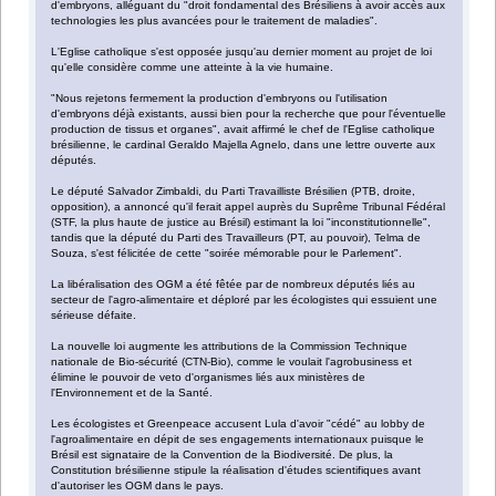
d'embryons, alléguant du "droit fondamental des Brésiliens à avoir accès aux
technologies les plus avancées pour le traitement de maladies".
L'Eglise catholique s'est opposée jusqu'au dernier moment au projet de loi
qu'elle considère comme une atteinte à la vie humaine.
"Nous rejetons fermement la production d'embryons ou l'utilisation
d'embryons déjà existants, aussi bien pour la recherche que pour l'éventuelle
production de tissus et organes", avait affirmé le chef de l'Eglise catholique
brésilienne, le cardinal Geraldo Majella Agnelo, dans une lettre ouverte aux
députés.
Le député Salvador Zimbaldi, du Parti Travailliste Brésilien (PTB, droite,
opposition), a annoncé qu'il ferait appel auprès du Suprême Tribunal Fédéral
(STF, la plus haute de justice au Brésil) estimant la loi "inconstitutionnelle",
tandis que la député du Parti des Travailleurs (PT, au pouvoir), Telma de
Souza, s'est félicitée de cette "soirée mémorable pour le Parlement".
La libéralisation des OGM a été fêtée par de nombreux députés liés au
secteur de l'agro-alimentaire et déploré par les écologistes qui essuient une
sérieuse défaite.
La nouvelle loi augmente les attributions de la Commission Technique
nationale de Bio-sécurité (CTN-Bio), comme le voulait l'agrobusiness et
élimine le pouvoir de veto d'organismes liés aux ministères de
l'Environnement et de la Santé.
Les écologistes et Greenpeace accusent Lula d'avoir "cédé" au lobby de
l'agroalimentaire en dépit de ses engagements internationaux puisque le
Brésil est signataire de la Convention de la Biodiversité. De plus, la
Constitution brésilienne stipule la réalisation d'études scientifiques avant
d'autoriser les OGM dans le pays.