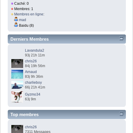
Caché: 0
Membres: 1
Membres en ligne
:
mad
Baidu (8)
Derniers Membres
Lavandula2
93j 21h 11m
chris26
84j 19h 56m
Arnaud
83j 9h 36m
charlieboy
66j 21h 41m
Gyzmo34
63j 9m
Top membres
chris26
7311 Messages