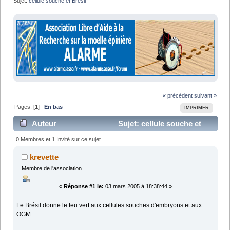
Sujet:
cellule souche et Brésil
« précédent
suivant »
Pages: [
1
]
En bas
IMPRIMER
Auteur
Sujet: cellule souche et
Brésil (Lu 11204 fois)
0 Membres et 1 Invité sur ce sujet
krevette
Membre de l'association
«
Réponse #1 le:
03 mars 2005 à 18:38:44 »
Le Brésil donne le feu vert aux cellules souches d'embryons et aux
OGM