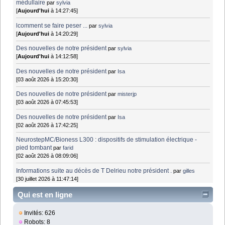
médullaire
par
sylvia
[
Aujourd'hui
à 14:27:45]
lcomment se faire peser ...
par
sylvia
[
Aujourd'hui
à 14:20:29]
Des nouvelles de notre président
par
sylvia
[
Aujourd'hui
à 14:12:58]
Des nouvelles de notre président
par
Isa
[03 août 2026 à 15:20:30]
Des nouvelles de notre président
par
misterjp
[03 août 2026 à 07:45:53]
Des nouvelles de notre président
par
Isa
[02 août 2026 à 17:42:25]
NeurostepMC/Bioness L300 : dispositifs de stimulation électrique -
pied tombant
par
farid
[02 août 2026 à 08:09:06]
Informations suite au décès de T Delrieu notre président .
par
gilles
[30 juillet 2026 à 11:47:14]
Qui est en ligne
Invités: 626
Robots: 8