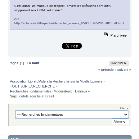
C'est aussi "un manque de respect" envers les Brésiliens dont 80%
s'opposent aux OGM, selon eux."
AFP
http://actu.voila.fr/Depeche/depeche_science_050303165204.z0f1htx9.html
IP archivée
Pages: [
1
]
En haut
IMPRIMER
« précédent
suivant »
Association Libre d'Aide a la Recherche sur la Moelle Epiniere
»
TOUT SUR LA RECHERCHE
»
Recherches fondamentales
(Modérateur:
TDelrieu
) »
Sujet:
cellule souche et Brésil
Aller à: