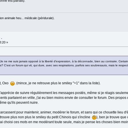
nne est parfait).
on animale heu... médicale (péridurale).
 .
8:20 »
 Je ne me suis jamais opposé à la liberté d'expression, à la déconnade, bien au contraire. Certains
ors? C'est un forum qui vit, qui dure, avec ses respirations, parfois ses soubresauts, mais le respect
it, Oxo
. (mince, je ne retrouve plus le smiley "+1" dans la liste).
 j'apprécie de suivre régulièrement les messages postés, même si je réagis seulem
nts partaient en vrille, j'ai eu bien moins envie de consulter le forum. Des propos 
ême qu'ils peuvent nuire.
arcassent pour maintenir, animer, modérer le forum, et sans qui ce chouette lieu d'
trouve plus non plus le smiley du petit Chinois qui s'incline
), ben je trouve que
 j'ai choisi ces mots en me modérant toute seule, mais je pense les choses bien mo