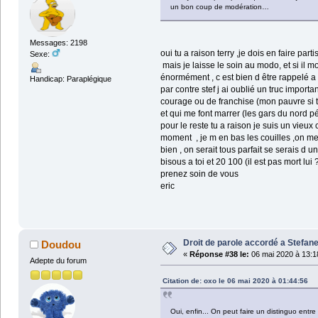
un bon coup de modération…
Messages: 2198
oui tu a raison terry ,je dois en faire parti
Sexe:
mais je laisse le soin au modo, et si il m
énormément , c est bien d être rappelé a
Handicap: Paraplégique
par contre stef j ai oublié un truc import
courage ou de franchise (mon pauvre si tu
et qui me font marrer (les gars du nord p
pour le reste tu a raison je suis un vieux
moment , je m en bas les couilles ,on me
bien , on serait tous parfait se serais d u
bisous a toi et 20 100 (il est pas mort lui 
prenez soin de vous
eric
Droit de parole accordé a Stefane
Doudou
«
Réponse #38 le:
06 mai 2020 à 13:1
Adepte du forum
Citation de: oxo le 06 mai 2020 à 01:44:56
Oui, enfin... On peut faire un distinguo ent