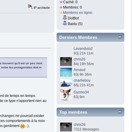
Caché: 0
Membres: 0
IP archivée
Membres en ligne
:
DotBot
Baidu (5)
Derniers Membres
Lavandula2
93j 21h 11m
chris26
 trouvent qu'il est un peu mort,
84j 19h 56m
 entre les protagonistes doit in
Arnaud
83j 9h 36m
charlieboy
66j 21h 41m
Gyzmo34
ent de temps en temps.
63j 9m
de ce type n'apportent rien au
Top membres
échanges ne pourrait exister
 ces comportements à la noix
chris26
ins gentiment
...).
7311 Messages