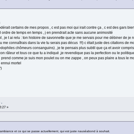
s
odérait certains de mes propos , c est pas moi qui irait contre ça , c est des gars bie
 l ordre de temps en temps , j en prendrait acte sans aucune animosité
ant , je t ai relu : ton histoire de savonnette que je me servais pour me débiner de je
 me connaîtrais dans la vie tu serais pas décus !!!) c était juste des citations de 
édophiles chômeurs consanguins) , je te pensais plus subtil que ça et avoir compris
 con râleur et tous ce que tu a indiqué ,je revendique pas la perfection ou le politi
 prend comme je suis mon poulet ou on me zappe , on peux pas plaire a tous le mond
n ennui mortel
?)
 .
8:27 »
re ambiance et ce qui se passe actuellement, qui est juste nauséabond à souhait.