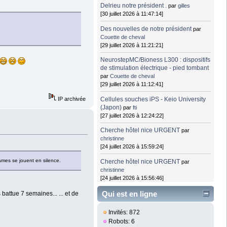
Delrieu notre président .
par
gilles
[30 juillet 2026 à 11:47:14]
Des nouvelles de notre président
par
Couette de cheval
[29 juillet 2026 à 11:21:21]
NeurostepMC/Bioness L300 : dispositifs
de stimulation électrique - pied tombant
par
Couette de cheval
[29 juillet 2026 à 11:12:41]
Cellules souches iPS - Keio University
IP archivée
(Japon)
par
fti
[27 juillet 2026 à 12:24:22]
Cherche hôtel nice URGENT
par
christinne
[24 juillet 2026 à 15:59:24]
ames se jouent en silence.
Cherche hôtel nice URGENT
par
christinne
[24 juillet 2026 à 15:56:46]
Qui est en ligne
battue 7 semaines... ... et de
Invités: 872
Robots: 6