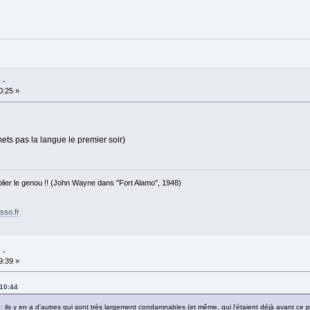
 .
0:25 »
ets pas la langue le premier soir)
 plier le genou !! (John Wayne dans "Fort Alamo", 1948)
sso.fr
 .
9:39 »
:10:44
 : ils y en a d'autres qui sont très largement condamnables (et même, qui l'étaient déjà avant ce p