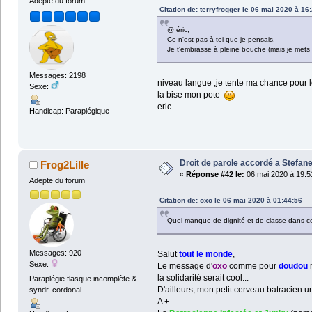
Adepte du forum
Citation de: terryfrogger le 06 mai 2020 à 16
@ éric,
Ce n'est pas à toi que je pensais.
Je t'embrasse à pleine bouche (mais je mets p
Messages: 2198
niveau langue ,je tente ma chance pour l
Sexe:
la bise mon pote
eric
Handicap: Paraplégique
Droit de parole accordé a Stefane
Frog2Lille
«
Réponse #42 le:
06 mai 2020 à 19:5
Adepte du forum
Citation de: oxo le 06 mai 2020 à 01:44:56
Quel manque de dignité et de classe dans cett
Messages: 920
Salut
tout le monde
,
Sexe:
Le message d'
oxo
comme pour
doudou
la solidarité serait cool...
Paraplégie flasque incomplète &
D'ailleurs, mon petit cerveau batracien un
syndr. cordonal
A +