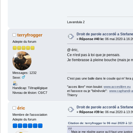
Lavandula 2
Droit de parole accordé a Stefane
terryfrogger
«
Réponse #40 le:
06 mai 2020 à 16:2
Adepte du forum
@ éric,
Ce n'est pas à toi que je pensais.
Je t'embrasse à pleine bouche (mais je m
Messages: 1232
Sexe:
C'est pas une balle dans le coude qui m' fera
"acces libre" mon boulot:
www.acceslibre.eu
Handicap: Tétraplégique
et l'assoce ou je "bénévole":
www.caphandi-a
Niveau de lésion: C6/C7
Thierry
Droit de parole accordé a Stefane
éric
«
Réponse #39 le:
06 mai 2020 à 13:3
Membre de l'association
Adepte du forum
Citation de: terryfrogger le 06 mai 2020 à 12
Mais je me répète parce qu'il faut une justice