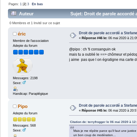
Pages:
1
[
2
]
3
En bas
Auteur
Sujet: Droit de parole accordé a
0 Membres et 1 Invité sur ce sujet
Droit de parole accordé a Stefane
éric
«
Réponse #46 le:
06 mai 2020 à 21:0
Membre de l'association
Adepte du forum
@pipo : ch 'ti consanguin ok
mais tu a oublié le ==> chômeur et pédo
j aime pas que l on égratigne ma carte d
Messages: 2198
Sexe:
Handicap: Paraplégique
Droit de parole accordé a Stefane
Pipo
«
Réponse #45 le:
06 mai 2020 à 20:5
Adepte du forum
Citation de: terryfrogger le 06 mai 2020 à 12
Messages: 568
Sexe:
Mais je me répète parce qu'il faut une justice
un bon coup de modération…