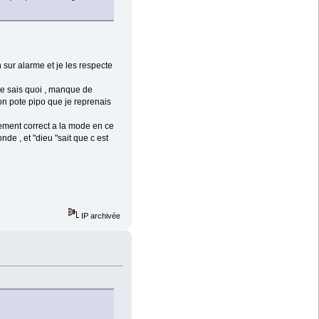
n sur alarme et je les respecte
 ne sais quoi , manque de
mon pote pipo que je reprenais
quement correct a la mode en ce
e , et "dieu "sait que c est
IP archivée