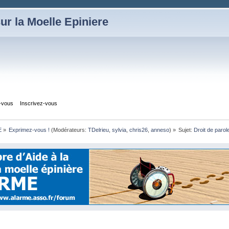
ur la Moelle Epiniere
z-vous
Inscrivez-vous
E
»
Exprimez-vous !
(Modérateurs:
TDelrieu
,
sylvia
,
chris26
,
anneso
) »
Sujet:
Droit de parol