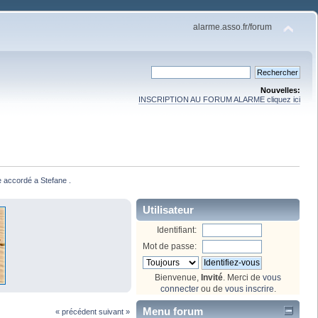
alarme.asso.fr/forum
Nouvelles:
INSCRIPTION AU FORUM ALARME cliquez ici
e accordé a Stefane .
Utilisateur
Identifiant:
Mot de passe:
Bienvenue,
Invité
. Merci de
vous
connecter
ou de
vous inscrire
.
Menu forum
« précédent
suivant »