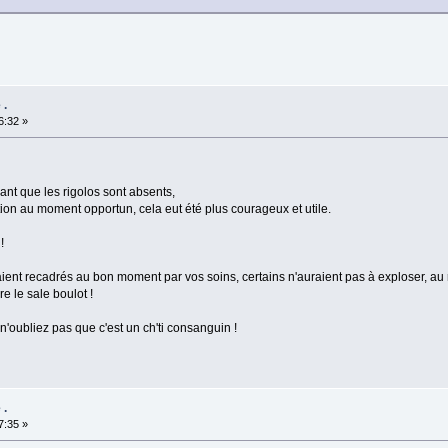
 .
6:32 »
nt que les rigolos sont absents,
tion au moment opportun, cela eut été plus courageux et utile.
!
aient recadrés au bon moment par vos soins, certains n'auraient pas à exploser, au 
re le sale boulot !
, n'oubliez pas que c'est un ch'ti consanguin !
 .
7:35 »