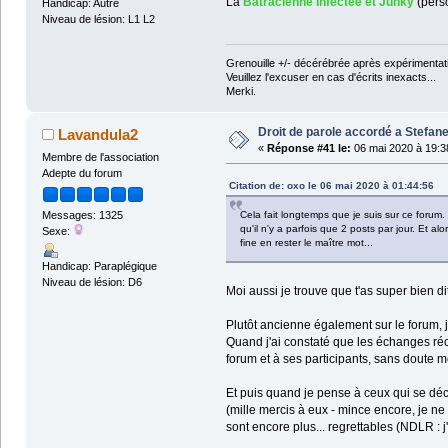
La
Batracienne Infectée et Junky
(perso
Handicap: Autre
Niveau de lésion: L1 L2
Grenouille +/- décérébrée après expérimentati
Veuillez l'excuser en cas d'écrits inexacts...
Merki.
Droit de parole accordé a Stefane
Lavandula2
«
Réponse #41 le:
06 mai 2020 à 19:3
Membre de l'association
Adepte du forum
Citation de: oxo le 06 mai 2020 à 01:44:56
Cela fait longtemps que je suis sur ce forum.
Messages: 1325
qu'il n'y a parfois que 2 posts par jour. Et al
Sexe:
fine en rester le maître mot...
Handicap: Paraplégique
Niveau de lésion: D6
Moi aussi je trouve que t'as super bien d
Plutôt ancienne également sur le forum,
Quand j'ai constaté que les échanges réce
forum et à ses participants, sans doute m
Et puis quand je pense à ceux qui se déc
(mille mercis à eux - mince encore, je ne 
sont encore plus... regrettables (NDLR :