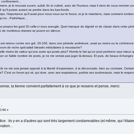
e confinement...
ent, je le trouvais ouvert, subtil, fin et cultivé, avec de l'humour, mais il vient de nous montrer u
é qu'il puisse autant se perdre dans les bas-fonds.
gtemps, l'importance qu'il avait pour nous nous sur le forum, et je le maintiens, mais comment tombe
qu'un...Pathétique...
propos les gars! Et celle-ci vous aveugle. Quel manque de dignité et de classe dans cette périod
 où de nombreux drames se jouent en silence.
n'y est retenu contre son gré. 20-100, dans une période antérieure, avait au moins eu la cohérence 
forum de niche spécialisé blessés médullaires à moustache?
elle moins de valeur qu'une autre qui poste plus? Hormis le fait qu'un post pertinent vaut mieux 
quer un faible nombre de posts, je ne me verrais pas juger là-dessus. Et puis, de beaux échange
 Je ne me suis jamais opposé à la liberté d'expression, à la déconnade, bien au contraire. Certains
ors? C'est un forum qui vit, qui dure, avec ses respirations, parfois ses soubresauts, mais le respect
nse, la tienne convient parfaitement à ce que je ressens et pense, merci.
 .
0:44 »
tice : ils y en a d'autres qui sont très largement condamnables (et même, qui l'étaien
ération…