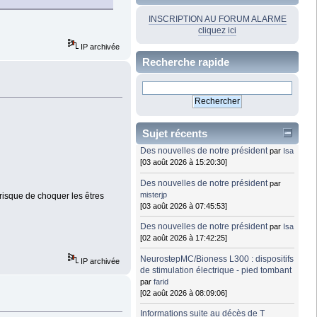
INSCRIPTION AU FORUM ALARME
cliquez ici
IP archivée
Recherche rapide
Sujet récents
Des nouvelles de notre président
par
Isa
[03 août 2026 à 15:20:30]
Des nouvelles de notre président
par
misterjp
risque de choquer les êtres
[03 août 2026 à 07:45:53]
Des nouvelles de notre président
par
Isa
[02 août 2026 à 17:42:25]
NeurostepMC/Bioness L300 : dispositifs
IP archivée
de stimulation électrique - pied tombant
par
farid
[02 août 2026 à 08:09:06]
Informations suite au décès de T