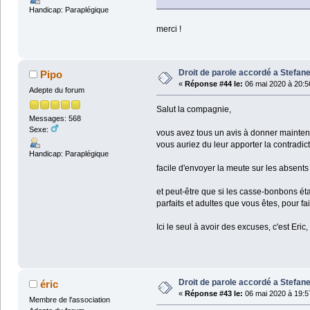
Handicap: Paraplégique
merci !
Droit de parole accordé a Stefane
Pipo
«
Réponse #44 le:
06 mai 2020 à 20:5
Adepte du forum
Salut la compagnie,
Messages: 568
Sexe:
vous avez tous un avis à donner maintena
vous auriez du leur apporter la contradic
Handicap: Paraplégique
facile d'envoyer la meute sur les absents 
et peut-être que si les casse-bonbons ét
parfaits et adultes que vous êtes, pour fai
Ici le seul à avoir des excuses, c'est Eric
Droit de parole accordé a Stefane
éric
«
Réponse #43 le:
06 mai 2020 à 19:5
Membre de l'association