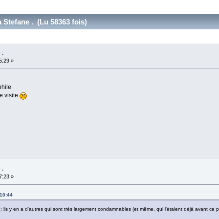
 Stefane . (Lu 58363 fois)
 .
5:29 »
phile
e visite
 .
7:23 »
:10:44
 : ils y en a d'autres qui sont très largement condamnables (et même, qui l'étaient déjà avant ce p