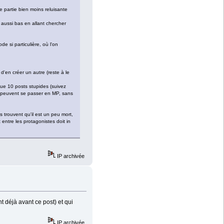
ne partie bien moins reluisante
r aussi bas en allant chercher
e si particulière, où l'on
d'en créer un autre (reste à le
que 10 posts stupides (suivez
s peuvent se passer en MP, sans
 trouvent qu'il est un peu mort,
 entre les protagonistes doit in
IP archivée
t déjà avant ce post) et qui
IP archivée