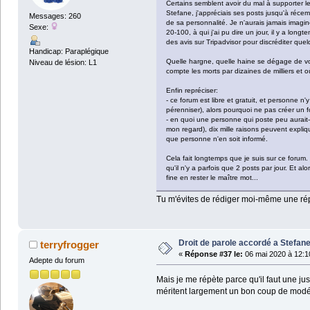
Certains semblent avoir du mal à supporter l
Stefane, j'appréciais ses posts jusqu'à récemm
Messages: 260
de sa personnalité. Je n'aurais jamais imagin
Sexe:
20-100, à qui j'ai pu dire un jour, il y a lon
des avis sur Tripadvisor pour discréditer quel
Handicap: Paraplégique
Quelle hargne, quelle haine se dégage de vos 
Niveau de lésion: L1
compte les morts par dizaines de milliers et
Enfin repréciser:
- ce forum est libre et gratuit, et personne 
pérenniser), alors pourquoi ne pas créer un 
- en quoi une personne qui poste peu aurait-
mon regard), dix mille raisons peuvent expli
que personne n'en soit informé.
Cela fait longtemps que je suis sur ce forum.
qu'il n'y a parfois que 2 posts par jour. Et al
fine en rester le maître mot...
Tu m'évites de rédiger moi-même une répo
Droit de parole accordé a Stefane
terryfrogger
«
Réponse #37 le:
06 mai 2020 à 12:1
Adepte du forum
Mais je me répète parce qu'il faut une jus
méritent largement un bon coup de mod