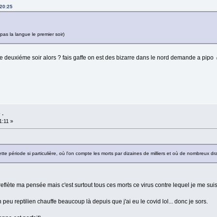
:20:25
as la langue le premier soir)
e deuxiéme soir alors ? fais gaffe on est des bizarre dans le nord demande a pipo
 .
1:11 »
e période si particulière, où l'on compte les morts par dizaines de milliers et où de nombreux dr
reflète ma pensée mais c'est surtout tous ces morts ce virus contre lequel je me suis 
 peu reptilien chauffe beaucoup là depuis que j'ai eu le covid lol... donc je sors.