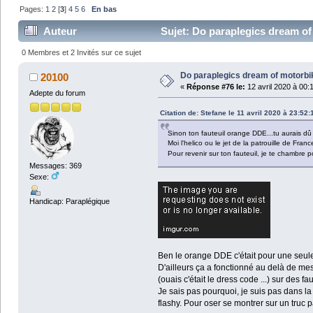
Pages:
1
2
[
3
]
4
5
6
En bas
Auteur
Sujet: Do paraplegics dream of
0 Membres et 2 Invités sur ce sujet
Do paraplegics dream of motorbi
20100
«
Réponse #76 le:
12 avril 2020 à 00:
Adepte du forum
Citation de: Stefane le 11 avril 2020 à 23:52:
Sinon ton fauteuil orange DDE...tu aurais dû
Moi l'helico ou le jet de la patrouille de Fran
Pour revenir sur ton fauteuil, je te chambre 
Messages: 369
Sexe:
Handicap: Paraplégique
Ben le orange DDE c'était pour une seule 
D'ailleurs ça a fonctionné au delà de m
(ouais c'était le dress code ...) sur des fau
Je sais pas pourquoi, je suis pas dans la 
flashy. Pour oser se montrer sur un truc p