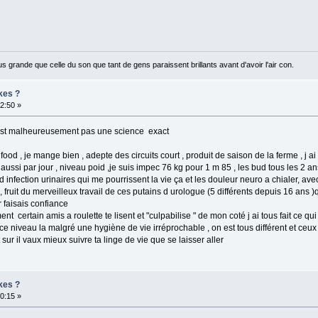
us grande que celle du son que tant de gens paraissent brillants avant d'avoir l'air con.
kes ?
52:50 »
c est malheureusement pas une science exact
 food , je mange bien , adepte des circuits court , produit de saison de la ferme , j 
 aussi par jour , niveau poid ,je suis impec 76 kg pour 1 m 85 , les bud tous les 2 ans
d infection urinaires qui me pourrissent la vie ça et les douleur neuro a chialer, ave
 fruit du merveilleux travail de ces putains d urologue (5 différents depuis 16 ans )qu
r faisais confiance
ment certain amis a roulette te lisent et "culpabilise " de mon coté j ai tous fait ce qu
ce niveau la malgré une hygiène de vie irréprochable , on est tous différent et ceux
sur il vaux mieux suivre ta linge de vie que se laisser aller
kes ?
50:15 »