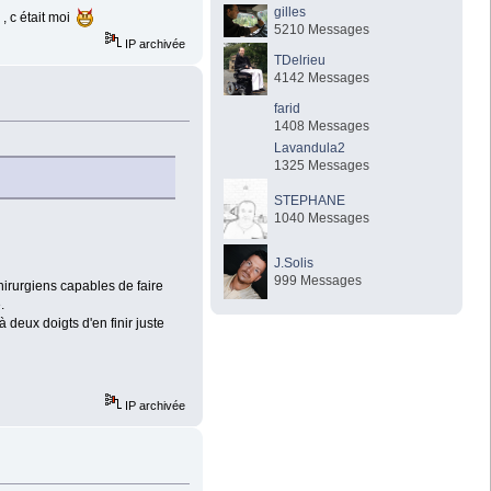
gilles
, c était moi
5210 Messages
IP archivée
TDelrieu
4142 Messages
farid
1408 Messages
Lavandula2
1325 Messages
STEPHANE
1040 Messages
J.Solis
999 Messages
hirurgiens capables de faire
.
deux doigts d'en finir juste
IP archivée