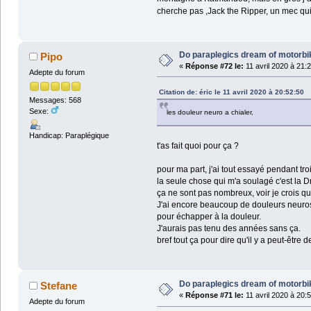
cherche pas ,Jack the Ripper, un mec qui
Do paraplegics dream of motorbi
Pipo
«
Réponse #72 le:
11 avril 2020 à 21:
Adepte du forum
Citation de: éric le 11 avril 2020 à 20:52:50
Messages: 568
Sexe:
les douleur neuro a chialer,
Handicap: Paraplégique
t'as fait quoi pour ça ?
pour ma part, j'ai tout essayé pendant tro
la seule chose qui m'a soulagé c'est la D
ça ne sont pas nombreux, voir je crois qu'
J'ai encore beaucoup de douleurs neuros, 
pour échapper à la douleur.
J'aurais pas tenu des années sans ça.
bref tout ça pour dire qu'il y a peut-être d
Do paraplegics dream of motorbi
Stefane
«
Réponse #71 le:
11 avril 2020 à 20:
Adepte du forum