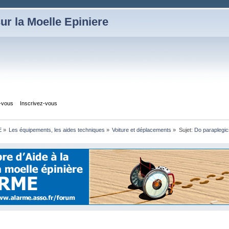
ur la Moelle Epiniere
z-vous
Inscrivez-vous
E
»
Les équipements, les aides techniques
»
Voiture et déplacements
»
Sujet:
Do paraplegic