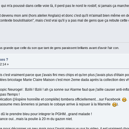
 qui m'a poussé dans cette voie là, il perd pas le nord le rosbif, si jamais ça marc
st devenu mon ami (hors atelier Anglais) et donc c'est qu'il m'aimait bien même en d
contexte boulot/salon", mais c'est vrai qu'il y a pas mal de gens que ça rebute cette
us grande que celle du son que tant de gens paraissent brillants avant d'avoir l'air con.
kes ?
52:14 »
ais c'est vraiment parce que j'avais fini mes chips et qu'en plus j'avais plus d'étain 
dées bricolage Marie Claire Maison c'est mon 2eme dada après la collection des vh
pic Neurogel : Bzilii ! Bziii ! ah ça sonne sur Alarme faut que j'aille causer anti-infl
.pas l'temps !
ublication (j'éspère honnête et compléte) tombera officiellement....sur Facebook
.
 j'assume mes ânneries si jamais le cobaye arrive à rejouer à la Marrelle
).
s dû le prendre bleu pour integrer le PGHM...grand malade !
France oui...mais la poulie à 20 m du gazon niet.
bre pour déconner un peu mais pour l'avoir mieux vu sur ta video, il est vraiment ch