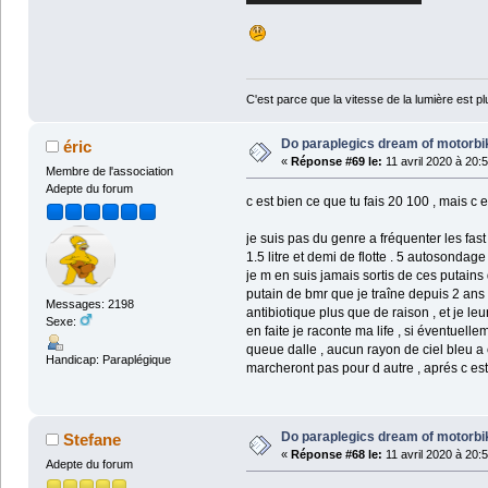
C'est parce que la vitesse de la lumière est pl
Do paraplegics dream of motorbi
éric
«
Réponse #69 le:
11 avril 2020 à 20:
Membre de l'association
Adepte du forum
c est bien ce que tu fais 20 100 , mais 
je suis pas du genre a fréquenter les fast
1.5 litre et demi de flotte . 5 autosondage
je m en suis jamais sortis de ces putains 
putain de bmr que je traîne depuis 2 ans ,
Messages: 2198
antibiotique plus que de raison , et je leu
Sexe:
en faite je raconte ma life , si éventuelle
queue dalle , aucun rayon de ciel bleu a 
Handicap: Paraplégique
marcheront pas pour d autre , aprés c est 
Do paraplegics dream of motorbi
Stefane
«
Réponse #68 le:
11 avril 2020 à 20:
Adepte du forum