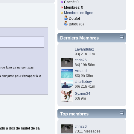
Caché: 0
Membres: 0
Membres en ligne
:
DotBot
Baidu (6)
Derniers Membres
Lavandula2
93j 21h 11m
chris26
84j 19h 56m
s de faire ça ne sont pas
Arnaud
83j 9h 36m
finir juste pour échapper à la
charlieboy
66j 21h 41m
Gyzmo34
63j 9m
Top membres
chris26
ndu a dos de mulet de sa
7311 Messages