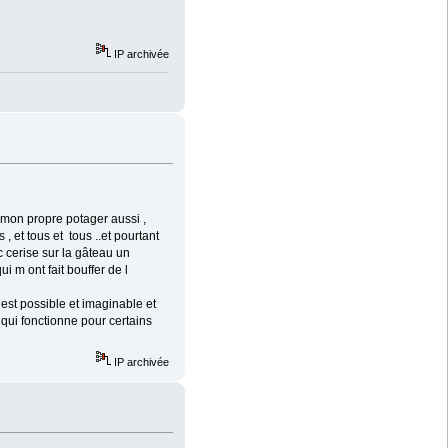
IP archivée
ai mon propre potager aussi ,
 , et tous et tous ..et pourtant
c cerise sur la gâteau un
i m ont fait bouffer de l
i est possible et imaginable et
 qui fonctionne pour certains
IP archivée