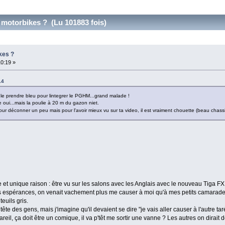
 motorbikes ? (Lu 101883 fois)
kes ?
10:19 »
14
 le prendre bleu pour lintegrer le PGHM...grand malade !
ce oui...mais la poulie à 20 m du gazon niet.
pour déconner un peu mais pour l'avoir mieux vu sur ta video, il est vraiment chouette (beau chass
et unique raison : être vu sur les salons avec les Anglais avec le nouveau Tiga FX. 
es espérances, on venait vachement plus me causer à moi qu'à mes petits camarades
teuils gris.
tête des gens, mais j'imagine qu'il devaient se dire "je vais aller causer à l'autre t
areil, ça doit être un comique, il va p'têt me sortir une vanne ? Les autres on dirait