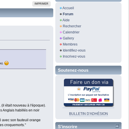
IMPRIMER
Accueil
Forum
Aide
Rechercher
Calendrier
Gallery
Membres
Identifiez-vous
Inscrivez-vous
is).
Soutenez-nous
(il était nouveau à l'époque).
 Anglais habillés en noir
BULLETIN D'ADHÉSION
aré avec son fauteuil orange
 des croquemorts."
S'inscrire