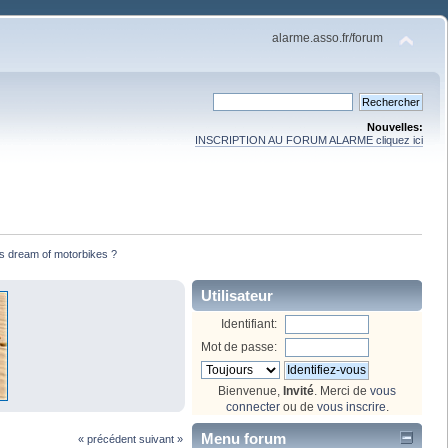
alarme.asso.fr/forum
Nouvelles:
INSCRIPTION AU FORUM ALARME cliquez ici
s dream of motorbikes ?
Utilisateur
Identifiant:
Mot de passe:
Bienvenue,
Invité
. Merci de
vous
connecter
ou de
vous inscrire
.
Menu forum
« précédent
suivant »