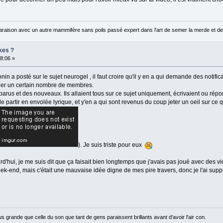
raison avec un autre mammifère sans poils passé expert dans l'art de semer la merde et de
kes ?
38:06 »
nin a posté sur le sujet neurogel , il faut croire qu'il y en a qui demande des notific
filer un certain nombre de membres.
rus et des nouveaux. Ils allaient tous sur ce sujet uniquement, écrivaient ou répon
partir en envolée lyrique, et y'en a qui sont revenus du coup jeter un oeil sur ce qu'i
). Je suis triste pour eux
rd'hui, je me suis dit que ça faisait bien longtemps que j'avais pas joué avec des vi
week-end, mais c'était une mauvaise idée digne de mes pire travers, donc je l'ai sup
us grande que celle du son que tant de gens paraissent brillants avant d'avoir l'air con.