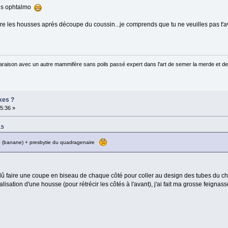
ces ophtalmo
 les housses après découpe du coussin...je comprends que tu ne veuilles pas t'a
raison avec un autre mammifère sans poils passé expert dans l'art de semer la merde et de
kes ?
55:36 »
15
oto (banane) + presbytie du quadragenaire
is dû faire une coupe en biseau de chaque côté pour coller au design des tubes du ch
ation d'une housse (pour rétrécir les côtés à l'avant), j'ai fait ma grosse feignasse et 