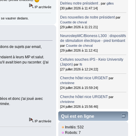
Delrieu notre président .
par
gilles
IP archivée
[30 juillet 2026 à 11:47:14]
Des nouvelles de notre président
par
 se vautrer dedans.
Couette de cheval
[29 juillet 2026 à 11:21:21]
NeurostepMC/Bioness L300 : dispositifs
de stimulation électrique - pied tombant
par
Couette de cheval
ations de sujets par email,
[29 juillet 2026 à 11:12:41]
daient à leurs MP et salut.
Cellules souches iPS - Keio University
l avait bien pu raconter. (j'ai
(Japon)
par
fti
[27 juillet 2026 à 12:24:22]
Cherche hôtel nice URGENT
par
christinne
[24 juillet 2026 à 15:59:24]
Cherche hôtel nice URGENT
par
déos et donc j'ai joué avec
christinne
primée.
[24 juillet 2026 à 15:56:46]
Qui est en ligne
IP archivée
Invités: 532
Robots: 7