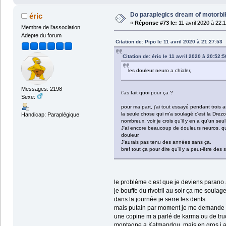
Do paraplegics dream of motorbi
éric
«
Réponse #73 le:
11 avril 2020 à 22:
Membre de l'association
Adepte du forum
Citation de: Pipo le 11 avril 2020 à 21:27:53
Citation de: éric le 11 avril 2020 à 20:52:5
les douleur neuro a chialer,
Messages: 2198
t'as fait quoi pour ça ?
Sexe:
pour ma part, j'ai tout essayé pendant trois a
la seule chose qui m'a soulagé c'est la Drezo
Handicap: Paraplégique
nombreux, voir je crois qu'il y en a qu'un seul
J'ai encore beaucoup de douleurs neuros, qui
douleur.
J'aurais pas tenu des années sans ça.
bref tout ça pour dire qu'il y a peut-être des s
le probléme c est que je deviens parano 
je bouffe du rivotril au soir ça me soulag
dans la journée je serre les dents
mais putain par moment je me demande c
une copine m a parlé de karma ou de tru
montagne a Katmandou, mais en gros j ai 