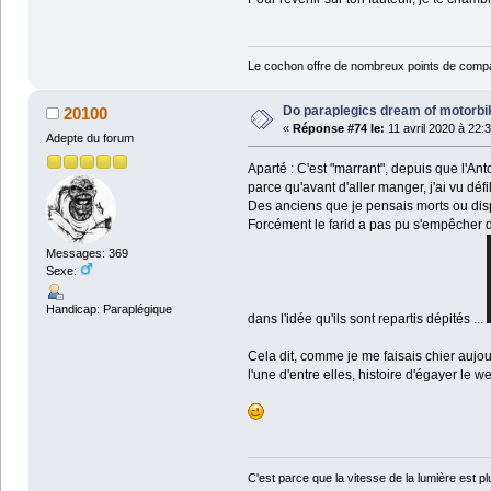
Le cochon offre de nombreux points de compa
Do paraplegics dream of motorbi
20100
«
Réponse #74 le:
11 avril 2020 à 22:
Adepte du forum
Aparté : C'est "marrant", depuis que l'Anto
parce qu'avant d'aller manger, j'ai vu dé
Des anciens que je pensais morts ou dispa
Forcément le farid a pas pu s'empêcher de 
Messages: 369
Sexe:
Handicap: Paraplégique
dans l'idée qu'ils sont repartis dépités ...
Cela dit, comme je me faisais chier aujou
l'une d'entre elles, histoire d'égayer le 
C'est parce que la vitesse de la lumière est pl