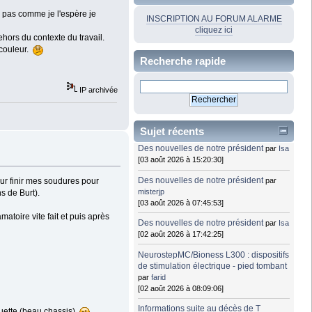
he pas comme je l'espère je
INSCRIPTION AU FORUM ALARME
cliquez ici
ehors du contexte du travail.
 couleur.
Recherche rapide
IP archivée
Sujet récents
Des nouvelles de notre président
par
Isa
[03 août 2026 à 15:20:30]
Des nouvelles de notre président
par
pour finir mes soudures pour
misterjp
s de Burt).
[03 août 2026 à 07:45:53]
amatoire vite fait et puis après
Des nouvelles de notre président
par
Isa
[02 août 2026 à 17:42:25]
NeurostepMC/Bioness L300 : dispositifs
de stimulation électrique - pied tombant
par
farid
[02 août 2026 à 08:09:06]
Informations suite au décès de T
ouette (beau chassis).