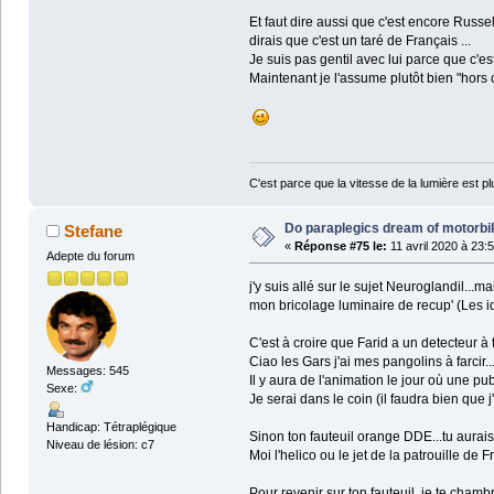
Et faut dire aussi que c'est encore Russel
dirais que c'est un taré de Français ...
Je suis pas gentil avec lui parce que c'e
Maintenant je l'assume plutôt bien "hors 
C'est parce que la vitesse de la lumière est pl
Do paraplegics dream of motorbi
Stefane
«
Réponse #75 le:
11 avril 2020 à 23:
Adepte du forum
j'y suis allé sur le sujet Neuroglandil...m
mon bricolage luminaire de recup' (Les i
C'est à croire que Farid a un detecteur à to
Ciao les Gars j'ai mes pangolins à farcir..
Messages: 545
Il y aura de l'animation le jour où une p
Sexe:
Je serai dans le coin (il faudra bien que
Handicap: Tétraplégique
Sinon ton fauteuil orange DDE...tu aurai
Niveau de lésion: c7
Moi l'helico ou le jet de la patrouille de 
Pour revenir sur ton fauteuil, je te cham