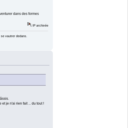
venturer dans des formes
IP archivée
 se vautrer dedans.
âssis.
je n'ai rien fait ... du tout !