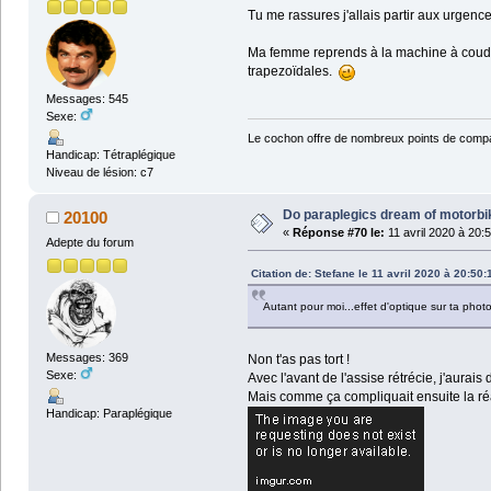
Tu me rassures j'allais partir aux urgen
Ma femme reprends à la machine à coudre
trapezoïdales.
Messages: 545
Sexe:
Le cochon offre de nombreux points de compa
Handicap: Tétraplégique
Niveau de lésion: c7
Do paraplegics dream of motorbi
20100
«
Réponse #70 le:
11 avril 2020 à 20:
Adepte du forum
Citation de: Stefane le 11 avril 2020 à 20:50:
Autant pour moi...effet d'optique sur ta ph
Messages: 369
Non t'as pas tort !
Sexe:
Avec l'avant de l'assise rétrécie, j'aura
Mais comme ça compliquait ensuite la réalis
Handicap: Paraplégique