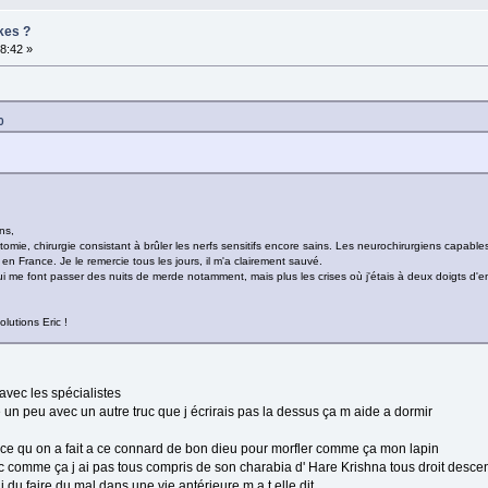
kes ?
18:42 »
0
ns,
tomie, chirurgie consistant à brûler les nerfs sensitifs encore sains. Les neurochirurgiens capable
 en France. Je le remercie tous les jours, il m'a clairement sauvé.
 me font passer des nuits de merde notamment, mais plus les crises où j'étais à deux doigts d'en 
olutions Eric !
avec les spécialistes
e un peu avec un autre truc que j écrirais pas la dessus ça m aide a dormir
e qu on a fait a ce connard de bon dieu pour morfler comme ça mon lapin
c comme ça j ai pas tous compris de son charabia d' Hare Krishna tous droit desce
du faire du mal dans une vie antérieure m a t elle dit