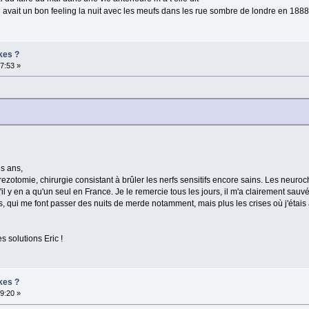
 avait un bon feeling la nuit avec les meufs dans les rue sombre de londre en 1888 
kes ?
27:53 »
is ans,
rezotomie, chirurgie consistant à brûler les nerfs sensitifs encore sains. Les neuroc
il y en a qu'un seul en France. Je le remercie tous les jours, il m'a clairement sauvé
qui me font passer des nuits de merde notamment, mais plus les crises où j'étais à 
es solutions Eric !
kes ?
59:20 »