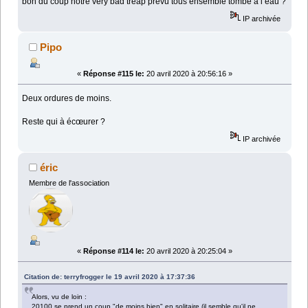
bon du coup notre very bad treap prévu tous ensemble tombe a l eau ?
IP archivée
Pipo
«
Réponse #115 le:
20 avril 2020 à 20:56:16 »
Deux ordures de moins.
Reste qui à écœurer ?
IP archivée
éric
Membre de l'association
«
Réponse #114 le:
20 avril 2020 à 20:25:04 »
Citation de: terryfrogger le 19 avril 2020 à 17:37:36
Alors, vu de loin :
20100 se prend un coup "de moins bien" en solitaire (il semble qu'il ne