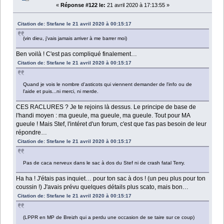
«
Réponse #122 le:
21 avril 2020 à 17:13:55 »
Citation de: Stefane le 21 avril 2020 à 00:15:17
(vin dieu, j'vais jamais arriver à me barrer moi)
Ben voilà ! C'est pas compliqué finalement…
Citation de: Stefane le 21 avril 2020 à 00:15:17
Quand je vois le nombre d'asticots qui viennent demander de l'info ou de
l'aide et puis...ni merci, ni merde.
CES RACLURES ? Je te rejoins là dessus. Le principe de base de
l'handi moyen : ma gueule, ma gueule, ma gueule. Tout pour MA
gueule ! Mais Stef, l'intéret d'un forum, c'est que t'as pas besoin de leur
répondre…
Citation de: Stefane le 21 avril 2020 à 00:15:17
Pas de caca nerveux dans le sac à dos du Stef ni de crash fatal Terry.
Ha ha ! J'étais pas inquiet… pour ton sac à dos ! (un peu plus pour ton
coussin !) J'avais prévu quelques détails plus scato, mais bon…
Citation de: Stefane le 21 avril 2020 à 00:15:17
(LPPR en MP de Breizh qui a perdu une occasion de se taire sur ce coup)