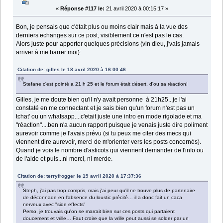
«
Réponse #117 le:
21 avril 2020 à 00:15:17 »
Bon, je pensais que c'était plus ou moins clair mais à la vue des
derniers echanges sur ce post, visiblement ce n'est pas le cas.
Alors juste pour apporter quelques précisions (vin dieu, j'vais jamais
arriver à me barrer moi):
Citation de: gilles le 18 avril 2020 à 16:00:46
Stefane c'est pointé a 21 h 25 et le forum était désert, d'ou sa réaction!
Gilles, je me doute bien qu'il n'y avait personne à 21h25...je l'ai
constaté en me connectant et je sais bien qu'un forum n'est pas un
tchat' ou un whatsapp....c'etait juste une intro en mode rigolade et ma
"réaction"....ben n'a aucun rapport puisque je venais juste dire poliment
aurevoir comme je l'avais prévu (si tu peux me citer des mecs qui
viennent dire aurevoir, merci de m'orienter vers les posts concernés).
Quand je vois le nombre d'asticots qui viennent demander de l'info ou
de l'aide et puis...ni merci, ni merde.
Citation de: terryfrogger le 19 avril 2020 à 17:37:36
Steph, j'ai pas trop compris, mais j'ai peur qu'il ne trouve plus de partenaire
de déconnade en l'absence du loustic précité… il a donc fait un caca
nerveux avec "side effects"
Perso, je trouvais qu'on se marrait bien sur ces posts qui partaient
doucement et vrille… Faut croire que la vrille peut aussi se solder par un