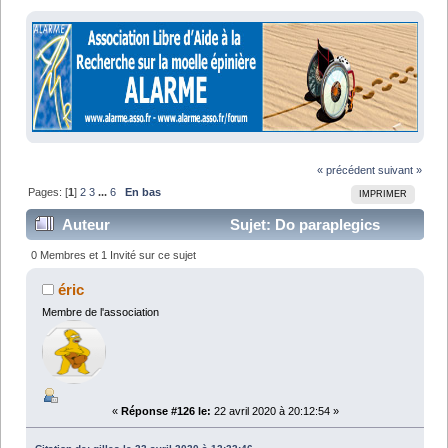
« précédent
suivant »
Pages: [
1
]
2
3
...
6
En bas
IMPRIMER
Auteur
Sujet: Do paraplegics
dream of motorbikes ? (Lu 102316 fois)
0 Membres et 1 Invité sur ce sujet
éric
Membre de l'association
«
Réponse #126 le:
22 avril 2020 à 20:12:54 »