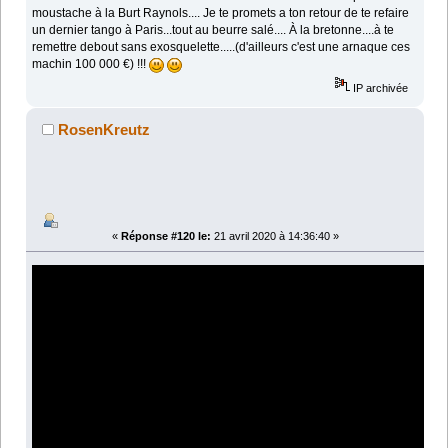
moustache à la Burt Raynols.... Je te promets a ton retour de te refaire
un dernier tango à Paris...tout au beurre salé.... À la bretonne....à te
remettre debout sans exosquelette.....(d'ailleurs c'est une arnaque ces
machin 100 000 €) !!!
IP archivée
RosenKreutz
«
Réponse #120 le:
21 avril 2020 à 14:36:40 »