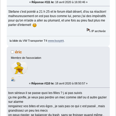
«
Réponse #111 le:
18 avril 2020 à 16:00:46 »
Stefane c'est pointé a 21 h 25 et le forum était désert, d'ou sa réaction!
malheureusement on est pas tous comme lui, perso j'ai des impératifs
pour qu'on m'aide a aller au plumard, et une fois au pieu faut plus me
parler d'internet!
IP archivée
la bible du VW Transporter T4
www.buspirit
.
éric
Membre de l'association
«
Réponse #110 le:
18 avril 2020 à 08:50:57 »
bon sérieux il se passe quoi les filles ? j ai pas suivis
ça me gonfle, je veux pas perdre un mec comme stef ou d autre gazier
sur alarme
rengainez vos bites et vos égos , je sais pas ce qui c est passé , mais
grandissez un peu les mecs
on peux rigoler, se balancer du trash sans se froisser quand même ,