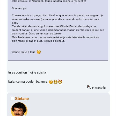
tetra dessus? le Neurogel? (oups, pardon seigneur j'ai pêché)
Bon tant pis.
Comme je suis un garçon bien élevé et que je ne suis pas un sauvageon, je
viens vous dire aurevoir (beaucoup se dispensent de cette formalité, moi
pas).
J'avais prévu des trucs rigolos avec des Gifs de Burt et des smileys qui
sautent partout et une vanne Carambar pour chacun d'entre vous (je me suis
bien marré à l'écrire sur un coin de table).
Mais finalement, non... je me suis ravisé et je vais faire simple car tout est
bien rangé ici bas et puis...et puis c'est tout.
Bonne route à tous
tu es couillon moi je suis la
balance ma poule , balance
IP archivée
Stefane