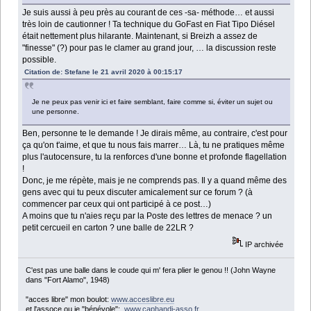
Je suis aussi à peu près au courant de ces -sa- méthode… et aussi
très loin de cautionner ! Ta technique du GoFast en Fiat Tipo Diésel
était nettement plus hilarante. Maintenant, si Breizh a assez de
"finesse" (?) pour pas le clamer au grand jour, … la discussion reste
possible.
Citation de: Stefane le 21 avril 2020 à 00:15:17
Je ne peux pas venir ici et faire semblant, faire comme si, éviter un sujet ou
une personne.
Ben, personne te le demande ! Je dirais même, au contraire, c'est pour
ça qu'on t'aime, et que tu nous fais marrer… Là, tu ne pratiques même
plus l'autocensure, tu la renforces d'une bonne et profonde flagellation
!
Donc, je me répète, mais je ne comprends pas. Il y a quand même des
gens avec qui tu peux discuter amicalement sur ce forum ? (à
commencer par ceux qui ont participé à ce post…)
A moins que tu n'aies reçu par la Poste des lettres de menace ? un
petit cercueil en carton ? une balle de 22LR ?
IP archivée
C'est pas une balle dans le coude qui m' fera plier le genou !! (John Wayne
dans "Fort Alamo", 1948)
"acces libre" mon boulot:
www.acceslibre.eu
et l'assoce ou je "bénévole":
www.caphandi-asso.fr