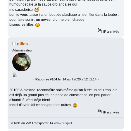
humour décalé ,a la sauce grolandaise qui
me caractérise
bon je vous laisse j ai un bout de plastique a m enfiler dans la teube ,
pour faire sortir , un geyser d urine bien chaude
bisous les filles
IP archivée
gilles
Administrateur
«
Réponse #104 le:
14 avril 2020 à 12:32:14 »
20100 & stefane, reconnaître sois même qu'on à été un peu trop loin
est déjà un grand pas et une prise de conscience, on peu parler
d'humilité, c'est déjà bien!
merci d'avoir fait ce pas pour les autres.
IP archivée
la bible du VW Transporter T4
www.buspirit
.