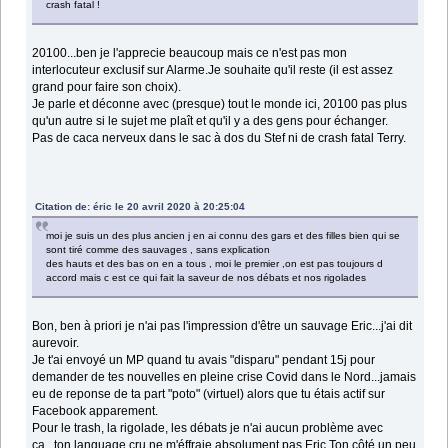
crash fatal !
20100...ben je l'apprecie beaucoup mais ce n'est pas mon
interlocuteur exclusif sur Alarme.Je souhaite qu'il reste (il est assez
grand pour faire son choix).
Je parle et déconne avec (presque) tout le monde ici, 20100 pas plus
qu'un autre si le sujet me plaît et qu'il y a des gens pour échanger.
Pas de caca nerveux dans le sac à dos du Stef ni de crash fatal Terry.
Citation de: éric le 20 avril 2020 à 20:25:04
moi je suis un des plus ancien j en ai connu des gars et des filles bien qui se
sont tiré comme des sauvages , sans explication
des hauts et des bas on en a tous , moi le premier ,on est pas toujours d
accord mais c est ce qui fait la saveur de nos débats et nos rigolades
Bon, ben à priori je n'ai pas l'impression d'être un sauvage Eric...j'ai dit
aurevoir.
Je t'ai envoyé un MP quand tu avais "disparu" pendant 15j pour
demander de tes nouvelles en pleine crise Covid dans le Nord...jamais
eu de reponse de ta part "poto" (virtuel) alors que tu étais actif sur
Facebook apparement.
Pour le trash, la rigolade, les débats je n'ai aucun problème avec
ça...ton language cru ne m'éffraie absolument pas Eric.Ton côté un peu