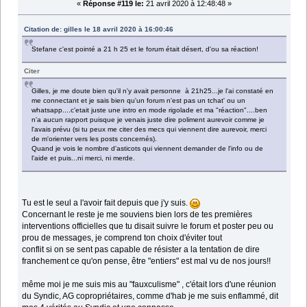
«
Réponse #119 le:
21 avril 2020 à 12:48:48 »
Citation de: gilles le 18 avril 2020 à 16:00:46
Stefane c'est pointé a 21 h 25 et le forum était désert, d'ou sa réaction!
Citer
Gilles, je me doute bien qu'il n'y avait personne à 21h25...je l'ai constaté en
me connectant et je sais bien qu'un forum n'est pas un tchat' ou un
whatsapp....c'etait juste une intro en mode rigolade et ma "réaction"....ben
n'a aucun rapport puisque je venais juste dire poliment aurevoir comme je
l'avais prévu (si tu peux me citer des mecs qui viennent dire aurevoir, merci
de m'orienter vers les posts concernés).
Quand je vois le nombre d'asticots qui viennent demander de l'info ou de
l'aide et puis...ni merci, ni merde.
Tu est le seul a l'avoir fait depuis que j'y suis.
Concernant le reste je me souviens bien lors de tes premières
interventions officielles que tu disait suivre le forum et poster peu ou
prou de messages, je comprend ton choix d'éviter tout
conflit si on se sent pas capable de résister a la tentation de dire
franchement ce qu'on pense, être "entiers" est mal vu de nos jours!!
même moi je me suis mis au "fauxculisme" , c'était lors d'une réunion
du Syndic, AG copropriétaires, comme d'hab je me suis enflammé, dit