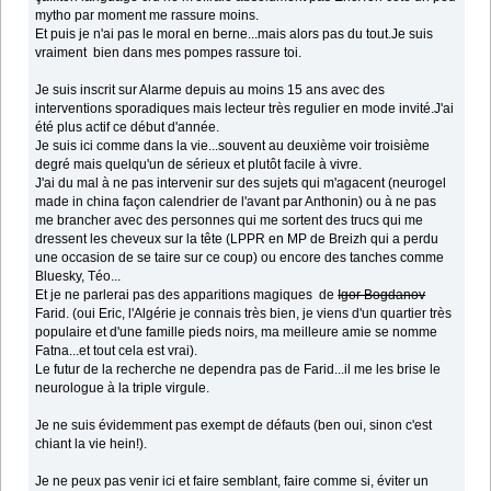
mytho par moment me rassure moins.
Et puis je n'ai pas le moral en berne...mais alors pas du tout.Je suis
vraiment bien dans mes pompes rassure toi.
Je suis inscrit sur Alarme depuis au moins 15 ans avec des
interventions sporadiques mais lecteur très regulier en mode invité.J'ai
été plus actif ce début d'année.
Je suis ici comme dans la vie...souvent au deuxième voir troisième
degré mais quelqu'un de sérieux et plutôt facile à vivre.
J'ai du mal à ne pas intervenir sur des sujets qui m'agacent (neurogel
made in china façon calendrier de l'avant par Anthonin) ou à ne pas
me brancher avec des personnes qui me sortent des trucs qui me
dressent les cheveux sur la tête (LPPR en MP de Breizh qui a perdu
une occasion de se taire sur ce coup) ou encore des tanches comme
Bluesky, Téo...
Et je ne parlerai pas des apparitions magiques de
Igor Bogdanov
Farid. (oui Eric, l'Algérie je connais très bien, je viens d'un quartier très
populaire et d'une famille pieds noirs, ma meilleure amie se nomme
Fatna...et tout cela est vrai).
Le futur de la recherche ne dependra pas de Farid...il me les brise le
neurologue à la triple virgule.
Je ne suis évidemment pas exempt de défauts (ben oui, sinon c'est
chiant la vie hein!).
Je ne peux pas venir ici et faire semblant, faire comme si, éviter un