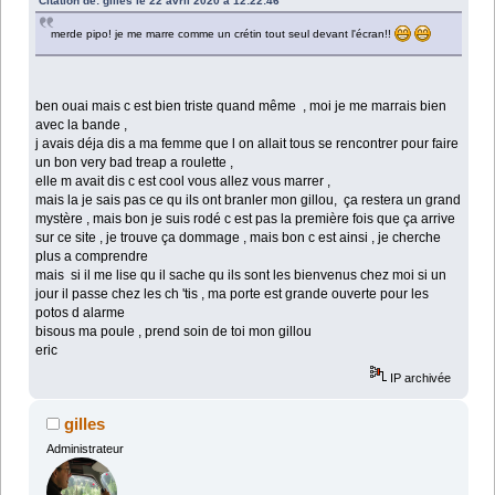
Citation de: gilles le 22 avril 2020 à 12:22:46
merde pipo! je me marre comme un crétin tout seul devant l'écran!!
ben ouai mais c est bien triste quand même , moi je me marrais bien
avec la bande ,
j avais déja dis a ma femme que l on allait tous se rencontrer pour faire
un bon very bad treap a roulette ,
elle m avait dis c est cool vous allez vous marrer ,
mais la je sais pas ce qu ils ont branler mon gillou, ça restera un grand
mystère , mais bon je suis rodé c est pas la première fois que ça arrive
sur ce site , je trouve ça dommage , mais bon c est ainsi , je cherche
plus a comprendre
mais si il me lise qu il sache qu ils sont les bienvenus chez moi si un
jour il passe chez les ch 'tis , ma porte est grande ouverte pour les
potos d alarme
bisous ma poule , prend soin de toi mon gillou
eric
IP archivée
gilles
Administrateur