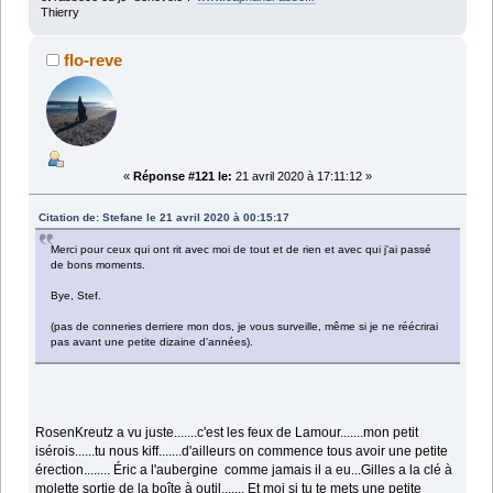
Thierry
flo-reve
«
Réponse #121 le:
21 avril 2020 à 17:11:12 »
Citation de: Stefane le 21 avril 2020 à 00:15:17
Merci pour ceux qui ont rit avec moi de tout et de rien et avec qui j'ai passé
de bons moments.
Bye, Stef.
(pas de conneries derriere mon dos, je vous surveille, même si je ne réécrirai
pas avant une petite dizaine d'années).
RosenKreutz a vu juste.......c'est les feux de Lamour.......mon petit
isérois......tu nous kiff.......d'ailleurs on commence tous avoir une petite
érection........ Éric a l'aubergine comme jamais il a eu...Gilles a la clé à
molette sortie de la boîte à outil....... Et moi si tu te mets une petite