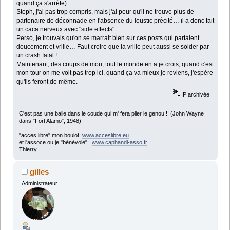
quand ça s'arrète)
Steph, j'ai pas trop compris, mais j'ai peur qu'il ne trouve plus de
partenaire de déconnade en l'absence du loustic précité… il a donc fait
un caca nerveux avec "side effects"
Perso, je trouvais qu'on se marrait bien sur ces posts qui partaient
doucement et vrille… Faut croire que la vrille peut aussi se solder par
un crash fatal !
Maintenant, des coups de mou, tout le monde en a je crois, quand c'est
mon tour on me voit pas trop ici, quand ça va mieux je reviens, j'espère
qu'ils feront de même.
IP archivée
C'est pas une balle dans le coude qui m' fera plier le genou !! (John Wayne
dans "Fort Alamo", 1948)
"acces libre" mon boulot:
www.acceslibre.eu
et l'assoce ou je "bénévole":
www.caphandi-asso.fr
Thierry
gilles
Administrateur