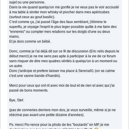
sujet ou une personne.
Dans la vie quand quelqu'un me gonfle je ne veux pas le voir accoudé
à ma table à siroter mon whisky et piocher dans mes apéricubes
(surtout ceux au gout basilic).
C'est comme ça, j'ai passé l'âge des faux semblant, j'élimine le
superflu, je voyage l'esprit le plus leger possible quitte à me faire des
"ennemis" ou compter mes relations sur les doigts d'une ou deux
mains.
Et je dors comme un bébé.
Donc, comme je l'ai déjà dit sur ce fil de discussion (Eric relis depuis le
début merci) je ne me sens pas apte à participer à la vie de ce forum
sans risquer de dire mes quatres vérités à quelqu'un à un moment ou
un autre.
Donc j'anticipe et prefere laisser ma place à Serena91 (on se calme
c'est une vanne bande d'handis).
Merci pour ceux qui ont rit avec moi de tout et de rien et avec qui j'ai
passé de bons moments.
Bye, Stef.
(pas de conneries derriere mon dos, je vous surveille, même si je ne
réécrirai pas avant une petite dizaine d'années).
Ps: merci Flo-rence pour la photo de tes "boulards" en MP, je me