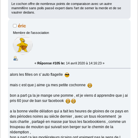
Le cochon offre de nombreux points de comparaison avec un autre
mammifère sans poils passé expert dans l'art de semer la merde et de se
vautrer dedans.
éric
Membre de l'association
«
Réponse #105 le:
14 avril 2020 à 14:16:23 »
alors les filles on s' auto flagelle
mais c est que j aime ça mes petite cochonne
bon a part ça la je mange une pomme , et je viens d apprendre que j ai
pris 60 jour de ban sur facebook
a la bonne vieille délation qui a fait les heures de gloires de ce pays en
des périodes noires au siècle dernier , avec un tous récemment :je
suis charlie , partagé en masse par tous les facebookiens , comme un
troupeau de mouton qui suivait son berger sur le chemin de la
rédemption ,
bon a part ça les modérateurs ricains ont vraiment pas le sens de l