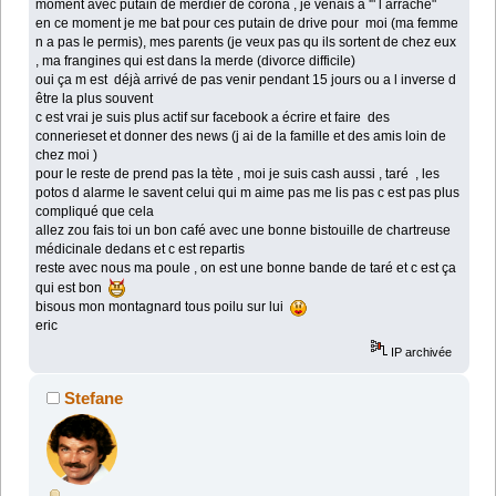
moment avec putain de merdier de corona , je venais a '" l arrache"
en ce moment je me bat pour ces putain de drive pour moi (ma femme
n a pas le permis), mes parents (je veux pas qu ils sortent de chez eux
, ma frangines qui est dans la merde (divorce difficile)
oui ça m est déjà arrivé de pas venir pendant 15 jours ou a l inverse d
être la plus souvent
c est vrai je suis plus actif sur facebook a écrire et faire des
connerieset et donner des news (j ai de la famille et des amis loin de
chez moi )
pour le reste de prend pas la tète , moi je suis cash aussi , taré , les
potos d alarme le savent celui qui m aime pas me lis pas c est pas plus
compliqué que cela
allez zou fais toi un bon café avec une bonne bistouille de chartreuse
médicinale dedans et c est repartis
reste avec nous ma poule , on est une bonne bande de taré et c est ça
qui est bon
bisous mon montagnard tous poilu sur lui
eric
IP archivée
Stefane