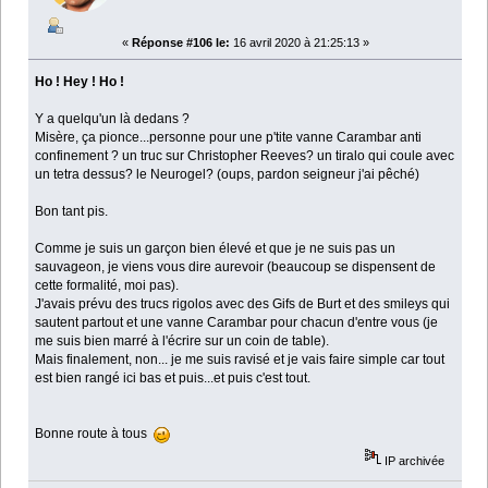
«
Réponse #106 le:
16 avril 2020 à 21:25:13 »
Ho ! Hey ! Ho !
Y a quelqu'un là dedans ?
Misère, ça pionce...personne pour une p'tite vanne Carambar anti
confinement ? un truc sur Christopher Reeves? un tiralo qui coule avec
un tetra dessus? le Neurogel? (oups, pardon seigneur j'ai pêché)
Bon tant pis.
Comme je suis un garçon bien élevé et que je ne suis pas un
sauvageon, je viens vous dire aurevoir (beaucoup se dispensent de
cette formalité, moi pas).
J'avais prévu des trucs rigolos avec des Gifs de Burt et des smileys qui
sautent partout et une vanne Carambar pour chacun d'entre vous (je
me suis bien marré à l'écrire sur un coin de table).
Mais finalement, non... je me suis ravisé et je vais faire simple car tout
est bien rangé ici bas et puis...et puis c'est tout.
Bonne route à tous
IP archivée