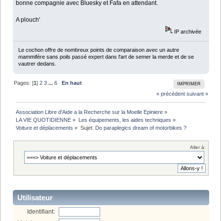
bonne compagnie avec Bluesky et Fafa en attendant.
A plouch'
IP archivée
Le cochon offre de nombreux points de comparaison avec un autre
mammifère sans poils passé expert dans l'art de semer la merde et de se
vautrer dedans.
Pages: [
1
]
2
3
...
6
En haut
IMPRIMER
« précédent
suivant »
Association Libre d'Aide a la Recherche sur la Moelle Epiniere
»
LA VIE QUOTIDIENNE
»
Les équipements, les aides techniques
»
Voiture et déplacements
»
Sujet:
Do paraplegics dream of motorbikes ?
Aller à:
Utilisateur
Identifiant: