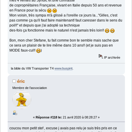
mes 4 vérités au Syndic et une connasse
de copropriétaires Française, vivant en Italie depuis 50 ans et revenue
en France pour la sécu
Mon voisin, très sympa m'à glissé a l'oreille ce jours la..."Gilles, c'est
pas comme ça qu'il faut faire maintenant! faut caresser dans le sens du
poil!!" et depuis que j'ai adopté sa technique
des-fois ça fonctionne mais le naturel n'est jamais très loin!!
Bon, mon cher Stefane, tu fait comme bon te semble mais sache que
ce sera un plaisir de te lire même dans 10 ans!! (et je suis pas en
MODE faux-cul!!
)
IP archivée
la bible du VW Transporter T4
www.buspirit
.
éric
Membre de l'association
«
Réponse #118 le:
21 avril 2020 à 08:28:27 »
coucou mon petit stef , excuse j avais pas relu je suis très pris en ce