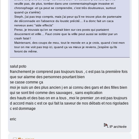
veuille pas, de plus, tomber dans une commentairophagie invasive et
chronophage -et ça peut se comprendre, c'est très douloureux, surtout
quand ça s'arrète)
Steph, j'ai pas trop compris, mais j'ai peur qu'il ne trouve plus de partenaire
de déconnade en l'absence du loustic précité… il a donc fait un caca
nerveux avec "side effects"
Perso, je trouvais qu'on se marrait bien sur ces posts qui partaient
doucement et vrille… Faut croire que la vrille peut aussi se solder par un
crash fatal !
Maintenant, des coups de mou, tout le monde en a je crois, quand c'est mon
tour on me voit pas trop ici, quand ça va mieux je reviens, j'espère qu'ils
feront de même.
salut poto
franchement je comprend pas toujours tous , c est pas la première fois
que sur alarme des personnes pourtant bien
se casse comme ça
moi je suis un des plus ancien j en ai connu des gars et des filles bien
qui se sont tiré comme des sauvages , sans explication
des hauts et des bas on en a tous , moi le premier ,on est pas toujours
d accord mais c est ce qui fait la saveur de nos débats et nos rigolades
c est dommage
eric
IP archivée