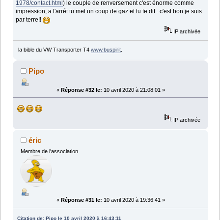
1978/contact.html
) le couple de renversement c'est énorme comme
impression, a l'arrét tu met un coup de gaz et tu te dit...c'est bon je suis
par terre!!
IP archivée
la bible du VW Transporter T4
www.buspirit
.
Pipo
«
Réponse #32 le:
10 avril 2020 à 21:08:01 »
IP archivée
éric
Membre de l'association
«
Réponse #31 le:
10 avril 2020 à 19:36:41 »
Citation de: Pipo le 10 avril 2020 à 16:43:11