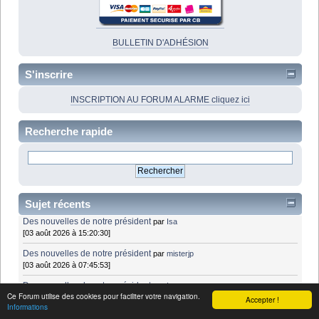
BULLETIN D'ADHÉSION
S'inscrire
INSCRIPTION AU FORUM ALARME cliquez ici
Recherche rapide
Sujet récents
Des nouvelles de notre président
par
Isa
[03 août 2026 à 15:20:30]
Des nouvelles de notre président
par
misterjp
[03 août 2026 à 07:45:53]
Des nouvelles de notre président
par
Isa
Ce Forum utilise des cookies pour faciliter votre navigation.
[02 août 2026 à 17:42:25]
Accepter !
Informations
NeurostepMC/Bioness L300 : dispositifs de stimulation électrique -