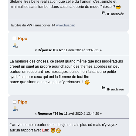
Stefane, très belle réalisation que celle du frangin, c'est simple et
minimaliste sans tomber dans cette saloperie de mode "hipster"!
IP archivée
la bible du VW Transporter T4
www.buspirit
.
Pipo
«
Réponse #37 le:
11 avril 2020 à 13:46:21 »
La moindre des choses, ce serait quand même que nos modérateurs
créent un sujet au propre pour chacun des thèmes abordés un peu
partout en recopiant nos messages, puis en en faisant une petite
synthèse pour ceux qui ont la flemme de tout lire.
parce que sinon on ne va plus s'y retrouver !!
IP archivée
Pipo
«
Réponse #36 le:
11 avril 2020 à 13:44:20 »
J'arrive même à parler de tentes je ne sais plus où mais n'y voyez
aucun rapport avec
Eric