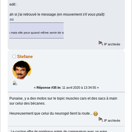
edit :
ah si j'ai retrouvé le message
(en mouvement s'il vous plaît)
:
elle peut quand même servir de tente non ?
IP archivée
Stefane
«
Réponse #35 le:
11 avril 2020 à 13:34:55 »
Punaise, y a des motos sur le topic muscles cars et des sacs à main
sur celui des bécanes.
Heureusement que celui du neurogel tient la route...
IP archivée
Le cochon offre de nombreux points de comparaison avec un autre