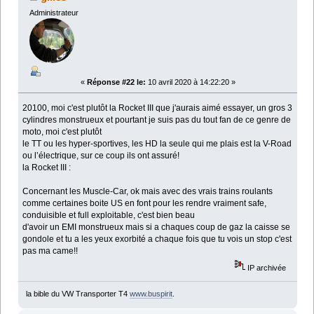
Administrateur
«
Réponse #22 le:
10 avril 2020 à 14:22:20 »
20100, moi c'est plutôt la Rocket III que j'aurais aimé essayer, un gros 3
cylindres monstrueux et pourtant je suis pas du tout fan de ce genre de
moto, moi c'est plutôt
le TT ou les hyper-sportives, les HD la seule qui me plais est la V-Road
ou l’électrique, sur ce coup ils ont assuré!
la Rocket III :
Concernant les Muscle-Car, ok mais avec des vrais trains roulants
comme certaines boite US en font pour les rendre vraiment safe,
conduisible et full exploitable, c'est bien beau
d'avoir un EMI monstrueux mais si a chaques coup de gaz la caisse se
gondole et tu a les yeux exorbité a chaque fois que tu vois un stop c'est
pas ma came!!
IP archivée
la bible du VW Transporter T4
www.buspirit
.