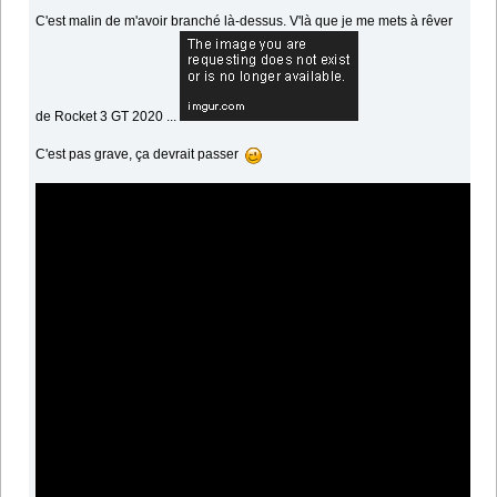
C'est malin de m'avoir branché là-dessus. V'là que je me mets à rêver
de Rocket 3 GT 2020 ...
C'est pas grave, ça devrait passer