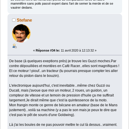
mammifère sans poils passé expert dans l'art de semer la merde et de se
vautrer dedans.
Stefane
«
Réponse #34 le:
11 avril 2020 à 12:13:32 »
De base (à quelques exeptions près) je trouve les Guzzi moches.Par
contre dépouillées et montées en Café Racer...elles sont magnifiques !
Et ce moteur ! piouf...un tracteur (tu pourrais presque compter les aller
retour du piston dans le bouzin).
L'electronique aujourd'hui, c'est inevitable...même chez Guzzi ou
Ducati, mais j'avoue que moi un moteur, 2 roues, un guidon, un
compteur de vitesse et un temoin de pression d'huile ça me suffirait
largement.Je dirait même que c'est la quintessence de la moto.
Mon frangin monte ce genre de bécane en amateur (base de le Mans
justement)...voilà sa machine (y a pas le son mais je peux te dire que
c'est pas le pêt de souris d'une Goldwing).
Là j'ai les boules de ne pas pouvoir mettre le cul là dessus...vraiment.