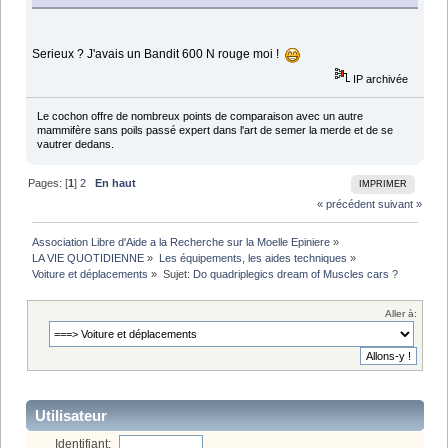
Serieux ? J'avais un Bandit 600 N rouge moi !
IP archivée
Le cochon offre de nombreux points de comparaison avec un autre
mammifère sans poils passé expert dans l'art de semer la merde et de se
vautrer dedans.
Pages: [
1
]
2
En haut
IMPRIMER
« précédent
suivant »
Association Libre d'Aide a la Recherche sur la Moelle Epiniere
»
LA VIE QUOTIDIENNE
»
Les équipements, les aides techniques
»
Voiture et déplacements
»
Sujet:
Do quadriplegics dream of Muscles cars ?
Aller à:
Utilisateur
Identifiant: