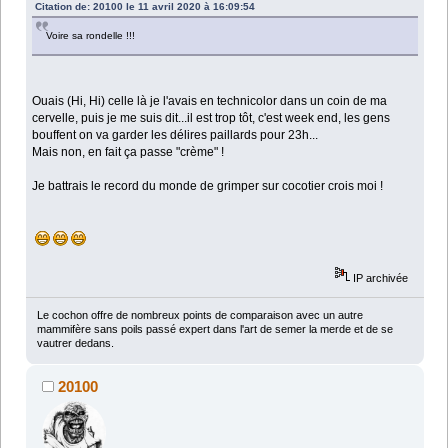
Citation de: 20100 le 11 avril 2020 à 16:09:54
Voire sa rondelle !!!
Ouais (Hi, Hi) celle là je l'avais en technicolor dans un coin de ma
cervelle, puis je me suis dit...il est trop tôt, c'est week end, les gens
bouffent on va garder les délires paillards pour 23h...
Mais non, en fait ça passe "crème" !
Je battrais le record du monde de grimper sur cocotier crois moi !
IP archivée
Le cochon offre de nombreux points de comparaison avec un autre
mammifère sans poils passé expert dans l'art de semer la merde et de se
vautrer dedans.
20100