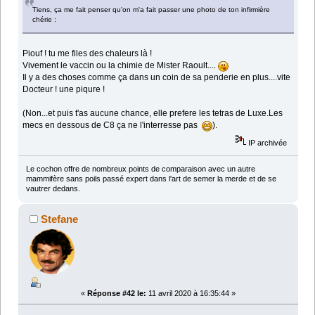
Tiens, ça me fait penser qu'on m'a fait passer une photo de ton infirmière
chérie :
Piouf ! tu me files des chaleurs là !
Vivement le vaccin ou la chimie de Mister Raoult....
Il y a des choses comme ça dans un coin de sa penderie en plus....vite
Docteur ! une piqure !
(Non...et puis t'as aucune chance, elle prefere les tetras de Luxe.Les
mecs en dessous de C8 ça ne l'interresse pas
).
IP archivée
Le cochon offre de nombreux points de comparaison avec un autre
mammifère sans poils passé expert dans l'art de semer la merde et de se
vautrer dedans.
Stefane
«
Réponse #42 le:
11 avril 2020 à 16:35:44 »