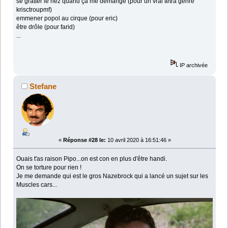
se gratter le nez quand ça me démange (pour un vrai tétra genre
krisctroupmf)
emmener popol au cirque (pour eric)
être drôle (pour farid)
...
IP archivée
Stefane
«
Réponse #28 le:
10 avril 2020 à 16:51:46 »
Ouais t'as raison Pipo...on est con en plus d'être handi.
On se torture pour rien !
Je me demande qui est le gros Nazebrock qui a lancé un sujet sur les
Muscles cars...