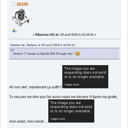
20100
«
Réponse #21 le:
09 avril 2020 à 19:18:44 »
Citation de: Stefane le 09 avril 2020 à 19:03:12
Serieux ? J'avais un Bandit 600 N rouge moi !
Ah non stef', maintenant ça suffit !!
Tu vas pas me dire que t'as aussi copié ma bécane !!! Après ma gratte,
mon ampli, mes meufs ...