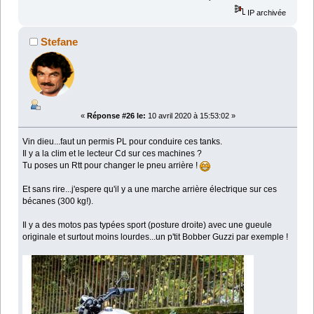
IP archivée
Stefane
«
Réponse #26 le:
10 avril 2020 à 15:53:02 »
Vin dieu...faut un permis PL pour conduire ces tanks.
Il y a la clim et le lecteur Cd sur ces machines ?
Tu poses un Rtt pour changer le pneu arrière !
Et sans rire...j'espere qu'il y a une marche arrière électrique sur ces
bécanes (300 kg!).
Il y a des motos pas typées sport (posture droite) avec une gueule
originale et surtout moins lourdes...un p'tit Bobber Guzzi par exemple !