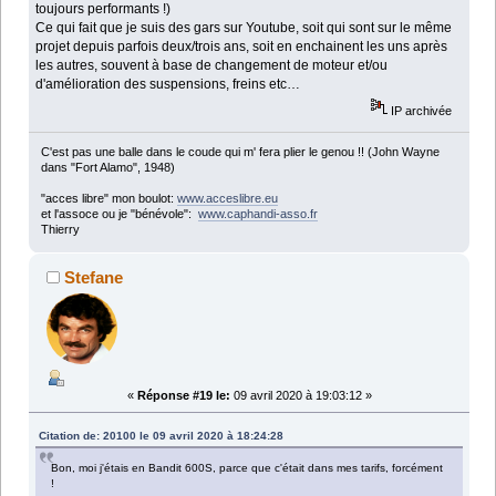
toujours performants !)
Ce qui fait que je suis des gars sur Youtube, soit qui sont sur le même
projet depuis parfois deux/trois ans, soit en enchainent les uns après
les autres, souvent à base de changement de moteur et/ou
d'amélioration des suspensions, freins etc…
IP archivée
C'est pas une balle dans le coude qui m' fera plier le genou !! (John Wayne
dans "Fort Alamo", 1948)
"acces libre" mon boulot:
www.acceslibre.eu
et l'assoce ou je "bénévole":
www.caphandi-asso.fr
Thierry
Stefane
«
Réponse #19 le:
09 avril 2020 à 19:03:12 »
Citation de: 20100 le 09 avril 2020 à 18:24:28
Bon, moi j'étais en Bandit 600S, parce que c'était dans mes tarifs, forcément
!