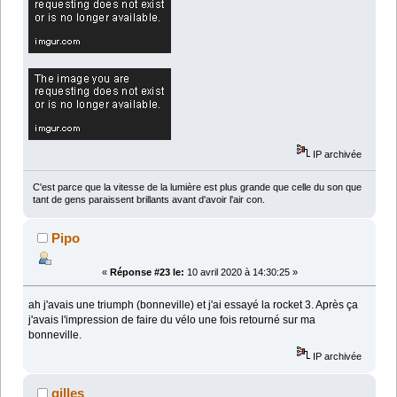
IP archivée
C'est parce que la vitesse de la lumière est plus grande que celle du son que
tant de gens paraissent brillants avant d'avoir l'air con.
Pipo
«
Réponse #23 le:
10 avril 2020 à 14:30:25 »
ah j'avais une triumph (bonneville) et j'ai essayé la rocket 3. Après ça
j'avais l'impression de faire du vélo une fois retourné sur ma
bonneville.
IP archivée
gilles