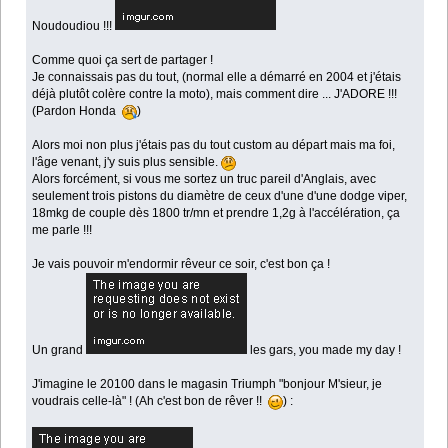
Noudoudiou !!!
Comme quoi ça sert de partager !
Je connaissais pas du tout, (normal elle a démarré en 2004 et j'étais
déjà plutôt colère contre la moto), mais comment dire ... J'ADORE !!!
(Pardon Honda
)
Alors moi non plus j'étais pas du tout custom au départ mais ma foi,
l'âge venant, j'y suis plus sensible.
Alors forcément, si vous me sortez un truc pareil d'Anglais, avec
seulement trois pistons du diamètre de ceux d'une d'une dodge viper,
18mkg de couple dès 1800 tr/mn et prendre 1,2g à l'accélération, ça
me parle !!!
Je vais pouvoir m'endormir rêveur ce soir, c'est bon ça !
Un grand
les gars, you made my day !
J'imagine le 20100 dans le magasin Triumph "bonjour M'sieur, je
voudrais celle-là" ! (Ah c'est bon de rêver !!
) :