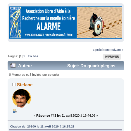
« précédent
suivant »
Pages: [
1
]
2
En bas
IMPRIMER
Auteur
Sujet: Do quadriplegics
dream of Muscles cars ? (Lu 37628 fois)
0 Membres et 3 Invités sur ce sujet
Stefane
«
Réponse #43 le:
11 avril 2020 à 16:44:08 »
Citation de: 20100 le 11 avril 2020 à 16:25:23