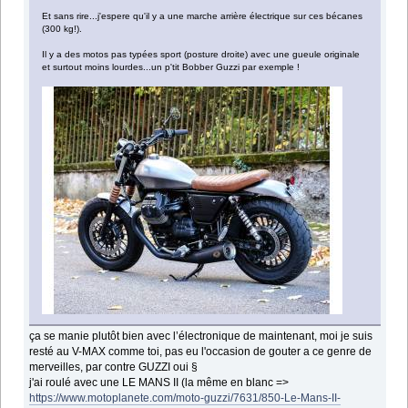
Et sans rire...j'espere qu'il y a une marche arrière électrique sur ces bécanes
(300 kg!).
Il y a des motos pas typées sport (posture droite) avec une gueule originale
et surtout moins lourdes...un p'tit Bobber Guzzi par exemple !
ça se manie plutôt bien avec l’électronique de maintenant, moi je suis
resté au V-MAX comme toi, pas eu l'occasion de gouter a ce genre de
merveilles, par contre GUZZI oui §
j'ai roulé avec une LE MANS II (la même en blanc =>
https://www.motoplanete.com/moto-guzzi/7631/850-Le-Mans-II-