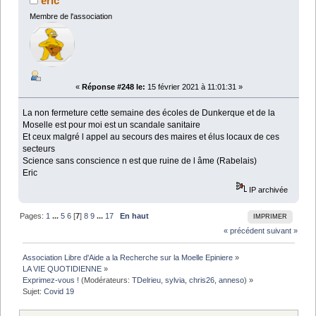
éric
Membre de l'association
«
Réponse #248 le:
15 février 2021 à 11:01:31 »
La non fermeture cette semaine des écoles de Dunkerque et de la
Moselle est pour moi est un scandale sanitaire
Et ceux malgré l appel au secours des maires et élus locaux de ces
secteurs
Science sans conscience n est que ruine de l âme (Rabelais)
Eric
IP archivée
Pages:
1
...
5
6
[
7
]
8
9
...
17
En haut
IMPRIMER
« précédent
suivant »
Association Libre d'Aide a la Recherche sur la Moelle Epiniere
»
LA VIE QUOTIDIENNE
»
Exprimez-vous !
(Modérateurs:
TDelrieu
,
sylvia
,
chris26
,
anneso
) »
Sujet:
Covid 19