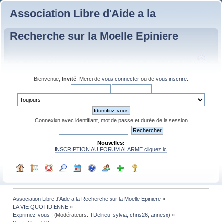
Association Libre d'Aide a la
Recherche sur la Moelle Epiniere
Bienvenue,
Invité
. Merci de
vous connecter
ou de
vous inscrire
.
Connexion avec identifiant, mot de passe et durée de la session
Nouvelles:
INSCRIPTION AU FORUM ALARME cliquez ici
Association Libre d'Aide a la Recherche sur la Moelle Epiniere
»
LA VIE QUOTIDIENNE
»
Exprimez-vous !
(Modérateurs:
TDelrieu
,
sylvia
,
chris26
,
anneso
) »