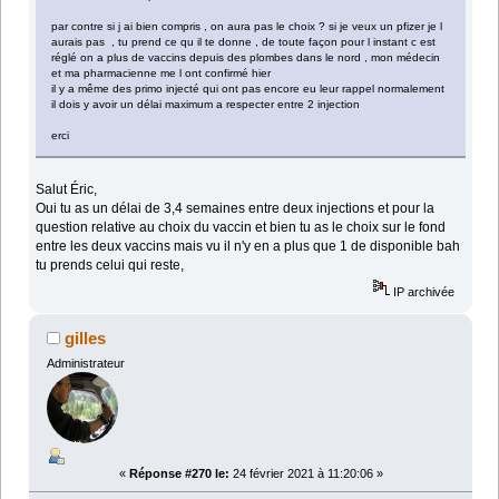
par contre si j ai bien compris , on aura pas le choix ? si je veux un pfizer je l
aurais pas , tu prend ce qu il te donne , de toute façon pour l instant c est
réglé on a plus de vaccins depuis des plombes dans le nord , mon médecin
et ma pharmacienne me l ont confirmé hier
il y a même des primo injecté qui ont pas encore eu leur rappel normalement
il dois y avoir un délai maximum a respecter entre 2 injection
erci
Salut Éric,
Oui tu as un délai de 3,4 semaines entre deux injections et pour la
question relative au choix du vaccin et bien tu as le choix sur le fond
entre les deux vaccins mais vu il n'y en a plus que 1 de disponible bah
tu prends celui qui reste,
IP archivée
gilles
Administrateur
«
Réponse #270 le:
24 février 2021 à 11:20:06 »