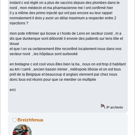
instant c est réglé on a plus de vaccins depuis des plombes dans le
nord , mon médecin et ma pharmacienne me l ont confirmé hier
il y a même des primo injecté qui ont pas encore eu leur rappel
normalement il dois y avoir un délai maximum a respecter entre 2
injections ?
mon pote infirmier qui bosse a l hosto de Lens en secteur covid , m a
dis que dunkerque sont débordé il envoie des patients sur lens lille et
douai
et que l on va certainement être reconfiné localement nous dans nos
secteur nord , les hôpitaux sont surbooké
en bretagne c est cool vous êtes bien la ba , nous on est trop d habitant
au km / carré , ancien bassin minier , métropole lilloise et on est tous
prét de la Belgique et beaucoup d anglais viennent par chez nous
donc tous est réunis pour que ce merdier ce multiplie
erci
IP archivée
Breizhfenua