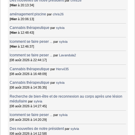
Des nouvelles de notre président
par
chris26
[
Hier
à 20:13:34]
aménagement piscine
par
chris26
[
Hier
à 20:06:13]
Cannabis thérapeutique
par
sylvia
[
Hier
à 12:48:43]
lcomment se faire peser ...
par
sylvia
[
Hier
à 12:46:37]
lcomment se faire peser ...
par
Lavandula2
[08 août 2026 à 22:44:17]
Cannabis thérapeutique
par
Hervé35
[08 août 2026 à 16:48:09]
Cannabis thérapeutique
par
sylvia
[08 août 2026 à 14:35:35]
Recherche de bien-être et de reconnexion au corps après une lésion
médullaire
par
sylvia
[08 août 2026 à 14:27:45]
lcomment se faire peser ...
par
sylvia
[08 août 2026 à 14:20:29]
Des nouvelles de notre président
par
sylvia
[08 août 2026 à 14:12:58]