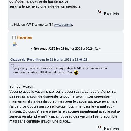
ou Moderna a cause du handicap, ce
serait a tenter avec une aide de ton médecin.
IP archivée
la bible du VW Transporter T4
www.buspirit
.
thomas
«
Réponse #259 le:
23 février 2021 à 10:24:41 »
Citation de: RosenKreutz le 21 février 2021 à 18:06:02
Ça y est, je suis semi-vacciné. Je capte déjà la 5G, et je commence à
entendre la voix de Bill Gates dans ma tête.
Bonjour Rozen.
Vacciné avec le vaccin pfizer où le vaccin astra-zeneca ? Moi je n'ai
pas réussi à avoir de disponibilité pour le vaccin fizer cependant
maintenant il y a des disponibilités pour le vaccin astra-zeneca mais
j'ai de gros doutes sur son efficacité notamment sur le variant sud-
africain. Du coup j'hésite à me faire vacciner maintenant avec le astra-
zeneca ou attendre qu'il y ait à nouveau des vaccins fizer disponible
mais sans certitude d'avoir une place...
IP archivée