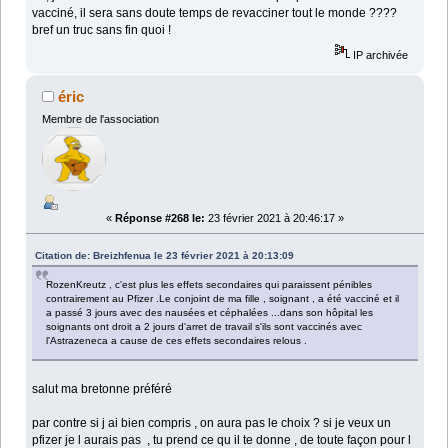
vacciné, il sera sans doute temps de revacciner tout le monde ????
bref un truc sans fin quoi !
IP archivée
éric
Membre de l'association
«
Réponse #268 le:
23 février 2021 à 20:46:17 »
Citation de: Breizhfenua le 23 février 2021 à 20:13:09
RozenKreutz , c'est plus les effets secondaires qui paraissent pénibles
contrairement au Pfizer .Le conjoint de ma fille , soignant , a été vacciné et il
a passé 3 jours avec des nausées et céphalées ...dans son hôpital les
soignants ont droit a 2 jours d'arret de travail s'ils sont vaccinés avec
l'Astrazeneca a cause de ces effets secondaires relous .
salut ma bretonne préféré
par contre si j ai bien compris , on aura pas le choix ? si je veux un
pfizer je l aurais pas , tu prend ce qu il te donne , de toute façon pour l