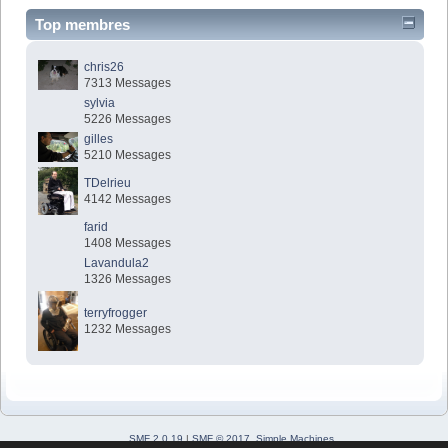
Top membres
chris26
7313 Messages
sylvia
5226 Messages
gilles
5210 Messages
TDelrieu
4142 Messages
farid
1408 Messages
Lavandula2
1326 Messages
terryfrogger
1232 Messages
SMF 2.0.19
|
SMF © 2017
,
Simple Machines