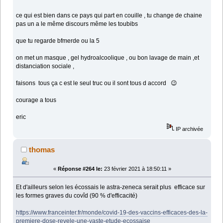
ce qui est bien dans ce pays qui part en couille , tu change de chaine
pas un a le même discours même les toubibs
que tu regarde bfmerde ou la 5
on met un masque , gel hydroalcoolique , ou bon lavage de main ,et
distanciation sociale ,
faisons tous ça c est le seul truc ou il sont tous d accord 😉
courage a tous
eric
IP archivée
thomas
«
Réponse #264 le:
23 février 2021 à 18:50:11 »
Et d'ailleurs selon les écossais le astra-zeneca serait plus efficace sur
les formes graves du covîd (90 % d'efficacité)
https://www.franceinter.fr/monde/covid-19-des-vaccins-efficaces-des-la-
premiere-dose-revele-une-vaste-etude-ecossaise