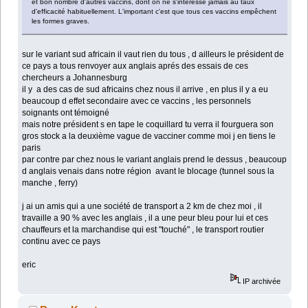
et bon nombre d'autres vaccins, dont on ne s'intéresse jamais au taux
d'efficacité habituellement. L'important c'est que tous ces vaccins empêchent
les formes graves.
sur le variant sud africain il vaut rien du tous , d ailleurs le président de
ce pays a tous renvoyer aux anglais aprés des essais de ces
chercheurs a Johannesburg
il y a des cas de sud africains chez nous il arrive , en plus il y a eu
beaucoup d effet secondaire avec ce vaccins , les personnels
soignants ont témoigné
mais notre président s en tape le coquillard tu verra il fourguera son
gros stock a la deuxième vague de vacciner comme moi j en tiens le
paris
par contre par chez nous le variant anglais prend le dessus , beaucoup
d anglais venais dans notre région avant le blocage (tunnel sous la
manche , ferry)
j ai un amis qui a une société de transport a 2 km de chez moi , il
travaille a 90 % avec les anglais , il a une peur bleu pour lui et ces
chauffeurs et la marchandise qui est "touché" , le transport routier
continu avec ce pays
eric
IP archivée