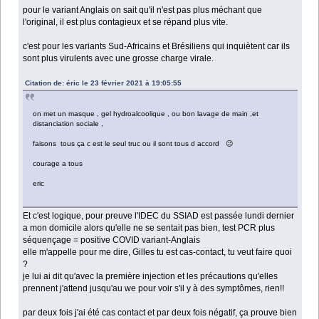
pour le variant Anglais on sait qu'il n'est pas plus méchant que
l'original, il est plus contagieux et se répand plus vite.
c'est pour les variants Sud-Africains et Brésiliens qui inquiètent car ils
sont plus virulents avec une grosse charge virale.
Citation de: éric le 23 février 2021 à 19:05:55
on met un masque , gel hydroalcoolique , ou bon lavage de main ,et
distanciation sociale ,
faisons tous ça c est le seul truc ou il sont tous d accord 😉
courage a tous
eric
Et c'est logique, pour preuve l'IDEC du SSIAD est passée lundi dernier
a mon domicile alors qu'elle ne se sentait pas bien, test PCR plus
séquençage = positive COVID variant-Anglais
elle m'appelle pour me dire, Gilles tu est cas-contact, tu veut faire quoi
?
je lui ai dit qu'avec la première injection et les précautions qu'elles
prennent j'attend jusqu'au we pour voir s'il y à des symptômes, rien!!
par deux fois j'ai été cas contact et par deux fois négatif, ça prouve bien