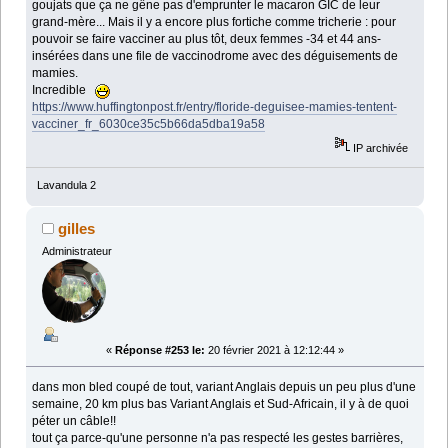
goujats que ça ne gêne pas d'emprunter le macaron GIC de leur
grand-mère... Mais il y a encore plus fortiche comme tricherie : pour
pouvoir se faire vacciner au plus tôt, deux femmes -34 et 44 ans-
insérées dans une file de vaccinodrome avec des déguisements de
mamies.
Incredible
https://www.huffingtonpost.fr/entry/floride-deguisee-mamies-tentent-
vacciner_fr_6030ce35c5b66da5dba19a58
IP archivée
Lavandula 2
gilles
Administrateur
«
Réponse #253 le:
20 février 2021 à 12:12:44 »
dans mon bled coupé de tout, variant Anglais depuis un peu plus d'une
semaine, 20 km plus bas Variant Anglais et Sud-Africain, il y à de quoi
péter un câble!!
tout ça parce-qu'une personne n'a pas respecté les gestes barrières,