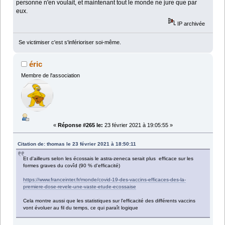
personne n'en voulait, et maintenant tout le monde ne jure que par
eux.
IP archivée
Se victimiser c'est s'inférioriser soi-même.
éric
Membre de l'association
«
Réponse #265 le:
23 février 2021 à 19:05:55 »
Citation de: thomas le 23 février 2021 à 18:50:11
Et d'ailleurs selon les écossais le astra-zeneca serait plus efficace sur les
formes graves du covîd (90 % d'efficacité)
https://www.franceinter.fr/monde/covid-19-des-vaccins-efficaces-des-la-
premiere-dose-revele-une-vaste-etude-ecossaise
Cela montre aussi que les statistiques sur l'efficacité des différents vaccins
vont évoluer au fil du temps, ce qui paraît logique