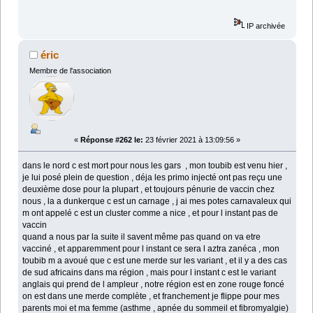
IP archivée
éric
Membre de l'association
«
Réponse #262 le:
23 février 2021 à 13:09:56 »
dans le nord c est mort pour nous les gars , mon toubib est venu hier ,
je lui posé plein de question , déja les primo injecté ont pas reçu une
deuxième dose pour la plupart , et toujours pénurie de vaccin chez
nous , la a dunkerque c est un carnage , j ai mes potes carnavaleux qui
m ont appelé c est un cluster comme a nice , et pour l instant pas de
vaccin
quand a nous par la suite il savent même pas quand on va etre
vacciné , et apparemment pour l instant ce sera l aztra zanéca , mon
toubib m a avoué que c est une merde sur les variant , et il y a des cas
de sud africains dans ma région , mais pour l instant c est le variant
anglais qui prend de l ampleur , notre région est en zone rouge foncé
on est dans une merde complète , et franchement je flippe pour mes
parents moi et ma femme (asthme , apnée du sommeil et fibromyalgie)