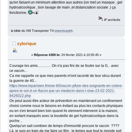
qu'en faisant un minimum attention aux autres (on met un masque , gel
hydroalcoolique , bon lavage de main ,et distanciation sociale .) ça
fonctionne.
IP archivée
la bible du VW Transporter T4
www.buspirit
.
zylorique
«
Réponse #269 le:
24 février 2021 à 10:55:45 »
Courage les amis............... On n'a pas fini de se foutre sur la G... avec
ce vaccin...
Ca me rappelle ce que mes parents m'ont raconté de leur vécu durant
la guerre de 40...
https://www.leparisien.fr/oise-60/vaccin-pfizer-des-soignants-en-colere-
apres-le-vol-d-un-flacon-par-un-medecin-dans-l-oise-23-02-2021-
8426022.php
On peut aussi être acteur de prévention en maintenant un confinement
choisi comme nous le faisons en évitant au plus les contacts physiques
ou en s'en tenant bien loin quand ils viennent intervenir à la maison,
en sortant masqués avec la bouteille de gel hydroalcoolique dans la
poche...
Quelqu'un sait combien de temps d'immunité procure le vaccin ????
Là, je suis en train de me faire un film : le temps que tout le monde soit