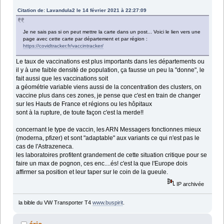
Citation de: Lavandula2 le 14 février 2021 à 22:27:09
Je ne sais pas si on peut mettre la carte dans un post... Voici le lien vers une
page avec cette carte par département et par région :
https://covidtracker.fr/vaccintracker/
Le taux de vaccinations est plus importants dans les départements ou
il y à une faible densité de population, ça fausse un peu la "donne", le
fait aussi que les vaccinations soit
a géométrie variable viens aussi de la concentration des clusters, on
vaccine plus dans ces zones, je pense que c'est en train de changer
sur les Hauts de France et régions ou les hôpitaux
sont à la rupture, de toute façon c'est la merde!!
concernant le type de vaccin, les ARN Messagers fonctionnes mieux
(moderna, pfizer) et sont "adaptable" aux variants ce qui n'est pas le
cas de l'Astrazeneca.
les laboratoires profitent grandement de cette situation critique pour se
faire un max de pognon, ces enc....és! c'est la que l'Europe dois
affirmer sa position et leur taper sur le coin de la gueule.
IP archivée
la bible du VW Transporter T4
www.buspirit
.