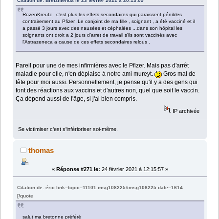
Citation de: Breizhfenua le 23 février 2021 à 20:13:09
RozenKreutz , c'est plus les effets secondaires qui paraissent pénibles
contrairement au Pfizer .Le conjoint de ma fille , soignant , a été vacciné et il
a passé 3 jours avec des nausées et céphalées ...dans son hôpital les
soignants ont droit a 2 jours d'arret de travail s'ils sont vaccinés avec
l'Astrazeneca a cause de ces effets secondaires relous .
Pareil pour une de mes infirmières avec le Pfizer. Mais pas d'arrêt
maladie pour elle, n'en déplaise à notre ami mureyt.
Gros mal de
tête pour moi aussi. Personnellement, je pense qu'il y a des gens qui
font des réactions aux vaccins et d'autres non, quel que soit le vaccin.
Ça dépend aussi de l'âge, si j'ai bien compris.
IP archivée
Se victimiser c'est s'inférioriser soi-même.
thomas
«
Réponse #271 le:
24 février 2021 à 12:15:57 »
Citation de: éric link=topic=11101.msg108225#msg108225 date=1614
[/quote
salut ma bretonne préféré