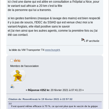
ici c'est une dame qui est allée en consultation a l'hôpital a Nice, pour
le variant sud africain a 20 km c'est la fille
de la personne qui lui a transmis.
si les gestes barrières (masque & lavage des mains) est bien respecté
il y à pas de soucis, l'IDEC du SSIAD qui est venue chez moi a le
variant Anglais, elle était positive sans le savoir
et j'ai rien ainsi que les autres agents, comme la première fois ou j'ai
été cas contact.
IP archivée
la bible du VW Transporter T4
www.buspirit
.
éric
Membre de l'association
«
Réponse #252 le:
20 février 2021 à 07:41:23 »
Citation de: RosenKreutz le 19 février 2021 à 22:57:32
Il est quand même efficace à 70 %, ce qui est plus que le vaccin de la grippe