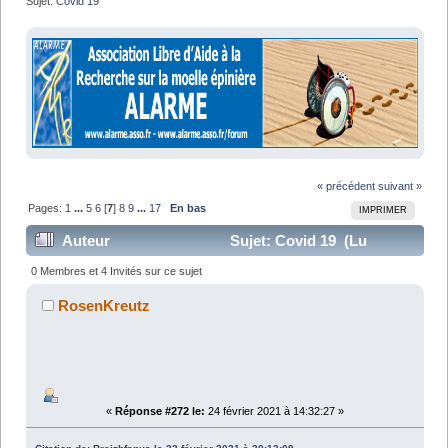
Sujet:
Covid 19
« précédent
suivant »
Pages:
1
...
5
6
[
7
]
8
9
...
17
En bas
IMPRIMER
Auteur
Sujet: Covid 19 (Lu
247211 fois)
0 Membres et 4 Invités sur ce sujet
RosenKreutz
«
Réponse #272 le:
24 février 2021 à 14:32:27 »