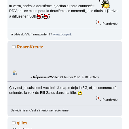
tu verra, après la deuxième injection tu sera connecté!!
RDV pris ce matin pour la deuxième ce mercredi, je te dirais si j'arrive
a diffuser en 5G!!
IP archivée
la bible du VW Transporter T4
www.buspirit
.
RosenKreutz
«
Réponse #256 le:
21 février 2021 à 18:06:02 »
Ça y est, je suis semi-vacciné. Je capte déjà la 5G, et je commence à
entendre la voix de Bill Gates dans ma tête.
IP archivée
Se victimiser c'est s'inférioriser soi-même.
gilles