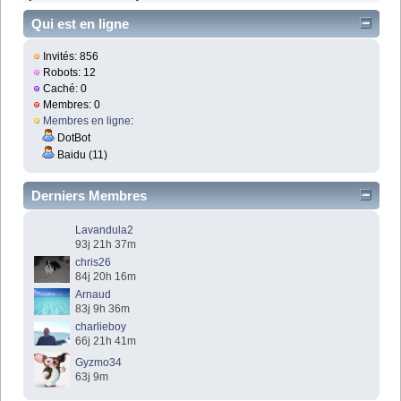
Qui est en ligne
Invités: 856
Robots: 12
Caché: 0
Membres: 0
Membres en ligne
:
DotBot
Baidu (11)
Derniers Membres
Lavandula2
93j 21h 37m
chris26
84j 20h 16m
Arnaud
83j 9h 36m
charlieboy
66j 21h 41m
Gyzmo34
63j 9m