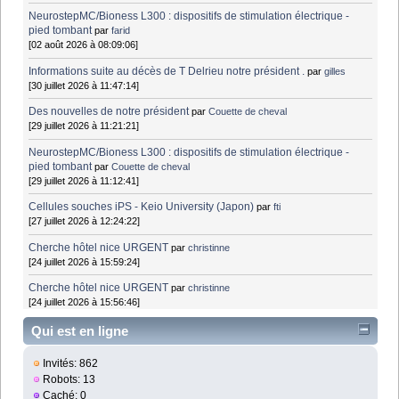
NeurostepMC/Bioness L300 : dispositifs de stimulation électrique -
pied tombant
par
farid
[02 août 2026 à 08:09:06]
Informations suite au décès de T Delrieu notre président .
par
gilles
[30 juillet 2026 à 11:47:14]
Des nouvelles de notre président
par
Couette de cheval
[29 juillet 2026 à 11:21:21]
NeurostepMC/Bioness L300 : dispositifs de stimulation électrique -
pied tombant
par
Couette de cheval
[29 juillet 2026 à 11:12:41]
Cellules souches iPS - Keio University (Japon)
par
fti
[27 juillet 2026 à 12:24:22]
Cherche hôtel nice URGENT
par
christinne
[24 juillet 2026 à 15:59:24]
Cherche hôtel nice URGENT
par
christinne
[24 juillet 2026 à 15:56:46]
Qui est en ligne
Invités: 862
Robots: 13
Caché: 0