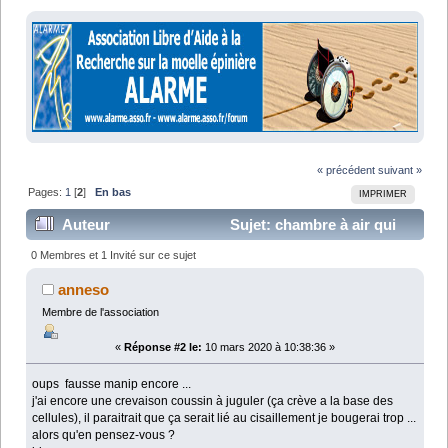
« précédent
suivant »
Pages:
1
[
2
]
En bas
IMPRIMER
Auteur
Sujet: chambre à air qui
éclate... (Lu 22355 fois)
0 Membres et 1 Invité sur ce sujet
anneso
Membre de l'association
«
Réponse #2 le:
10 mars 2020 à 10:38:36 »
oups fausse manip encore ...
j'ai encore une crevaison coussin à juguler (ça crève a la base des
cellules), il paraitrait que ça serait lié au cisaillement je bougerai trop ...
alors qu'en pensez-vous ?