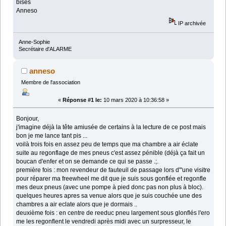
bises
Anneso
IP archivée
Anne-Sophie
Secrétaire d'ALARME
anneso
Membre de l'association
«
Réponse #1 le:
10 mars 2020 à 10:36:58 »
Bonjour,
j'imagine déjà la tête amiusée de certains à la lecture de ce post mais
bon je me lance tant pis ...
voilà trois fois en assez peu de temps que ma chambre a air éclate
suite au regonflage de mes pneus c'est assez pénible (déjà ça fait un
boucan d'enfer et on se demande ce qui se passe .;.
première fois : mon revendeur de fauteuil de passage lors d'"une visitre
pour réparer ma freewheel me dit que je suis sous gonflée et regonfle
mes deux pneus (avec une pompe à pied donc pas non plus à bloc).
quelques heures apres sa venue alors que je suis couchée une des
chambres a air eclate alors que je dormais ..
deuxième fois : en centre de reeduc pneu largement sous glonflés l'ero
me les regonflent le vendredi après midi avec un surpresseur, le