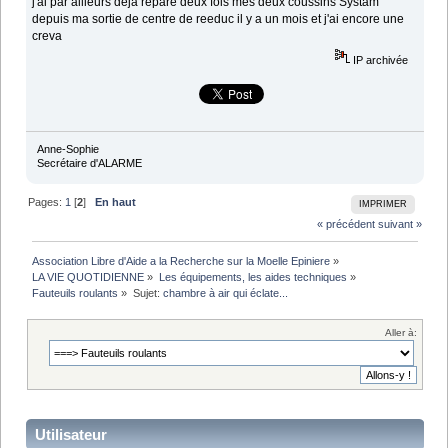
j'ai par ailleurs déjà réparé deux fois mes deux coussins Systam
depuis ma sortie de centre de reeduc il y a un mois et j'ai encore une
creva
IP archivée
Anne-Sophie
Secrétaire d'ALARME
Pages:
1
[
2
]
En haut
IMPRIMER
« précédent
suivant »
Association Libre d'Aide a la Recherche sur la Moelle Epiniere
»
LA VIE QUOTIDIENNE
»
Les équipements, les aides techniques
»
Fauteuils roulants
»
Sujet:
chambre à air qui éclate...
Aller à:
Utilisateur