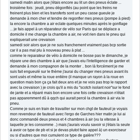
samedi matin alors que j'étais encore au lit un des pneus éclate ...
troisième fois : jeudi, pneu dégonflés (au point que les freins ne
freinent plus bien et les transferts sont un peu casse gueule je
demande à mon cher et tendre de regonfler mes pneus (pompe à pied)
la encore la chambre a air eclate quelques minutes après le gonflage
... je fais appel à un réparateur de vélo sur Paris qui se déplace a
domicile il me change la chambre a air, ne voit rien dans le pneu qui
expliquerait une crevaison
samedi soir alors que je ne suis franchement vraiment pas bcp sortie
car il a pas mal plu à nouveau pneu à plat ...
comme le reparateur de vélo à domicile ne bosse pas le dimanche, je
répare une des chambre à air que j'avais eiu l'intelligence de garder et
demande à mon compagnon de la monter .. bon là forcément je me
suis fait engueulé sur le thème j'aurai du changer mes pneus avant ils
sont usés et même la roue entière (il manque un rayon à la roue en
question mais bon ça ça fait deux ans et je ne vois pas trop le rapport
avec la crevaison ) je crois qu'il a mis du "scotch isolant noir"sur le fond
de jante et a réparé mais bon encore une fois cette crevaison n'était
pas apparemment dû à qqch qui aurait percé la chambre à air via le
pneu.
Comme je suis en train de travailler sur mon chgt de fauteuil je voyais
mon revendeur de fauteuil avec l'ergo de Garches hier matin je lui ai
donc commandé deux pneus et 4 chambres à air (vu la vitesse à
laquelle je les consomme ..) mais j'aurais voulu savoir si j'étais la seule
à avoir ce type de pb et si je devas plutot faire appel à) un exorciseur
ou si d'autres que moi cumulent ce type de galère???