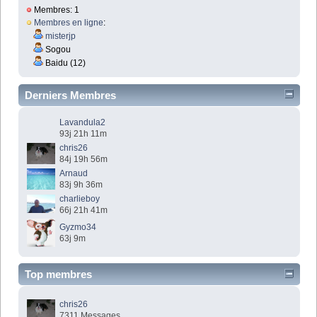
Membres: 1
Membres en ligne
:
misterjp
Sogou
Baidu (12)
Derniers Membres
Lavandula2
93j 21h 11m
chris26
84j 19h 56m
Arnaud
83j 9h 36m
charlieboy
66j 21h 41m
Gyzmo34
63j 9m
Top membres
chris26
7311 Messages