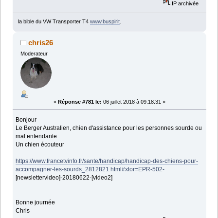
IP archivée
la bible du VW Transporter T4
www.buspirit
.
chris26
Moderateur
«
Réponse #781 le:
06 juillet 2018 à 09:18:31 »
Bonjour
Le Berger Australien, chien d'assistance pour les personnes sourde ou
mal entendante
Un chien écouteur
https://www.francetvinfo.fr/sante/handicap/handicap-des-chiens-pour-
accompagner-les-sourds_2812821.html#xtor=EPR-502-
[newslettervideo]-20180622-[video2]
Bonne journée
Chris