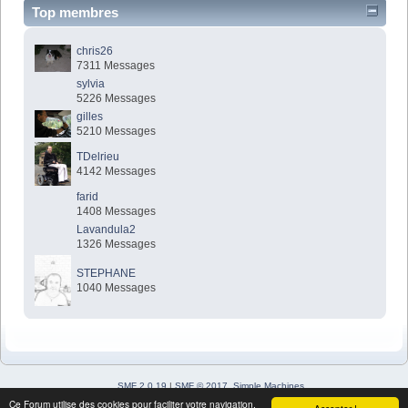
Top membres
chris26
7311 Messages
sylvia
5226 Messages
gilles
5210 Messages
TDelrieu
4142 Messages
farid
1408 Messages
Lavandula2
1326 Messages
STEPHANE
1040 Messages
SMF 2.0.19
|
SMF © 2017
,
Simple Machines
Simple Audio Video Embedder
Ce Forum utilise des cookies pour faciliter votre navigation.