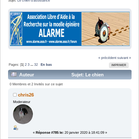
Sujet:
Le chien d'assistance
« précédent
suivant »
Pages: [
1
]
2
3
...
32
En bas
IMPRIMER
Auteur
Sujet: Le chien
d'assistance (Lu 679884 fois)
0 Membres et 2 Invités sur ce sujet
chris26
Moderateur
«
Réponse #785 le:
20 janvier 2020 à 18:41:09 »