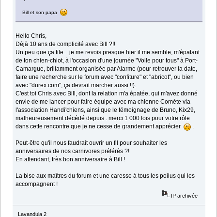
Bill et son papa
Hello Chris,
Déjà 10 ans de complicité avec Bill ?!!
Un peu que ça file... je me revois presque hier il me semble, m'épatant
de ton chien-chiot, à l'occasion d'une journée "Voile pour tous" à Port-
Camargue, brillamment organisée par Alarme (pour retrouver la date,
faire une recherche sur le forum avec "confiture" et "abricot", ou bien
avec "durex.com", ça devrait marcher aussi !!).
C'est toi Chris avec Bill, dont la relation m'a épatée, qui m'avez donné
envie de me lancer pour faire équipe avec ma chienne Comète via
l'association Handi'chiens, ainsi que le témoignage de Bruno, Kix29,
malheureusement décédé depuis : merci 1 000 fois pour votre rôle
dans cette rencontre que je ne cesse de grandement apprécier
.
Peut-être qu'il nous faudrait ouvrir un fil pour souhaiter les
anniversaires de nos carnivores préférés ?!
En attendant, très bon anniversaire à Bill !
La bise aux maîtres du forum et une caresse à tous les poilus qui les
accompagnent !
IP archivée
Lavandula 2