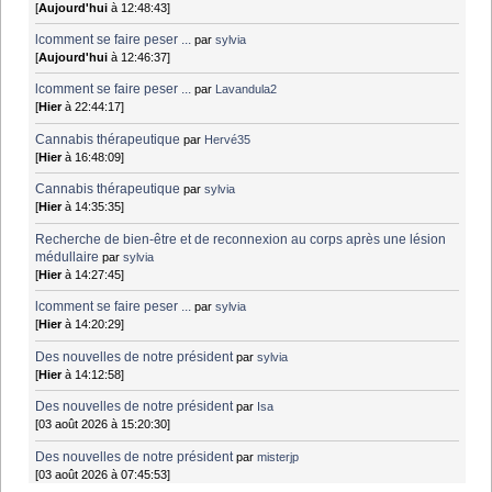
[
Aujourd'hui
à 12:48:43]
lcomment se faire peser ...
par
sylvia
[
Aujourd'hui
à 12:46:37]
lcomment se faire peser ...
par
Lavandula2
[
Hier
à 22:44:17]
Cannabis thérapeutique
par
Hervé35
[
Hier
à 16:48:09]
Cannabis thérapeutique
par
sylvia
[
Hier
à 14:35:35]
Recherche de bien-être et de reconnexion au corps après une lésion
médullaire
par
sylvia
[
Hier
à 14:27:45]
lcomment se faire peser ...
par
sylvia
[
Hier
à 14:20:29]
Des nouvelles de notre président
par
sylvia
[
Hier
à 14:12:58]
Des nouvelles de notre président
par
Isa
[03 août 2026 à 15:20:30]
Des nouvelles de notre président
par
misterjp
[03 août 2026 à 07:45:53]