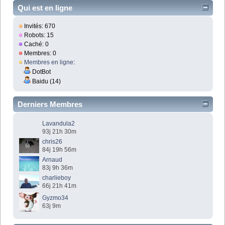
Qui est en ligne
Invités: 670
Robots: 15
Caché: 0
Membres: 0
Membres en ligne
:
DotBot
Baidu (14)
Derniers Membres
Lavandula2
93j 21h 30m
chris26
84j 19h 56m
Arnaud
83j 9h 36m
charlieboy
66j 21h 41m
Gyzmo34
63j 9m