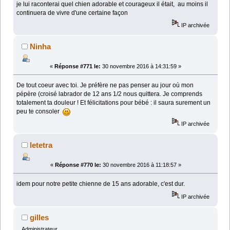
je lui raconterai quel chien adorable et courageux il était, au moins il
continuera de vivre d'une certaine façon
IP archivée
Ninha
«
Réponse #771 le:
30 novembre 2016 à 14:31:59 »
De tout coeur avec toi. Je préfère ne pas penser au jour où mon
pépère (croisé labrador de 12 ans 1/2 nous quittera. Je comprends
totalement ta douleur ! Et félicitations pour bébé : il saura surement un
peu te consoler
IP archivée
letetra
«
Réponse #770 le:
30 novembre 2016 à 11:18:57 »
idem pour notre petite chienne de 15 ans adorable, c'est dur.
IP archivée
gilles
Administrateur