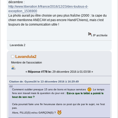
décembre :
http://www.liberation.fr/france/2016/12/23/des-toutous-d-
exception_1536900
La photo aurait pu être choisie un peu plus fraîche (2000 : la cape du
chien mentionne ANECAH et pas encore Handi'Chiens), mais c'est
toujours de la communication utile !
IP archivée
Lavandula 2
Lavandula2
Membre de l'association
«
Réponse #778 le:
29 décembre 2016 à 01:03:58 »
Citation de: Gyzmo34 le 13 décembre 2016 à 16:29:49
Comment oublier presque 15 ans de bons et loyaux services
Le temps
fera son travail mais là question du jour est :
Est-ce que le bébé a pointé le
bout de son nez ?
Cela pourrait faire une fin heureuse dans ce post qui de par le sujet, ne l'est
pas.
Alors, FILLE(S) et/ou GARÇON(S) ?