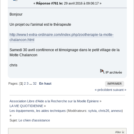
«
Réponse #761 le:
29 avril 2016 à 09:06:17 »
Bonjour
Un projet ou l'animal est le thérapeute
http://www.t-extra-ordinaire.com/index.php/zootherapie-la-motte-
chalancon.html
Samedi 30 avril conférence et témoignage dans le petit village de la
Motte Chalancon
chris
IP archivée
Pages: [
1
]
2
3
...
32
En haut
IMPRIMER
« précédent
suivant »
Association Libre d'Aide a la Recherche sur la Moelle Epiniere
»
LA VIE QUOTIDIENNE
»
Les équipements, les aides techniques
(Modérateurs:
sylvia
,
chris26
,
anneso
)
»
Sujet:
Le chien d'assistance
Aller à: