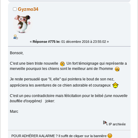
Gyzmo34
«
Réponse #775 le:
01 décembre 2016 à 23:55:02 »
Bonsoir,
C'est une bien triste nouvelle
Un fort témoignage qui représente a
merveille pourquoi les chiens sont le meilleur ami de l'homme
Je reste persuadé que "il, elle" qui pointera le bout de son nez,
appréciera les aventures de ce chien adorable et courageux
C'est un peu contradictoire mais félicitation pour le bébé
(une nouvelle
bouffée d'oxygène)
:joker:
Marc
IP archivée
POUR ADHÉRER A ALARME ? Il suffit de cliquer sur la bannière