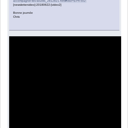
accompagner-les-sourds_2812821.html#xtor=EPR-502-
[newslettervideo]-20180622-[video2]
Bonne journée
Chris