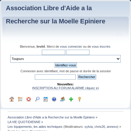
Association Libre d'Aide a la
Recherche sur la Moelle Epiniere
Bienvenue,
Invité
. Merci de
vous connecter
ou de
vous inscrire
.
Connexion avec identifiant, mot de passe et durée de la session
Nouvelles:
INSCRIPTION AU FORUM ALARME cliquez ici
Association Libre d'Aide a la Recherche sur la Moelle Epiniere
»
LA VIE QUOTIDIENNE
»
Les équipements, les aides techniques
(Modérateurs:
sylvia
,
chris26
,
anneso
) »