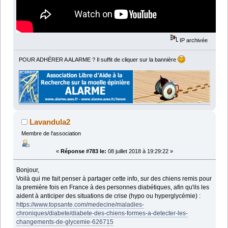
IP archivée
POUR ADHÉRER A ALARME ? Il suffit de cliquer sur la bannière
Lavandula2
Membre de l'association
«
Réponse #783 le:
08 juillet 2018 à 19:29:22 »
Bonjour,
Voilà qui me fait penser à partager cette info, sur des chiens remis pour
la première fois en France à des personnes diabétiques, afin qu'ils les
aident à anticiper des situations de crise (hypo ou hyperglycémie) :
https://www.topsante.com/medecine/maladies-
chroniques/diabete/diabete-des-chiens-formes-a-detecter-les-
changements-de-glycemie-626715