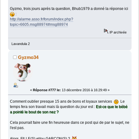
Gyzmo, trois jours après ta question, Bhub1979 a donné la réponse ici
:
http://alarme.asso.fr/forum/index.php?
topic=6605.msg88974#msg88974
IP archivée
Lavandula 2
Gyzmo34
«
Réponse #777 le:
13 décembre 2016 à 16:29:49 »
Comment oublier presque 15 ans de bons et loyaux services
Le
temps fera son travail mais là question du jour est :
Est-ce que le bébé
a pointé le bout de son nez ?
Cela pourrait faire une fin heureuse dans ce post qui de par le sujet, ne
l'est pas.
Alors, FILLE(S) et/ou GARÇON(S) ?