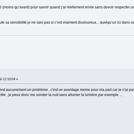
té (moins qu’avant) pour savoir quand j’ai réellement envie sans devoir respecter un 
e sa sensibilité je ne sais pas si c’est vraiment douloureux... quelqu’un ici dans c
à 12:10:04 »
e n'est aucunement un problème , c'est un avantage meme pour ma part car je n'ai p
tile , je peux donc me sonder la nuit sans allumer la lumière par exemple ...