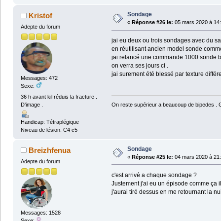
Sondage
Kristof
«
Réponse #26 le:
05 mars 2020 à 14:
Adepte du forum
jai eu deux ou trois sondages avec du san
en réutilisant ancien model sonde comm
jai relancé une commande 1000 sonde b
on verra ses jours ci .
jai surement été blessé par texture diffé
Messages: 472
Sexe:
36 h avant kil réduis la fracture .
On reste supérieur a beaucoup de bipedes . Ga
D'image .
Handicap: Tétraplégique
Niveau de lésion: C4 c5
Sondage
Breizhfenua
«
Réponse #25 le:
04 mars 2020 à 21:
Adepte du forum
c'est arrivé a chaque sondage ?
Justement j'ai eu un épisode comme ça il 
j'aurai tiré dessus en me retournant la nui
Messages: 1528
Sexe: