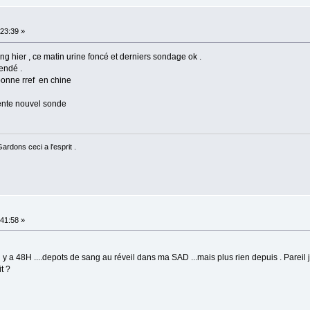
23:39 »
g hier , ce matin urine foncé et derniers sondage ok .
endé .
onne rref en chine
rente nouvel sonde
rdons ceci a l'esprit .
41:58 »
y a 48H ....depots de sang au réveil dans ma SAD ...mais plus rien depuis . Pareil 
t ?