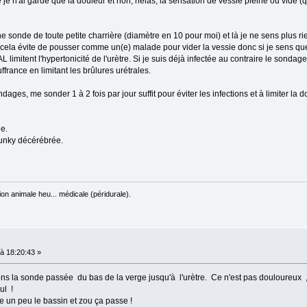
é je n'ai gardé que la douleur et non, hélas, la sensation de vessie pleine ou vide (
 sonde de toute petite charrière (diamètre en 10 pour moi) et là je ne sens plus ri
cela évite de pousser comme un(e) malade pour vider la vessie donc si je sens que 
itent l'hypertonicité de l'urètre. Si je suis déjà infectée au contraire le sondag
uffrance en limitant les brûlures urétrales.
ges, me sonder 1 à 2 fois par jour suffit pour éviter les infections et à limiter la
le.
Junky décérébrée.
on animale heu... médicale (péridurale).
à 18:20:43 »
ens la sonde passée du bas de la verge jusqu'à l'urètre. Ce n'est pas douloureux
ul !
e un peu le bassin et zou ça passe !