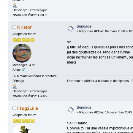
Handicap: Tétraplégique
Niveau de lésion: C5/C6
Sondage
Kristof
«
Réponse #24 le:
04 mars 2020 à 18:
Adepte du forum
slt
g utililisé depuis quelques jours des son
jai des goutelettes de sang dans l'urine
doije incriminer les sondes unikment , ou 
merci
Messages: 472
Sexe:
36 h avant kil réduis la fracture .
On reste supérieur a beaucoup de bipedes . Ga
D'image .
Handicap: Tétraplégique
Niveau de lésion: C4 c5
Sondage
Frog2Lille
«
Réponse #23 le:
16 décembre 2019 
Adepte du forum
Salut Haribo,
Comme toi j'ai une vessie hypotonique et