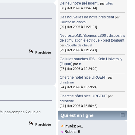
Delrieu notre président .
par
gilles
[30 juillet 2026 à 11:47:14]
Des nouvelles de notre président
par
Couette de cheval
[29 juillet 2026 à 11:21:21]
NeurostepMC/Bioness L300 : dispositifs
de stimulation électrique - pied tombant
par
Couette de cheval
[29 juillet 2026 à 11:12:41]
IP archivée
Cellules souches iPS - Keio University
(Japon)
par
fti
[27 juillet 2026 à 12:24:22]
Cherche hôtel nice URGENT
par
christinne
[24 juillet 2026 à 15:59:24]
Cherche hôtel nice URGENT
par
christinne
[24 juillet 2026 à 15:56:46]
j'ai pas compris ? ou bien
Qui est en ligne
IP archivée
Invités: 641
Robots: 9