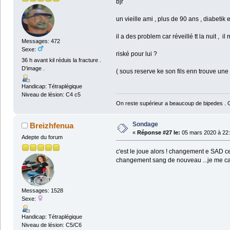
bjr
un vieille ami , plus de 90 ans , diabeti
il a des problem car réveillé tt la nuit ,
Messages: 472
Sexe:
riské pour lui ?
36 h avant kil réduis la fracture .
D'image .
( sous reserve ke son fils enn trouve une ..
Handicap: Tétraplégique
Niveau de lésion: C4 c5
On reste supérieur a beaucoup de bipedes . Ga
Sondage
Breizhfenua
«
Réponse #27 le:
05 mars 2020 à 22:
Adepte du forum
c'est le joue alors ! changement e SAD ce 
changement sang de nouveau ...je me cas
Messages: 1528
Sexe:
Handicap: Tétraplégique
Niveau de lésion: C5/C6