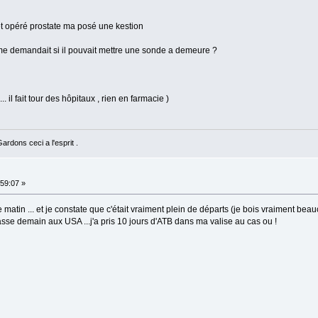
k et opéré prostate ma posé une kestion
 il me demandait si il pouvait mettre une sonde a demeure ?
. il fait tour des hôpitaux , rien en farmacie )
rdons ceci a l'esprit .
59:07 »
matin ... et je constate que c'était vraiment plein de départs (je bois vraiment beauc
se demain aux USA ...j'a pris 10 jours d'ATB dans ma valise au cas ou !