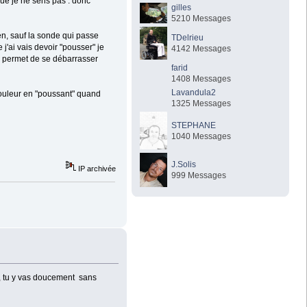
que je ne sens pas : donc
gilles
5210 Messages
en, sauf la sonde qui passe
TDelrieu
j'ai vais devoir "pousser" je
4142 Messages
e permet de se débarrasser
farid
1408 Messages
Lavandula2
 douleur en "poussant" quand
1325 Messages
STEPHANE
1040 Messages
J.Solis
IP archivée
999 Messages
 , tu y vas doucement sans