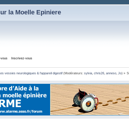
ur la Moelle Epiniere
z-vous
Inscrivez-vous
es vessies neurologiques & l'appareil digestif
(Modérateurs:
sylvia
,
chris26
,
anneso
,
Jo
) »
S