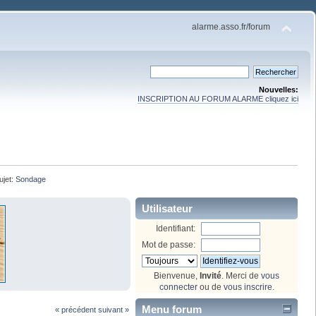
alarme.asso.fr/forum
Nouvelles:
INSCRIPTION AU FORUM ALARME cliquez ici
ujet:
Sondage
Utilisateur
Identifiant:
Mot de passe:
Bienvenue,
Invité
. Merci de
vous
connecter
ou de
vous inscrire
.
Menu forum
« précédent
suivant »