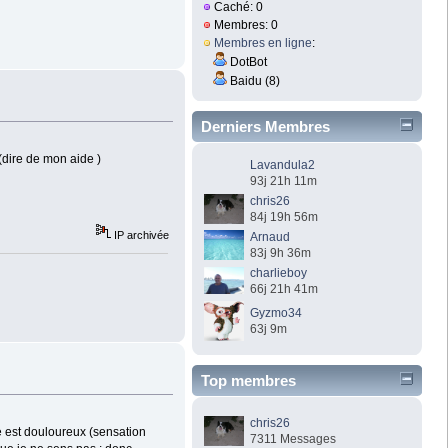
Caché: 0
Membres: 0
Membres en ligne
:
DotBot
Baidu (8)
Derniers Membres
(dire de mon aide )
Lavandula2
93j 21h 11m
chris26
84j 19h 56m
IP archivée
Arnaud
83j 9h 36m
charlieboy
66j 21h 41m
Gyzmo34
63j 9m
Top membres
chris26
e est douloureux (sensation
7311 Messages