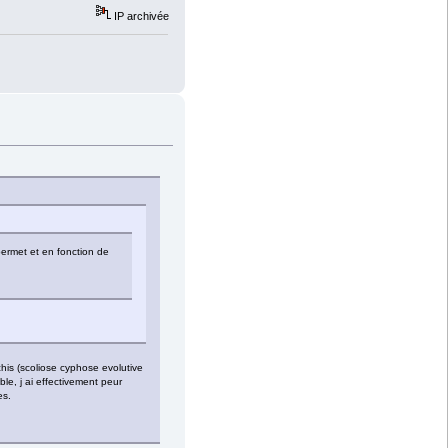
IP archivée
permet et en fonction de
chis (scoliose cyphose evolutive
ble, j ai effectivement peur
es.