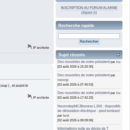
INSCRIPTION AU FORUM ALARME
cliquez ici
Recherche rapide
IP archivée
Sujet récents
Des nouvelles de notre président
par
Isa
[03 août 2026 à 15:20:30]
Des nouvelles de notre président
par
misterjp
[03 août 2026 à 07:45:53]
oup ) , et avant le
Des nouvelles de notre président
par
Isa
IP archivée
[02 août 2026 à 17:42:25]
NeurostepMC/Bioness L300 : dispositifs
de stimulation électrique - pied tombant
par
farid
[02 août 2026 à 08:09:06]
Informations suite au décès de T