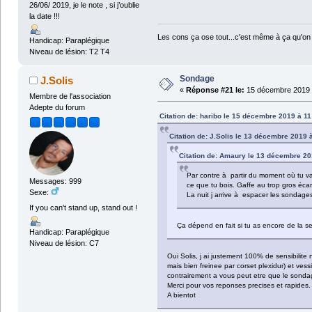
26/06/ 2019, je le note , si j’oublie
la date !!!
Les cons ça ose tout...c'est même à ça qu'on 
Handicap: Paraplégique
Niveau de lésion: T2 T4
Sondage
J.Solis
«
Réponse #21 le:
15 décembre 2019 
Membre de l'association
Adepte du forum
Citation de: haribo le 15 décembre 2019 à 11
Citation de: J.Solis le 13 décembre 2019 
Citation de: Amaury le 13 décembre 20
Par contre à partir du moment où tu vas
Messages: 999
ce que tu bois. Gaffe au trop gros écart
Sexe:
La nuit j arrive à espacer les sondage
If you can't stand up, stand out !
Ça dépend en fait si tu as encore de la sen
Handicap: Paraplégique
Niveau de lésion: C7
Oui Solis, j ai justement 100% de sensibilite
mais bien freinee par corset plexidur) et vessi
contrairement a vous peut etre que le sondage
Merci pour vos reponses precises et rapides.
A bientot