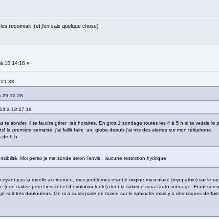
les reconnait (et j'en sais quelque chose)
à 15:14:16 »
:21:33
à 20:13:28
19 à 18:27:18
 te sonder il te faudra gérer tes horaires. En gros 1 sondage toutes les 4 à 5 h si ta vessie le 
s! la première semaine j'ai faillit faire un globe.depuis j'ai mis des alertes sur mon téléphone.
s de 6 h
sibilité. Moi perso je me sonde selon l’envie , aucune restriction hydrique.
 n eyant pas la moelle accidentee, mes problemes etant d origine musculaire (myopathie) sur le ra
e (non traitee pour l instant et d evolution lente) dont la solution sera l auto sondage. Etant sensi
 soit tres douloureux. On m a aussi parle de toxine sur le sphincter mais y a des risques de fuit