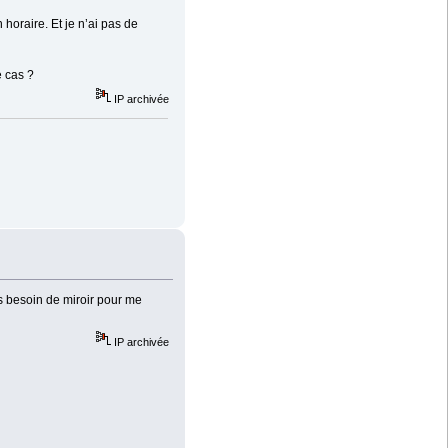
horaire. Et je n’ai pas de
e cas ?
IP archivée
as besoin de miroir pour me
IP archivée