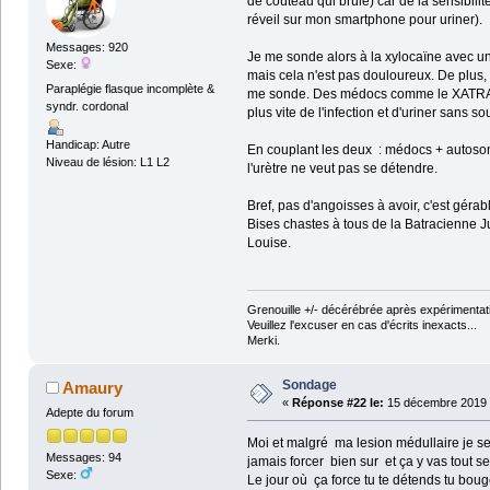
de coûteau qui brûle) car de la sensibilit
réveil sur mon smartphone pour uriner).
Messages: 920
Je me sonde alors à la xylocaïne avec une
Sexe:
mais cela n'est pas douloureux. De plus, 
Paraplégie flasque incomplète &
me sonde. Des médocs comme le XATRAL lim
syndr. cordonal
plus vite de l'infection et d'uriner sans so
Handicap: Autre
En couplant les deux : médocs + autosonda
Niveau de lésion: L1 L2
l'urètre ne veut pas se détendre.
Bref, pas d'angoisses à avoir, c'est gérab
Bises chastes à tous de la Batracienne 
Louise.
Grenouille +/- décérébrée après expérimentati
Veuillez l'excuser en cas d'écrits inexacts...
Merki.
Sondage
Amaury
«
Réponse #22 le:
15 décembre 2019 
Adepte du forum
Moi et malgré ma lesion médullaire je s
Messages: 94
jamais forcer bien sur et ça y vas tout se
Sexe:
Le jour où ça force tu te détends tu boug