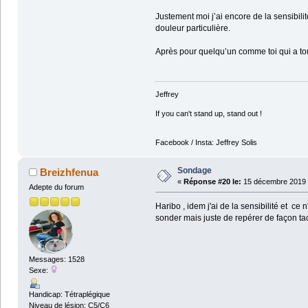
Justement moi j’ai encore de la sensibili
douleur particulière.
Après pour quelqu’un comme toi qui a tout
Jeffrey
If you can't stand up, stand out !
Facebook / Insta: Jeffrey Solis
Sondage
Breizhfenua
«
Réponse #20 le:
15 décembre 2019 
Adepte du forum
Haribo , idem j'ai de la sensibilité et c
sonder mais juste de repérer de façon tac
Messages: 1528
Sexe:
Handicap: Tétraplégique
Niveau de lésion: C5/C6