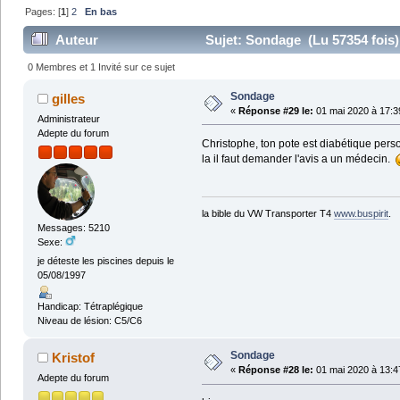
Pages: [
1
]
2
En bas
Auteur
Sujet: Sondage (Lu 57354 fois)
0 Membres et 1 Invité sur ce sujet
Sondage
gilles
«
Réponse #29 le:
01 mai 2020 à 17:3
Administrateur
Adepte du forum
Christophe, ton pote est diabétique person
la il faut demander l'avis a un médecin.
la bible du VW Transporter T4
www.buspirit
.
Messages: 5210
Sexe:
je déteste les piscines depuis le
05/08/1997
Handicap: Tétraplégique
Niveau de lésion: C5/C6
Sondage
Kristof
«
Réponse #28 le:
01 mai 2020 à 13:4
Adepte du forum