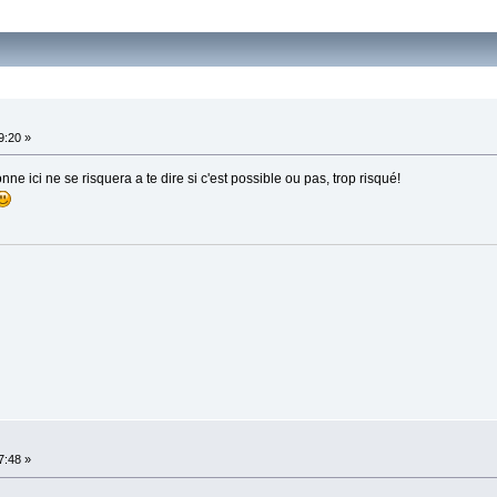
9:20 »
ne ici ne se risquera a te dire si c'est possible ou pas, trop risqué!
7:48 »