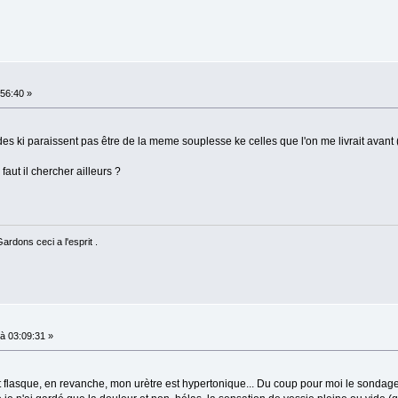
56:40 »
des ki paraissent pas être de la meme souplesse ke celles que l'on me livrait avant 
faut il chercher ailleurs ?
rdons ceci a l'esprit .
à 03:09:31 »
 flasque, en revanche, mon urètre est hypertonique... Du coup pour moi le sondag