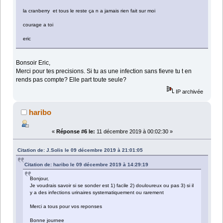
la cranberry et tous le reste ça n a jamais rien fait sur moi
courage a toi
eric
Bonsoir Eric,
Merci pour tes precisions. Si tu as une infection sans fievre tu t en
rends pas compte? Elle part toute seule?
IP archivée
haribo
«
Réponse #6 le:
11 décembre 2019 à 00:02:30 »
Citation de: J.Solis le 09 décembre 2019 à 21:01:05
Citation de: haribo le 09 décembre 2019 à 14:29:19
Bonjour,
Je voudrais savoir si se sonder est 1) facile 2) douloureux ou pas 3) si il
y a des infections urinaires systematiquement ou rarement
Merci a tous pour vos reponses
Bonne journee