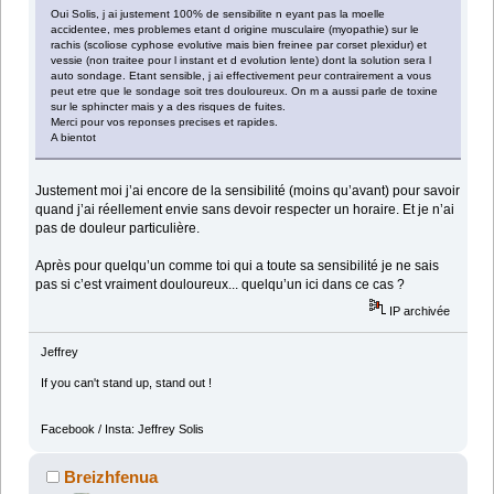
Oui Solis, j ai justement 100% de sensibilite n eyant pas la moelle
accidentee, mes problemes etant d origine musculaire (myopathie) sur le
rachis (scoliose cyphose evolutive mais bien freinee par corset plexidur) et
vessie (non traitee pour l instant et d evolution lente) dont la solution sera l
auto sondage. Etant sensible, j ai effectivement peur contrairement a vous
peut etre que le sondage soit tres douloureux. On m a aussi parle de toxine
sur le sphincter mais y a des risques de fuites.
Merci pour vos reponses precises et rapides.
A bientot
Justement moi j’ai encore de la sensibilité (moins qu’avant) pour savoir
quand j’ai réellement envie sans devoir respecter un horaire. Et je n’ai
pas de douleur particulière.
Après pour quelqu’un comme toi qui a toute sa sensibilité je ne sais
pas si c’est vraiment douloureux... quelqu’un ici dans ce cas ?
IP archivée
Jeffrey
If you can't stand up, stand out !
Facebook / Insta: Jeffrey Solis
Breizhfenua