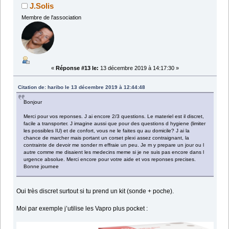
J.Solis
Membre de l'association
«
Réponse #13 le:
13 décembre 2019 à 14:17:30 »
Citation de: haribo le 13 décembre 2019 à 12:44:48
Bonjour
Merci pour vos reponses. J ai encore 2/3 questions. Le materiel est il discret,
facile a transporter. J imagine aussi que pour des questions d hygiene (limiter
les possibles IU) et de confort, vous ne le faites qu au domicile? J ai la
chance de marcher mais portant un corset plexi assez contraignant, la
contrainte de devoir me sonder m effraie un peu. Je m y prepare un jour ou l
autre comme me disaient les medecins meme si je ne suis pas encore dans l
urgence absolue. Merci encore pour votre aide et vos reponses precises.
Bonne journee
Oui très discret surtout si tu prend un kit (sonde + poche).
Moi par exemple j’utilise les Vapro plus pocket :