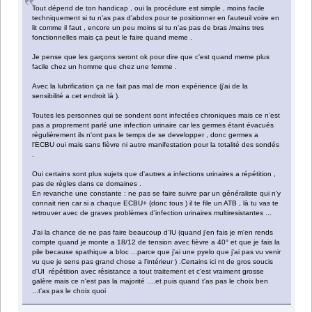
Tout dépend de ton handicap , oui la procédure est simple , moins facile
techniquement si tu n'as pas d'abdos pour te positionner en fauteuil voire en
lit comme il faut , encore un peu moins si tu n'as pas de bras /mains tres
fonctionnelles mais ça peut le faire quand meme .
Je pense que les garçons seront ok pour dire que c'est quand meme plus
facile chez un homme que chez une femme .
Avec la lubrification ça ne fait pas mal de mon expérience (j'ai de la
sensibilité a cet endroit là ).
Toutes les personnes qui se sondent sont infectées chroniques mais ce n'est
pas a proprement parlé une infection urinaire car les germes étant évacués
régulièrement ils n'ont pas le temps de se developper , donc germes a
l'ECBU oui mais sans fièvre ni autre manifestation pour la totalité des sondés
.
Oui certains sont plus sujets que d'autres a infections urinaires a répétition ,
pas de règles dans ce domaines .
En revanche une constante : ne pas se faire suivre par un généraliste qui n'y
connait rien car si a chaque ECBU+ (donc tous ) il te file un ATB , là tu vas te
retrouver avec de graves problèmes d'infection urinaires multiresistantes ...
J'ai la chance de ne pas faire beaucoup d'IU (quand j'en fais je m'en rends
compte quand je monte a 18/12 de tension avec fièvre a 40° et que je fais la
pile because spathique a bloc ...parce que j'ai une pyelo que j'ai pas vu venir
vu que je sens pas grand chose a l'intérieur ) .Certains ici nt de gros soucis
d'UI répétition avec résistance a tout traitement et c'est vraiment grosse
galère mais ce n'est pas la majorité ....et puis quand t'as pas le choix ben
...t'as pas le choix quoi