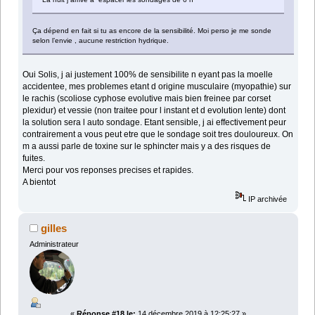
Ça dépend en fait si tu as encore de la sensibilité. Moi perso je me sonde
selon l’envie , aucune restriction hydrique.
Oui Solis, j ai justement 100% de sensibilite n eyant pas la moelle
accidentee, mes problemes etant d origine musculaire (myopathie) sur
le rachis (scoliose cyphose evolutive mais bien freinee par corset
plexidur) et vessie (non traitee pour l instant et d evolution lente) dont
la solution sera l auto sondage. Etant sensible, j ai effectivement peur
contrairement a vous peut etre que le sondage soit tres douloureux. On
m a aussi parle de toxine sur le sphincter mais y a des risques de
fuites.
Merci pour vos reponses precises et rapides.
A bientot
IP archivée
gilles
Administrateur
«
Réponse #18 le:
14 décembre 2019 à 12:25:27 »