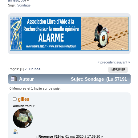
anneso
,
Jo
) »
Sujet:
Sondage
« précédent
suivant »
Pages: [
1
]
2
En bas
IMPRIMER
Auteur
Sujet: Sondage (Lu 57191
fois)
0 Membres et 1 Invité sur ce sujet
gilles
Administrateur
«
Réponse #29 le:
01 mai 2020 à 17:39:20 »