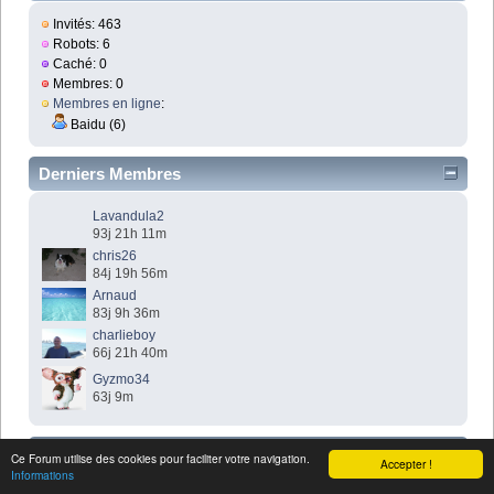
Invités: 463
Robots: 6
Caché: 0
Membres: 0
Membres en ligne
:
Baidu (6)
Derniers Membres
Lavandula2
93j 21h 11m
chris26
84j 19h 56m
Arnaud
83j 9h 36m
charlieboy
66j 21h 40m
Gyzmo34
63j 9m
Top membres
Ce Forum utilise des cookies pour faciliter votre navigation.
Accepter !
Informations