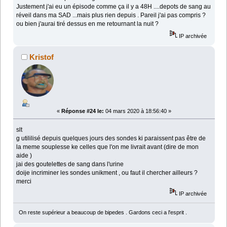
Justement j'ai eu un épisode comme ça il y a 48H ....depots de sang au
réveil dans ma SAD ...mais plus rien depuis . Pareil j'ai pas compris ?
ou bien j'aurai tiré dessus en me retournant la nuit ?
IP archivée
Kristof
«
Réponse #24 le:
04 mars 2020 à 18:56:40 »
slt
g utililisé depuis quelques jours des sondes ki paraissent pas être de
la meme souplesse ke celles que l'on me livrait avant (dire de mon
aide )
jai des goutelettes de sang dans l'urine
doije incriminer les sondes unikment , ou faut il chercher ailleurs ?
merci
IP archivée
On reste supérieur a beaucoup de bipedes . Gardons ceci a l'esprit .