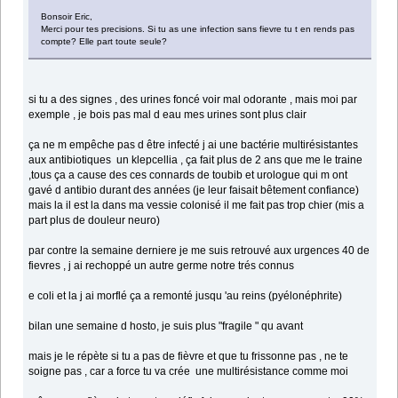
Bonsoir Eric,
Merci pour tes precisions. Si tu as une infection sans fievre tu t en rends pas
compte? Elle part toute seule?
si tu a des signes , des urines foncé voir mal odorante , mais moi par
exemple , je bois pas mal d eau mes urines sont plus clair
ça ne m empêche pas d être infecté j ai une bactérie multirésistantes
aux antibiotiques un klepcellia , ça fait plus de 2 ans que me le traine
,tous ça a cause des ces connards de toubib et urologue qui m ont
gavé d antibio durant des années (je leur faisait bêtement confiance)
mais la il est la dans ma vessie colonisé il me fait pas trop chier (mis a
part plus de douleur neuro)
par contre la semaine derniere je me suis retrouvé aux urgences 40 de
fievres , j ai rechoppé un autre germe notre trés connus
e coli et la j ai morflé ça a remonté jusqu 'au reins (pyélonéphrite)
bilan une semaine d hosto, je suis plus "fragile " qu avant
mais je le répète si tu a pas de fièvre et que tu frissonne pas , ne te
soigne pas , car a force tu va crée une multirésistance comme moi