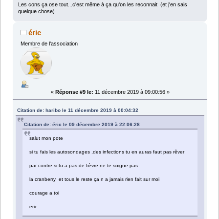
Les cons ça ose tout...c'est même à ça qu'on les reconnait (et j'en sais
quelque chose)
éric
Membre de l'association
«
Réponse #9 le:
11 décembre 2019 à 09:00:56 »
Citation de: haribo le 11 décembre 2019 à 00:04:32
Citation de: éric le 09 décembre 2019 à 22:06:28
salut mon pote
si tu fais les autosondages ,des infections tu en auras faut pas rêver
par contre si tu a pas de fièvre ne te soigne pas
la cranberry et tous le reste ça n a jamais rien fait sur moi
courage a toi
eric