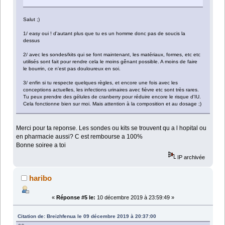
Salut ;)
1/ easy oui ! d'autant plus que tu es un homme donc pas de soucis la
dessus
2/ avec les sondes/kits qui se font maintenant, les matériaux, formes, etc etc
utilisés sont fait pour rendre cela le moins gênant possible. A moins de faire
le bourrin, ce n'est pas douloureux en soi.
3/ enfin si tu respecte quelques règles, et encore une fois avec les
conceptions actuelles, les infections urinaires avec fièvre etc sont très rares.
Tu peux prendre des gélules de cranberry pour réduire encore le risque d'IU.
Cela fonctionne bien sur moi. Mais attention à la composition et au dosage ;)
Merci pour ta reponse. Les sondes ou kits se trouvent qu a l hopital ou
en pharmacie aussi? C est rembourse a 100%
Bonne soiree a toi
IP archivée
haribo
«
Réponse #5 le:
10 décembre 2019 à 23:59:49 »
Citation de: Breizhfenua le 09 décembre 2019 à 20:37:00