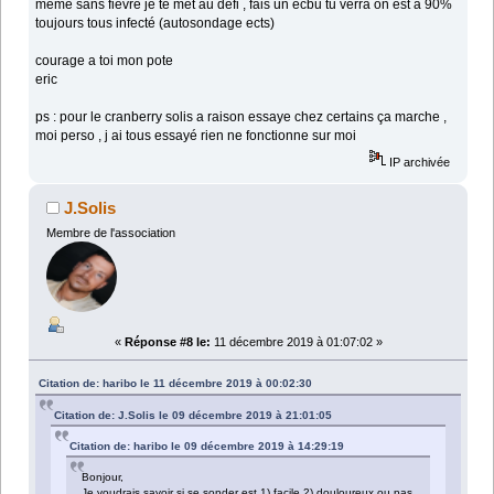
même sans fièvre je te met au défi , fais un ecbu tu verra on est a 90%
toujours tous infecté (autosondage ects)
courage a toi mon pote
eric
ps : pour le cranberry solis a raison essaye chez certains ça marche ,
moi perso , j ai tous essayé rien ne fonctionne sur moi
IP archivée
J.Solis
Membre de l'association
«
Réponse #8 le:
11 décembre 2019 à 01:07:02 »
Citation de: haribo le 11 décembre 2019 à 00:02:30
Citation de: J.Solis le 09 décembre 2019 à 21:01:05
Citation de: haribo le 09 décembre 2019 à 14:29:19
Bonjour,
Je voudrais savoir si se sonder est 1) facile 2) douloureux ou pas