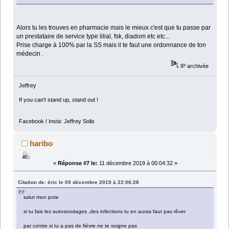
Alors tu les trouves en pharmacie mais le mieux c'est que tu passe par
un prestataire de service type lilial, fsk, diadom etc etc...
Prise charge à 100% par la SS mais il te faut une ordonnance de ton
médecin .
IP archivée
Jeffrey
If you can't stand up, stand out !
Facebook / Insta: Jeffrey Solis
haribo
«
Réponse #7 le:
11 décembre 2019 à 00:04:32 »
Citation de: éric le 09 décembre 2019 à 22:06:28
salut mon pote
si tu fais les autosondages ,des infections tu en auras faut pas rêver
par contre si tu a pas de fièvre ne te soigne pas