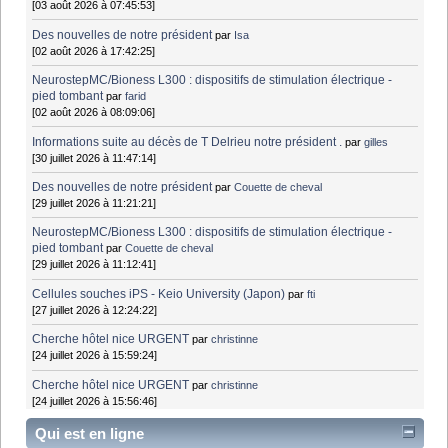
[03 août 2026 à 07:45:53]
Des nouvelles de notre président
par
Isa
[02 août 2026 à 17:42:25]
NeurostepMC/Bioness L300 : dispositifs de stimulation électrique -
pied tombant
par
farid
[02 août 2026 à 08:09:06]
Informations suite au décès de T Delrieu notre président .
par
gilles
[30 juillet 2026 à 11:47:14]
Des nouvelles de notre président
par
Couette de cheval
[29 juillet 2026 à 11:21:21]
NeurostepMC/Bioness L300 : dispositifs de stimulation électrique -
pied tombant
par
Couette de cheval
[29 juillet 2026 à 11:12:41]
Cellules souches iPS - Keio University (Japon)
par
fti
[27 juillet 2026 à 12:24:22]
Cherche hôtel nice URGENT
par
christinne
[24 juillet 2026 à 15:59:24]
Cherche hôtel nice URGENT
par
christinne
[24 juillet 2026 à 15:56:46]
Qui est en ligne