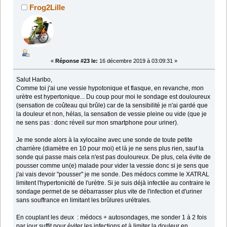
Frog2Lille
«
Réponse #23 le:
16 décembre 2019 à 03:09:31 »
Salut Haribo,
Comme toi j'ai une vessie hypotonique et flasque, en revanche, mon
urètre est hypertonique... Du coup pour moi le sondage est douloureux
(sensation de coûteau qui brûle) car de la sensibilité je n'ai gardé que
la douleur et non, hélas, la sensation de vessie pleine ou vide (que je
ne sens pas : donc réveil sur mon smartphone pour uriner).
Je me sonde alors à la xylocaïne avec une sonde de toute petite
charrière (diamètre en 10 pour moi) et là je ne sens plus rien, sauf la
sonde qui passe mais cela n'est pas douloureux. De plus, cela évite de
pousser comme un(e) malade pour vider la vessie donc si je sens que
j'ai vais devoir "pousser" je me sonde. Des médocs comme le XATRAL
limitent l'hypertonicité de l'urètre. Si je suis déjà infectée au contraire le
sondage permet de se débarrasser plus vite de l'infection et d'uriner
sans souffrance en limitant les brûlures urétrales.
En couplant les deux : médocs + autosondages, me sonder 1 à 2 fois
par jour suffit pour éviter les infections et à limiter la douleur en