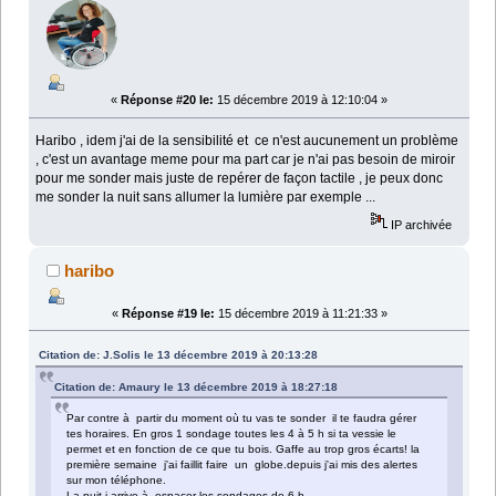
«
Réponse #20 le:
15 décembre 2019 à 12:10:04 »
Haribo , idem j'ai de la sensibilité et ce n'est aucunement un problème
, c'est un avantage meme pour ma part car je n'ai pas besoin de miroir
pour me sonder mais juste de repérer de façon tactile , je peux donc
me sonder la nuit sans allumer la lumière par exemple ...
IP archivée
haribo
«
Réponse #19 le:
15 décembre 2019 à 11:21:33 »
Citation de: J.Solis le 13 décembre 2019 à 20:13:28
Citation de: Amaury le 13 décembre 2019 à 18:27:18
Par contre à partir du moment où tu vas te sonder il te faudra gérer
tes horaires. En gros 1 sondage toutes les 4 à 5 h si ta vessie le
permet et en fonction de ce que tu bois. Gaffe au trop gros écarts! la
première semaine j'ai faillit faire un globe.depuis j'ai mis des alertes
sur mon téléphone.
La nuit j arrive à espacer les sondages de 6 h