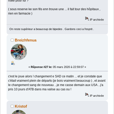
riské pour lui ?
( sous reserve ke son fils enn trouve une ... il fait tour des hôpitaux ,
rien en farmacie )
IP archivée
On reste supérieur a beaucoup de bipedes . Gardons ceci a l'esprit .
Breizhfenua
«
Réponse #27 le:
05 mars 2020 à 22:59:07 »
c'est le joue alors ! changement e SAD ce matin ... et je constate que
c'était vraiment plein de départs (je bois vraiment beaucoup ) , et avant
le changement sang de nouveau ...je me casse demain aux USA ...j'a
pris 10 jours d'ATB dans ma valise au cas ou !
IP archivée
Kristof