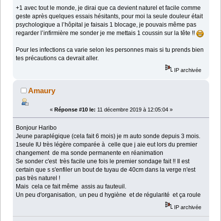
+1 avec tout le monde, je dirai que ca devient naturel et facile comme
geste après quelques essais hésitants, pour moi la seule douleur était
psychologique a l’hôpital je faisais 1 blocage, je pouvais même pas
regarder l’infirmière me sonder je me mettais 1 coussin sur la tête !!
Pour les infections ca varie selon les personnes mais si tu prends bien
tes précautions ca devrait aller.
IP archivée
Amaury
«
Réponse #10 le:
11 décembre 2019 à 12:05:04 »
Bonjour Haribo
Jeune paraplégique (cela fait 6 mois) je m auto sonde depuis 3 mois.
1seule IU très légère comparée à celle que j aie eut lors du premier
changement de ma sonde permanente en réanimation
Se sonder c'est très facile une fois le premier sondage fait !! Il est
certain que s s'enfiler un bout de tuyau de 40cm dans la verge n'est
pas très naturel !
Mais cela ce fait même assis au fauteuil.
Un peu d'organisation, un peu d hygiène et de régularité et ça roule
IP archivée