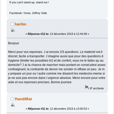
If you can't stand up, stand out !
Facebook / Insta: Jeffrey Solis
haribo
«
Réponse #12 le:
13 décembre 2019 à 12:44:48 »
Bonjour
Merci pour vos reponses. J ai encore 2/3 questions. Le materiel est il
discret, facile a transporter. J imagine aussi que pour des questions d
hygiene (limiter les possibles IU) et de confort, vous ne le faites qu au
domicile? J ai la chance de marcher mais portant un corset plexi assez
contraignant, la contrainte de devoir me sonder m effraie un peu. Je m
y prepare un jour ou l autre comme me disaient les medecins meme si
je ne suis pas encore dans l urgence absolue. Merci encore pour votre
aide et vos reponses precises. Bonne journee
IP archivée
HandiMat
«
Réponse #11 le:
12 décembre 2019 à 13:00:53 »