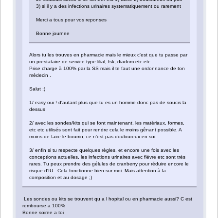
3) si il y a des infections urinaires systematiquement ou rarement
Merci a tous pour vos reponses
Bonne journee
Alors tu les trouves en pharmacie mais le mieux c'est que tu passe par
un prestataire de service type lilial, fsk, diadom etc etc...
Prise charge à 100% par la SS mais il te faut une ordonnance de ton
médecin .
Salut ;)
1/ easy oui ! d'autant plus que tu es un homme donc pas de soucis la
dessus
2/ avec les sondes/kits qui se font maintenant, les matériaux, formes,
etc etc utilisés sont fait pour rendre cela le moins gênant possible. A
moins de faire le bourrin, ce n'est pas douloureux en soi.
3/ enfin si tu respecte quelques règles, et encore une fois avec les
conceptions actuelles, les infections urinaires avec fièvre etc sont très
rares. Tu peux prendre des gélules de cranberry pour réduire encore le
risque d'IU. Cela fonctionne bien sur moi. Mais attention à la
composition et au dosage ;)
Les sondes ou kits se trouvent qu a l hopital ou en pharmacie aussi? C est
rembourse a 100%
Bonne soiree a toi