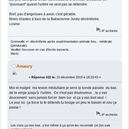
"poussant" quand l'urètre ne veut pas se détendre.
Bref, pas d'angoisses à avoir, c'est gérable.
Bises chastes à tous de la Batracienne Junky décérébrée.
Louise.
IP archivée
Grenouille +/- décérébrée après expérimentation animale heu... médicale
(péridurale).
Veuillez l'excuser en cas d'écrits inexacts...
Merki.
Amaury
«
Réponse #22 le:
15 décembre 2019 à 18:20:43 »
Moi et malgré ma lesion médullaire je sens la sonde passée du bas
de la verge jusqu'à l'urètre. Ce n'est pas douloureux , tu y vas
doucement sans jamais forcer bien sur et ça y vas tout seul !
Le jour où ça force tu te détends tu bouge un peu le bassin et zou ça
passe !
IP archivée
Les cons ça ose tout...c'est même à ça qu'on les reconnait (et j'en sais