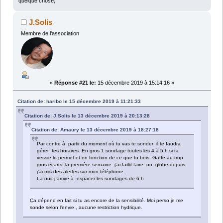
quelque chose)
J.Solis
Membre de l'association
«
Réponse #21 le:
15 décembre 2019 à 15:14:16 »
Citation de: haribo le 15 décembre 2019 à 11:21:33
Citation de: J.Solis le 13 décembre 2019 à 20:13:28
Citation de: Amaury le 13 décembre 2019 à 18:27:18
Par contre à partir du moment où tu vas te sonder il te faudra
gérer tes horaires. En gros 1 sondage toutes les 4 à 5 h si ta
vessie le permet et en fonction de ce que tu bois. Gaffe au trop
gros écarts! la première semaine j'ai faillit faire un globe.depuis
j'ai mis des alertes sur mon téléphone.
La nuit j arrive à espacer les sondages de 6 h
Ça dépend en fait si tu as encore de la sensibilité. Moi perso je me
sonde selon l’envie , aucune restriction hydrique.