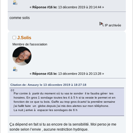
«
Réponse #16 le:
13 décembre 2019 à 20:14:44 »
comme solis
IP archivée
J.Solis
Membre de l'association
«
Réponse #15 le:
13 décembre 2019 à 20:13:28 »
Citation de: Amaury le 13 décembre 2019 à 18:27:18
Par contre à partir du moment où tu vas te sonder il te faudra gérer tes
horaires. En gros 1 sondage toutes les 4 à 5 h si ta vessie le permet et en
fonction de ce que tu bois. Gaffe au trop gros écarts! la première semaine
j'ai faillit faire un globe.depuis j'ai mis des alertes sur mon téléphone.
La nuit j arrive à espacer les sondages de 6 h
Ça dépend en fait si tu as encore de la sensibilité. Moi perso je me
sonde selon l’envie , aucune restriction hydrique.