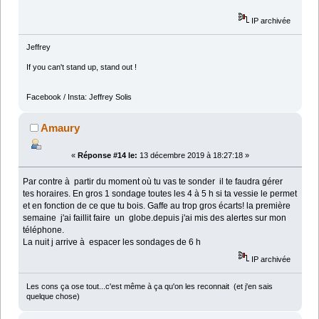
IP archivée
Jeffrey
If you can't stand up, stand out !
Facebook / Insta: Jeffrey Solis
Amaury
«
Réponse #14 le:
13 décembre 2019 à 18:27:18 »
Par contre à partir du moment où tu vas te sonder il te faudra gérer
tes horaires. En gros 1 sondage toutes les 4 à 5 h si ta vessie le permet
et en fonction de ce que tu bois. Gaffe au trop gros écarts! la première
semaine j'ai faillit faire un globe.depuis j'ai mis des alertes sur mon
téléphone.
La nuit j arrive à espacer les sondages de 6 h
IP archivée
Les cons ça ose tout...c'est même à ça qu'on les reconnait (et j'en sais
quelque chose)