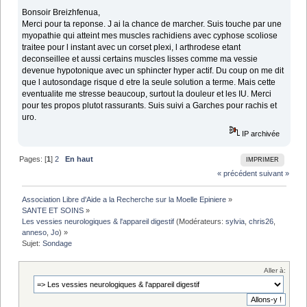
Bonsoir Breizhfenua,
Merci pour ta reponse. J ai la chance de marcher. Suis touche par une
myopathie qui atteint mes muscles rachidiens avec cyphose scoliose
traitee pour l instant avec un corset plexi, l arthrodese etant
deconseillee et aussi certains muscles lisses comme ma vessie
devenue hypotonique avec un sphincter hyper actif. Du coup on me dit
que l autosondage risque d etre la seule solution a terme. Mais cette
eventualite me stresse beaucoup, surtout la douleur et les IU. Merci
pour tes propos plutot rassurants. Suis suivi a Garches pour rachis et
uro.
IP archivée
Pages: [
1
]
2
En haut
IMPRIMER
« précédent
suivant »
Association Libre d'Aide a la Recherche sur la Moelle Epiniere
»
SANTE ET SOINS
»
Les vessies neurologiques & l'appareil digestif
(Modérateurs:
sylvia
,
chris26
,
anneso
,
Jo
) »
Sujet:
Sondage
Aller à: