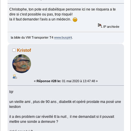
Christophe, ton pote est diabétique personne ici ne se risquera a te
dire si c'est possible ou pas, trop risqué!
la il faut demander l'avis a un médecin.
IP archivée
la bible du VW Transporter T4
www.buspirit
.
Kristof
«
Réponse #28 le:
01 mai 2020 à 13:47:48 »
bjr
un vieille ami , plus de 90 ans , diabetik et opéré prostate ma posé une
kestion
il a des problem car réveillé tt la nuit , il me demandait si il pouvait
mettre une sonde a demeure ?