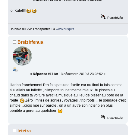
lol Katell!!
IP archivée
la bible du VW Transporter T4
www.buspirit
.
Breizhfenua
«
Réponse #17 le:
13 décembre 2019 à 23:28:52 »
Haribo franchement t'en fais pas une fixette car au final tu fais comme
si u allais au toilette , n'importe tout et meme mieux : tu pisses au
chaud dans ta voiture avec la musique au lieu de pisser au bord de la
route
Zéro limites de sorties , voyages , trip roots ... le sondage c'est
simple ...crois moi sur parole , on a un autre sphincter bien plus
pénible a gérer au quotidien
IP archivée
letetra