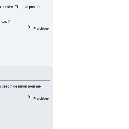
horaire. Et je n’ai pas de
e cas ?
IP archivée
as besoin de miroir pour me
IP archivée