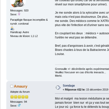
de coûteau qui brûle) car de la sensibilit
réveil sur mon smartphone pour uriner).
Messages: 920
Je me sonde alors à la xylocaïne avec une
Sexe:
mais cela n'est pas douloureux. De plus, 
Paraplégie flasque incomplète &
me sonde. Des médocs comme le XATRAL lim
syndr. cordonal
plus vite de l'infection et d'uriner sans so
Handicap: Autre
En couplant les deux : médocs + autosonda
Niveau de lésion: L1 L2
l'urètre ne veut pas se détendre.
Bref, pas d'angoisses à avoir, c'est gérab
Bises chastes à tous de la Batracienne 
Louise.
Grenouille +/- décérébrée après expérimentati
Veuillez l'excuser en cas d'écrits inexacts...
Merki.
Sondage
Amaury
«
Réponse #22 le:
15 décembre 2019 
Adepte du forum
Moi et malgré ma lesion médullaire je s
Messages: 94
jamais forcer bien sur et ça y vas tout se
Sexe:
Le jour où ça force tu te détends tu boug