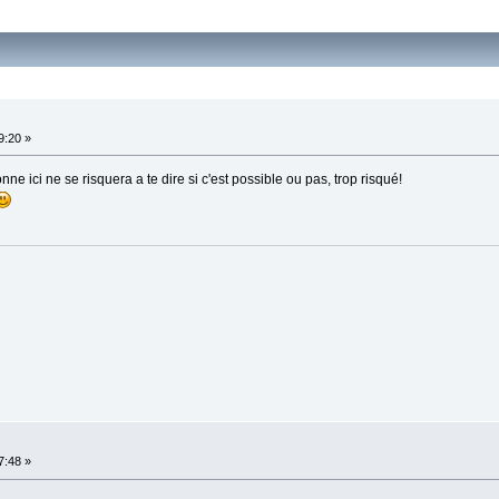
9:20 »
ne ici ne se risquera a te dire si c'est possible ou pas, trop risqué!
7:48 »