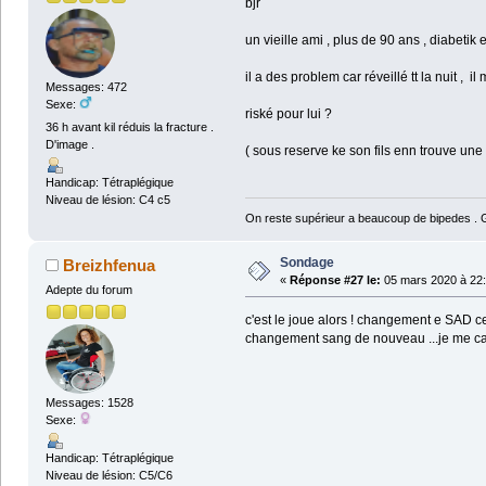
bjr
un vieille ami , plus de 90 ans , diabeti
il a des problem car réveillé tt la nuit ,
Messages: 472
Sexe:
riské pour lui ?
36 h avant kil réduis la fracture .
D'image .
( sous reserve ke son fils enn trouve une ..
Handicap: Tétraplégique
Niveau de lésion: C4 c5
On reste supérieur a beaucoup de bipedes . Ga
Sondage
Breizhfenua
«
Réponse #27 le:
05 mars 2020 à 22:
Adepte du forum
c'est le joue alors ! changement e SAD ce 
changement sang de nouveau ...je me cas
Messages: 1528
Sexe:
Handicap: Tétraplégique
Niveau de lésion: C5/C6