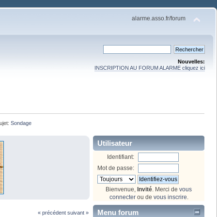
alarme.asso.fr/forum
Nouvelles:
INSCRIPTION AU FORUM ALARME cliquez ici
ujet:
Sondage
Utilisateur
Identifiant:
Mot de passe:
Bienvenue,
Invité
. Merci de
vous
connecter
ou de
vous inscrire
.
Menu forum
« précédent
suivant »