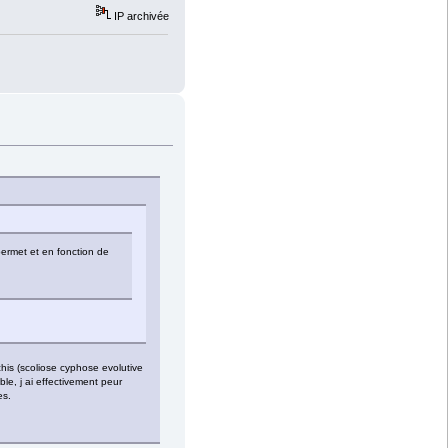
IP archivée
permet et en fonction de
chis (scoliose cyphose evolutive
ble, j ai effectivement peur
es.