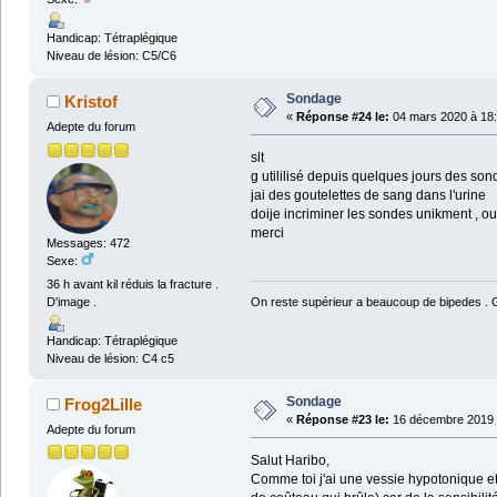
Handicap: Tétraplégique
Niveau de lésion: C5/C6
Sondage
Kristof
«
Réponse #24 le:
04 mars 2020 à 18:
Adepte du forum
slt
g utililisé depuis quelques jours des son
jai des goutelettes de sang dans l'urine
doije incriminer les sondes unikment , ou 
merci
Messages: 472
Sexe:
36 h avant kil réduis la fracture .
On reste supérieur a beaucoup de bipedes . Ga
D'image .
Handicap: Tétraplégique
Niveau de lésion: C4 c5
Sondage
Frog2Lille
«
Réponse #23 le:
16 décembre 2019 
Adepte du forum
Salut Haribo,
Comme toi j'ai une vessie hypotonique et