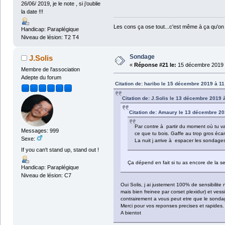
26/06/ 2019, je le note , si j’oublie
la date !!!
Les cons ça ose tout...c'est même à ça qu'on 
Handicap: Paraplégique
Niveau de lésion: T2 T4
Sondage
J.Solis
«
Réponse #21 le:
15 décembre 2019 
Membre de l'association
Adepte du forum
Citation de: haribo le 15 décembre 2019 à 11
Citation de: J.Solis le 13 décembre 2019 
Citation de: Amaury le 13 décembre 20
Par contre à partir du moment où tu vas
Messages: 999
ce que tu bois. Gaffe au trop gros écart
Sexe:
La nuit j arrive à espacer les sondage
If you can't stand up, stand out !
Ça dépend en fait si tu as encore de la sen
Handicap: Paraplégique
Niveau de lésion: C7
Oui Solis, j ai justement 100% de sensibilite
mais bien freinee par corset plexidur) et vessi
contrairement a vous peut etre que le sondage
Merci pour vos reponses precises et rapides.
A bientot