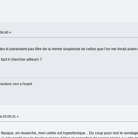
56:40 »
des ki paraissent pas être de la meme souplesse ke celles que l'on me livrait avant 
faut il chercher ailleurs ?
rdons ceci a l'esprit .
à 03:09:31 »
 flasque, en revanche, mon urètre est hypertonique... Du coup pour moi le sondag