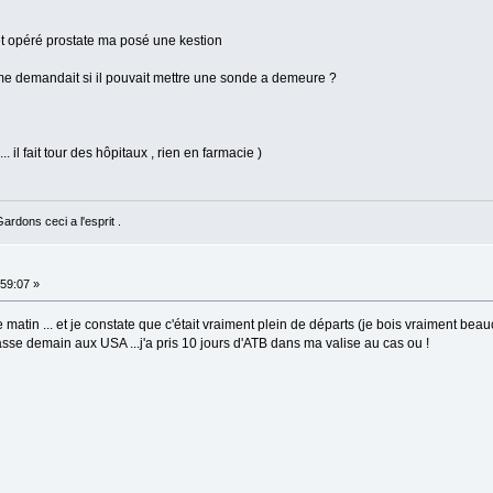
k et opéré prostate ma posé une kestion
 il me demandait si il pouvait mettre une sonde a demeure ?
. il fait tour des hôpitaux , rien en farmacie )
rdons ceci a l'esprit .
59:07 »
matin ... et je constate que c'était vraiment plein de départs (je bois vraiment beauc
se demain aux USA ...j'a pris 10 jours d'ATB dans ma valise au cas ou !