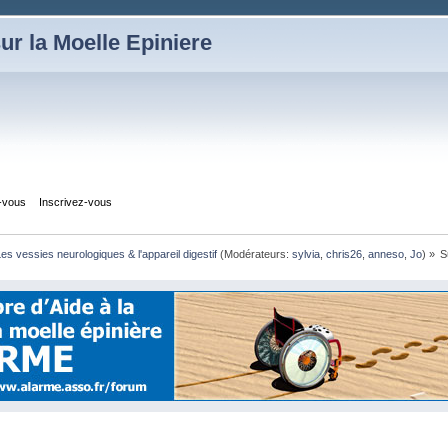
ur la Moelle Epiniere
z-vous
Inscrivez-vous
es vessies neurologiques & l'appareil digestif
(Modérateurs:
sylvia
,
chris26
,
anneso
,
Jo
) »
S