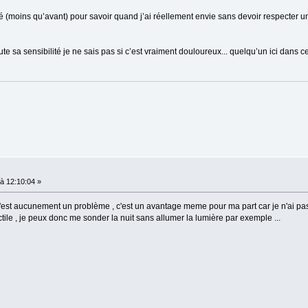
té (moins qu’avant) pour savoir quand j’ai réellement envie sans devoir respecter un 
e sa sensibilité je ne sais pas si c’est vraiment douloureux... quelqu’un ici dans c
à 12:10:04 »
e n'est aucunement un problème , c'est un avantage meme pour ma part car je n'ai p
tile , je peux donc me sonder la nuit sans allumer la lumière par exemple ...