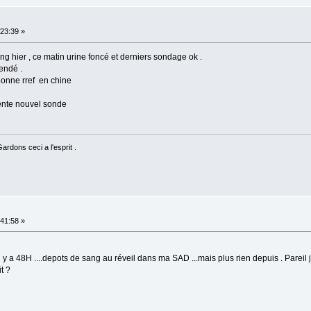
23:39 »
g hier , ce matin urine foncé et derniers sondage ok .
endé .
onne rref en chine
rente nouvel sonde
rdons ceci a l'esprit .
41:58 »
y a 48H ....depots de sang au réveil dans ma SAD ...mais plus rien depuis . Pareil 
t ?