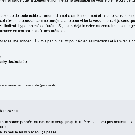
é je n'ai gardé que la douleur et non, hélas, la sensation de vessie pleine ou vide (
 sonde de toute petite charrière (diamètre en 10 pour moi) et là je ne sens plus ri
cela évite de pousser comme un(e) malade pour vider la vessie donc si je sens que 
itent l'hypertonicité de l'urètre. Si je suis déjà infectée au contraire le sondag
uffrance en limitant les brûlures urétrales.
ges, me sonder 1 à 2 fois par jour suffit pour éviter les infections et à limiter la
le.
Junky décérébrée.
on animale heu... médicale (péridurale).
à 18:20:43 »
ens la sonde passée du bas de la verge jusqu'à l'urètre. Ce n'est pas douloureux
ul !
e un peu le bassin et zou ça passe !