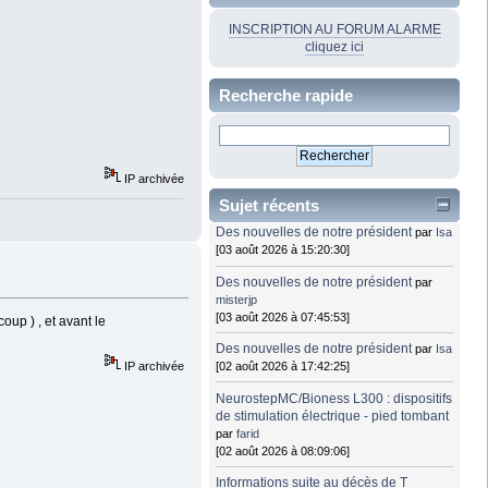
INSCRIPTION AU FORUM ALARME
cliquez ici
Recherche rapide
IP archivée
Sujet récents
Des nouvelles de notre président
par
Isa
[03 août 2026 à 15:20:30]
Des nouvelles de notre président
par
misterjp
[03 août 2026 à 07:45:53]
oup ) , et avant le
Des nouvelles de notre président
par
Isa
IP archivée
[02 août 2026 à 17:42:25]
NeurostepMC/Bioness L300 : dispositifs
de stimulation électrique - pied tombant
par
farid
[02 août 2026 à 08:09:06]
Informations suite au décès de T