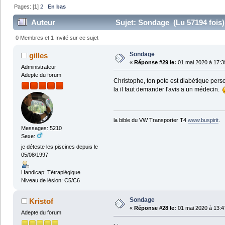
Pages: [
1
]
2
En bas
Auteur
Sujet: Sondage (Lu 57194 fois)
0 Membres et 1 Invité sur ce sujet
Sondage
gilles
«
Réponse #29 le:
01 mai 2020 à 17:3
Administrateur
Adepte du forum
Christophe, ton pote est diabétique person
la il faut demander l'avis a un médecin.
la bible du VW Transporter T4
www.buspirit
.
Messages: 5210
Sexe:
je déteste les piscines depuis le
05/08/1997
Handicap: Tétraplégique
Niveau de lésion: C5/C6
Sondage
Kristof
«
Réponse #28 le:
01 mai 2020 à 13:4
Adepte du forum