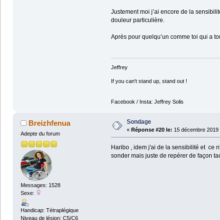
Justement moi j’ai encore de la sensibili
douleur particulière.
Après pour quelqu’un comme toi qui a tout
Jeffrey
If you can't stand up, stand out !
Facebook / Insta: Jeffrey Solis
Sondage
Breizhfenua
«
Réponse #20 le:
15 décembre 2019 
Adepte du forum
Haribo , idem j'ai de la sensibilité et c
sonder mais juste de repérer de façon tac
Messages: 1528
Sexe:
Handicap: Tétraplégique
Niveau de lésion: C5/C6