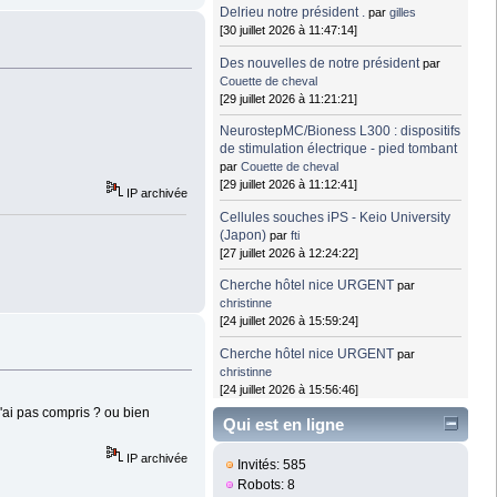
Delrieu notre président .
par
gilles
[30 juillet 2026 à 11:47:14]
Des nouvelles de notre président
par
Couette de cheval
[29 juillet 2026 à 11:21:21]
NeurostepMC/Bioness L300 : dispositifs
de stimulation électrique - pied tombant
par
Couette de cheval
[29 juillet 2026 à 11:12:41]
IP archivée
Cellules souches iPS - Keio University
(Japon)
par
fti
[27 juillet 2026 à 12:24:22]
Cherche hôtel nice URGENT
par
christinne
[24 juillet 2026 à 15:59:24]
Cherche hôtel nice URGENT
par
christinne
[24 juillet 2026 à 15:56:46]
j'ai pas compris ? ou bien
Qui est en ligne
IP archivée
Invités: 585
Robots: 8