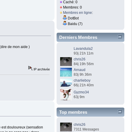
Caché: 0
Membres: 0
Membres en ligne
:
DotBot
Baidu (7)
Derniers Membres
(dire de mon aide )
Lavandula2
93j 21h 11m
chris26
84j 19h 56m
IP archivée
Arnaud
83j 9h 36m
charlieboy
66j 21h 40m
Gyzmo34
63j 9m
Top membres
chris26
e est douloureux (sensation
7311 Messages