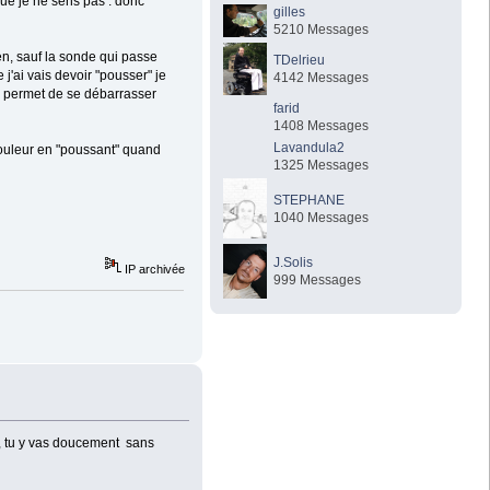
que je ne sens pas : donc
gilles
5210 Messages
en, sauf la sonde qui passe
TDelrieu
j'ai vais devoir "pousser" je
4142 Messages
e permet de se débarrasser
farid
1408 Messages
Lavandula2
 douleur en "poussant" quand
1325 Messages
STEPHANE
1040 Messages
J.Solis
IP archivée
999 Messages
 , tu y vas doucement sans