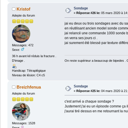
Sondage
Kristof
«
Réponse #26 le:
05 mars 2020 à 14:
Adepte du forum
jai eu deux ou trois sondages avec du san
en réutilisant ancien model sonde comm
jai relancé une commande 1000 sonde b
on verra ses jours ci .
jai surement été blessé par texture diffé
Messages: 472
Sexe:
36 h avant kil réduis la fracture .
On reste supérieur a beaucoup de bipedes . Ga
D'image .
Handicap: Tétraplégique
Niveau de lésion: C4 c5
Sondage
Breizhfenua
«
Réponse #25 le:
04 mars 2020 à 21:
Adepte du forum
c'est arrivé a chaque sondage ?
Justement j'ai eu un épisode comme ça il 
j'aurai tiré dessus en me retournant la nui
Messages: 1528
Sexe: