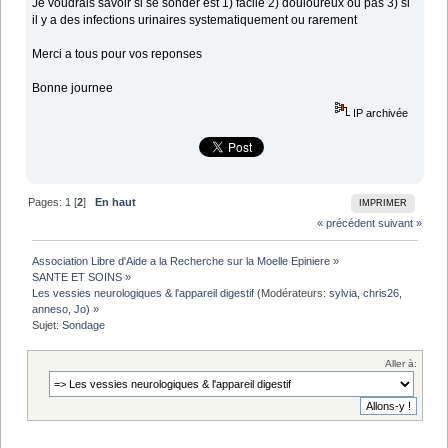
Je voudrais savoir si se sonder est 1) facile 2) douloureux ou pas 3) si
il y a des infections urinaires systematiquement ou rarement
Merci a tous pour vos reponses
Bonne journee
IP archivée
Pages:
1
[
2
]
En haut
IMPRIMER
« précédent
suivant »
Association Libre d'Aide a la Recherche sur la Moelle Epiniere
»
SANTE ET SOINS
»
Les vessies neurologiques & l'appareil digestif
(Modérateurs:
sylvia
,
chris26
,
anneso
,
Jo
) »
Sujet:
Sondage
Aller à: