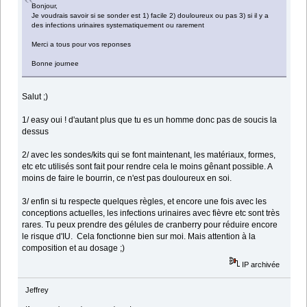
Bonjour,
Je voudrais savoir si se sonder est 1) facile 2) douloureux ou pas 3) si il y a
des infections urinaires systematiquement ou rarement
Merci a tous pour vos reponses
Bonne journee
Salut ;)
1/ easy oui ! d'autant plus que tu es un homme donc pas de soucis la
dessus
2/ avec les sondes/kits qui se font maintenant, les matériaux, formes,
etc etc utilisés sont fait pour rendre cela le moins gênant possible. A
moins de faire le bourrin, ce n'est pas douloureux en soi.
3/ enfin si tu respecte quelques règles, et encore une fois avec les
conceptions actuelles, les infections urinaires avec fièvre etc sont très
rares. Tu peux prendre des gélules de cranberry pour réduire encore
le risque d'IU. Cela fonctionne bien sur moi. Mais attention à la
composition et au dosage ;)
IP archivée
Jeffrey