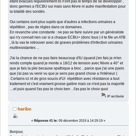
étant évacués régulièrement ils n'ont pas le temps de se developper ,
donc germes a l'ECBU oui mais sans fièvre ni autre manifestation pour
la totalité des sondés .
Oui certains sont plus sujets que d'autres a infections urinaires a
répétition , pas de règles dans ce domaines .
En revanche une constante : ne pas se faire suivre par un généraliste
qui n'y connait rien car si a chaque ECBU+ (donc tous ) il te file un ATB
, là tu vas te retrouver avec de graves problèmes d'infection urinaires
multiresistantes ...
J'ai la chance de ne pas faire beaucoup d'IU (quand j'en fais je m'en
rends compte quand je monte a 18/12 de tension avec fièvre a 40° et
que je fais la pile because spathique a bloc ...parce que j'ai une pyelo
que j'ai pas vu venir vu que je sens pas grand chose a l'intérieur )
.Certains ici nt de gros soucis d'UI répétition avec résistance a tout
traitement et c'est vraiment grosse galère mais ce n'est pas la majorité
....et puis quand t'as pas le choix ben ...t'as pas le choix quoi
IP archivée
haribo
«
Réponse #1 le:
09 décembre 2019 à 14:29:19 »
Bonjour,