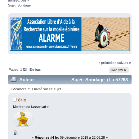
anneso
,
Jo
) »
Sujet:
Sondage
« précédent
suivant »
Pages:
1
[
2
]
En bas
IMPRIMER
Auteur
Sujet: Sondage (Lu 57293
fois)
0 Membres et 1 Invité sur ce sujet
éric
Membre de l'association
«
Réponse #4 le:
09 décembre 2019 à 22:06:28 »