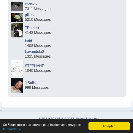
chris26
7311 Messages
gilles
5210 Messages
TDelrieu
4142 Messages
farid
1408 Messages
Lavandula2
1325 Messages
STEPHANE
1040 Messages
J.Solis
999 Messages
SMF 2.0.19
|
SMF © 2017
,
Simple Machines
Simple Audio Video Embedder
Ce Forum utilise des cookies pour faciliter votre navigation.
Accepter !
SimplePortal 2.3.7 © 2008-2026, SimplePortal
Informations
Sitemap
XHTML
Flux RSS
WAP2