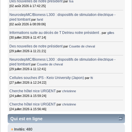
Des nouvelles de notre président
par
Isa
[02 août 2026 à 17:42:25]
NeurostepMC/Bioness L300 : dispositifs de stimulation électrique -
pied tombant
par
farid
[02 août 2026 à 08:09:06]
Informations suite au décès de T Delrieu notre président .
par
gilles
[30 juillet 2026 à 11:47:14]
Des nouvelles de notre président
par
Couette de cheval
[29 juillet 2026 à 11:21:21]
NeurostepMC/Bioness L300 : dispositifs de stimulation électrique -
pied tombant
par
Couette de cheval
[29 juillet 2026 à 11:12:41]
Cellules souches iPS - Keio University (Japon)
par
fti
[27 juillet 2026 à 12:24:22]
Cherche hôtel nice URGENT
par
christinne
[24 juillet 2026 à 15:59:24]
Cherche hôtel nice URGENT
par
christinne
[24 juillet 2026 à 15:56:46]
Qui est en ligne
Invités: 480