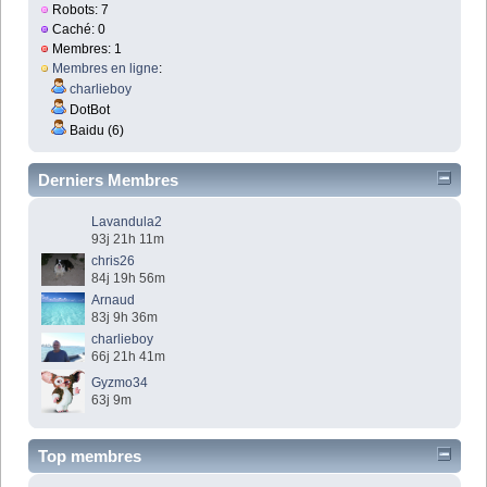
Robots: 7
Caché: 0
Membres: 1
Membres en ligne
:
charlieboy
DotBot
Baidu (6)
Derniers Membres
Lavandula2
93j 21h 11m
chris26
84j 19h 56m
Arnaud
83j 9h 36m
charlieboy
66j 21h 41m
Gyzmo34
63j 9m
Top membres