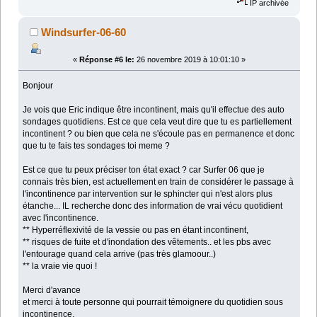
IP archivée
Windsurfer-06-60
«
Réponse #6 le:
26 novembre 2019 à 10:01:10 »
Bonjour
Je vois que Eric indique être incontinent, mais qu'il effectue des auto
sondages quotidiens. Est ce que cela veut dire que tu es partiellement
incontinent ? ou bien que cela ne s'écoule pas en permanence et donc
que tu te fais tes sondages toi meme ?
Est ce que tu peux préciser ton état exact ? car Surfer 06 que je
connais très bien, est actuellement en train de considérer le passage à
l'incontinence par intervention sur le sphincter qui n'est alors plus
étanche... IL recherche donc des information de vrai vécu quotidient
avec l'incontinence.
** Hyperréflexivité de la vessie ou pas en étant incontinent,
** risques de fuite et d'inondation des vêtements.. et les pbs avec
l'entourage quand cela arrive (pas très glamoour..)
** la vraie vie quoi !
Merci d'avance
et merci à toute personne qui pourrait témoignere du quotidien sous
incontinence.