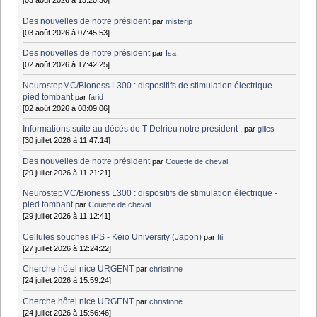
[03 août 2026 à 15:20:30]
Des nouvelles de notre président
par
misterjp
[03 août 2026 à 07:45:53]
Des nouvelles de notre président
par
Isa
[02 août 2026 à 17:42:25]
NeurostepMC/Bioness L300 : dispositifs de stimulation électrique -
pied tombant
par
farid
[02 août 2026 à 08:09:06]
Informations suite au décès de T Delrieu notre président .
par
gilles
[30 juillet 2026 à 11:47:14]
Des nouvelles de notre président
par
Couette de cheval
[29 juillet 2026 à 11:21:21]
NeurostepMC/Bioness L300 : dispositifs de stimulation électrique -
pied tombant
par
Couette de cheval
[29 juillet 2026 à 11:12:41]
Cellules souches iPS - Keio University (Japon)
par
fti
[27 juillet 2026 à 12:24:22]
Cherche hôtel nice URGENT
par
christinne
[24 juillet 2026 à 15:59:24]
Cherche hôtel nice URGENT
par
christinne
[24 juillet 2026 à 15:56:46]