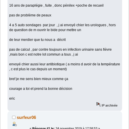
16 ans de paraplégie , fuite , donc pénilex +poche de recueil
pas de problème de peaux
4 a 5 auto sondages par jour , j ai envoyé chier les urologues , hors
de question de m ouvrir le bide pour mettre un
de leur merdier que tu nous a décrit
pas de calcul , par contre toujours en infection urinaire sans fièvre
,mais bon c est notre lot commun a tous , j ai
envoyé chier aussi leur antibiotique ( a moins d avoir de la température
, c est plus le cas depuis un moment)
bref je me sens bien mieux comme ça
courage a toi et prend la bonne décision
eric
IP archivée
surfeur06
«
Réponse #1 le:
24 novembre 2019 à 17:58:53 »