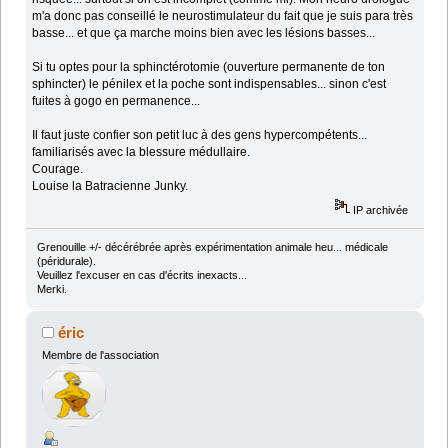
m'a donc pas conseillé le neurostimulateur du fait que je suis para très
basse... et que ça marche moins bien avec les lésions basses...
Si tu optes pour la sphinctérotomie (ouverture permanente de ton
sphincter) le pénilex et la poche sont indispensables... sinon c'est
fuites à gogo en permanence...
Il faut juste confier son petit luc à des gens hypercompétents...
familiarisés avec la blessure médullaire.
Courage.
Louise la Batracienne Junky.
IP archivée
Grenouille +/- décérébrée après expérimentation animale heu... médicale
(péridurale).
Veuillez l'excuser en cas d'écrits inexacts...
Merki.
éric
Membre de l'association