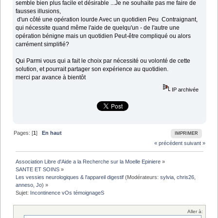
semble bien plus facile et désirable ...Je ne souhaite pas me faire de
fausses illusions,
d'un côté une opération lourde Avec un quotidien Peu Contraignant,
qui nécessite quand même l'aide de quelqu'un - de l'autre une
opération bénigne mais un quotidien Peut-être compliqué ou alors
carrément simplifié?
Qui Parmi vous qui a fait le choix par nécessité ou volonté de cette
solution, et pourrait partager son expérience au quotidien.
merci par avance à bientôt
IP archivée
Pages: [
1
]
En haut
IMPRIMER
« précédent
suivant »
Association Libre d'Aide a la Recherche sur la Moelle Epiniere
»
SANTE ET SOINS
»
Les vessies neurologiques & l'appareil digestif
(Modérateurs:
sylvia
,
chris26
,
anneso
,
Jo
) »
Sujet:
Incontinence vOs témoignageS
Aller à: