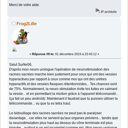
Merci de votre aide.
IP archivée
Frog2Lille
«
Réponse #9 le:
01 décembre 2019 à 23:43:12 »
Salut Surfer06,
D'après mon neuro urologue l'opération de neurostimulation des
racines sacrées marche bien justement pour ceux qui ont des vessies
hyperactives par rapport à ceux comme moi qui ont des urètres
hyperactifs et des vessies flasques rétentionnistes... Tes chances sont
de 75%. Normalement, la neuro stimulation évite les fuites en calmant
la vessie... et en permettant la miction grâce à l'appareil télécomandé...
(ça fait un peu androïd). Maintenant il faudrait que tu puisses utiliser la
télécommande... vu que tu es tetra haut.
Le bidouillage des racines sacrées ne peut pas te paralyser
davantage... car elles ne servent qu'aux organes pelviens... tandis que
la neurostimulation plus haut au dessus du cône terminale est plus
risquée... surtout si on est incomplet (comme mi). Mon neuro urologue