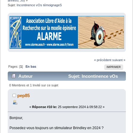
anneso
,
Jo
) »
Sujet:
Incontinence vOs témoignageS
« précédent
suivant »
Pages: [
1
]
En bas
IMPRIMER
Auteur
Sujet: Incontinence vOs
témoignageS (Lu 18826 fois)
0 Membres et 1 Invité sur ce sujet
pep85
«
Réponse #10 le:
25 septembre 2024 à 09:58:22 »
Bonjour,
Possedez-vous toujours un stimulateur Brindley en 2024 ?