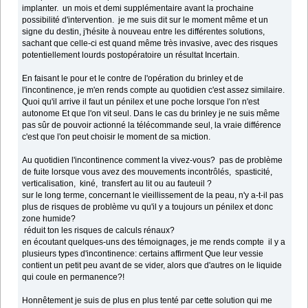
implanter. un mois et demi supplémentaire avant la prochaine
possibilité d'intervention. je me suis dit sur le moment même et un
signe du destin, j'hésite à nouveau entre les différentes solutions,
sachant que celle-ci est quand même très invasive, avec des risques
potentiellement lourds postopératoire un résultat Incertain.
En faisant le pour et le contre de l'opération du brinley et de
l'incontinence, je m'en rends compte au quotidien c'est assez similaire.
Quoi qu'il arrive il faut un pénilex et une poche lorsque l'on n'est
autonome Et que l'on vit seul. Dans le cas du brinley je ne suis même
pas sûr de pouvoir actionné la télécommande seul, la vraie différence
c'est que l'on peut choisir le moment de sa miction.
Au quotidien l'incontinence comment la vivez-vous? pas de problème
de fuite lorsque vous avez des mouvements incontrôlés, spasticité,
verticalisation, kiné, transfert au lit ou au fauteuil ?
sur le long terme, concernant le vieillissement de la peau, n'y a-t-il pas
plus de risques de problème vu qu'il y a toujours un pénilex et donc
zone humide?
réduit ton les risques de calculs rénaux?
en écoutant quelques-uns des témoignages, je me rends compte il y a
plusieurs types d'incontinence: certains affirment Que leur vessie
contient un petit peu avant de se vider, alors que d'autres on le liquide
qui coule en permanence?!
Honnêtement je suis de plus en plus tenté par cette solution qui me