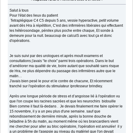
Salut à tous
Pour l'état des lieux du patient
Tetraplégique C4 C5 depuis 5 ans, vessie hyperactive, petit volume
avant dès Hra à répétition, C'est des infirmières libérales qui effectuent
les hétérosondage, pénilex plus poche entre chaque, Et sonde à
demeure pour la nuit. beaucoup de calculS avec tout ça et donc
d'opérations.
Je suis suivi par des urologues et après moult examens et
consultations j'avais “le choix” parmi trois opérations. Dans le but
d’améliorer ma qualité de vie, boire autant que souhaité sans risque
de Hra, ne plus dépendre du passage des infirmières autre que le
matin…
J'avais bien pesé le pour et le contre de chacune, Et récemment
tranché sur l'opération du stimulateur /professeur brindley.
Après une longue période de stress et d’angoisse lié à l'opération vu
que l'on coupe les racines sacrées et que les neurochirs bidouille
Bien comme il faut là-dedans . Je devais finalement me faire opérer le
15 novembre, il y a un peu plus d'une semaine. sauf que
rebondissement de dernière minute, après la bonne douche de
bétadine à 5h du matin, au moment même où les brancardiers vient
me chercher pour aller au bloc opératoire, l'opération est annulée! il y
a un problème de l'asepsie au niveau du matériel que l'on devait