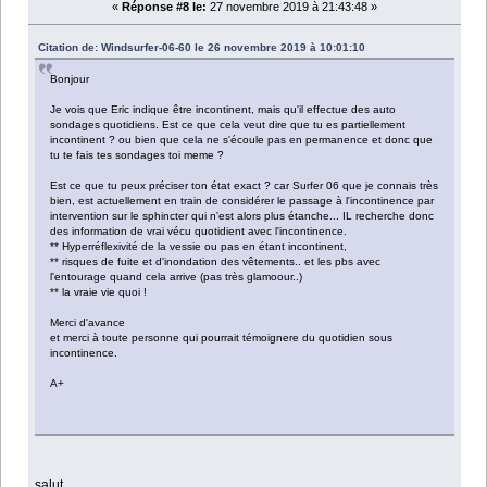
«
Réponse #8 le:
27 novembre 2019 à 21:43:48 »
Citation de: Windsurfer-06-60 le 26 novembre 2019 à 10:01:10
Bonjour
Je vois que Eric indique être incontinent, mais qu'il effectue des auto
sondages quotidiens. Est ce que cela veut dire que tu es partiellement
incontinent ? ou bien que cela ne s'écoule pas en permanence et donc que
tu te fais tes sondages toi meme ?
Est ce que tu peux préciser ton état exact ? car Surfer 06 que je connais très
bien, est actuellement en train de considérer le passage à l'incontinence par
intervention sur le sphincter qui n'est alors plus étanche... IL recherche donc
des information de vrai vécu quotidient avec l'incontinence.
** Hyperréflexivité de la vessie ou pas en étant incontinent,
** risques de fuite et d'inondation des vêtements.. et les pbs avec
l'entourage quand cela arrive (pas très glamoour..)
** la vraie vie quoi !
Merci d'avance
et merci à toute personne qui pourrait témoignere du quotidien sous
incontinence.
A+
salut