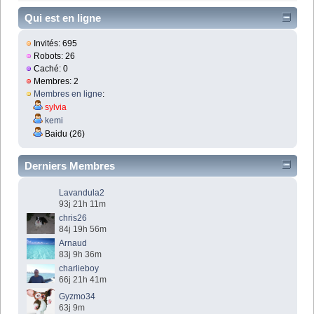
Qui est en ligne
Invités: 695
Robots: 26
Caché: 0
Membres: 2
Membres en ligne
:
sylvia
kemi
Baidu (26)
Derniers Membres
Lavandula2
93j 21h 11m
chris26
84j 19h 56m
Arnaud
83j 9h 36m
charlieboy
66j 21h 41m
Gyzmo34
63j 9m