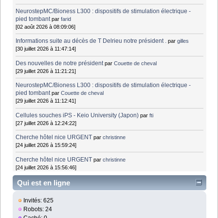
NeurostepMC/Bioness L300 : dispositifs de stimulation électrique -
pied tombant
par
farid
[02 août 2026 à 08:09:06]
Informations suite au décès de T Delrieu notre président .
par
gilles
[30 juillet 2026 à 11:47:14]
Des nouvelles de notre président
par
Couette de cheval
[29 juillet 2026 à 11:21:21]
NeurostepMC/Bioness L300 : dispositifs de stimulation électrique -
pied tombant
par
Couette de cheval
[29 juillet 2026 à 11:12:41]
Cellules souches iPS - Keio University (Japon)
par
fti
[27 juillet 2026 à 12:24:22]
Cherche hôtel nice URGENT
par
christinne
[24 juillet 2026 à 15:59:24]
Cherche hôtel nice URGENT
par
christinne
[24 juillet 2026 à 15:56:46]
Qui est en ligne
Invités: 625
Robots: 24