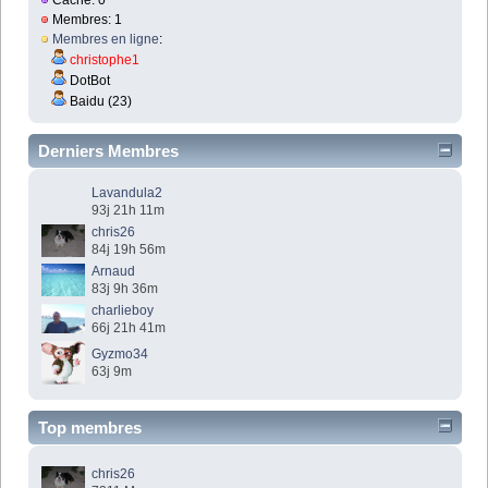
Caché: 0
Membres: 1
Membres en ligne
:
christophe1
DotBot
Baidu (23)
Derniers Membres
Lavandula2
93j 21h 11m
chris26
84j 19h 56m
Arnaud
83j 9h 36m
charlieboy
66j 21h 41m
Gyzmo34
63j 9m
Top membres
chris26