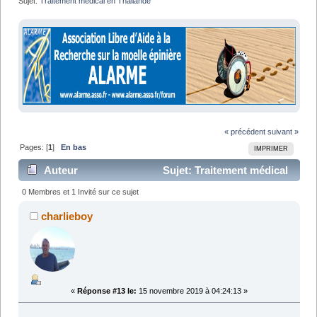
Sujet:
Traitement médical en Thailande 
« précédent
suivant »
Pages: [
1
]
En bas
IMPRIMER
Auteur
Sujet: Traitement médical
en Thailande (Lu 18502 fois)
0 Membres et 1 Invité sur ce sujet
charlieboy
«
Réponse #13 le:
15 novembre 2019 à 04:24:13 »