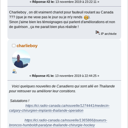
«
Réponse #2 le:
13 novembre 2019 à 23:22:11 »
Charlieboy , on dit vraiment chariot pour fauteuil roulant au Canada
??? (que je me vexe pas le jour ou je m'y rends
).
Sinon j'aime bien les témoignages qui parlent d'améliorations et non
de guérison , ça me parait bien plus réaliste !
IP archivée
charlieboy
«
Réponse #1 le:
13 novembre 2019 à 22:44:25 »
Voici quelques nouvelles de Canadiens qui sont allé en Thailande
pour retrouver ou améliorer leur consitions.
Salutations !
https://ici.radio-canada.ca/nouvelle/1274441/medecin-
calgary-chirurgien-implants-thailande-operation
https://ici.radio-canada.ca/nouvelle/1365866/joueurs-
broncos-humboldt-paralyse-thailande-chirurgie-hockey