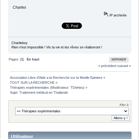
Charles
IP archivée
Charlieboy
Rien n'est Impossible ! Vis ta vie et tes rêves se réaliseront !
Pages: [
1
]
En haut
IMPRIMER
« précédent
suivant »
Association Libre d'Aide a la Recherche sur la Moelle Epiniere
»
TOUT SUR LA RECHERCHE
»
Thérapies expérimentales
(Modérateur:
TDelrieu
) »
Sujet:
Traitement médical en Thailande 
Aller à:
Utilisateur