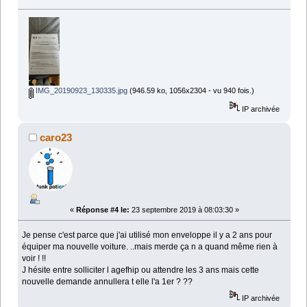
IMG_20190923_130335.jpg
(946.59 ko, 1056x2304 - vu 940 fois.)
IP archivée
caro23
«
Réponse #4 le:
23 septembre 2019 à 08:03:30 »
Je pense c'est parce que j'ai utilisé mon enveloppe il y a 2 ans pour
équiper ma nouvelle voiture. ..mais merde ça n a quand même rien à
voir ! !!
J hésite entre solliciter l agefhip ou attendre les 3 ans mais cette
nouvelle demande annullera t elle l'a 1er ? ??
IP archivée