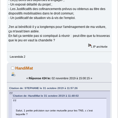
- Le(s) devis des dépenses à engager ;
- Un exposé détaillé du projet ;
- Les Justificatifs des cofinancements prévus ou obtenus au titre des
dispositifs mobilisables dans le droit commun;
- Un justificatif de situation vis-à-vis de l'emploi.
J'en ai bénéficié il y a longtemps pour l'aménagement de ma voiture,
ça m'avait bien aidée.
En fait ça semble pas si compliqué à réunir : peut-être que tu trouveras
que le jeu en vaut la chandelle ?
IP archivée
Lavandula 2
HandiMat
«
Réponse #24 le:
02 novembre 2019 à 15:00:15 »
Citation de: STEPHANE le 31 octobre 2019 à 11:57:26
Citation de: HandiMat le 31 octobre 2019 à 11:48:02
Salut, 1 petite précision sur cette mutuelle pour les TNS, c c'est
laquelle ?