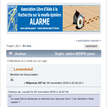
« précédent
suivant »
Pages: [
1
]
2
En bas
IMPRIMER
Auteur
Sujet: aides MDPH pour
nouveau FR (Lu 25380 fois)
0 Membres et 1 Invité sur ce sujet
Lavandula2
Membre de l'association
«
Réponse #27 le:
04 novembre 2019 à 15:16:10 »
Citation de: caro23 le 03 novembre 2019 à 14:47:33
tu avais fait ta demande et attendu leur réponse donc ? de mémoire c'était
rapide ?