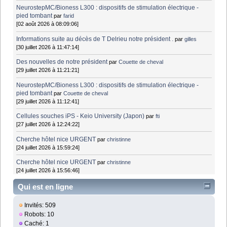
NeurostepMC/Bioness L300 : dispositifs de stimulation électrique -
pied tombant
par
farid
[02 août 2026 à 08:09:06]
Informations suite au décès de T Delrieu notre président .
par
gilles
[30 juillet 2026 à 11:47:14]
Des nouvelles de notre président
par
Couette de cheval
[29 juillet 2026 à 11:21:21]
NeurostepMC/Bioness L300 : dispositifs de stimulation électrique -
pied tombant
par
Couette de cheval
[29 juillet 2026 à 11:12:41]
Cellules souches iPS - Keio University (Japon)
par
fti
[27 juillet 2026 à 12:24:22]
Cherche hôtel nice URGENT
par
christinne
[24 juillet 2026 à 15:59:24]
Cherche hôtel nice URGENT
par
christinne
[24 juillet 2026 à 15:56:46]
Qui est en ligne
Invités: 509
Robots: 10
Caché: 1