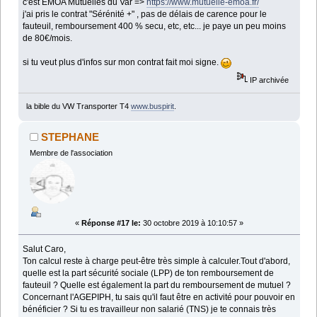
c'est EMOA Mutuelles du Var =>
https://www.mutuelle-emoa.fr/
j'ai pris le contrat "Sérénité +" , pas de délais de carence pour le
fauteuil, remboursement 400 % secu, etc, etc... je paye un peu moins
de 80€/mois.
si tu veut plus d'infos sur mon contrat fait moi signe.
IP archivée
la bible du VW Transporter T4
www.buspirit
.
STEPHANE
Membre de l'association
«
Réponse #17 le:
30 octobre 2019 à 10:10:57 »
Salut Caro,
Ton calcul reste à charge peut-être très simple à calculer.Tout d'abord,
quelle est la part sécurité sociale (LPP) de ton remboursement de
fauteuil ? Quelle est également la part du remboursement de mutuel ?
Concernant l'AGEPIPH, tu sais qu'il faut être en activité pour pouvoir en
bénéficier ? Si tu es travailleur non salarié (TNS) je te connais très