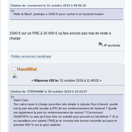
Citation de: coxwenart le 31 octobre 2019 à 09:56:18
Hello la Macif participe a 1500 € pour l achat d un fauteuil roulant
1500 € sur un FRE à 35 000 € ca fais encore pas mal de reste à
charge
IP archivée
Petites annonces handicape
HandiMat
«
Réponse #20 le:
31 octobre 2019 à 11:48:02 »
Citation de: STEPHANE le 30 octobre 2019 à 10:10:57
Salut Caro,
Ton calcul reste à charge peut-être très simple à calculer.Tout d'abord, quelle
est la part sécurité sociale (LPP) de ton remboursement de fauteuil ? Quelle
est également la part du remboursement de mutuel ? Concernant
l'AGEPIPH, tu sais qu'il faut être en activité pour pouvoir en bénéficier ? Si tu
es travailleur non salarié (TNS) je te connais très bonne mutuelle qui peut te
prendre 650 % sur le gros matériel