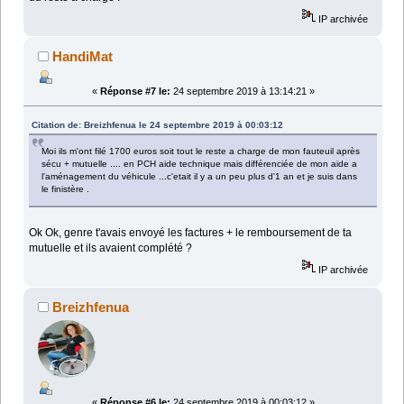
IP archivée
HandiMat
«
Réponse #7 le:
24 septembre 2019 à 13:14:21 »
Citation de: Breizhfenua le 24 septembre 2019 à 00:03:12
Moi ils m'ont filé 1700 euros soit tout le reste a charge de mon fauteuil après
sécu + mutuelle .... en PCH aide technique mais différenciée de mon aide a
l'aménagement du véhicule ...c'etait il y a un peu plus d'1 an et je suis dans
le finistère .
Ok Ok, genre t'avais envoyé les factures + le remboursement de ta
mutuelle et ils avaient complété ?
IP archivée
Breizhfenua
«
Réponse #6 le:
24 septembre 2019 à 00:03:12 »