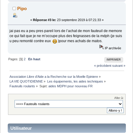
Pipo
«
Réponse #3 le:
23 septembre 2019 à 07:21:33 »
jai pas eu a peu pres pareil lors de l’achat de mon fauteuil de memore
ce qui fait que je ne m’occupe plus des feignasses de la mdph (je suis
u peu remonté contre eux
)pour mes achats de matos.
IP archivée
Pages: [
1
]
2
En haut
IMPRIMER
« précédent
suivant »
Association Libre d'Aide a la Recherche sur la Moelle Epiniere
»
LA VIE QUOTIDIENNE
»
Les équipements, les aides techniques
»
Fauteuils roulants
»
Sujet:
aides MDPH pour nouveau FR
Aller à:
Utilisateur