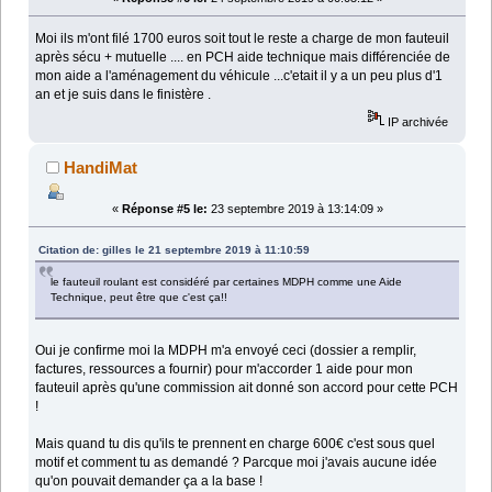
Moi ils m'ont filé 1700 euros soit tout le reste a charge de mon fauteuil
après sécu + mutuelle .... en PCH aide technique mais différenciée de
mon aide a l'aménagement du véhicule ...c'etait il y a un peu plus d'1
an et je suis dans le finistère .
IP archivée
HandiMat
«
Réponse #5 le:
23 septembre 2019 à 13:14:09 »
Citation de: gilles le 21 septembre 2019 à 11:10:59
le fauteuil roulant est considéré par certaines MDPH comme une Aide
Technique, peut être que c'est ça!!
Oui je confirme moi la MDPH m'a envoyé ceci (dossier a remplir,
factures, ressources a fournir) pour m'accorder 1 aide pour mon
fauteuil après qu'une commission ait donné son accord pour cette PCH
!
Mais quand tu dis qu'ils te prennent en charge 600€ c'est sous quel
motif et comment tu as demandé ? Parcque moi j'avais aucune idée
qu'on pouvait demander ça a la base !