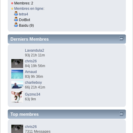
Membres: 2
Membres en ligne
:
tetra4
DotBot
Baidu (9)
Derniers Membres
Lavandula2
93j 21h 11m
chris26
84j 19h 56m
Arnaud
83j 9h 36m
charlieboy
66j 21h 41m
Gyzmo34
63j 9m
Top membres
chris26
7311 Messages