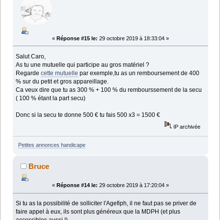
«
Réponse #15 le:
29 octobre 2019 à 18:33:04 »
Salut Caro,
As tu une mutuelle qui participe au gros matériel ?
Regarde
cette mutuelle
par exemple,tu as un remboursement de 400
% sur du petit et gros appareillage.
Ca veux dire que tu as 300 % + 100 % du rembourssement de la secu
( 100 % étant la part secu)
Donc si la secu te donne 500 € tu fais 500 x3 = 1500 €
IP archivée
Petites annonces handicape
Bruce
«
Réponse #14 le:
29 octobre 2019 à 17:20:04 »
Si tu as la possibilité de solliciter l'Agefiph, il ne faut pas se priver de
faire appel à eux, ils sont plus généreux que la MDPH (et plus