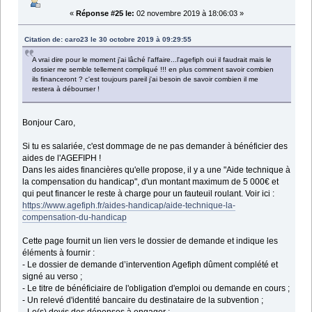
«
Réponse #25 le:
02 novembre 2019 à 18:06:03 »
Citation de: caro23 le 30 octobre 2019 à 09:29:55
A vrai dire pour le moment j'ai lâché l'affaire...l'agefiph oui il faudrait mais le
dossier me semble tellement compliqué !!! en plus comment savoir combien
ils financeront ? c'est toujours pareil j'ai besoin de savoir combien il me
restera à débourser !
Bonjour Caro,
Si tu es salariée, c'est dommage de ne pas demander à bénéficier des
aides de l'AGEFIPH !
Dans les aides financières qu'elle propose, il y a une "Aide technique à
la compensation du handicap", d'un montant maximum de 5 000€ et
qui peut financer le reste à charge pour un fauteuil roulant. Voir ici :
https://www.agefiph.fr/aides-handicap/aide-technique-la-
compensation-du-handicap
Cette page fournit un lien vers le dossier de demande et indique les
éléments à fournir :
- Le dossier de demande d’intervention Agefiph dûment complété et
signé au verso ;
- Le titre de bénéficiaire de l'obligation d'emploi ou demande en cours ;
- Un relevé d'identité bancaire du destinataire de la subvention ;