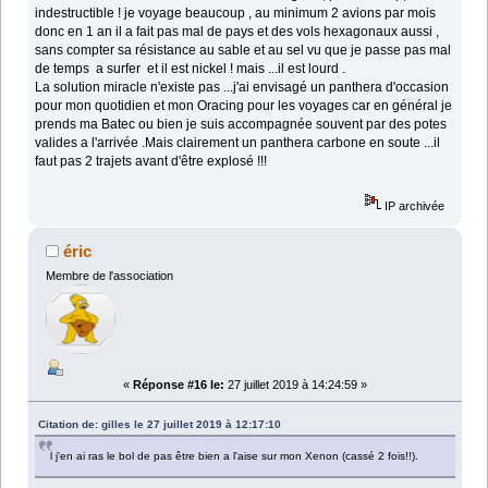
indestructible ! je voyage beaucoup , au minimum 2 avions par mois
donc en 1 an il a fait pas mal de pays et des vols hexagonaux aussi ,
sans compter sa résistance au sable et au sel vu que je passe pas mal
de temps a surfer et il est nickel ! mais ...il est lourd .
La solution miracle n'existe pas ...j'ai envisagé un panthera d'occasion
pour mon quotidien et mon Oracing pour les voyages car en général je
prends ma Batec ou bien je suis accompagnée souvent par des potes
valides a l'arrivée .Mais clairement un panthera carbone en soute ...il
faut pas 2 trajets avant d'être explosé !!!
IP archivée
éric
Membre de l'association
«
Réponse #16 le:
27 juillet 2019 à 14:24:59 »
Citation de: gilles le 27 juillet 2019 à 12:17:10
l j'en ai ras le bol de pas être bien a l'aise sur mon Xenon (cassé 2 fois!!).