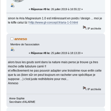
«
Réponse #9 le:
26 juillet 2019 à 16:55:22 »
sinon le Aria Magnesium 1.0 est intéressant en poids / design ... moi je
le kiffe celui là !
http://www.gt-concept.fr/aria-1-0.html
IP archivée
anneso
Membre de l'association
«
Réponse #8 le:
25 juillet 2019 à 18:13:20 »
alors tous les gouts sont dans la nature mais perso je trouve ça tres
moche cette tubulure carré !!
et effectivement ne pas pouvoir adapter une troisième roue enfin celle
que tu as (bien sûr on peut toujours en racheter une spécifique je
suppose ...) c'est juste redhibitoire pour moi...
Anneso
IP archivée
Anne-Sophie
Secrétaire d'ALARME