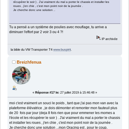
récupérer le soir ) . J'ai vraiment du mal a porter le chassis et installer les
roues , j'en chie , c'est mon point noir de la journée .
Je cherche donc une solution ..
Tu a pensé a un système de poulies avec mouflage, tu arrive a
diminuer l'effort par 2 voir 3 ou 4 ?!
IP archivée
la bible du VW Transporter T4
www.buspirit
.
Breizhfenua
«
Réponse #17 le:
27 juillet 2019 à 15:46:48 »
moi c'est vraiment un souci le poids , tant que j'ai pas mon van avec la
plateforme élévatrice , je dois démonter et remonter mon fauteuil plus
de 20 fois par jour (deja 8 fois rien que pour emmener les momes a
l'école et les récupérer le soir ) . J'ai vraiment du mal a porter le chassis
et installer les roues , j'en chie , c'est mon point noir de la journée .
Je cherche donc une solution ...mon Oracing est , pour le coup,