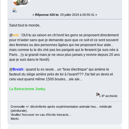
«
Réponse #24 le:
29 juillet 2019 à 00:55:41 »
Salut tout le monde,
@
eric
: OUI tu as raison en ch'nord les gens se proposent directement
pour m'aider sans que je demande quoi que ce soit et ce sont souvent
des femmes ou des personnes âgées qui me proposent leur aide...
mais comme tu le dis ché pas les parigots qui le feraient (je suis née à
Paris... j'y ai grandi mais je ne veux plus jamais y revivre depuis 20 ans
que je suis dans le Nord!).
@
Breizh
: quand tu es seule... un "bras électrique" qui amène le
fauteuil du siège arrière près de toi à l'avant??? J'ai fait un devis et
cela vaut quand même 1500 boules... aïe aïe...
La Batracienne Junky.
IP archivée
Grenouille +/- décérébrée après expérimentation animale heu... médicale
(péridurale).
Veuillez l'excuser en cas d'écrits inexacts...
Merki.