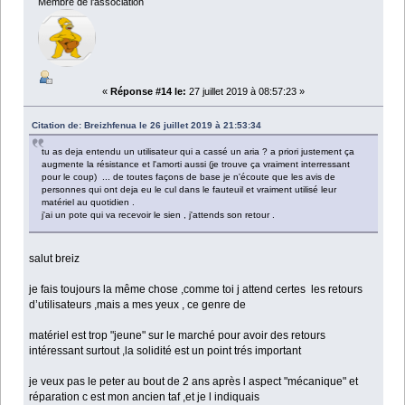
Membre de l'association
«
Réponse #14 le:
27 juillet 2019 à 08:57:23 »
Citation de: Breizhfenua le 26 juillet 2019 à 21:53:34
tu as deja entendu un utilisateur qui a cassé un aria ? a priori justement ça
augmente la résistance et l'amorti aussi (je trouve ça vraiment interressant
pour le coup) ... de toutes façons de base je n'écoute que les avis de
personnes qui ont deja eu le cul dans le fauteuil et vraiment utilisé leur
matériel au quotidien .
j'ai un pote qui va recevoir le sien , j'attends son retour .
salut breiz
je fais toujours la même chose ,comme toi j attend certes les retours
d’utilisateurs ,mais a mes yeux , ce genre de
matériel est trop "jeune" sur le marché pour avoir des retours
intéressant surtout ,la solidité est un point trés important
je veux pas le peter au bout de 2 ans après l aspect "mécanique" et
réparation c est mon ancien taf ,et je l indiquais