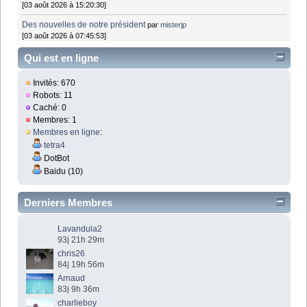
[03 août 2026 à 15:20:30]
Des nouvelles de notre président
par
misterjp
[03 août 2026 à 07:45:53]
Qui est en ligne
Invités: 670
Robots: 11
Caché: 0
Membres: 1
Membres en ligne
:
tetra4
DotBot
Baidu (10)
Derniers Membres
Lavandula2
93j 21h 29m
chris26
84j 19h 56m
Arnaud
83j 9h 36m
charlieboy