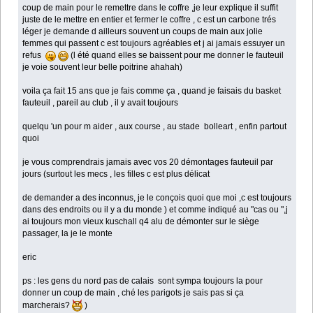
coup de main pour le remettre dans le coffre ,je leur explique il suffit
juste de le mettre en entier et fermer le coffre , c est un carbone trés
léger je demande d ailleurs souvent un coups de main aux jolie
femmes qui passent c est toujours agréables et j ai jamais essuyer un
refus
(l été quand elles se baissent pour me donner le fauteuil
je voie souvent leur belle poitrine ahahah)
voila ça fait 15 ans que je fais comme ça , quand je faisais du basket
fauteuil , pareil au club , il y avait toujours
quelqu 'un pour m aider , aux course , au stade bolleart , enfin partout
quoi
je vous comprendrais jamais avec vos 20 démontages fauteuil par
jours (surtout les mecs , les filles c est plus délicat
de demander a des inconnus, je le conçois quoi que moi ,c est toujours
dans des endroits ou il y a du monde ) et comme indiqué au "cas ou ",j
ai toujours mon vieux kuschall q4 alu de démonter sur le siège
passager, la je le monte
eric
ps : les gens du nord pas de calais sont sympa toujours la pour
donner un coup de main , ché les parigots je sais pas si ça
marcherais?
)