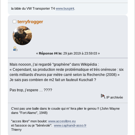
la bible du VW Transporter T4
www.buspirit
.
terryfrogger
«
Réponse #4 le:
29 juin 2019 à 23:59:03 »
Mais noooon, j’ai regardé "graphène" dans Wikipédia :
« Cependant, sa production reste problématique et très onéreuse : six
cents milliards d'euros par mètre carré selon la Recherche (2008) »
Je sais pas combien de m2 fait un fauteuil Kuschall ?
Pas trop, j’espere … ????
IP archivée
C'est pas une balle dans le coude qui m' fera plier le genou !! (John Wayne
dans "Fort Alamo", 1948)
"acces libre" mon boulot:
www.acceslibre.eu
et l'assoce ou je "bénévole":
www.caphandi-asso.fr
Thierry