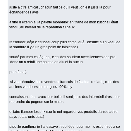
juste a titre amical , chacun fait ce qu il veut , on est juste la pour
échanger des avis
a titre d exemple ,la palette monobloc en titane de mon kuschall était
fendu ,au niveau de la réparation tu peux
ressouder ,déjà c est beaucoup plus compliqué , ensuite au niveau de
la soudure il y a un gros point de faiblesse (
soudé par mes collègues , c est des soudeur avec licences des pro
,donc on a refait une palette en alu et la aucun
probléme )
si vous écoutez les revendeurs francais de fauteuil roulant , c est des
anciens vendeurs de merguez ,90% n y
connaissent rien , avec leur boite ,il sont juste des intermédiaires pour
reprendre du pognon sur le matos
et faire flamber les prix (sur le net regarder vos produits dans d autre
pays , etats unis ects.)
pipo ,le panthéra je l ai essayé , trop léger pour moi , c est un truc a se