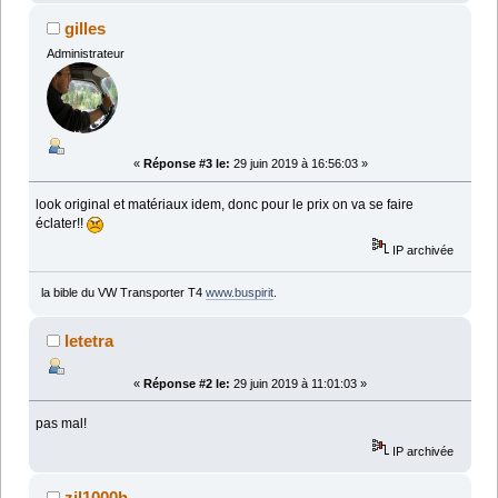
gilles
Administrateur
«
Réponse #3 le:
29 juin 2019 à 16:56:03 »
look original et matériaux idem, donc pour le prix on va se faire
éclater!!
IP archivée
la bible du VW Transporter T4
www.buspirit
.
letetra
«
Réponse #2 le:
29 juin 2019 à 11:01:03 »
pas mal!
IP archivée
zil1000h