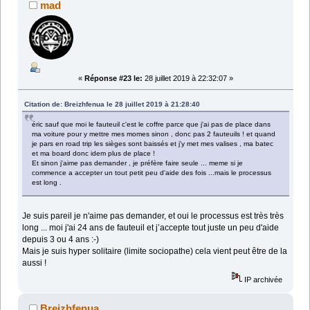
mad
«
Réponse #23 le:
28 juillet 2019 à 22:32:07 »
Citation de: Breizhfenua le 28 juillet 2019 à 21:28:40
éric sauf que moi le fauteuil c'est le coffre parce que j'ai pas de place dans
ma voiture pour y mettre mes momes sinon , donc pas 2 fauteuils ! et quand
je pars en road trip les sièges sont baissés et j'y met mes valises , ma batec
et ma board donc idem plus de place !
Et sinon j'aime pas demander , je préfère faire seule ... meme si je
commence a accepter un tout petit peu d'aide des fois ...mais le processus
est long .
Je suis pareil je n'aime pas demander, et oui le processus est très très
long ... moi j'ai 24 ans de fauteuil et j’accepte tout juste un peu d'aide
depuis 3 ou 4 ans :-)
Mais je suis hyper solitaire (limite sociopathe) cela vient peut être de la
aussi !
IP archivée
Breizhfenua