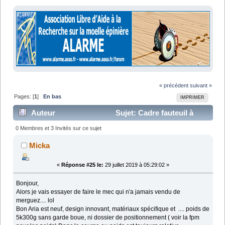
« précédent
suivant »
Pages: [
1
]
En bas
IMPRIMER
Auteur
Sujet: Cadre fauteuil à
1,5kg (Lu 22867 fois)
0 Membres et 3 Invités sur ce sujet
Micka
«
Réponse #25 le:
29 juillet 2019 à 05:29:02 »
Bonjour,
Alors je vais essayer de faire le mec qui n'a jamais vendu de
merguez.... lol
Bon Aria est neuf, design innovant, matériaux spécifique et .... poids de
5k300g sans garde boue, ni dossier de positionnement ( voir la fpm