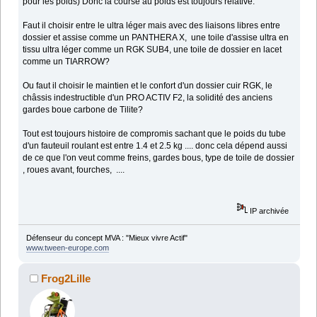
pour les poids) Donc la course au poids est toujours relative.
Faut il choisir entre le ultra léger mais avec des liaisons libres entre
dossier et assise comme un PANTHERA X, une toile d'assise ultra en
tissu ultra léger comme un RGK SUB4, une toile de dossier en lacet
comme un TIARROW?
Ou faut il choisir le maintien et le confort d'un dossier cuir RGK, le
châssis indestructible d'un PRO ACTIV F2, la solidité des anciens
gardes boue carbone de Tilite?
Tout est toujours histoire de compromis sachant que le poids du tube
d'un fauteuil roulant est entre 1.4 et 2.5 kg .... donc cela dépend aussi
de ce que l'on veut comme freins, gardes bous, type de toile de dossier
, roues avant, fourches, ....
IP archivée
Défenseur du concept MVA : "Mieux vivre Actif"
www.tween-europe.com
Frog2Lille