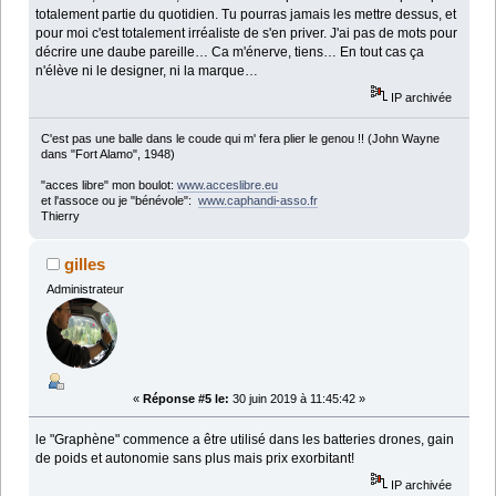
totalement partie du quotidien. Tu pourras jamais les mettre dessus, et
pour moi c'est totalement irréaliste de s'en priver. J'ai pas de mots pour
décrire une daube pareille… Ca m'énerve, tiens… En tout cas ça
n'élève ni le designer, ni la marque…
IP archivée
C'est pas une balle dans le coude qui m' fera plier le genou !! (John Wayne
dans "Fort Alamo", 1948)
"acces libre" mon boulot:
www.acceslibre.eu
et l'assoce ou je "bénévole":
www.caphandi-asso.fr
Thierry
gilles
Administrateur
«
Réponse #5 le:
30 juin 2019 à 11:45:42 »
le "Graphène" commence a être utilisé dans les batteries drones, gain
de poids et autonomie sans plus mais prix exorbitant!
IP archivée