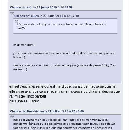
Citation de: éric le 27 juillet 2019 à 14:24:59
Citation de: gilles le 27 juillet 2019 à 12:17:10
l j'en ai ras le bol de pas être bien a l'aise sur mon Xenon (cassé 2
fois!!).
salut mon gillou
j ai eu que des mauvais retour sur le xénon (dont des amis qui sont pas sur
le forum)
une vrai merde ce fauteuil , du vrai carton pâte (a moins de peser 40 kg ? et
encore ...)
en fait c'est la visserie qui est merdique, vis alu de mauvaise qualité,
elle s'use avant de casser et entraîner la casse du châssis, depuis que
j'ai mis de l'inox partout
plus une seul souci.
Citation de: Breizhfenua le 27 juillet 2019 à 15:46:48
moi c'est vraiment un souci le poids , tant que j'ai pas mon van avec la
plateforme élévatrice , je dois démonter et remonter mon fauteuil plus de 20
fois par jour (deja 8 fois rien que pour emmener les momes a l'école et les