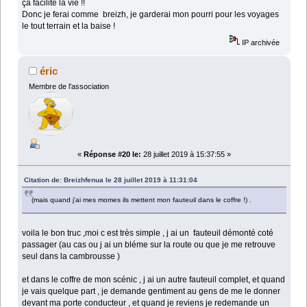
ça facilite la vie !!
Donc je ferai comme breizh, je garderai mon pourri pour les voyages
le tout terrain et la baise !
IP archivée
éric
Membre de l'association
«
Réponse #20 le:
28 juillet 2019 à 15:37:55 »
Citation de: Breizhfenua le 28 juillet 2019 à 11:31:04
(mais quand j'ai mes momes ils mettent mon fauteuil dans le coffre !) .
voila le bon truc ,moi c est très simple , j ai un fauteuil démonté coté
passager (au cas ou j ai un bléme sur la route ou que je me retrouve
seul dans la cambrousse )
et dans le coffre de mon scénic , j ai un autre fauteuil complet, et quand
je vais quelque part , je demande gentiment au gens de me le donner
devant ma porte conducteur , et quand je reviens je redemande un