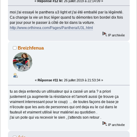
«
Réponse #12 le:
26 juillet 2019 à 22:14:09 »
moi j'ai essayé le panthera u3 light et j'ai été emballé par la légèreté.
Ca change la vie un truc léger quand tu démontes ton bordel dix fois
par jour pour le passer à côté de toi dans la voiture.
http://www.orthinea.com/Pages/Panthera/U3L.html
IP archivée
Breizhfenua
«
Réponse #11 le:
26 juillet 2019 à 21:53:34 »
tu as deja entendu un utilisateur qui a cassé un aria ? a priori
justement ça augmente la résistance et l'amorti aussi (je trouve ça
vraiment interressant pour le coup) ... de toutes façons de base je
n'écoute que les avis de personnes qui ont deja eu le cul dans le
fauteuil et vraiment utilisé leur matériel au quotidien .
j'ai un pote qui va recevoir le sien , j'attends son retour .
IP archivée