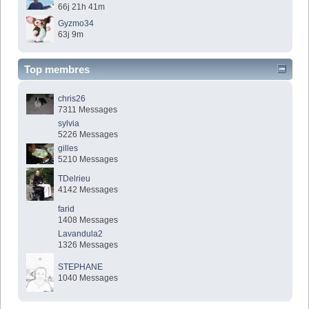
66j 21h 41m
Gyzmo34
63j 9m
Top membres
chris26
7311 Messages
sylvia
5226 Messages
gilles
5210 Messages
TDelrieu
4142 Messages
farid
1408 Messages
Lavandula2
1326 Messages
STEPHANE
1040 Messages