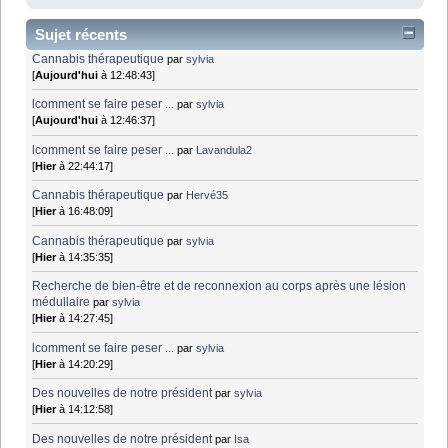
Sujet récents
Cannabis thérapeutique
par
sylvia
[
Aujourd'hui
à 12:48:43]
lcomment se faire peser ...
par
sylvia
[
Aujourd'hui
à 12:46:37]
lcomment se faire peser ...
par
Lavandula2
[
Hier
à 22:44:17]
Cannabis thérapeutique
par
Hervé35
[
Hier
à 16:48:09]
Cannabis thérapeutique
par
sylvia
[
Hier
à 14:35:35]
Recherche de bien-être et de reconnexion au corps après une lésion
médullaire
par
sylvia
[
Hier
à 14:27:45]
lcomment se faire peser ...
par
sylvia
[
Hier
à 14:20:29]
Des nouvelles de notre président
par
sylvia
[
Hier
à 14:12:58]
Des nouvelles de notre président
par
Isa