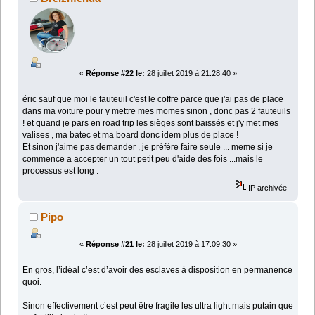
«
Réponse #22 le:
28 juillet 2019 à 21:28:40 »
éric sauf que moi le fauteuil c'est le coffre parce que j'ai pas de place
dans ma voiture pour y mettre mes momes sinon , donc pas 2 fauteuils
! et quand je pars en road trip les sièges sont baissés et j'y met mes
valises , ma batec et ma board donc idem plus de place !
Et sinon j'aime pas demander , je préfère faire seule ... meme si je
commence a accepter un tout petit peu d'aide des fois ...mais le
processus est long .
IP archivée
Pipo
«
Réponse #21 le:
28 juillet 2019 à 17:09:30 »
En gros, l’idéal c’est d’avoir des esclaves à disposition en permanence
quoi.
Sinon effectivement c’est peut être fragile les ultra light mais putain que