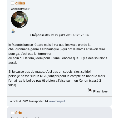
gilles
Administrateur
«
Réponse #15 le:
27 juillet 2019 à 12:17:10 »
le Magnésium se répare mais il y a que les vrais pro de la
chaudronnerie(genre aéronautique..) qui ont le matos et savoir faire
pour ça, c'est pas le ferronnier
du coin qui le fera, idem pour Titane...encore que...il y a des solutions
aussi.
Si tu casse pas de matos, c'est pas un soucis, c'est solide!
perso je passe sur un RGK, tant pis pour le compte en banque mais
j'en ai ras le bol de pas être bien a l'aise sur mon Xenon (cassé 2
fois!!).
IP archivée
la bible du VW Transporter T4
www.buspirit
.
éric