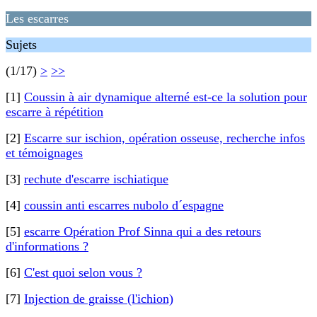
Les escarres
Sujets
(1/17)
>
>>
[1]
Coussin à air dynamique alterné est-ce la solution pour
escarre à répétition
[2]
Escarre sur ischion, opération osseuse, recherche infos
et témoignages
[3]
rechute d'escarre ischiatique
[4]
coussin anti escarres nubolo d´espagne
[5]
escarre Opération Prof Sinna qui a des retours
d'informations ?
[6]
C'est quoi selon vous ?
[7]
Injection de graisse (l'ichion)