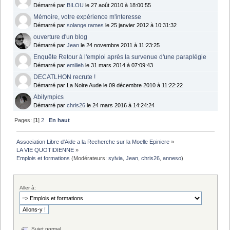
Démarré par
BILOU
le 27 août 2010 à 18:00:55
Mémoire, votre expérience m'interesse
Démarré par
solange rames
le 25 janvier 2012 à 10:31:32
ouverture d'un blog
Démarré par
Jean
le 24 novembre 2011 à 11:23:25
Enquête Retour à l'emploi après la survenue d'une paraplégie
Démarré par
emilieh
le 31 mars 2014 à 07:09:43
DECATLHON recrute !
Démarré par La Noire Aude le 09 décembre 2010 à 11:22:22
Abilympics
Démarré par
chris26
le 24 mars 2016 à 14:24:24
Pages: [
1
]
2
En haut
Association Libre d'Aide a la Recherche sur la Moelle Epiniere
»
LA VIE QUOTIDIENNE
»
Emplois et formations
(Modérateurs:
sylvia
,
Jean
,
chris26
,
anneso
)
Aller à:
Sujet normal