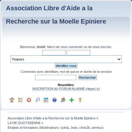
Association Libre d'Aide a la
Recherche sur la Moelle Epiniere
Bienvenue,
Invité
. Merci de
vous connecter
ou de
vous inscrire
.
Connexion avec identifiant, mot de passe et durée de la session
Nouvelles:
INSCRIPTION AU FORUM ALARME cliquez ici
Association Libre d'Aide a la Recherche sur la Moelle Epiniere
»
LA VIE QUOTIDIENNE
»
Emplois et formations
(Modérateurs:
sylvia
,
Jean
,
chris26
,
anneso
)