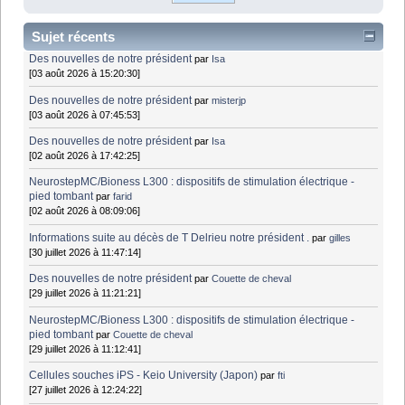
Sujet récents
Des nouvelles de notre président
par
Isa
[03 août 2026 à 15:20:30]
Des nouvelles de notre président
par
misterjp
[03 août 2026 à 07:45:53]
Des nouvelles de notre président
par
Isa
[02 août 2026 à 17:42:25]
NeurostepMC/Bioness L300 : dispositifs de stimulation électrique -
pied tombant
par
farid
[02 août 2026 à 08:09:06]
Informations suite au décès de T Delrieu notre président .
par
gilles
[30 juillet 2026 à 11:47:14]
Des nouvelles de notre président
par
Couette de cheval
[29 juillet 2026 à 11:21:21]
NeurostepMC/Bioness L300 : dispositifs de stimulation électrique -
pied tombant
par
Couette de cheval
[29 juillet 2026 à 11:12:41]
Cellules souches iPS - Keio University (Japon)
par
fti
[27 juillet 2026 à 12:24:22]