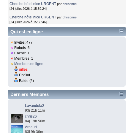
Cherche hôtel nice URGENT
par
christinne
[24 juillet 2026 à 15:59:24]
Cherche hôtel nice URGENT
par
christinne
[24 juillet 2026 à 15:56:46]
Qui est en ligne
Invités: 477
Robots: 6
Caché: 0
Membres: 1
Membres en ligne
:
gilles
DotBot
Baidu (5)
Derniers Membres
Lavandula2
93j 21h 11m
chris26
84j 19h 56m
Arnaud
83j 9h 36m