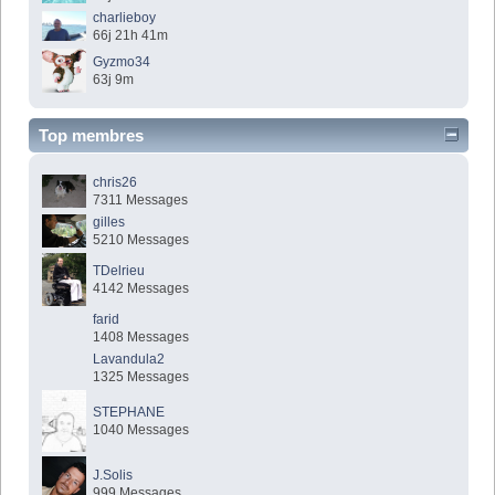
charlieboy
66j 21h 41m
Gyzmo34
63j 9m
Top membres
chris26
7311 Messages
gilles
5210 Messages
TDelrieu
4142 Messages
farid
1408 Messages
Lavandula2
1325 Messages
STEPHANE
1040 Messages
J.Solis
999 Messages