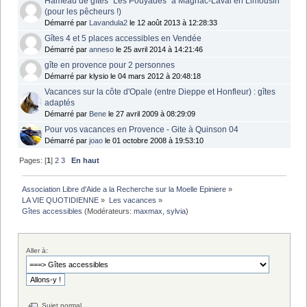
Hameau de gîtes "Les Pouyades" à Magnac-Laval en Limousin
(pour les pêcheurs !)
Démarré par
Lavandula2
le 12 août 2013 à 12:28:33
Gîtes 4 et 5 places accessibles en Vendée
Démarré par
anneso
le 25 avril 2014 à 14:21:46
gîte en provence pour 2 personnes
Démarré par klysio le 04 mars 2012 à 20:48:18
Vacances sur la côte d'Opale (entre Dieppe et Honfleur) : gîtes
adaptés
Démarré par
Bene
le 27 avril 2009 à 08:29:09
Pour vos vacances en Provence - Gite à Quinson 04
Démarré par
joao
le 01 octobre 2008 à 19:53:10
Pages: [
1
]
2
3
En haut
Association Libre d'Aide a la Recherche sur la Moelle Epiniere
»
LA VIE QUOTIDIENNE
»
Les vacances
»
Gîtes accessibles
(Modérateurs:
maxmax
,
sylvia
)
Aller à:
Sujet normal