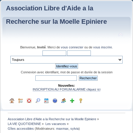
Association Libre d'Aide a la
Recherche sur la Moelle Epiniere
Bienvenue,
Invité
. Merci de
vous connecter
ou de
vous inscrire
.
Connexion avec identifiant, mot de passe et durée de la session
Nouvelles:
INSCRIPTION AU FORUM ALARME cliquez ici
Association Libre d'Aide a la Recherche sur la Moelle Epiniere
»
LA VIE QUOTIDIENNE
»
Les vacances
»
Gîtes accessibles
(Modérateurs:
maxmax
,
sylvia
)