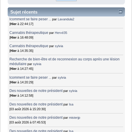
Sujet récents
lcomment se faire peser ...
par
Lavandula2
[
Hier
à 22:44:17]
Cannabis thérapeutique
par
Hervé35
[
Hier
à 16:48:09]
Cannabis thérapeutique
par
sylvia
[
Hier
à 14:35:35]
Recherche de bien-être et de reconnexion au corps après une lésion
médullaire
par
sylvia
[
Hier
à 14:27:45]
lcomment se faire peser ...
par
sylvia
[
Hier
à 14:20:29]
Des nouvelles de notre président
par
sylvia
[
Hier
à 14:12:58]
Des nouvelles de notre président
par
Isa
[03 août 2026 à 15:20:30]
Des nouvelles de notre président
par
misterjp
[03 août 2026 à 07:45:53]
Des nouvelles de notre président
par
Isa