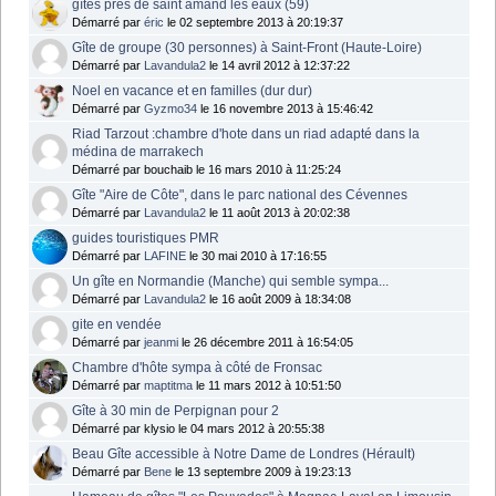
gîtes prés de saint amand les eaux (59)
Démarré par
éric
le 02 septembre 2013 à 20:19:37
Gîte de groupe (30 personnes) à Saint-Front (Haute-Loire)
Démarré par
Lavandula2
le 14 avril 2012 à 12:37:22
Noel en vacance et en familles (dur dur)
Démarré par
Gyzmo34
le 16 novembre 2013 à 15:46:42
Riad Tarzout :chambre d'hote dans un riad adapté dans la
médina de marrakech
Démarré par bouchaib le 16 mars 2010 à 11:25:24
Gîte "Aire de Côte", dans le parc national des Cévennes
Démarré par
Lavandula2
le 11 août 2013 à 20:02:38
guides touristiques PMR
Démarré par
LAFINE
le 30 mai 2010 à 17:16:55
Un gîte en Normandie (Manche) qui semble sympa...
Démarré par
Lavandula2
le 16 août 2009 à 18:34:08
gite en vendée
Démarré par
jeanmi
le 26 décembre 2011 à 16:54:05
Chambre d'hôte sympa à côté de Fronsac
Démarré par
maptitma
le 11 mars 2012 à 10:51:50
Gîte à 30 min de Perpignan pour 2
Démarré par klysio le 04 mars 2012 à 20:55:38
Beau Gîte accessible à Notre Dame de Londres (Hérault)
Démarré par
Bene
le 13 septembre 2009 à 19:23:13