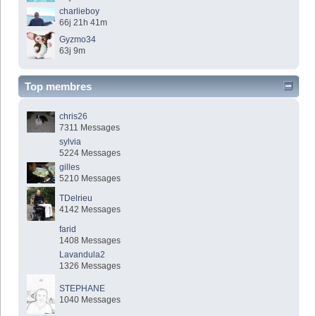
charlieboy
66j 21h 41m
Gyzmo34
63j 9m
Top membres
chris26
7311 Messages
sylvia
5224 Messages
gilles
5210 Messages
TDelrieu
4142 Messages
farid
1408 Messages
Lavandula2
1326 Messages
STEPHANE
1040 Messages