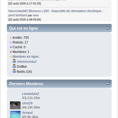
[02 août 2026 à 17:42:25]
NeurostepMC/Bioness L300 : dispositifs de stimulation électrique -
pied tombant
par
farid
[02 août 2026 à 08:09:06]
Qui est en ligne
Invités: 755
Robots: 17
Caché: 0
Membres: 1
Membres en ligne
:
chenonceau2
DotBot
Baidu (16)
Derniers Membres
Lavandula2
93j 21h 29m
chris26
84j 19h 56m
Arnaud
83j 9h 36m