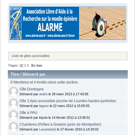
Liste de gîtes accessibles
Pages: [
1
]
2
3
En bas
Titre
/
Démarré par
0 Membres et 4 Invités dans cette section.
Gîte Dordogne
Démarré par
andre
le 28 mars 2013 à 17:43:05
Gîte 3 épis accessible proche de Lourdes hautes-pyrénées
Démarré par
lagues
le 22 mars 2012 à 15:05:55
Gîte à PAU
Démarré par klysio le 14 février 2012 à 13:36:51
Chambres d'hôtes à Grabels (près de Montpellier)
Démarré par
Lavandula2
le 27 février 2010 à 14:29:02