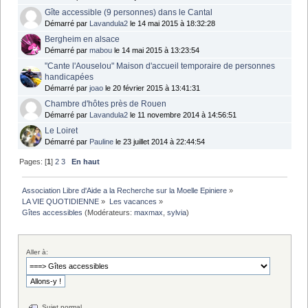
Gîte accessible (9 personnes) dans le Cantal
Démarré par
Lavandula2
le 14 mai 2015 à 18:32:28
Bergheim en alsace
Démarré par
mabou
le 14 mai 2015 à 13:23:54
"Cante l'Aouselou" Maison d'accueil temporaire de personnes
handicapées
Démarré par
joao
le 20 février 2015 à 13:41:31
Chambre d'hôtes près de Rouen
Démarré par
Lavandula2
le 11 novembre 2014 à 14:56:51
Le Loiret
Démarré par
Pauline
le 23 juillet 2014 à 22:44:54
Pages: [
1
]
2
3
En haut
Association Libre d'Aide a la Recherche sur la Moelle Epiniere
»
LA VIE QUOTIDIENNE
»
Les vacances
»
Gîtes accessibles
(Modérateurs:
maxmax
,
sylvia
)
Aller à:
Sujet normal