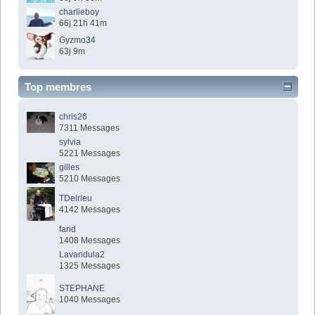
charlieboy
66j 21h 41m
Gyzmo34
63j 9m
Top membres
chris26
7311 Messages
sylvia
5221 Messages
gilles
5210 Messages
TDelrieu
4142 Messages
farid
1408 Messages
Lavandula2
1325 Messages
STEPHANE
1040 Messages