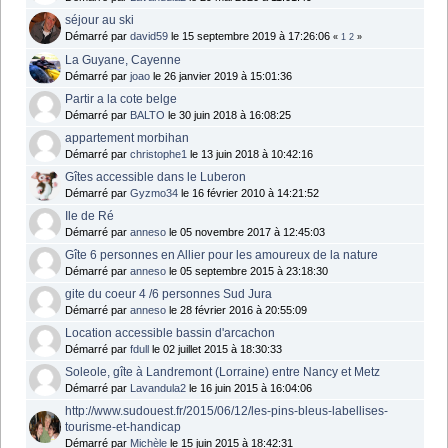
séjour au ski
Démarré par
david59
le 15 septembre 2019 à 17:26:06
«
1
2
»
La Guyane, Cayenne
Démarré par
joao
le 26 janvier 2019 à 15:01:36
Partir a la cote belge
Démarré par
BALTO
le 30 juin 2018 à 16:08:25
appartement morbihan
Démarré par
christophe1
le 13 juin 2018 à 10:42:16
Gîtes accessible dans le Luberon
Démarré par
Gyzmo34
le 16 février 2010 à 14:21:52
Ile de Ré
Démarré par
anneso
le 05 novembre 2017 à 12:45:03
Gîte 6 personnes en Allier pour les amoureux de la nature
Démarré par
anneso
le 05 septembre 2015 à 23:18:30
gite du coeur 4 /6 personnes Sud Jura
Démarré par
anneso
le 28 février 2016 à 20:55:09
Location accessible bassin d'arcachon
Démarré par
fdull
le 02 juillet 2015 à 18:30:33
Soleole, gîte à Landremont (Lorraine) entre Nancy et Metz
Démarré par
Lavandula2
le 16 juin 2015 à 16:04:06
http://www.sudouest.fr/2015/06/12/les-pins-bleus-labellises-
tourisme-et-handicap
Démarré par
Michèle
le 15 juin 2015 à 18:42:31