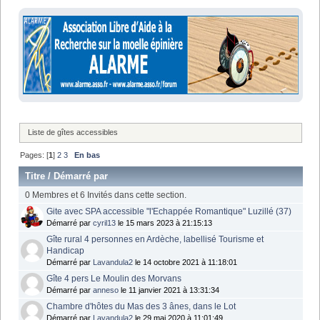
Liste de gîtes accessibles
Pages: [
1
]
2
3
En bas
Titre
/
Démarré par
0 Membres et 6 Invités dans cette section.
Gite avec SPA accessible "l'Echappée Romantique" Luzillé (37)
Démarré par
cyril13
le 15 mars 2023 à 21:15:13
Gîte rural 4 personnes en Ardèche, labellisé Tourisme et
Handicap
Démarré par
Lavandula2
le 14 octobre 2021 à 11:18:01
Gîte 4 pers Le Moulin des Morvans
Démarré par
anneso
le 11 janvier 2021 à 13:31:34
Chambre d'hôtes du Mas des 3 ânes, dans le Lot
Démarré par
Lavandula2
le 29 mai 2020 à 11:01:49