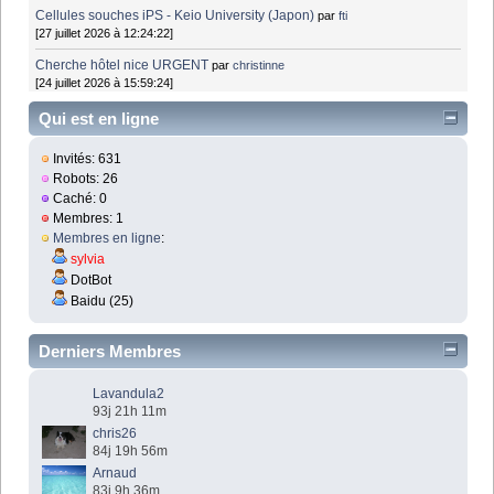
Cellules souches iPS - Keio University (Japon)
par
fti
[27 juillet 2026 à 12:24:22]
Cherche hôtel nice URGENT
par
christinne
[24 juillet 2026 à 15:59:24]
Qui est en ligne
Invités: 631
Robots: 26
Caché: 0
Membres: 1
Membres en ligne
:
sylvia
DotBot
Baidu (25)
Derniers Membres
Lavandula2
93j 21h 11m
chris26
84j 19h 56m
Arnaud
83j 9h 36m