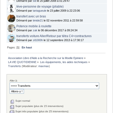
Démarré par
sid
le 20 juillet 2008 à 01:29:47
lève-personne de voyage (pliable)
Démarré par
tartagueule
le 23 juillet 2009 à 22:23:06
transfert avec un bras
Démarré par
timide21
le 02 novembre 2011 à 22:59:58
Potence mobile à roulette
Démarré par
zak
le 06 décembre 2017 à 09:24:34
transferts voiture Aller/Retour par tétra C4+contractures
Démarré par
zil1000h
le 12 septembre 2013 à 17:30:17
Pages: [
1
]
En haut
Association Libre d'Aide a la Recherche sur la Moelle Epiniere
»
LA VIE QUOTIDIENNE
»
Les équipements, les aides techniques
»
Transferts
(Modérateur:
maxmax
)
Aller à:
Sujet normal
Sujet populaire (plus de 15 interventions)
Sujet très populaire (plus de 25 interventions)