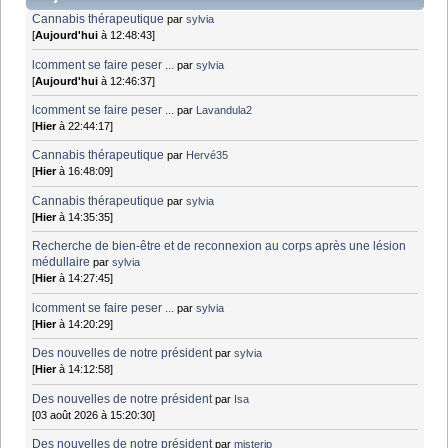
Cannabis thérapeutique
par
sylvia
[
Aujourd'hui
à 12:48:43]
lcomment se faire peser ...
par
sylvia
[
Aujourd'hui
à 12:46:37]
lcomment se faire peser ...
par
Lavandula2
[
Hier
à 22:44:17]
Cannabis thérapeutique
par
Hervé35
[
Hier
à 16:48:09]
Cannabis thérapeutique
par
sylvia
[
Hier
à 14:35:35]
Recherche de bien-être et de reconnexion au corps après une lésion
médullaire
par
sylvia
[
Hier
à 14:27:45]
lcomment se faire peser ...
par
sylvia
[
Hier
à 14:20:29]
Des nouvelles de notre président
par
sylvia
[
Hier
à 14:12:58]
Des nouvelles de notre président
par
Isa
[03 août 2026 à 15:20:30]
Des nouvelles de notre président
par
misterjp