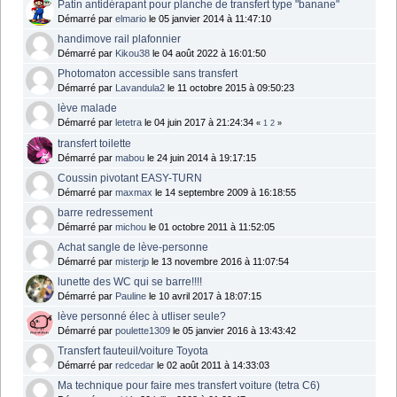
Patin antidérapant pour planche de transfert type "banane"
Démarré par
elmario
le 05 janvier 2014 à 11:47:10
handimove rail plafonnier
Démarré par
Kikou38
le 04 août 2022 à 16:01:50
Photomaton accessible sans transfert
Démarré par
Lavandula2
le 11 octobre 2015 à 09:50:23
lève malade
Démarré par
letetra
le 04 juin 2017 à 21:24:34
«
1
2
»
transfert toilette
Démarré par
mabou
le 24 juin 2014 à 19:17:15
Coussin pivotant EASY-TURN
Démarré par
maxmax
le 14 septembre 2009 à 16:18:55
barre redressement
Démarré par
michou
le 01 octobre 2011 à 11:52:05
Achat sangle de lève-personne
Démarré par
misterjp
le 13 novembre 2016 à 11:07:54
lunette des WC qui se barre!!!!
Démarré par
Pauline
le 10 avril 2017 à 18:07:15
lève personné élec à utliser seule?
Démarré par
poulette1309
le 05 janvier 2016 à 13:43:42
Transfert fauteuil/voiture Toyota
Démarré par
redcedar
le 02 août 2011 à 14:33:03
Ma technique pour faire mes transfert voiture (tetra C6)