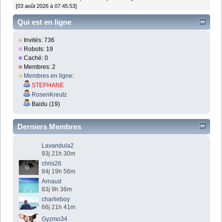
[03 août 2026 à 07:45:53]
Qui est en ligne
Invités: 736
Robots: 19
Caché: 0
Membres: 2
Membres en ligne
:
STEPHANE
RosenKreutz
Baidu (19)
Derniers Membres
Lavandula2
93j 21h 30m
chris26
84j 19h 56m
Arnaud
83j 9h 36m
charlieboy
66j 21h 41m
Gyzmo34